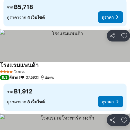
฿5,718
จาก
ดูราคาจาก
4 เว็บไซต์
ดูราคา
แชร์
เพ
โรงแรมแพนด้า
โรงแรม
4 ดาว
8.3
ดีมาก
37,593
ฮ่องกง
฿1,912
จาก
ดูราคาจาก
8 เว็บไซต์
ดูราคา
แชร์
เพ