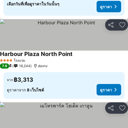
เลือกวันที่เพื่อดูราคาในวันนั้นๆ
ดูราคา
แชร์
เพ
Harbour Plaza North Point
โรงแรม
4 ดาว
7.9
ดี
16,244
ฮ่องกง
฿3,313
จาก
ดูราคาจาก
8 เว็บไซต์
ดูราคา
แชร์
เพ