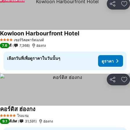
ตัวเลือกยอดนิยม
แชร์
เพ
Kowloon Harbourfront Hotel
เซอร์วิสอพาร์ทเมนท์
4 ดาว
7.6
ดี
7,368
ฮ่องกง
เลือกวันที่เพื่อดูราคาในวันนั้นๆ
ดูราคา
แชร์
เพ
คอร์ดิส ฮ่องกง
โรงแรม
5 ดาว
9.1
ดีเลิศ
31,591
ฮ่องกง