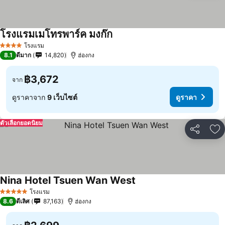
โรงแรมเมโทรพาร์ค มงก๊ก
โรงแรม
4 ดาว
8.1
ดีมาก
14,820
ฮ่องกง
฿3,672
จาก
ดูราคาจาก
9 เว็บไซต์
ดูราคา
ตัวเลือกยอดนิยม
แชร์
เพ
Nina Hotel Tsuen Wan West
โรงแรม
5 ดาว
8.6
ดีเลิศ
87,163
ฮ่องกง