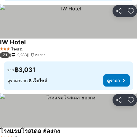
แชร์
เพ
IW Hotel
โรงแรม
3 ดาว
7.1
2,283
ฮ่องกง
฿3,031
จาก
ดูราคาจาก
8 เว็บไซต์
ดูราคา
แชร์
เพ
โรงแรมโรสเดล ฮ่องกง