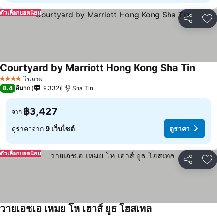
ตัวเลือกยอดนิยม
แชร์
เพ
Courtyard by Marriott Hong Kong Sha Tin
โรงแรม
4 ดาว
8.4
ดีมาก
9,332
Sha Tin
฿3,427
จาก
ดูราคาจาก
9 เว็บไซต์
ดูราคา
ตัวเลือกยอดนิยม
แชร์
เพ
วายเอชเอ เหมย โห เฮาส์ ยูธ โฮสเทล