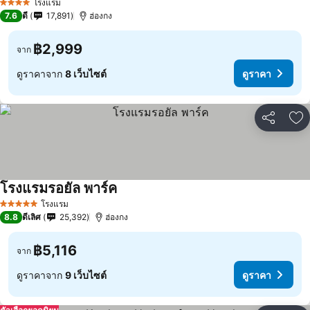
โรงแรม
4 ดาว
7.6
ดี
17,891
ฮ่องกง
฿2,999
จาก
ดูราคาจาก
8 เว็บไซต์
ดูราคา
แชร์
เพ
โรงแรมรอยัล พาร์ค
โรงแรม
5 ดาว
8.8
ดีเลิศ
25,392
ฮ่องกง
฿5,116
จาก
ดูราคาจาก
9 เว็บไซต์
ดูราคา