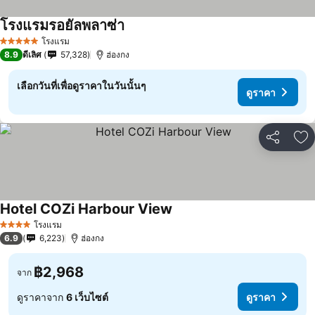
โรงแรมรอยัลพลาซ่า
โรงแรม
5 ดาว
8.9
ดีเลิศ
57,328
ฮ่องกง
เลือกวันที่เพื่อดูราคาในวันนั้นๆ
ดูราคา
แชร์
เพ
Hotel COZi Harbour View
โรงแรม
4 ดาว
6.9
6,223
ฮ่องกง
฿2,968
จาก
ดูราคาจาก
6 เว็บไซต์
ดูราคา