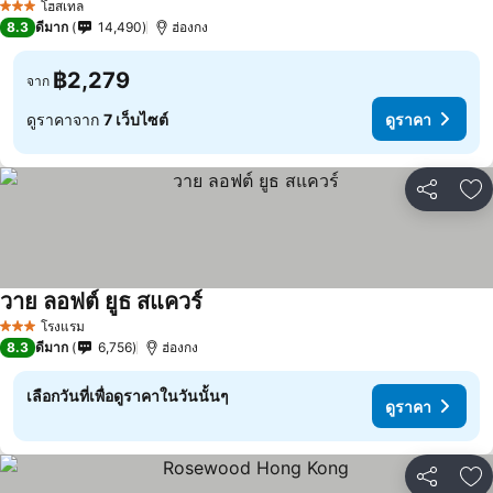
โฮสเทล
3 ดาว
8.3
ดีมาก
14,490
ฮ่องกง
฿2,279
จาก
ดูราคาจาก
7 เว็บไซต์
ดูราคา
แชร์
เพ
วาย ลอฟต์ ยูธ สแควร์
โรงแรม
3 ดาว
8.3
ดีมาก
6,756
ฮ่องกง
เลือกวันที่เพื่อดูราคาในวันนั้นๆ
ดูราคา
แชร์
เพ