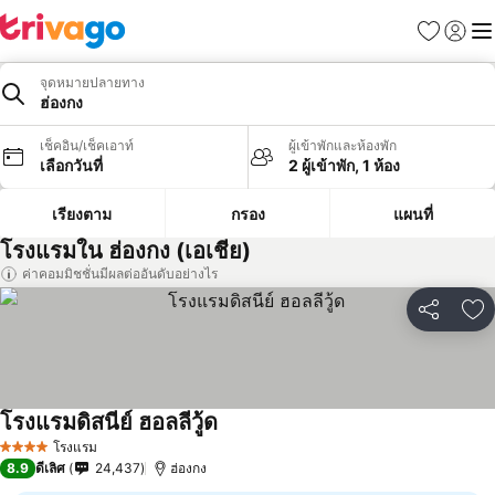
รายการโป
เข้าสู่ร
เมนู
จุดหมายปลายทาง
ฮ่องกง
เช็คอิน/เช็คเอาท์
ผู้เข้าพักและห้องพัก
เลือกวันที่
2 ผู้เข้าพัก, 1 ห้อง
เรียงตาม
กรอง
แผนที่
โรงแรมใน ฮ่องกง (เอเชีย)
ค่าคอมมิชชั่นมีผลต่ออันดับอย่างไร
แชร์
เพ
โรงแรมดิสนีย์ ฮอลลีวู้ด
โรงแรม
4 ดาว
8.9
ดีเลิศ
24,437
ฮ่องกง