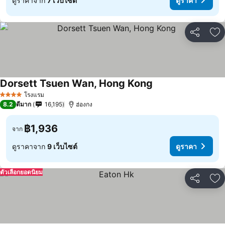
ดูราคาจาก
7 เว็บไซต์
ดูราคา
แชร์
เพ
Dorsett Tsuen Wan, Hong Kong
โรงแรม
4 ดาว
8.2
ดีมาก
16,195
ฮ่องกง
฿1,936
จาก
ดูราคาจาก
9 เว็บไซต์
ดูราคา
ตัวเลือกยอดนิยม
แชร์
เพ