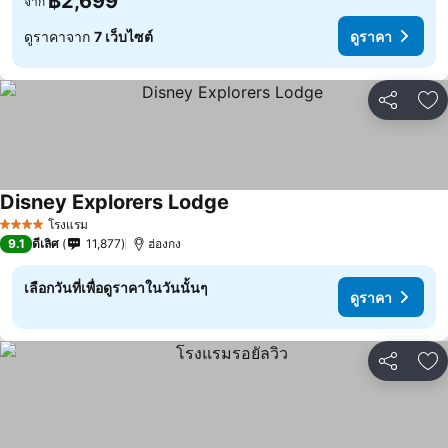
฿2,699
จาก
ดูราคาจาก
7 เว็บไซต์
ดูราคา
แชร์
เพ
Disney Explorers Lodge
โรงแรม
4 ดาว
9.1
ดีเลิศ
11,877
ฮ่องกง
เลือกวันที่เพื่อดูราคาในวันนั้นๆ
ดูราคา
แชร์
เพ