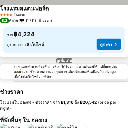
โรงแรมสแตนฟอร์ด
โรงแรม
4 ดาว
8.2
ดีมาก
11,711
ฮ่องกง
฿4,224
จาก
ดูราคาจาก
8 เว็บไซต์
ดูราคา
ดูเพิ่มเติม
ราคาและจำนวนห้องพักว่างที่เราได้รับจากเว็บไซต์จองที่พักเปลี่ยนแปลง
ตลอดเวลา ซึ่งหมายความว่าคุณอาจไม่พบข้อเสนอที่เหมือนกับ trivago
เมื่อไปยังเว็บไซต์จองที่พัก
ช่วงราคา
โรงแรมใน ฮ่องกง -
ช่วงราคา
จาก
‎฿1,316
ถึง
‎฿20,542
(price per
night)
ที่พักอื่นๆ ใน ฮ่องกง