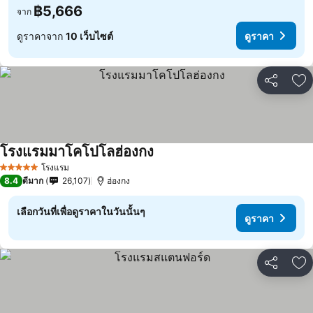
฿5,666
จาก
ดูราคาจาก
10 เว็บไซต์
ดูราคา
แชร์
เพ
โรงแรมมาโคโปโลฮ่องกง
โรงแรม
5 ดาว
8.4
ดีมาก
26,107
ฮ่องกง
เลือกวันที่เพื่อดูราคาในวันนั้นๆ
ดูราคา
แชร์
เพ