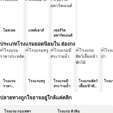
โฮสเทล
เกสต์เฮาส์
เซอร์วิส
อพาร์ตเมนต์
ประเภทโรงแรมยอดนิยมใน ฮ่องกง
โรงแรม
โรงแรมหรู
โรงแรมมี
โรงแรมสัตว์
โรงแ
ราคา
สระว่ายน้ำ
เลี้ยงเข้าพัก
ประหยัด
ได้
ปลายทางถูกใจอาจอยู่ใกล้แค่คลิก
โรงแรม กรุงเทพฯ
โรงแรม หัวหิน