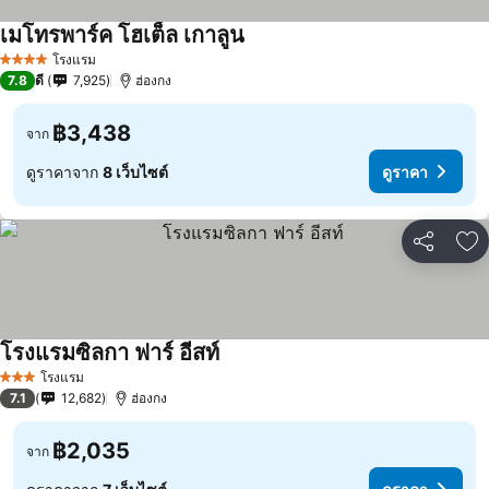
เมโทรพาร์ค โฮเต็ล เกาลูน
โรงแรม
4 ดาว
7.8
ดี
7,925
ฮ่องกง
฿3,438
จาก
ดูราคาจาก
8 เว็บไซต์
ดูราคา
แชร์
เพ
โรงแรมซิลกา ฟาร์ อีสท์
โรงแรม
3 ดาว
7.1
12,682
ฮ่องกง
฿2,035
จาก