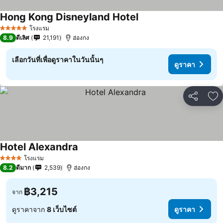
Hong Kong Disneyland Hotel
โรงแรม
5 ดาว
8.9
ดีเลิศ
21,191
ฮ่องกง
เลือกวันที่เพื่อดูราคาในวันนั้นๆ
ดูราคา
แชร์
เพ
Hotel Alexandra
โรงแรม
4 ดาว
8.2
ดีมาก
2,539
ฮ่องกง
฿3,215
จาก
ดูราคาจาก
8 เว็บไซต์
ดูราคา