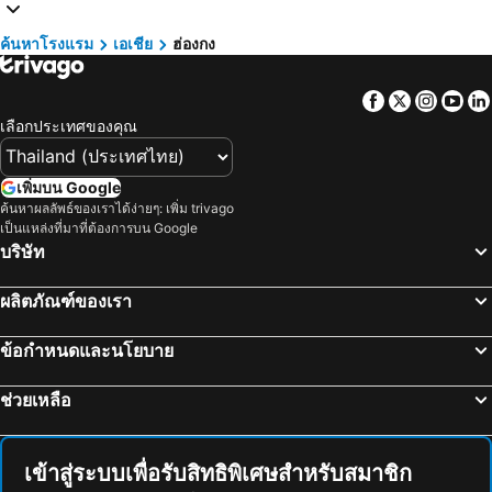
โรงแรม นครพนม
โรงแรม เกาะสมุย
โรงแรม ฮ่องกง
โรงแรม ไทเป
ค้นหาโรงแรม
เอเชีย
ฮ่องกง
โรงแรม เกาะเต่า
โรงแรม มัลดีฟส์
Facebook
Twitter
Insta
Yo
โรงแรม ภาคตะวันออกเฉียงเหนือ
โรงแรม มาเก๊า
เลือกประเทศของคุณ
โรงแรม บาหลี
โรงแรม เกาะลังกาวี
โรงแรม ปีนัง
โรงแรม บาห์เรน
เพิ่มบน Google
โรงแรม จอร์เจีย
โรงแรม ลาว
ค้นหาผลลัพธ์ของเราได้ง่ายๆ: เพิ่ม trivago
เป็นแหล่งที่มาที่ต้องการบน Google
โรงแรม ประเทศไทย
โรงแรม ไซปรัส
บริษัท
โรงแรม ซาโมส
โรงแรม เกาะช้าง
โรงแรม เขตเมืองหลวงบรัสเซลส์
ผลิตภัณฑ์ของเรา
ข้อกำหนดและนโยบาย
ช่วยเหลือ
เข้าสู่ระบบเพื่อรับสิทธิพิเศษสำหรับสมาชิก