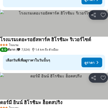
แชร์
เพ
โรงแรมเดอะรอยัลพาร์ค ฮิโรชิมะ ริเวอร์ไซด์
ดูราคา
โรงแรม
3 ดาว
8.0
ดีมาก
7,524
1.4 km ถึง ตัวเมือง
เลือกวันที่เพื่อดูราคาในวันนั้นๆ
ดูราคา
แชร์
เพ
ดอร์มี อินน์ ฮิโรชิมะ ฮ็อตสปริง
ดูราคา
โรงแรม