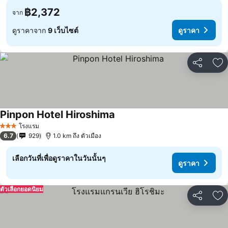
฿2,372
จาก
ดูราคาจาก
9 เว็บไซต์
ดูราคา
แชร์
เพ
Pinpon Hotel Hiroshima
ดูราคา
โรงแรม
3 ดาว
6.7
929
1.0 km ถึง ตัวเมือง
เลือกวันที่เพื่อดูราคาในวันนั้นๆ
ดูราคา
ตัวเลือกยอดนิยม
แชร์
เพ