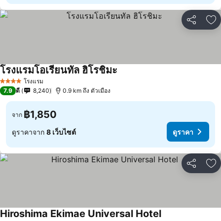
แชร์
เพ
โรงแรมโอเรียนทัล ฮิโรชิมะ
ดูราคา
โรงแรม
4 ดาว
7.9
ดี
8,240
0.9 km ถึง ตัวเมือง
฿1,850
จาก
ดูราคาจาก
8 เว็บไซต์
ดูราคา
แชร์
เพ
Hiroshima Ekimae Universal Hotel
ดูราคา