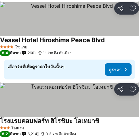
แชร์
เพ
Vessel Hotel Hiroshima Peace Blvd
ดูราคา
โรงแรม
4 ดาว
8.4
ดีมาก
260
1.1 km ถึง ตัวเมือง
เลือกวันที่เพื่อดูราคาในวันนั้นๆ
ดูราคา
แชร์
เพ
โรงแรมคอมฟอร์ท ฮิโรชิมะ โอเทมาชิ
ดูราคา
โรงแรม
3 ดาว
8.2
ดีมาก
6,214
0.3 km ถึง ตัวเมือง