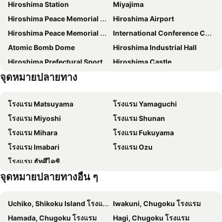
Hiroshima Station
Miyajima
โรงแรมฮิโรชิมะ อินเทลลิเจนท์ เมน แอนด์ นิว บิลดิ้ง
Green Rich Hotel Hiroshima Shinkansenguchi (Artificial hot spring Futamata Yunohana)
Hiroshima Peace Memorial Park
Hiroshima Airport
แกรนด์ ซาวน่า ฮิโรชิม่า
Capsule Hotel Cube Hiroshima
Hiroshima Peace Memorial Museum
International Conference Center Hiroshima
Hotel Kuretakeso Hiroshima Otemachi
โรงแรมเดอะรอยัลพาร์ค ฮิโรชิมะ ริเวอร์ไซด์
Atomic Bomb Dome
Hiroshima Industrial Hall
Hilton Hiroshima
Via Inn Hiroshima Shinkansenguchi
Hiroshima Prefectural Sports Center
Hiroshima Castle
Sotetsu Fresa Inn Hiroshima
Smile Hotel Hiroshima
จุดหมายปลายทาง
Shukkei-en Garden
Itsukushima Shinto Shrine
Candeo Hotels Hiroshima Hatchobori
Hiroshima Ekimae Universal Hotel
Higashi-Hiroshima Station
โรงแรม รีห์กะ รอยัล ฮิโรชิมะ
Toyoko Inn Hiroshima-eki Shinkansen-guchi No.2
โรงแรม Matsuyama
โรงแรม Yamaguchi
Hotel S-Plus Hiroshima Peace Park
โรงแรมมิทซุย การ์เดน ฮิโรชิมะ
โรงแรม Miyoshi
โรงแรม Shunan
Urbain Hiroshima Central
Urbain Hiroshima Executive
โรงแรม Mihara
โรงแรม Fukuyama
Hotel Intergate Hiroshima
ANA Crowne Plaza Hiroshima by IHG
โรงแรม Imabari
โรงแรม Ozu
HOTEL GRANVIA HIROSHIMA SOUTH GATE
Hiroshima Grand Intelligent Hotel
โรงแรม ฮัทศึไคชิ
HOTEL CLA-SS HIROSHIMA-TOKAICHI
Toyoko Inn Hiroshima-eki Minami-guchi Migi
จุดหมายปลายทางอื่น ๆ
Hotel Origin
Crystal Hiroshima
โรงแรมมิยาจิมะ แกรนด์ อาริโมโตะ
Grandvrio Hotel Miyajima Wakura
Uchiko, Shikoku Island โรงแรม
Iwakuni, Chugoku โรงแรม
ビジネスホテル ごとう＠ＮＥＴ
Kure Morisawa Hotel
Hamada, Chugoku โรงแรม
Hagi, Chugoku โรงแรม