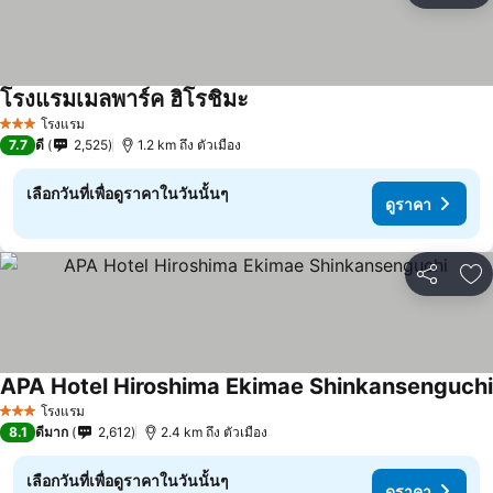
โรงแรมเมลพาร์ค ฮิโรชิมะ
ดูราคา
โรงแรม
3 ดาว
7.7
ดี
2,525
1.2 km ถึง ตัวเมือง
เลือกวันที่เพื่อดูราคาในวันนั้นๆ
ดูราคา
แชร์
เพ
APA Hotel Hiroshima Ekimae Shinkansenguchi
โรงแรม
3 ดาว
8.1
ดีมาก
2,612
2.4 km ถึง ตัวเมือง
เลือกวันที่เพื่อดูราคาในวันนั้นๆ
ดูราคา