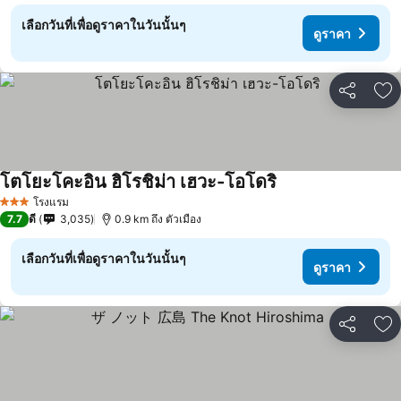
เลือกวันที่เพื่อดูราคาในวันนั้นๆ
ดูราคา
แชร์
เพ
โตโยะโคะอิน ฮิโรชิม่า เฮวะ-โอโดริ
ดูราคา
โรงแรม
3 ดาว
7.7
ดี
3,035
0.9 km ถึง ตัวเมือง
เลือกวันที่เพื่อดูราคาในวันนั้นๆ
ดูราคา
แชร์
เพ