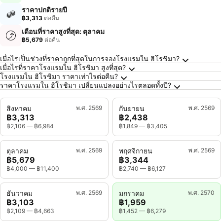
ราคาปกติรายปี
฿3,313
ต่อคืน
เดือนที่ราคาสูงที่สุด: ตุลาคม
฿5,679
ต่อคืน
คำถามที่พบบ่อยเกี่ยวกับ ฮิโรชิมา
เมื่อไรเป็นช่วงที่ราคาถูกที่สุดในการจองโรงแรมใน ฮิโรชิมา?
เมื่อไรที่ราคาโรงแรมใน ฮิโรชิมา สูงที่สุด?
โรงแรมใน ฮิโรชิมา ราคาเท่าไรต่อคืน?
ราคาโรงแรมใน ฮิโรชิมา เปลี่ยนแปลงอย่างไรตลอดทั้งปี?
สิงหาคม
พ.ศ. 2569
กันยายน
พ.ศ. 2569
฿3,313
฿2,438
฿2,106
—
฿6,984
฿1,849
—
฿3,405
ตุลาคม
พ.ศ. 2569
พฤศจิกายน
พ.ศ. 2569
฿5,679
฿3,344
฿4,000
—
฿11,400
฿2,740
—
฿6,127
ธันวาคม
พ.ศ. 2569
มกราคม
พ.ศ. 2570
฿3,103
฿1,959
฿2,109
—
฿4,663
฿1,452
—
฿6,279