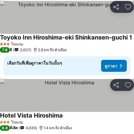
แชร์
เพ
Toyoko Inn Hiroshima-eki Shinkansen-guchi 1
โรงแรม
3 ดาว
7.9
ดี
2,007
2.8 km ถึง ตัวเมือง
เลือกวันที่เพื่อดูราคาในวันนั้นๆ
ดูราคา
แชร์
เพ
Hotel Vista Hiroshima
ดูราคา
โรงแรม
3 ดาว
8.8
ดีเลิศ
4,635
1.4 km ถึง ตัวเมือง