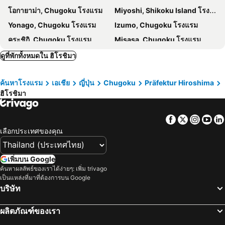
โอกายาม่า, Chugoku โรงแรม
Miyoshi, Shikoku Island โรงแรม
Yonago, Chugoku โรงแรม
Izumo, Chugoku โรงแรม
คุระชิกิ, Chugoku โรงแรม
Misasa, Chugoku โรงแรม
Fukuyama, Chugoku โรงแรม
Mihara, Chugoku โรงแรม
ดูที่พักทั้งหมดใน ฮิโรชิมา
โตเกียว, Kanto โรงแรม
โอซาก้า, คินกิ โรงแรม
ค้นหาโรงแรม
เอเชีย
ญี่ปุ่น
Chugoku
Präfektur Hiroshima
ซัปโปโร, ฮอกไกโด โรงแรม
ฟุกุโอกะ, Kyushu Island โรงแรม
ฮิโรชิมา
เกียวโต, คินกิ โรงแรม
ฟูจิกาวากูชิคู, ชูบุ โฮะกุริกุ โรงแรม
ทากายามา, ชูบุ โฮะกุริกุ โรงแรม
นาโกย่า, ชูบุ โฮะกุริกุ โรงแรม
Facebook
Twitter
Insta
Yo
มัตสึโมโต, ชูบุ โฮะกุริกุ โรงแรม
เลือกประเทศของคุณ
เพิ่มบน Google
ค้นหาผลลัพธ์ของเราได้ง่ายๆ: เพิ่ม trivago
เป็นแหล่งที่มาที่ต้องการบน Google
บริษัท
ผลิตภัณฑ์ของเรา