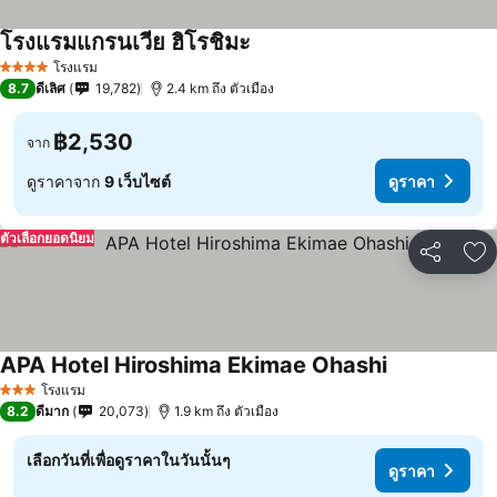
โรงแรมแกรนเวีย ฮิโรชิมะ
ดูราคา
โรงแรม
4 ดาว
8.7
ดีเลิศ
19,782
2.4 km ถึง ตัวเมือง
฿2,530
จาก
ดูราคาจาก
9 เว็บไซต์
ดูราคา
ตัวเลือกยอดนิยม
แชร์
เพ
APA Hotel Hiroshima Ekimae Ohashi
ดูราคา
โรงแรม
3 ดาว
8.2
ดีมาก
20,073
1.9 km ถึง ตัวเมือง
เลือกวันที่เพื่อดูราคาในวันนั้นๆ
ดูราคา