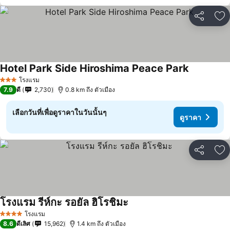
แชร์
เพ
Hotel Park Side Hiroshima Peace Park
ดูราคา
โรงแรม
3 ดาว
7.9
ดี
2,730
0.8 km ถึง ตัวเมือง
เลือกวันที่เพื่อดูราคาในวันนั้นๆ
ดูราคา
แชร์
เพ
โรงแรม รีห์กะ รอยัล ฮิโรชิมะ
ดูราคา
โรงแรม
4 ดาว
8.6
ดีเลิศ
15,962
1.4 km ถึง ตัวเมือง