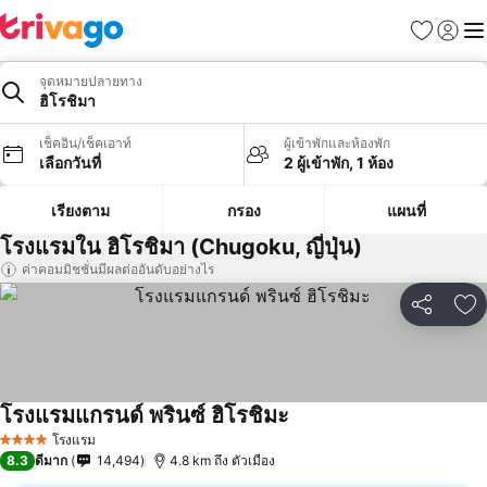
รายการโป
เข้าสู่ร
เมนู
จุดหมายปลายทาง
ฮิโรชิมา
เช็คอิน/เช็คเอาท์
ผู้เข้าพักและห้องพัก
เลือกวันที่
2 ผู้เข้าพัก, 1 ห้อง
เรียงตาม
กรอง
แผนที่
โรงแรมใน ฮิโรชิมา (Chugoku, ญี่ปุ่น)
ค่าคอมมิชชั่นมีผลต่ออันดับอย่างไร
แชร์
เพ
โรงแรมแกรนด์ พรินซ์ ฮิโรชิมะ
ดูราคา
โรงแรม
4 ดาว
8.3
ดีมาก
14,494
4.8 km ถึง ตัวเมือง