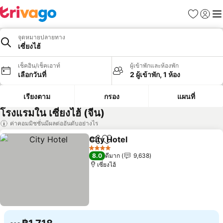
รายการโป
เข้าสู่ร
เมนู
จุดหมายปลายทาง
เซี่ยงไฮ้
เช็คอิน/เช็คเอาท์
ผู้เข้าพักและห้องพัก
เลือกวันที่
2 ผู้เข้าพัก, 1 ห้อง
เรียงตาม
กรอง
แผนที่
โรงแรมใน เซี่ยงไฮ้ (จีน)
ค่าคอมมิชชั่นมีผลต่ออันดับอย่างไร
City Hotel
แชร์
เพิ่มในรายการโปรด
4 ดาว
8.0
ดีมาก
9,638
เซี่ยงไฮ้