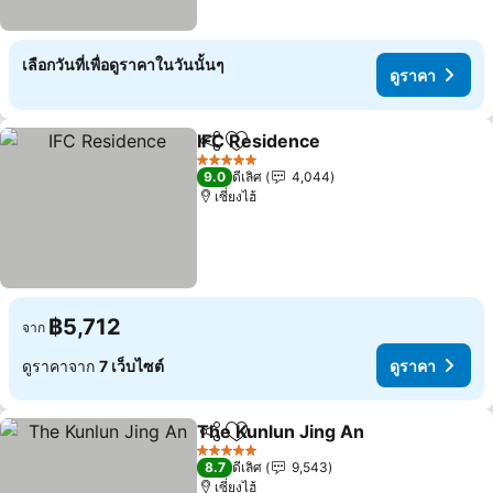
เลือกวันที่เพื่อดูราคาในวันนั้นๆ
ดูราคา
IFC Residence
แชร์
เพิ่มในรายการโปรด
5 ดาว
9.0
ดีเลิศ
4,044
เซี่ยงไฮ้
฿5,712
จาก
ดูราคาจาก
7 เว็บไซต์
ดูราคา
The Kunlun Jing An
แชร์
เพิ่มในรายการโปรด
5 ดาว
8.7
ดีเลิศ
9,543
เซี่ยงไฮ้