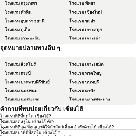
โรงแรม กรุงเทพฯ
โรงแรม พัทยา
โรงแรม หัวหิน
โรงแรม เชียงใหม่
โรงแรม อุบลราชธานี
โรงแรม ชะอำ
โรงแรม ภูเก็ต
โรงแรม เกาะสมุย
โรงแรม เกาะพะงัน
โรงแรม เกาะเต่า
จุดหมายปลายทางอื่น ๆ
โรงแรม เกาะฟุก๊ว
โรงแรม เกาะหลีเป๊ะ
โรงแรม สิงคโปร์
โรงแรม เกาะเสม็ด
โรงแรม กระบี่
โรงแรม หาดใหญ่
โรงแรม ประจวบคีรีขันธ์
โรงแรม นนทบุรี
โรงแรม นครพนม
โรงแรม ดานัง
โรงแรม นครนายก
โรงแรม หลวงพระบาง
คำถามที่พบบ่อยเกี่ยวกับ เซี่ยงไฮ้
โรงแรม เกาะล้าน
โรงแรม ซินยี่
โรงแรมที่ดีที่สุดใน เซี่ยงไฮ้?
โรงแรม ระยอง
โรงแรม กาญจนบุรี
โรงแรมสุดหรูใน เซี่ยงไฮ้ คือ?
โรงแรม สระบุรี
โรงแรม นครราชสีมา
โรงแรมที่ดีสุด ที่อณุญาติให้นำสัตว์เลี้ยงเข้าพักด้วยได้ เซี่ยงไฮ้?
โรงแรมสปาที่ดีที่สุดใน เซี่ยงไฮ้ ?
โรงแรม หาดป่าตอง
โรงแรม อุดรธานี