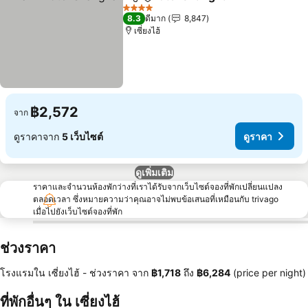
แชร์
เพิ่มในรายการโปรด
4 ดาว
8.3
ดีมาก
8,847
เซี่ยงไฮ้
฿2,572
จาก
ดูราคาจาก
5 เว็บไซต์
ดูราคา
ดูเพิ่มเติม
ราคาและจำนวนห้องพักว่างที่เราได้รับจากเว็บไซต์จองที่พักเปลี่ยนแปลง
ตลอดเวลา ซึ่งหมายความว่าคุณอาจไม่พบข้อเสนอที่เหมือนกับ trivago
เมื่อไปยังเว็บไซต์จองที่พัก
ช่วงราคา
โรงแรมใน เซี่ยงไฮ้ -
ช่วงราคา
จาก
‎฿1,718
ถึง
‎฿6,284
(price per night)
ที่พักอื่นๆ ใน เซี่ยงไฮ้