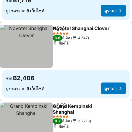
฿1,718
จาก
ดูราคาจาก
8 เว็บไซต์
ดูราคา
Novotel Shanghai Clover
แชร์
เพิ่มในรายการโปรด
5 ดาว
8.8
ดีเลิศ
4,647
เซี่ยงไฮ้
฿2,406
จาก
ดูราคาจาก
9 เว็บไซต์
ดูราคา
Grand Kempinski
แชร์
เพิ่มในรายการโปรด
Shanghai
5 ดาว
9.7
ดีเลิศ
33,713
เซี่ยงไฮ้