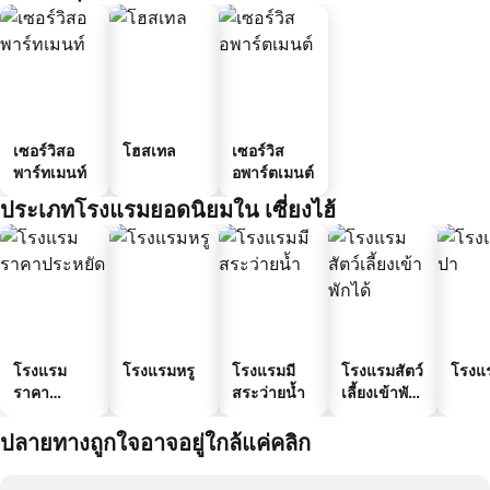
เซอร์วิสอ
โฮสเทล
เซอร์วิส
พาร์ทเมนท์
อพาร์ตเมนต์
ประเภทโรงแรมยอดนิยมใน เซี่ยงไฮ้
โรงแรม
โรงแรมหรู
โรงแรมมี
โรงแรมสัตว์
โรงแ
ราคา
สระว่ายน้ำ
เลี้ยงเข้าพัก
ประหยัด
ได้
ปลายทางถูกใจอาจอยู่ใกล้แค่คลิก