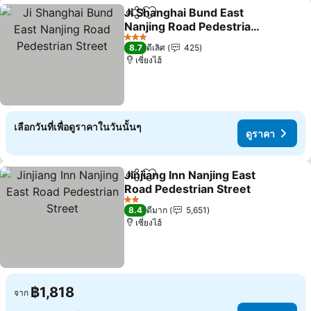
Ji Shanghai Bund East
แชร์
เพิ่มในรายการโปรด
Nanjing Road Pedestrian
Street
3 ดาว
8.7
ดีเลิศ
425
เซี่ยงไฮ้
เลือกวันที่เพื่อดูราคาในวันนั้นๆ
ดูราคา
Jinjiang Inn Nanjing East
แชร์
เพิ่มในรายการโปรด
Road Pedestrian Street
2 ดาว
8.4
ดีมาก
5,651
เซี่ยงไฮ้
฿1,818
จาก