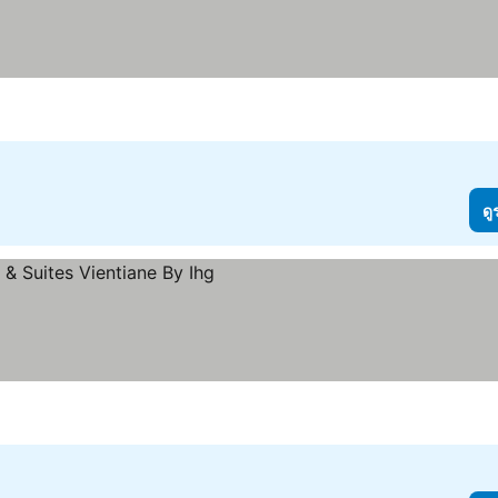
ดู
คา