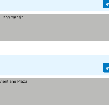
ดู
ดู