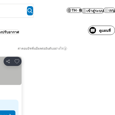
TH · ฿
เมนู
เข้าสู่ระบบ
ดูแผนที่
่องปรับอากาศ
ค่าคอมมิชชั่นมีผลต่ออันดับอย่างไร
เพิ่มในรายการโปรด
แชร์