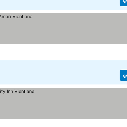
ดู
ดู