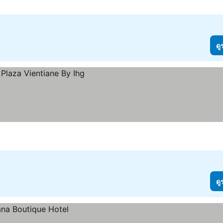
ดู
ดู