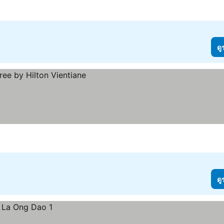
ดู
ดู