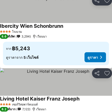
แชร์
เพ
Ibercity Wien Schonbrunn
ดูราคา
โรงแรม
4 ดาว
8.6
ดีเลิศ
3,294
เวียนนา
฿5,243
จาก
ดูราคาจาก
5 เว็บไซต์
ดูราคา
แชร์
เพ
Living Hotel Kaiser Franz Joseph
ดูราคา
เซอร์วิสอพาร์ทเมนท์
4 ดาว
8.2
ดีมาก
7,122
เวียนนา