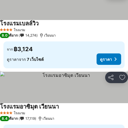
โรงแรมเบลล์วิว
ดูราคา
โรงแรม
4 ดาว
8.0
ดีมาก
14,274
เวียนนา
฿3,124
จาก
ดูราคาจาก
7 เว็บไซต์
ดูราคา
แชร์
เพ
โรงแรมอาซิมุต เวียนนา
ดูราคา
โรงแรม
4 ดาว
8.4
ดีมาก
17,119
เวียนนา