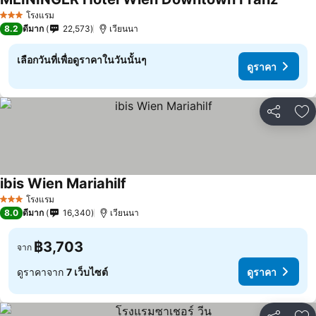
ดูราคา
โรงแรม
3 ดาว
8.2
ดีมาก
22,573
เวียนนา
เลือกวันที่เพื่อดูราคาในวันนั้นๆ
ดูราคา
แชร์
เพ
ibis Wien Mariahilf
ดูราคา
โรงแรม
3 ดาว
8.0
ดีมาก
16,340
เวียนนา
฿3,703
จาก
ดูราคาจาก
7 เว็บไซต์
ดูราคา