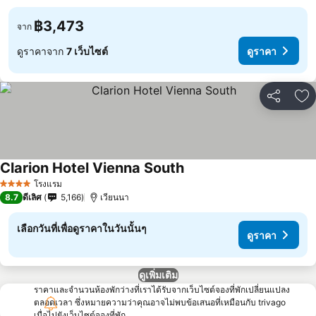
฿3,473
จาก
ดูราคาจาก
7 เว็บไซต์
ดูราคา
แชร์
เพ
Clarion Hotel Vienna South
ดูราคา
โรงแรม
4 ดาว
8.7
ดีเลิศ
5,166
เวียนนา
เลือกวันที่เพื่อดูราคาในวันนั้นๆ
ดูราคา
ดูเพิ่มเติม
ราคาและจำนวนห้องพักว่างที่เราได้รับจากเว็บไซต์จองที่พักเปลี่ยนแปลง
ตลอดเวลา ซึ่งหมายความว่าคุณอาจไม่พบข้อเสนอที่เหมือนกับ trivago
เมื่อไปยังเว็บไซต์จองที่พัก