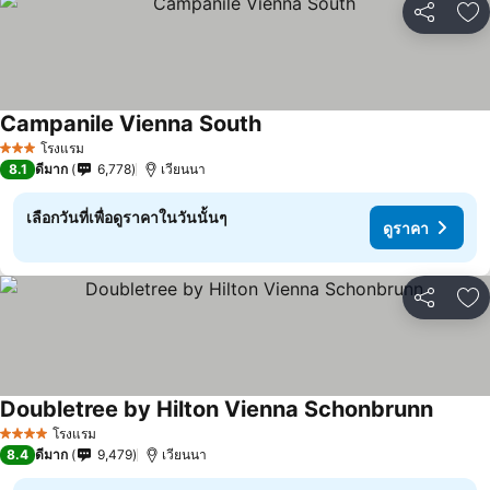
แชร์
เพ
Campanile Vienna South
ดูราคา
โรงแรม
3 ดาว
8.1
ดีมาก
6,778
เวียนนา
เลือกวันที่เพื่อดูราคาในวันนั้นๆ
ดูราคา
แชร์
เพ
Doubletree by Hilton Vienna Schonbrunn
ดูราคา
โรงแรม
4 ดาว
8.4
ดีมาก
9,479
เวียนนา