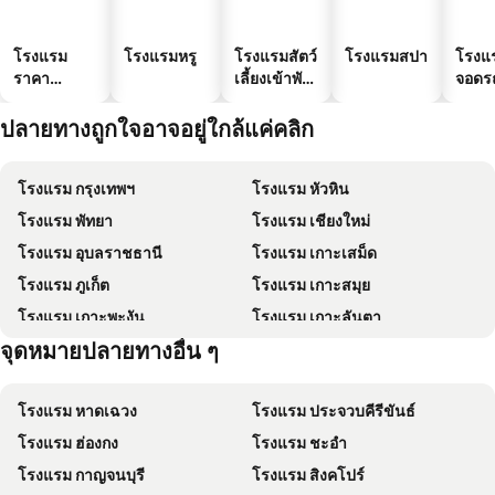
โรงแรม
โรงแรมหรู
โรงแรมสัตว์
โรงแรมสปา
โรงแร
ราคา
เลี้ยงเข้าพัก
จอดร
ประหยัด
ได้
ปลายทางถูกใจอาจอยู่ใกล้แค่คลิก
โรงแรม กรุงเทพฯ
โรงแรม หัวหิน
โรงแรม พัทยา
โรงแรม เชียงใหม่
โรงแรม อุบลราชธานี
โรงแรม เกาะเสม็ด
โรงแรม ภูเก็ต
โรงแรม เกาะสมุย
โรงแรม เกาะพะงัน
โรงแรม เกาะลันตา
จุดหมายปลายทางอื่น ๆ
โรงแรม เกาะหลีเป๊ะ
โรงแรม เกาะฟุก๊ว
โรงแรม หาดเฉวง
โรงแรม ประจวบคีรีขันธ์
โรงแรม ฮ่องกง
โรงแรม ชะอำ
โรงแรม กาญจนบุรี
โรงแรม สิงคโปร์