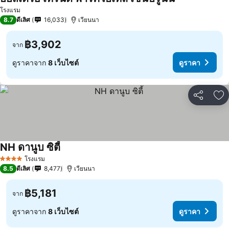
ดูราคา
โรงแรม
8.7
ดีเลิศ
16,033
เวียนนา
฿3,902
จาก
ดูราคาจาก
8 เว็บไซต์
ดูราคา
แชร์
เพ
NH ดานูบ ซิตี้
ดูราคา
โรงแรม
4 ดาว
8.5
ดีเลิศ
8,477
เวียนนา
฿5,181
จาก
ดูราคาจาก
8 เว็บไซต์
ดูราคา