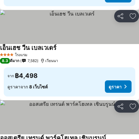
แชร์
เพ
เอ็นเฮช วีน เบลเวเดร์
ดูราคา
โรงแรม
4 ดาว
8.3
ดีมาก
7,582
เวียนนา
฿4,498
จาก
ดูราคาจาก
8 เว็บไซต์
ดูราคา
แชร์
เพ
ออสเตรีย เทรนด์ พาร์คโฮเทล เชินบรูนน์