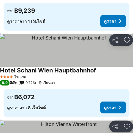
฿9,239
จาก
ดูราคาจาก
1 เว็บไซต์
ดูราคา
แชร์
เพ
Hotel Schani Wien Hauptbahnhof
ดูราคา
โรงแรม
4 ดาว
8.9
ดีเลิศ
9,726
เวียนนา
฿6,072
จาก
ดูราคาจาก
8 เว็บไซต์
ดูราคา
แชร์
เพ