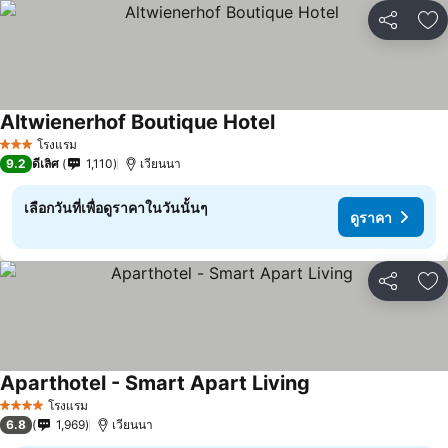
แชร์
เพ
Altwienerhof Boutique Hotel
ดูราคา
โรงแรม
3 ดาว
9.2
ดีเลิศ
1,110
เวียนนา
เลือกวันที่เพื่อดูราคาในวันนั้นๆ
ดูราคา
แชร์
เพ
Aparthotel - Smart Apart Living
ดูราคา
โรงแรม
4 ดาว
6.8
1,969
เวียนนา