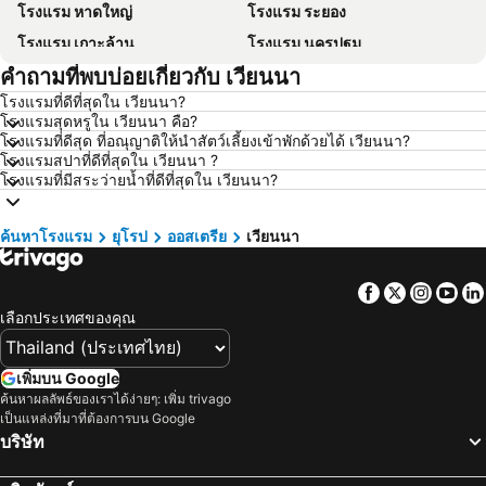
โรงแรม หาดใหญ่
โรงแรม ระยอง
โรงแรม เกาะล้าน
โรงแรม นครปฐม
คำถามที่พบบ่อยเกี่ยวกับ เวียนนา
โรงแรม นครราชสีมา
โรงแรม ซินยี่
โรงแรมที่ดีที่สุดใน เวียนนา?
โรงแรม เขาหลัก
โรงแรม โตเกียว
โรงแรมสุดหรูใน เวียนนา คือ?
โรงแรม อุดรธานี
โรงแรม ศรีราชา
โรงแรมที่ดีสุด ที่อณุญาติให้นำสัตว์เลี้ยงเข้าพักด้วยได้ เวียนนา?
โรงแรมสปาที่ดีที่สุดใน เวียนนา ?
โรงแรม กระบี่
โรงแรม นครนายก
โรงแรมที่มีสระว่ายน้ำที่ดีที่สุดใน เวียนนา?
โรงแรม นครพนม
โรงแรม ฮ่องกง
โรงแรม Schaffhausen
โรงแรม ไทเป
ค้นหาโรงแรม
ยุโรป
ออสเตรีย
เวียนนา
โรงแรม เกาะเต่า
โรงแรม มัลดีฟส์
Facebook
Twitter
Insta
Yo
โรงแรม ภาคตะวันออกเฉียงเหนือ
โรงแรม มาเก๊า
เลือกประเทศของคุณ
โรงแรม บาหลี
โรงแรม เกาะลังกาวี
โรงแรม ปีนัง
โรงแรม บาห์เรน
เพิ่มบน Google
โรงแรม จอร์เจีย
โรงแรม ลาว
ค้นหาผลลัพธ์ของเราได้ง่ายๆ: เพิ่ม trivago
เป็นแหล่งที่มาที่ต้องการบน Google
โรงแรม ประเทศไทย
โรงแรม ไซปรัส
บริษัท
โรงแรม ซาโมส
โรงแรม เกาะช้าง
โรงแรม เขตเมืองหลวงบรัสเซลส์