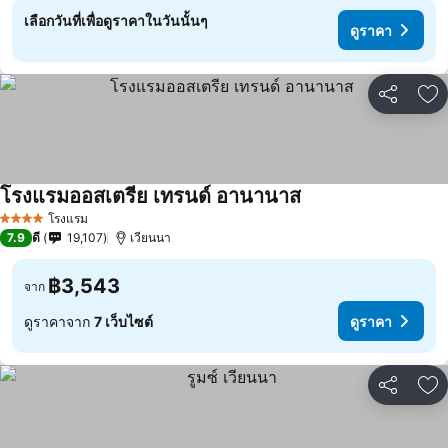
เลือกวันที่เพื่อดูราคาในวันนั้นๆ
ดูราคา
แชร์
เพ
โรงแรมออสเตรีย เทรนด์ อานานาส
ดูราคา
โรงแรม
4 ดาว
7.9
ดี
19,107
เวียนนา
฿3,543
จาก
ดูราคาจาก
7 เว็บไซต์
ดูราคา
แชร์
เพ