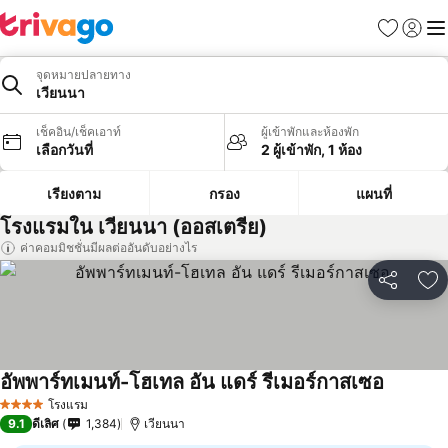
รายการโป
เข้าสู่ร
เมนู
จุดหมายปลายทาง
เวียนนา
เช็คอิน/เช็คเอาท์
ผู้เข้าพักและห้องพัก
เลือกวันที่
2 ผู้เข้าพัก, 1 ห้อง
เรียงตาม
กรอง
แผนที่
โรงแรมใน เวียนนา (ออสเตรีย)
ค่าคอมมิชชั่นมีผลต่ออันดับอย่างไร
แชร์
เพ
อัพพาร์ทเมนท์-โฮเทล อัน แดร์ รีเมอร์กาสเซอ
ดูราคา
โรงแรม
4 ดาว
9.1
ดีเลิศ
1,384
เวียนนา