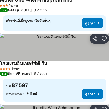
Motel One Wien-Hauptbahnhof
ดูราคา
โรงแรม
3 ดาว
8.7
ดีเลิศ
25,098
เวียนนา
เลือกวันที่เพื่อดูราคาในวันนั้นๆ
ดูราคา
แชร์
เพ
โรงแรมอินเทอร์ซิตี้ วีน
ดูราคา
โรงแรม
4 ดาว
8.2
ดีมาก
10,165
เวียนนา
฿7,597
จาก
ดูราคาจาก
1 เว็บไซต์
ดูราคา