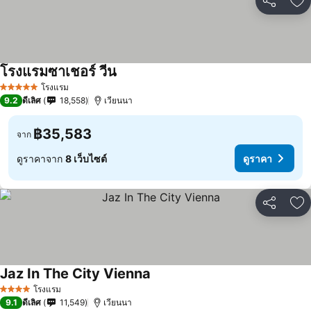
แชร์
เพ
โรงแรมซาเชอร์ วีน
ดูราคา
โรงแรม
5 ดาว
9.2
ดีเลิศ
18,558
เวียนนา
฿35,583
จาก
ดูราคาจาก
8 เว็บไซต์
ดูราคา
แชร์
เพ
Jaz In The City Vienna
ดูราคา
โรงแรม
4 ดาว
9.1
ดีเลิศ
11,549
เวียนนา