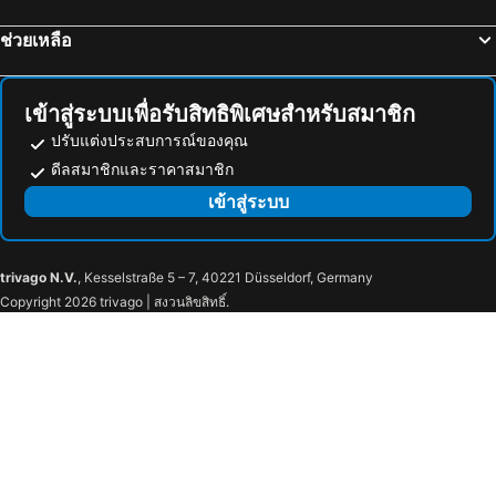
โรงแรม ปีเตอร์โบโรจ
โรงแรม วอเตอร์ลู
ช่วยเหลือ
โรงแรม Chatham
โรงแรม ซานท์ฮยาซินเทร
โรงแรม กาติโน
โรงแรม Saint-Romuald
เข้าสู่ระบบเพื่อรับสิทธิพิเศษสำหรับสมาชิก
ปรับแต่งประสบการณ์ของคุณ
ดีลสมาชิกและราคาสมาชิก
เข้าสู่ระบบ
trivago N.V.
, Kesselstraße 5 – 7, 40221 Düsseldorf, Germany
Copyright 2026 trivago | สงวนลิขสิทธิ์.