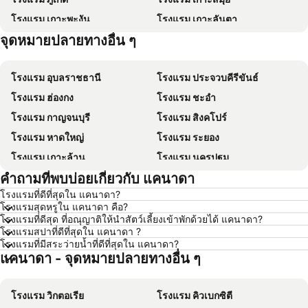
โรงแรม เกาะพะงัน
โรงแรม เกาะลันตา
จุดหมายปลายทางอื่น ๆ
โรงแรม เกาะหลีเป๊ะ
โรงแรม เกาะฟุก๊ว
โรงแรม อุบลราชธานี
โรงแรม ประจวบคีรีขันธ์
โรงแรม ฮ่องกง
โรงแรม ชะอำ
โรงแรม กาญจนบุรี
โรงแรม สิงคโปร์
โรงแรม หาดใหญ่
โรงแรม ระยอง
โรงแรม เกาะล้าน
โรงแรม นครปฐม
คำถามที่พบบ่อยเกี่ยวกับ แคนาดา
โรงแรม นครราชสีมา
โรงแรม ซินยี่
โรงแรมที่ดีที่สุดใน แคนาดา?
โรงแรม เขาหลัก
โรงแรม โตเกียว
โรงแรมสุดหรูใน แคนาดา คือ?
โรงแรม อุดรธานี
โรงแรม ศรีราชา
โรงแรมที่ดีสุด ที่อณุญาติให้นำสัตว์เลี้ยงเข้าพักด้วยได้ แคนาดา?
โรงแรมสปาที่ดีที่สุดใน แคนาดา ?
โรงแรม กระบี่
โรงแรม นครนายก
โรงแรมที่มีสระว่ายน้ำที่ดีที่สุดใน แคนาดา?
แคนาดา - จุดหมายปลายทางอื่น ๆ
โรงแรม นครพนม
โรงแรม ฮ่องกง
โรงแรม Schaffhausen
โรงแรม ไทเป
โรงแรม วิกตอเรีย
โรงแรม คิวเบกซิตี
โรงแรม เกาะเต่า
โรงแรม มัลดีฟส์