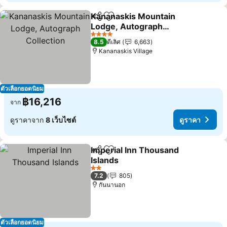
Kananaskis Mountain
แชร์
เพิ่มในรายการโปรด
Lodge, Autograph
Collection
4 ดาว
8.5
ดีเลิศ
6,663
Kananaskis Village
ตัวเลือกยอดนิยม
฿16,216
จาก
ดูราคาจาก
8 เว็บไซต์
ดูราคา
Imperial Inn Thousand
แชร์
เพิ่มในรายการโปรด
Islands
2 ดาว
7.2
805
กันนานอก
ตัวเลือกยอดนิยม