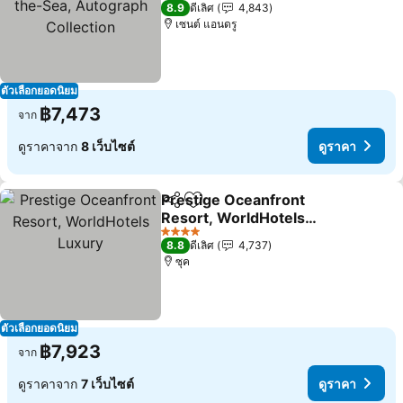
4 ดาว
8.9
ดีเลิศ
4,843
เซนต์ แอนดรู
ตัวเลือกยอดนิยม
฿7,473
จาก
ดูราคาจาก
8 เว็บไซต์
ดูราคา
Prestige Oceanfront
แชร์
เพิ่มในรายการโปรด
Resort, WorldHotels
Luxury
4 ดาว
8.8
ดีเลิศ
4,737
ซุค
ตัวเลือกยอดนิยม
฿7,923
จาก
ดูราคาจาก
7 เว็บไซต์
ดูราคา