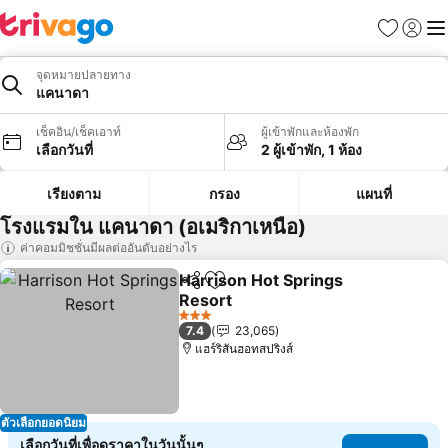
รายการโป
เข้าสู่ร
เมนู
จุดหมายปลายทาง
แคนาดา
เช็คอิน/เช็คเอาท์
ผู้เข้าพักและห้องพัก
เลือกวันที่
2 ผู้เข้าพัก, 1 ห้อง
เรียงตาม
กรอง
แผนที่
โรงแรมใน แคนาดา (อเมริกาเหนือ)
ค่าคอมมิชชั่นมีผลต่ออันดับอย่างไร
Harrison Hot Springs
แชร์
เพิ่มในรายการโปรด
Resort
3 ดาว
7.4
23,065
แฮร์ริสันฮอทสปริงส์
ตัวเลือกยอดนิยม
เลือกวันที่เพื่อดูราคาในวันนั้นๆ