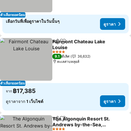
ตัวเลือกยอดนิยม
เลือกวันที่เพื่อดูราคาในวันนั้นๆ
ดูราคา
Fairmont Chateau Lake
แชร์
เพิ่มในรายการโปรด
Louise
4 ดาว
9.1
ดีเลิศ
36,632
ทะเลสาบหลุยส์
ตัวเลือกยอดนิยม
฿17,385
จาก
ดูราคาจาก
1 เว็บไซต์
ดูราคา
The Algonquin Resort St.
แชร์
เพิ่มในรายการโปรด
Andrews by-the-Sea,
Autograph Collection