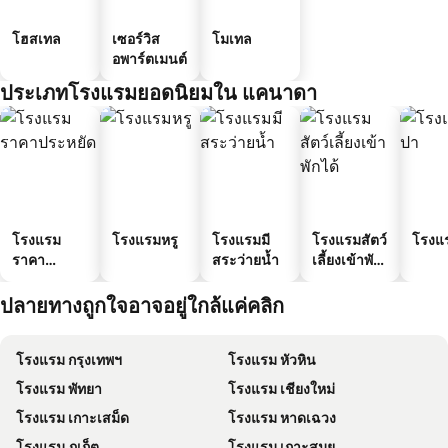
โฮสเทล
เซอร์วิส
โมเทล
อพาร์ตเมนต์
ประเภทโรงแรมยอดนิยมใน แคนาดา
โรงแรม
โรงแรมหรู
โรงแรมมี
โรงแรมสัตว์
โรงแ
ราคา
สระว่ายน้ำ
เลี้ยงเข้าพัก
ประหยัด
ได้
ปลายทางถูกใจอาจอยู่ใกล้แค่คลิก
โรงแรม กรุงเทพฯ
โรงแรม หัวหิน
โรงแรม พัทยา
โรงแรม เชียงใหม่
โรงแรม เกาะเสม็ด
โรงแรม หาดเฉวง
โรงแรม ภูเก็ต
โรงแรม เกาะสมุย