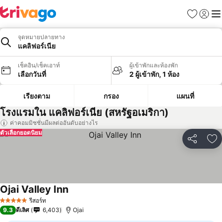
รายการโป
เข้าสู่ร
เมนู
จุดหมายปลายทาง
แคลิฟอร์เนีย
เช็คอิน/เช็คเอาท์
ผู้เข้าพักและห้องพัก
เลือกวันที่
2 ผู้เข้าพัก, 1 ห้อง
เรียงตาม
กรอง
แผนที่
โรงแรมใน แคลิฟอร์เนีย (สหรัฐอเมริกา)
ค่าคอมมิชชั่นมีผลต่ออันดับอย่างไร
ตัวเลือกยอดนิยม
แชร์
เพ
Ojai Valley Inn
รีสอร์ท
5 ดาว
9.3
ดีเลิศ
6,403
Ojai