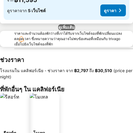
฿11,595
จาก
ดูราคาจาก
5 เว็บไซต์
ดูราคา
ดูเพิ่มเติม
ราคาและจำนวนห้องพักว่างที่เราได้รับจากเว็บไซต์จองที่พักเปลี่ยนแปลง
ตลอดเวลา ซึ่งหมายความว่าคุณอาจไม่พบข้อเสนอที่เหมือนกับ trivago
เมื่อไปยังเว็บไซต์จองที่พัก
ช่วงราคา
โรงแรมใน แคลิฟอร์เนีย -
ช่วงราคา
จาก
‎฿2,797
ถึง
‎฿30,510
(price per
night)
ที่พักอื่นๆ ใน แคลิฟอร์เนีย
รีสอร์ท
โมเทล