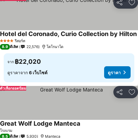
แชร์
เพ
Hotel del Coronado, Curio Collection by Hilton
รีสอร์ท
4 ดาว
8.9
ดีเลิศ
22,576
โคโรนาโด
฿22,020
จาก
ดูราคาจาก
6 เว็บไซต์
ดูราคา
ตัวเลือกยอดนิยม
แชร์
เพ
Great Wolf Lodge Manteca
โรงแรม
8.5
ดีเลิศ
5,930
Manteca