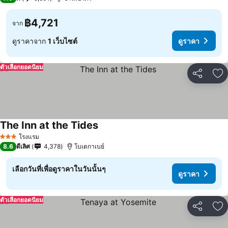
฿4,721
จาก
ดูราคาจาก
1 เว็บไซต์
ดูราคา
ตัวเลือกยอดนิยม
แชร์
เพ
The Inn at the Tides
โรงแรม
3 ดาว
8.6
ดีเลิศ
4,378
โบเดกาเบย์
เลือกวันที่เพื่อดูราคาในวันนั้นๆ
ดูราคา
ตัวเลือกยอดนิยม
แชร์
เพ