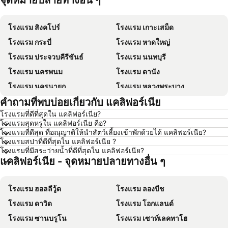
จุดหมายปลายทางอื่น ๆ
โรงแรม สิงคโปร์
โรงแรม เกาะเสม็ด
โรงแรม กระบี่
โรงแรม หาดใหญ่
โรงแรม ประจวบคีรีขันธ์
โรงแรม นนทบุรี
โรงแรม นครพนม
โรงแรม ดานัง
โรงแรม นครนายก
โรงแรม หลวงพระบาง
คำถามที่พบบ่อยเกี่ยวกับ แคลิฟอร์เนีย
โรงแรม เกาะล้าน
โรงแรม ซินยี่
โรงแรมที่ดีที่สุดใน แคลิฟอร์เนีย?
โรงแรม ระยอง
โรงแรม กาญจนบุรี
โรงแรมสุดหรูใน แคลิฟอร์เนีย คือ?
โรงแรม สระบุรี
โรงแรม นครราชสีมา
โรงแรมที่ดีสุด ที่อณุญาติให้นำสัตว์เลี้ยงเข้าพักด้วยได้ แคลิฟอร์เนีย?
โรงแรมสปาที่ดีที่สุดใน แคลิฟอร์เนีย ?
โรงแรม หาดป่าตอง
โรงแรม อุดรธานี
โรงแรมที่มีสระว่ายน้ำที่ดีที่สุดใน แคลิฟอร์เนีย?
แคลิฟอร์เนีย - จุดหมายปลายทางอื่น ๆ
โรงแรม เวียงจันทน์
โรงแรม ปีนัง
โรงแรม เกาะลันตา
โรงแรม ญี่ปุ่น
โรงแรม ฮอลลีวู้ด
โรงแรม ลองบีช
โรงแรม ภาคตะวันออกเฉียงเหนือ
โรงแรม Schaffhausen
โรงแรม ดาวิด
โรงแรม โอกแลนด์
โรงแรม มาเก๊า
โรงแรม ไทเป
โรงแรม ซานบรูโน
โรงแรม เซาท์เลคทาโฮ
โรงแรม ทัสคานี
โรงแรม บาหลี