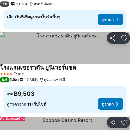
3 ดาว
7.0
5,063
หาดฮันติงตัน
เลือกวันที่เพื่อดูราคาในวันนั้นๆ
ดูราคา
แชร์
เพ
โรงแรมเชอราตัน ยูนิเวอร์แซล
โรงแรม
4 ดาว
8.6
ดีเลิศ
12,354
ยูนิเวอแซลซีตี้
฿9,503
จาก
ดูราคาจาก
11 เว็บไซต์
ดูราคา
ตัวเลือกยอดนิยม
แชร์
เพ