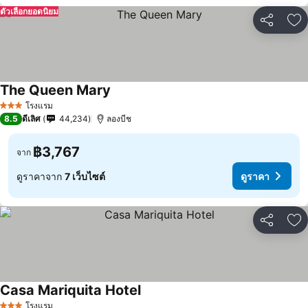
ตัวเลือกยอดนิยม
แชร์
เพ
The Queen Mary
โรงแรม
3 ดาว
8.5
ดีเลิศ
44,234
ลองบีช
฿3,767
จาก
ดูราคาจาก
7 เว็บไซต์
ดูราคา
แชร์
เพ
Casa Mariquita Hotel
โรงแรม