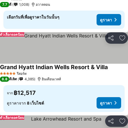
3 ดาว
7.7
ดี
1,008
อวาลลอน
เลือกวันที่เพื่อดูราคาในวันนั้นๆ
ดูราคา
ตัวเลือกยอดนิยม
แชร์
เพ
Grand Hyatt Indian Wells Resort & Villa
รีสอร์ท
5 ดาว
8.8
ดีเลิศ
4,385
อินเดียนเวลส์
฿12,517
จาก
ดูราคาจาก
8 เว็บไซต์
ดูราคา
ตัวเลือกยอดนิยม
แชร์
เพ