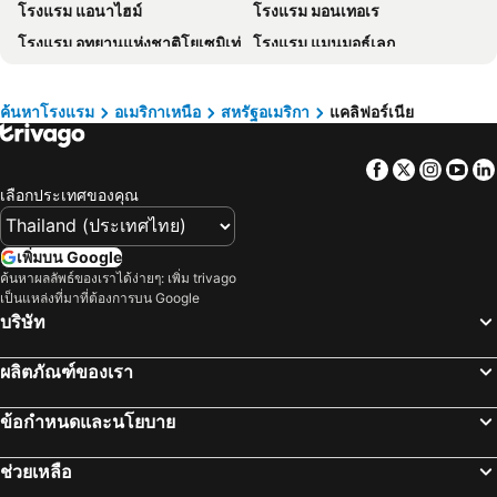
โรงแรม แอนาไฮม์
โรงแรม มอนเทอเร
โรงแรม คาเมรอนไฮแลนด์
โรงแรม จอร์เจีย
โรงแรม อุทยานแห่งชาติโยเซมิเท่
โรงแรม แมนมอธ์เลก
โรงแรม ลักเซมเบิร์ก
โรงแรม มัลดีฟส์
โรงแรม เอลปอร์เทาล
โรงแรม โซโนรา
โรงแรม สิงคโปร์
โรงแรม กาลิเซีย
โรงแรม บีชอป
โรงแรม มิลเบร
โรงแรม ซาโมส
โรงแรม ภาคใต้
ค้นหาโรงแรม
อเมริกาเหนือ
สหรัฐอเมริกา
แคลิฟอร์เนีย
โรงแรม ปาล์มสปริงส์
โรงแรม จูล่าวีสต้า
โรงแรม ลิกูเรีย
โรงแรม มาเช่
Facebook
Twitter
Insta
Yo
โรงแรม ปาโซโรเบิ
โรงแรม โรเนริทพาร์ค
เลือกประเทศของคุณ
โรงแรม โคโรนาโด
โรงแรม ซาคราเมนโต
โรงแรม ซานตาบาร์บาร่า
โรงแรม เอเมอรีวิลล์
เพิ่มบน Google
โรงแรม คาร์เมลบายเดอะซี
โรงแรม ฮอว์โทธ
ค้นหาผลลัพธ์ของเราได้ง่ายๆ: เพิ่ม trivago
เป็นแหล่งที่มาที่ต้องการบน Google
โรงแรม การ์เดน่า
โรงแรม เฟรสโน
บริษัท
โรงแรม Los Gatos
โรงแรม สามแม่น้ำ
โรงแรม แปซิฟิกโกรฟ
โรงแรม โกรฟแลนด์
ผลิตภัณฑ์ของเรา
โรงแรม วอลนัทครีก
โรงแรม Dixon
ข้อกำหนดและนโยบาย
โรงแรม พาโลอัลโต
โรงแรม อินเดียนเวลส์
โรงแรม แคมเบรีย
โรงแรม เกลนเดล
ช่วยเหลือ
โรงแรม ซานตา โมนิกา
โรงแรม ซานตาคลารา