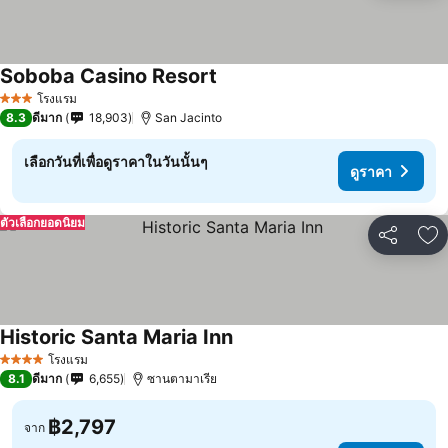
Soboba Casino Resort
โรงแรม
3 ดาว
8.3
ดีมาก
18,903
San Jacinto
เลือกวันที่เพื่อดูราคาในวันนั้นๆ
ดูราคา
ตัวเลือกยอดนิยม
แชร์
เพ
Historic Santa Maria Inn
โรงแรม
4 ดาว
8.1
ดีมาก
6,655
ซานตามาเรีย
฿2,797
จาก