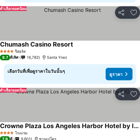
ตัวเลือกยอดนิยม
แชร์
เพ
Chumash Casino Resort
รีสอร์ท
4 ดาว
8.7
ดีเลิศ
16,782
Santa Ynez
เลือกวันที่เพื่อดูราคาในวันนั้นๆ
ดูราคา
ตัวเลือกยอดนิยม
แชร์
เพ
Crowne Plaza Los Angeles Harbor Hotel by IHG
โรงแรม
4 ดาว
7.9
ดี
9,601
ซานเปโดร