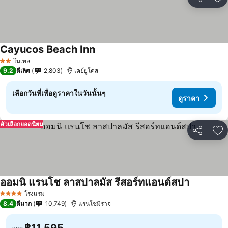
แชร์
เพ
Cayucos Beach Inn
โมเทล
2 ดาว
9.2
ดีเลิศ
2,803
เคย์ยูโคส
เลือกวันที่เพื่อดูราคาในวันนั้นๆ
ดูราคา
ตัวเลือกยอดนิยม
แชร์
เพ
ออมนิ แรนโช ลาสปาลมัส รีสอร์ทแอนด์สปา
โรงแรม
4 ดาว
8.4
ดีมาก
10,749
แรนโชมีราจ