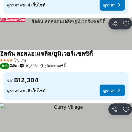
ดูราคาจาก
4 เว็บไซต์
ดูราคา
ตัวเลือกยอดนิยม
แชร์
เพ
ฮิลตัน ลอสแอนเจลีส/ยูนิเวอร์แซลซิตี้
โรงแรม
4 ดาว
8.6
ดีเลิศ
19,396
ยูนิเวอแซลซีตี้
฿12,304
จาก
ดูราคาจาก
6 เว็บไซต์
ดูราคา
แชร์
เพ