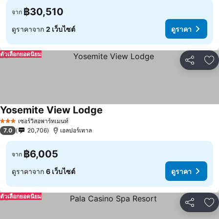
฿30,510
จาก
ดูราคาจาก
2 เว็บไซต์
ดูราคา
ตัวเลือกยอดนิยม
แชร์
เพ
Yosemite View Lodge
เซอร์วิสอพาร์ทเมนท์
3 ดาว
7.0
20,706
เอลปอร์เทาล
฿6,005
จาก
ดูราคาจาก
6 เว็บไซต์
ดูราคา
ตัวเลือกยอดนิยม
แชร์
เพ