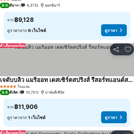
3 ดาว
8.0
ดีมาก
4,373
ออกซ์นาร์
฿9,128
จาก
ดูราคาจาก
6 เว็บไซต์
ดูราคา
ตัวเลือกยอดนิยม
แชร์
เพ
เจดับบลิว แมริออท เดสเซิร์ตสปริงส์ รีสอร์ทแอนด์สปา
โรงแรม
5 ดาว
8.6
ดีเลิศ
10,701
ปาล์มดีเซิร์ท
฿11,906
จาก
ดูราคาจาก
1 เว็บไซต์
ดูราคา
ตัวเลือกยอดนิยม