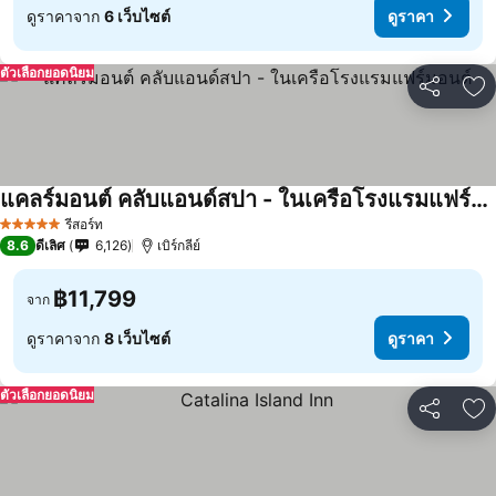
ดูราคาจาก
6 เว็บไซต์
ดูราคา
ตัวเลือกยอดนิยม
แชร์
เพ
แคลร์มอนต์ คลับแอนด์สปา - ในเครือโรงแรมแฟร์มอนต์
รีสอร์ท
5 ดาว
8.6
ดีเลิศ
6,126
เบิร์กลีย์
฿11,799
จาก
ดูราคาจาก
8 เว็บไซต์
ดูราคา
ตัวเลือกยอดนิยม
แชร์
เพ