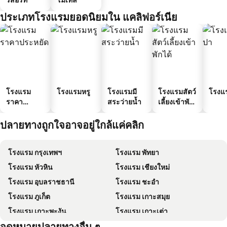
ประเภทโรงแรมยอดนิยมใน แคลิฟอร์เนีย
โรงแรม
โรงแรมหรู
โรงแรมมี
โรงแรมสัตว์
โรงแ
ราคา
สระว่ายน้ำ
เลี้ยงเข้าพัก
ประหยัด
ได้
ปลายทางถูกใจอาจอยู่ใกล้แค่คลิก
โรงแรม กรุงเทพฯ
โรงแรม พัทยา
โรงแรม หัวหิน
โรงแรม เชียงใหม่
โรงแรม อุบลราชธานี
โรงแรม ชะอำ
โรงแรม ภูเก็ต
โรงแรม เกาะสมุย
โรงแรม เกาะพะงัน
โรงแรม เกาะเต่า
โรงแรม เกาะฟุก๊ว
โรงแรม เกาะหลีเป๊ะ