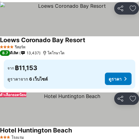
แชร์
เพ
Loews Coronado Bay Resort
รีสอร์ท
4 ดาว
8.7
ดีเลิศ
13,437
โคโรนาโด
฿11,153
จาก
ดูราคาจาก
6 เว็บไซต์
ดูราคา
ตัวเลือกยอดนิยม
แชร์
เพ
Hotel Huntington Beach
โรงแรม