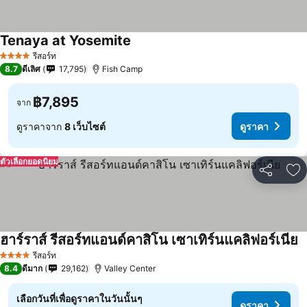
Tenaya at Yosemite
รีสอร์ท
4 ดาว
8.7
ดีเลิศ
17,795
Fish Camp
฿7,895
จาก
ดูราคาจาก
8 เว็บไซต์
ดูราคา
ตัวเลือกยอดนิยม
แชร์
เพ
ฮาร์ราส์ รีสอร์ทแอนด์คาสิโน เซาเทิร์นแคลิฟอร์เนีย
รีสอร์ท
4 ดาว
8.4
ดีมาก
29,162
Valley Center
เลือกวันที่เพื่อดูราคาในวันนั้นๆ
ดูราคา