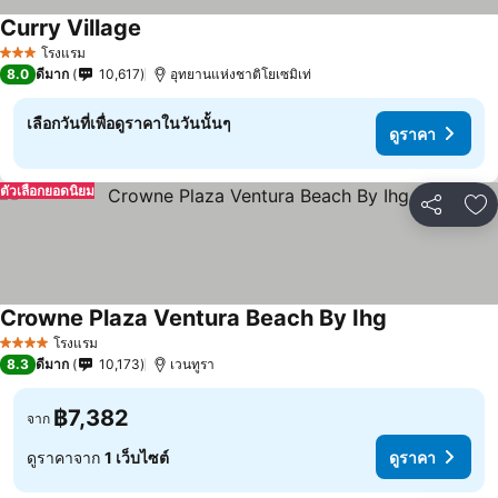
Curry Village
โรงแรม
3 ดาว
8.0
ดีมาก
10,617
อุทยานแห่งชาติโยเซมิเท่
เลือกวันที่เพื่อดูราคาในวันนั้นๆ
ดูราคา
ตัวเลือกยอดนิยม
แชร์
เพ
Crowne Plaza Ventura Beach By Ihg
โรงแรม
4 ดาว
8.3
ดีมาก
10,173
เวนทูรา
฿7,382
จาก
ดูราคาจาก
1 เว็บไซต์
ดูราคา