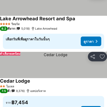
Lake Arrowhead Resort and Spa
รีสอร์ท
4 ดาว
8.2
ดีมาก
5,018
Lake Arrowhead
เลือกวันที่เพื่อดูราคาในวันนั้นๆ
ดูราคา
ตัวเลือกยอดนิยม
แชร์
เพ
Cedar Lodge
โมเทล
2 ดาว
7.5
ดี
9,376
เอลปอร์เทาล
฿7,454
จาก