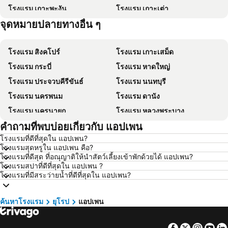
โรงแรม เกาะพะงัน
โรงแรม เกาะเต่า
จุดหมายปลายทางอื่น ๆ
โรงแรม เกาะฟุก๊ว
โรงแรม ปีนัง
โรงแรม สิงคโปร์
โรงแรม เกาะเสม็ด
โรงแรม กระบี่
โรงแรม หาดใหญ่
โรงแรม ประจวบคีรีขันธ์
โรงแรม นนทบุรี
โรงแรม นครพนม
โรงแรม ดานัง
โรงแรม นครนายก
โรงแรม หลวงพระบาง
คำถามที่พบบ่อยเกี่ยวกับ แอปเพน
โรงแรม เกาะล้าน
โรงแรม ซินยี่
โรงแรมที่ดีที่สุดใน แอปเพน?
โรงแรม ระยอง
โรงแรม กาญจนบุรี
โรงแรมสุดหรูใน แอปเพน คือ?
โรงแรม สระบุรี
โรงแรม นครราชสีมา
โรงแรมที่ดีสุด ที่อณุญาติให้นำสัตว์เลี้ยงเข้าพักด้วยได้ แอปเพน?
โรงแรมสปาที่ดีที่สุดใน แอปเพน ?
โรงแรม หาดป่าตอง
โรงแรม อุดรธานี
โรงแรมที่มีสระว่ายน้ำที่ดีที่สุดใน แอปเพน?
โรงแรม เวียงจันทน์
โรงแรม เกาะหลีเป๊ะ
โรงแรม เกาะลันตา
โรงแรม ญี่ปุ่น
ค้นหาโรงแรม
ยุโรป
แอปเพน
โรงแรม ภาคตะวันออกเฉียงเหนือ
โรงแรม Schaffhausen
Facebook
Twitter
Insta
Yo