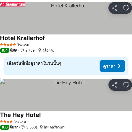
ตัวเลือกยอดนิยม
แชร์
เพ
Hotel Krallerhof
ดูราคา
โรงแรม
5 ดาว
9.4
ดีเลิศ
2,759
ลีโอแกง
เลือกวันที่เพื่อดูราคาในวันนั้นๆ
ดูราคา
แชร์
เพ
The Hey Hotel
ดูราคา
โรงแรม
4 ดาว
8.0
ดีมาก
3,550
อินเตอร์ลาเกน