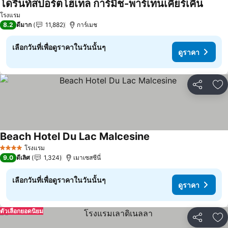
โดรินท์สปอร์ตโฮเทล การ์มิช-พาร์เทนเคียร์เคิน
ดูราคา
โรงแรม
8.2
ดีมาก
11,882
การ์เมช
เลือกวันที่เพื่อดูราคาในวันนั้นๆ
ดูราคา
แชร์
เพ
Beach Hotel Du Lac Malcesine
ดูราคา
โรงแรม
4 ดาว
9.0
ดีเลิศ
1,324
เมาเซสซีนี่
เลือกวันที่เพื่อดูราคาในวันนั้นๆ
ดูราคา
ตัวเลือกยอดนิยม
แชร์
เพ