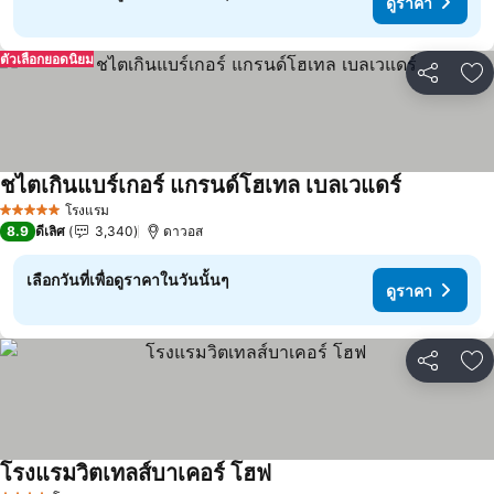
ดูราคา
ตัวเลือกยอดนิยม
แชร์
เพ
ชไตเกินแบร์เกอร์ แกรนด์โฮเทล เบลเวแดร์
ดูราคา
โรงแรม
5 ดาว
8.9
ดีเลิศ
3,340
ดาวอส
เลือกวันที่เพื่อดูราคาในวันนั้นๆ
ดูราคา
แชร์
เพ
โรงแรมวิตเทลส์บาเคอร์ โฮฟ
ดูราคา