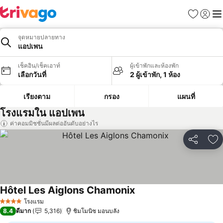
รายการโป
เข้าสู่ร
เมนู
จุดหมายปลายทาง
แอปเพน
เช็คอิน/เช็คเอาท์
ผู้เข้าพักและห้องพัก
เลือกวันที่
2 ผู้เข้าพัก, 1 ห้อง
เรียงตาม
กรอง
แผนที่
โรงแรมใน แอปเพน
ค่าคอมมิชชั่นมีผลต่ออันดับอย่างไร
แชร์
เพ
Hôtel Les Aiglons Chamonix
ดูราคา
โรงแรม
4 ดาว
8.4
ดีมาก
5,316
ชิมโมนิซ มอนบลัง