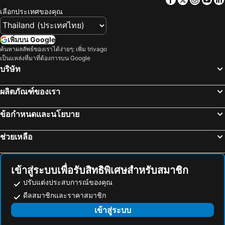
โรงแรม มาเก๊า
โรงแรม ไทเป
เลือกประเทศของคุณ
โรงแรม ทัสคานี
โรงแรม บาหลี
โรงแรม คาเมรอนไฮแลนด์
โรงแรม จอร์เจีย
เพิ่มบน Google
โรงแรม ลักเซมเบิร์ก
โรงแรม มัลดีฟส์
ค้นหาผลลัพธ์ของเราได้ง่ายๆ: เพิ่ม trivago
เป็นแหล่งที่มาที่ต้องการบน Google
โรงแรม สิงคโปร์
โรงแรม กาลิเซีย
บริษัท
โรงแรม ซาโมส
โรงแรม ภาคใต้
โรงแรม ลิกูเรีย
โรงแรม มาเช่
ผลิตภัณฑ์ของเรา
ข้อกำหนดและนโยบาย
ช่วยเหลือ
เข้าสู่ระบบเพื่อรับสิทธิพิเศษสำหรับสมาชิก
ปรับแต่งประสบการณ์ของคุณ
ดีลสมาชิกและราคาสมาชิก
เข้าสู่ระบบ