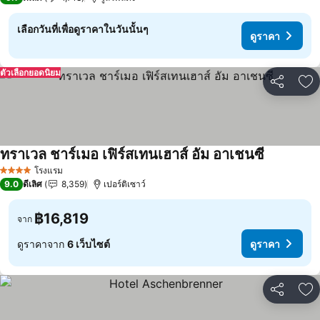
เลือกวันที่เพื่อดูราคาในวันนั้นๆ
ดูราคา
ตัวเลือกยอดนิยม
แชร์
เพ
ทราเวล ชาร์เมอ เฟิร์สเทนเฮาส์ อัม อาเชนซี
ดูราคา
โรงแรม
4 ดาว
9.0
ดีเลิศ
8,359
เปอร์ติเซาว์
฿16,819
จาก
ดูราคาจาก
6 เว็บไซต์
ดูราคา
แชร์
เพ