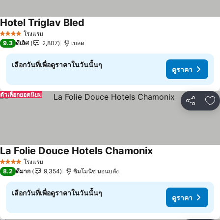
Hotel Triglav Bled
ดูราคา
โรงแรม
4 ดาว
9.3
ดีเลิศ
2,807
เบลด
เลือกวันที่เพื่อดูราคาในวันนั้นๆ
ดูราคา
ตัวเลือกยอดนิยม
แชร์
เพ
La Folie Douce Hotels Chamonix
ดูราคา
โรงแรม
4 ดาว
8.2
ดีมาก
9,354
ชิมโมนิซ มอนบลัง
เลือกวันที่เพื่อดูราคาในวันนั้นๆ
ดูราคา