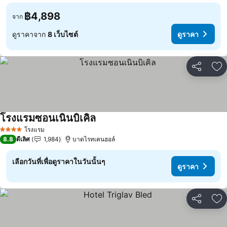
฿4,898
จาก
ดูราคาจาก
8 เว็บไซต์
ดูราคา
แชร์
เพ
โรงแรมซอนเนินบิเคิล
ดูราคา
โรงแรม
4 ดาว
8.8
ดีเลิศ
1,984
บาดไรทเคนฮอล์
เลือกวันที่เพื่อดูราคาในวันนั้นๆ
ดูราคา
แชร์
เพ