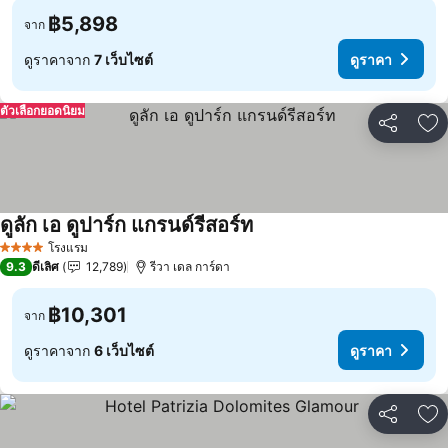
฿5,898
จาก
ดูราคาจาก
7 เว็บไซต์
ดูราคา
ตัวเลือกยอดนิยม
แชร์
เพ
ดูลัก เอ ดูปาร์ก แกรนด์รีสอร์ท
ดูราคา
โรงแรม
4 ดาว
9.3
ดีเลิศ
12,789
รีวา เดล การ์ดา
฿10,301
จาก
ดูราคาจาก
6 เว็บไซต์
ดูราคา
แชร์
เพ