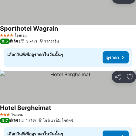
แชร์
เพ
Sporthotel Wagrain
ดูราคา
โรงแรม
4 ดาว
9.5
ดีเลิศ
3,747
วากราอิน
เลือกวันที่เพื่อดูราคาในวันนั้นๆ
ดูราคา
แชร์
เพ
Hotel Bergheimat
ดูราคา
โรงแรม
3 ดาว
8.7
ดีเลิศ
1,716
โชว์เนาว์อัมโคนีคซี
เลือกวันที่เพื่อดูราคาในวันนั้นๆ