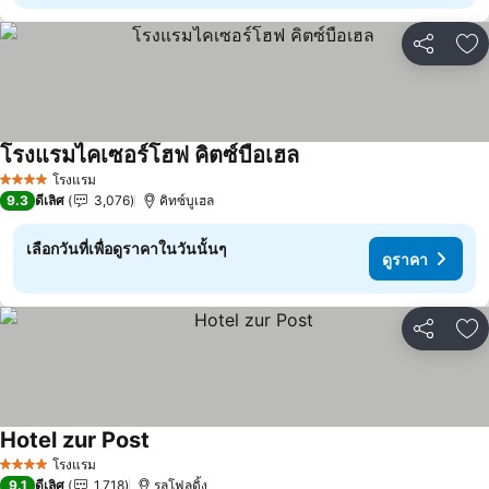
แชร์
เพ
โรงแรมไคเซอร์โฮฟ คิตซ์บือเฮล
ดูราคา
โรงแรม
4 ดาว
9.3
ดีเลิศ
3,076
คิทซ์บูเฮล
เลือกวันที่เพื่อดูราคาในวันนั้นๆ
ดูราคา
แชร์
เพ
Hotel zur Post
ดูราคา
โรงแรม
4 ดาว
9.1
ดีเลิศ
1,718
รูลโฟลดิ้ง