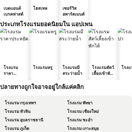
เบดแอนด์
โฮสเทล
เซอร์วิส
เบรคฟาสต์
อพาร์ตเมนต์
ประเภทโรงแรมยอดนิยมใน แอปเพน
โรงแรม
โรงแรมหรู
โรงแรมมี
โรงแรมสัตว์
โรงแ
ราคา
สระว่ายน้ำ
เลี้ยงเข้าพัก
ประหยัด
ได้
ปลายทางถูกใจอาจอยู่ใกล้แค่คลิก
โรงแรม กรุงเทพฯ
โรงแรม พัทยา
โรงแรม หัวหิน
โรงแรม เชียงใหม่
โรงแรม อุบลราชธานี
โรงแรม ชะอำ
โรงแรม ภูเก็ต
โรงแรม เกาะสมุย