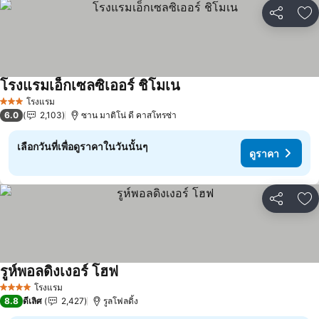
แชร์
เพ
โรงแรมเอ็กเซลซิเออร์ ชิโมเน
ดูราคา
โรงแรม
3 ดาว
6.0
2,103
ซาน มาติโน่ ดี คาสโทรซ่า
เลือกวันที่เพื่อดูราคาในวันนั้นๆ
ดูราคา
แชร์
เพ
รูห์พอลดิงเงอร์ โฮฟ
ดูราคา
โรงแรม
4 ดาว
8.8
ดีเลิศ
2,427
รูลโฟลดิ้ง