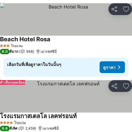
แชร์
เพ
Beach Hotel Rosa
ดูราคา
โรงแรม
3 ดาว
8.0
ดีมาก
948
เมาเซสซีนี่
เลือกวันที่เพื่อดูราคาในวันนั้นๆ
ดูราคา
ตัวเลือกยอดนิยม
แชร์
เพ
โรงแรมกาสเตลโล เลคฟรอนท์
ดูราคา
โรงแรม
4 ดาว
9.6
ดีเลิศ
2,459
เมาเซสซีนี่