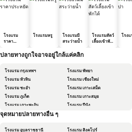
โรงแรม
โรงแรมหรู
โรงแรมมี
โรงแรมสัตว์
โรงแ
ราคา
สระว่ายน้ำ
เลี้ยงเข้าพัก
ประหยัด
ได้
ปลายทางถูกใจอาจอยู่ใกล้แค่คลิก
โรงแรม กรุงเทพฯ
โรงแรม พัทยา
โรงแรม หัวหิน
โรงแรม เชียงใหม่
โรงแรม ชะอำ
โรงแรม เกาะเสม็ด
โรงแรม ภูเก็ต
โรงแรม เกาะสมุย
โรงแรม เกาะพะงัน
โรงแรม ปีนัง
จุดหมายปลายทางอื่น ๆ
โรงแรม เกาะลันตา
โรงแรม ญี่ปุ่น
โรงแรม อุบลราชธานี
โรงแรม สิงคโปร์