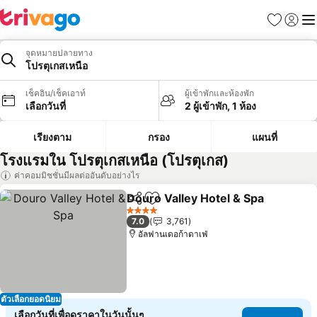
รายการโป
เข้าสู่ร
เมนู
จุดหมายปลายทาง
โปรตุเกสเหนือ
เช็คอิน/เช็คเอาท์
ผู้เข้าพักและห้องพัก
เลือกวันที่
2 ผู้เข้าพัก, 1 ห้อง
เรียงตาม
กรอง
แผนที่
โรงแรมใน โปรตุเกสเหนือ (โปรตุเกส)
ค่าคอมมิชชั่นมีผลต่ออันดับอย่างไร
Douro Valley Hotel & Spa
แชร์
เพิ่มในรายการโปรด
4 ดาว
7.0
3,761
อัลฟานเดอก้าดาเฟ่
ตัวเลือกยอดนิยม
เลือกวันที่เพื่อดูราคาในวันนั้นๆ