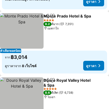
ดูราคา
Monte Prado Hotel & Spa
แชร์
เพิ่มในรายการโปรด
4 ดาว
8.2
ดีมาก
7,351
เมลกาโก
ตัวเลือกยอดนิยม
฿3,014
จาก
ดูราคาจาก
8 เว็บไซต์
ดูราคา
Douro Royal Valley Hotel
แชร์
เพิ่มในรายการโปรด
& Spa
5 ดาว
8.6
ดีเลิศ
6,738
ไบเอา