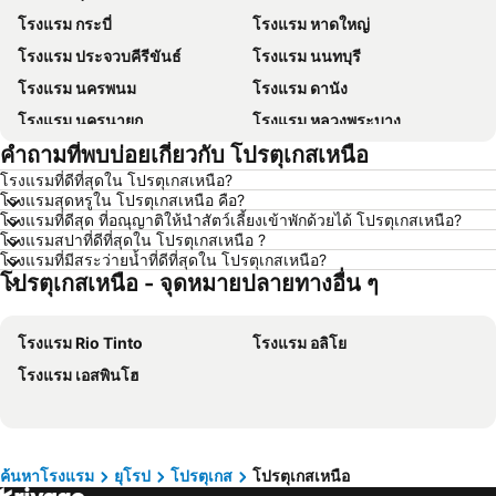
โรงแรม กระบี่
โรงแรม หาดใหญ่
โรงแรม ประจวบคีรีขันธ์
โรงแรม นนทบุรี
โรงแรม นครพนม
โรงแรม ดานัง
โรงแรม นครนายก
โรงแรม หลวงพระบาง
คำถามที่พบบ่อยเกี่ยวกับ โปรตุเกสเหนือ
โรงแรม เกาะล้าน
โรงแรม ซินยี่
โรงแรมที่ดีที่สุดใน โปรตุเกสเหนือ?
โรงแรม ระยอง
โรงแรม กาญจนบุรี
โรงแรมสุดหรูใน โปรตุเกสเหนือ คือ?
โรงแรม สระบุรี
โรงแรม นครราชสีมา
โรงแรมที่ดีสุด ที่อณุญาติให้นำสัตว์เลี้ยงเข้าพักด้วยได้ โปรตุเกสเหนือ?
โรงแรมสปาที่ดีที่สุดใน โปรตุเกสเหนือ ?
โรงแรม หาดป่าตอง
โรงแรม อุดรธานี
โรงแรมที่มีสระว่ายน้ำที่ดีที่สุดใน โปรตุเกสเหนือ?
โปรตุเกสเหนือ - จุดหมายปลายทางอื่น ๆ
โรงแรม เวียงจันทน์
โรงแรม เกาะเต่า
โรงแรม เกาะฟุก๊ว
โรงแรม เกาะหลีเป๊ะ
โรงแรม Rio Tinto
โรงแรม อลิโย
โรงแรม ภาคตะวันออกเฉียงเหนือ
โรงแรม Schaffhausen
โรงแรม เอสพินโฮ
โรงแรม มาเก๊า
โรงแรม ไทเป
โรงแรม ทัสคานี
โรงแรม บาหลี
โรงแรม คาเมรอนไฮแลนด์
โรงแรม จอร์เจีย
โรงแรม ลักเซมเบิร์ก
โรงแรม มัลดีฟส์
ค้นหาโรงแรม
ยุโรป
โปรตุเกส
โปรตุเกสเหนือ