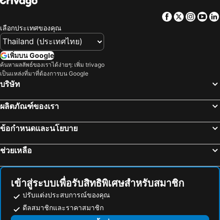
โรงแรม สิงคโปร์
โรงแรม กาลิเซีย
Facebook
Twitter
Insta
Yo
โรงแรม ซาโมส
โรงแรม ภาคใต้
เลือกประเทศของคุณ
โรงแรม ลิกูเรีย
โรงแรม มาเช่
เพิ่มบน Google
ค้นหาผลลัพธ์ของเราได้ง่ายๆ: เพิ่ม trivago
เป็นแหล่งที่มาที่ต้องการบน Google
บริษัท
ผลิตภัณฑ์ของเรา
ข้อกำหนดและนโยบาย
ช่วยเหลือ
เข้าสู่ระบบเพื่อรับสิทธิพิเศษสำหรับสมาชิก
ปรับแต่งประสบการณ์ของคุณ
ดีลสมาชิกและราคาสมาชิก