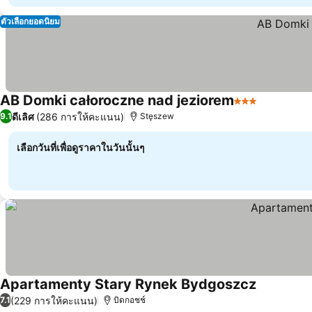
ตัวเลือกยอดนิยม
AB Domki całoroczne nad jeziorem
3 ดาว
ดูราคา
ดีเลิศ
(286 การให้คะแนน)
9.1
Stęszew
เลือกวันที่เพื่อดูราคาในวันนั้นๆ
Apartamenty Stary Rynek Bydgoszcz
ดูราคา
(229 การให้คะแนน)
7.1
บิดกอชช์