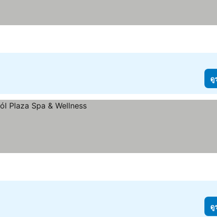
ดู
ดู