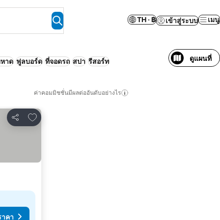
TH · ฿
เมนู
เข้าสู่ระบบ
ดูแผนที่
ยหาด
ฟูลบอร์ด
ที่จอดรถ
สปา
รีสอร์ท
ค่าคอมมิชชั่นมีผลต่ออันดับอย่างไร
เพิ่มในรายการโปรด
แชร์
ราคา