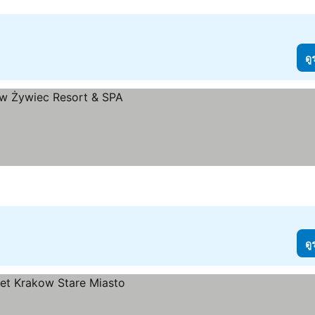
ดู
ดู