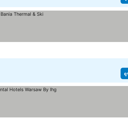
ดู
ราคา