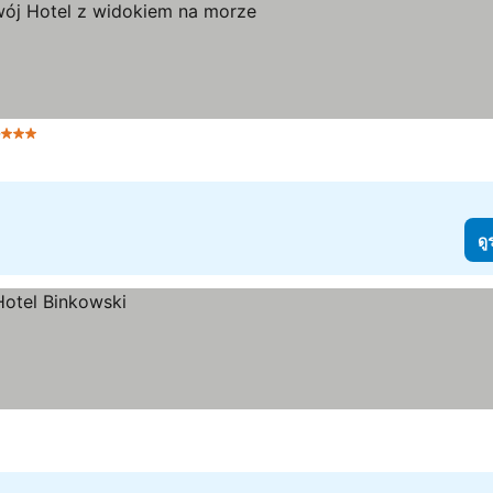
e
3 ดาว
ดูราคา
ดู