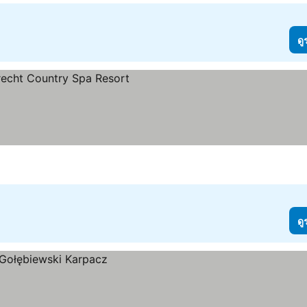
ดู
ดู