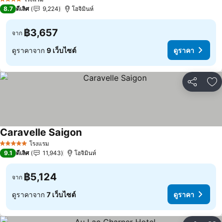
4 ดาว
8.7
ดีเลิศ
9,224
โฮจิมินห์
฿3,657
จาก
ดูราคาจาก
9 เว็บไซต์
ดูราคา
แชร์
เพ
Caravelle Saigon
ดูราคา
โรงแรม
5 ดาว
9.1
ดีเลิศ
11,943
โฮจิมินห์
฿5,124
จาก
ดูราคาจาก
7 เว็บไซต์
ดูราคา