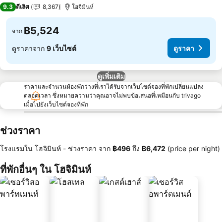
5 ดาว
9.3
ดีเลิศ
8,367
โฮจิมินห์
฿5,524
จาก
ดูราคาจาก
9 เว็บไซต์
ดูราคา
ดูเพิ่มเติม
ราคาและจำนวนห้องพักว่างที่เราได้รับจากเว็บไซต์จองที่พักเปลี่ยนแปลง
ตลอดเวลา ซึ่งหมายความว่าคุณอาจไม่พบข้อเสนอที่เหมือนกับ trivago
เมื่อไปยังเว็บไซต์จองที่พัก
ช่วงราคา
โรงแรมใน โฮจิมินห์ -
ช่วงราคา
จาก
‎฿496
ถึง
‎฿6,472
(price per night)
ที่พักอื่นๆ ใน โฮจิมินห์