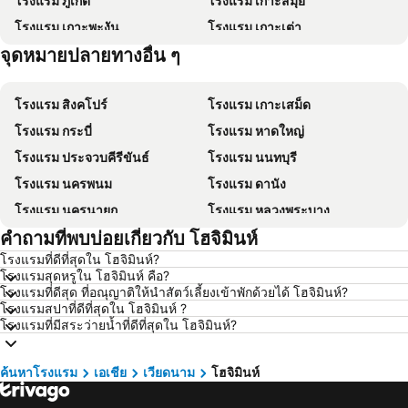
โรงแรม ภูเก็ต
โรงแรม เกาะสมุย
โรงแรม เกาะพะงัน
โรงแรม เกาะเต่า
จุดหมายปลายทางอื่น ๆ
โรงแรม ปีนัง
โรงแรม เกาะหลีเป๊ะ
โรงแรม สิงคโปร์
โรงแรม เกาะเสม็ด
โรงแรม กระบี่
โรงแรม หาดใหญ่
โรงแรม ประจวบคีรีขันธ์
โรงแรม นนทบุรี
โรงแรม นครพนม
โรงแรม ดานัง
โรงแรม นครนายก
โรงแรม หลวงพระบาง
คำถามที่พบบ่อยเกี่ยวกับ โฮจิมินห์
โรงแรม เกาะล้าน
โรงแรม ซินยี่
โรงแรมที่ดีที่สุดใน โฮจิมินห์?
โรงแรม ระยอง
โรงแรม กาญจนบุรี
โรงแรมสุดหรูใน โฮจิมินห์ คือ?
โรงแรม สระบุรี
โรงแรม นครราชสีมา
โรงแรมที่ดีสุด ที่อณุญาติให้นำสัตว์เลี้ยงเข้าพักด้วยได้ โฮจิมินห์?
โรงแรมสปาที่ดีที่สุดใน โฮจิมินห์ ?
โรงแรม หาดป่าตอง
โรงแรม อุดรธานี
โรงแรมที่มีสระว่ายน้ำที่ดีที่สุดใน โฮจิมินห์?
โรงแรม เวียงจันทน์
โรงแรม เกาะฟุก๊ว
โรงแรม เกาะลันตา
โรงแรม ญี่ปุ่น
ค้นหาโรงแรม
เอเชีย
เวียดนาม
โฮจิมินห์
โรงแรม ภาคตะวันออกเฉียงเหนือ
โรงแรม Schaffhausen