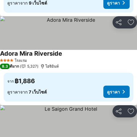
ดูราคาจาก
9 เว็บไซต์
ดูราคา
แชร์
เพ
Adora Mira Riverside
ดูราคา
โรงแรม
4 ดาว
8.3
ดีมาก
5,327
โฮจิมินห์
฿1,886
จาก
ดูราคาจาก
7 เว็บไซต์
ดูราคา
แชร์
เพ