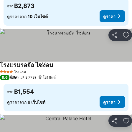
฿2,873
จาก
ดูราคาจาก
10 เว็บไซต์
ดูราคา
แชร์
เพ
โรงแรมรอยัล ไซ่ง่อน
ดูราคา
โรงแรม
4 ดาว
8.6
ดีเลิศ
8,773
โฮจิมินห์
฿1,554
จาก
ดูราคาจาก
9 เว็บไซต์
ดูราคา
แชร์
เพ