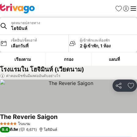
รายการโป
เข้าสู่ร
เมนู
จุดหมายปลายทาง
โฮจิมินห์
เช็คอิน/เช็คเอาท์
ผู้เข้าพักและห้องพัก
เลือกวันที่
2 ผู้เข้าพัก, 1 ห้อง
เรียงตาม
กรอง
แผนที่
โรงแรมใน โฮจิมินห์ (เวียดนาม)
ค่าคอมมิชชั่นมีผลต่ออันดับอย่างไร
แชร์
เพ
The Reverie Saigon
ดูราคา
โรงแรม
5 ดาว
9.4
ดีเลิศ
6,671
โฮจิมินห์