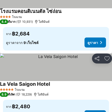
โรงแรมคอนติเนนตัล ไซ่ง่อน
ดูราคา
โรงแรม
4 ดาว
8.4
ดีมาก
10,931
โฮจิมินห์
฿2,684
จาก
ดูราคาจาก
9 เว็บไซต์
ดูราคา
แชร์
เพ
La Vela Saigon Hotel
ดูราคา
โรงแรม
5 ดาว
8.9
ดีเลิศ
18,229
โฮจิมินห์
฿2,480
จาก