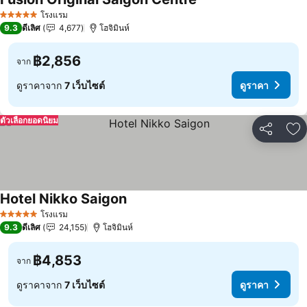
ดูราคา
โรงแรม
5 ดาว
9.3
ดีเลิศ
4,677
โฮจิมินห์
฿2,856
จาก
ดูราคาจาก
7 เว็บไซต์
ดูราคา
ตัวเลือกยอดนิยม
แชร์
เพ
Hotel Nikko Saigon
ดูราคา
โรงแรม
5 ดาว
9.3
ดีเลิศ
24,155
โฮจิมินห์
฿4,853
จาก
ดูราคาจาก
7 เว็บไซต์
ดูราคา