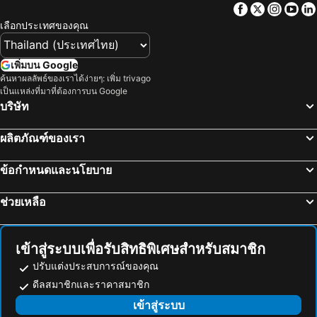
Facebook
Twitter
Insta
Yo
โรงแรม มาเก๊า
โรงแรม ไทเป
เลือกประเทศของคุณ
โรงแรม ทัสคานี
โรงแรม บาหลี
โรงแรม คาเมรอนไฮแลนด์
โรงแรม จอร์เจีย
เพิ่มบน Google
โรงแรม ลักเซมเบิร์ก
โรงแรม มัลดีฟส์
ค้นหาผลลัพธ์ของเราได้ง่ายๆ: เพิ่ม trivago
เป็นแหล่งที่มาที่ต้องการบน Google
โรงแรม สิงคโปร์
โรงแรม กาลิเซีย
บริษัท
โรงแรม ซาโมส
โรงแรม ภาคใต้
โรงแรม ลิกูเรีย
โรงแรม มาเช่
ผลิตภัณฑ์ของเรา
ข้อกำหนดและนโยบาย
ช่วยเหลือ
เข้าสู่ระบบเพื่อรับสิทธิพิเศษสำหรับสมาชิก
ปรับแต่งประสบการณ์ของคุณ
ดีลสมาชิกและราคาสมาชิก
เข้าสู่ระบบ