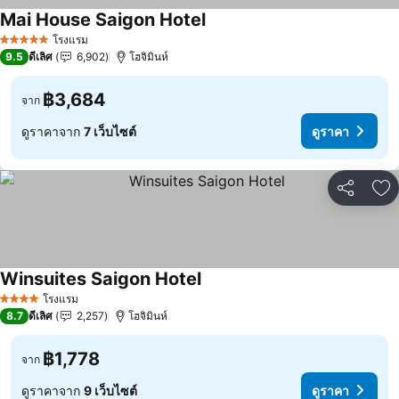
Mai House Saigon Hotel
ดูราคา
โรงแรม
5 ดาว
9.5
ดีเลิศ
6,902
โฮจิมินห์
฿3,684
จาก
ดูราคาจาก
7 เว็บไซต์
ดูราคา
แชร์
เพ
Winsuites Saigon Hotel
ดูราคา
โรงแรม
4 ดาว
8.7
ดีเลิศ
2,257
โฮจิมินห์
฿1,778
จาก
ดูราคาจาก
9 เว็บไซต์
ดูราคา