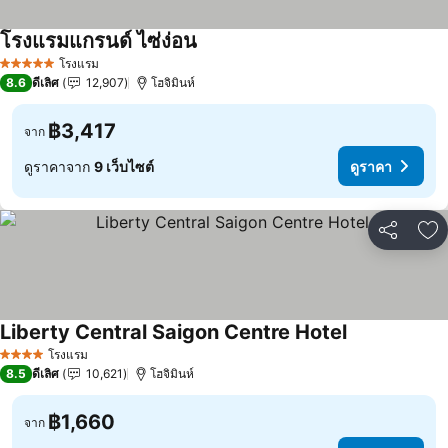
โรงแรมแกรนด์ ไซ่ง่อน
ดูราคา
โรงแรม
5 ดาว
8.6
ดีเลิศ
12,907
โฮจิมินห์
฿3,417
จาก
ดูราคาจาก
9 เว็บไซต์
ดูราคา
แชร์
เพ
Liberty Central Saigon Centre Hotel
ดูราคา
โรงแรม
4 ดาว
8.5
ดีเลิศ
10,621
โฮจิมินห์
฿1,660
จาก