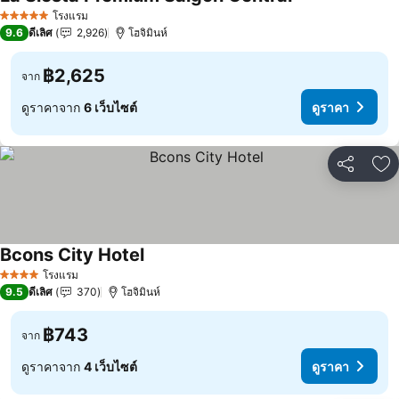
ดูราคา
โรงแรม
5 ดาว
9.6
ดีเลิศ
2,926
โฮจิมินห์
฿2,625
จาก
ดูราคาจาก
6 เว็บไซต์
ดูราคา
แชร์
เพ
Bcons City Hotel
ดูราคา
โรงแรม
4 ดาว
9.5
ดีเลิศ
370
โฮจิมินห์
฿743
จาก
ดูราคาจาก
4 เว็บไซต์
ดูราคา