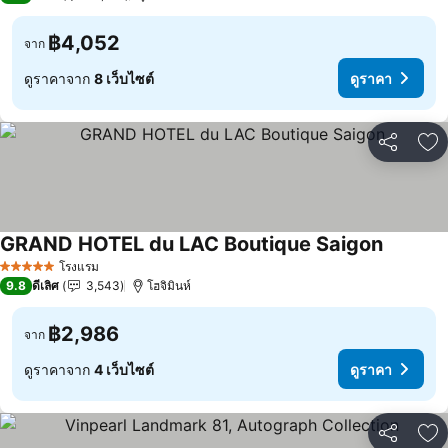
฿4,052
จาก
ดูราคาจาก
8 เว็บไซต์
ดูราคา
แชร์
เพ
GRAND HOTEL du LAC Boutique Saigon
ดูราคา
โรงแรม
5 ดาว
9.8
ดีเลิศ
3,543
โฮจิมินห์
฿2,986
จาก
ดูราคาจาก
4 เว็บไซต์
ดูราคา
แชร์
เพ