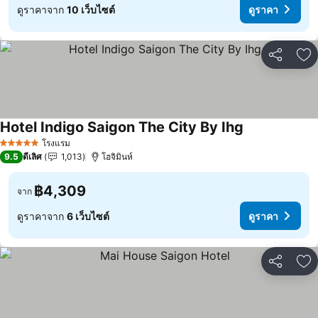
ดูราคาจาก
10 เว็บไซต์
ดูราคา
แชร์
เพ
Hotel Indigo Saigon The City By Ihg
ดูราคา
โรงแรม
5 ดาว
9.5
ดีเลิศ
1,013
โฮจิมินห์
฿4,309
จาก
ดูราคาจาก
6 เว็บไซต์
ดูราคา
แชร์
เพ