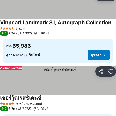
Vinpearl Landmark 81, Autograph Collection
ดู
โรงแรม
5 ดาว
9.4
ดีเลิศ
4,392
โฮจิมินห์
฿5,986
จาก
ดูราคาจาก
6 เว็บไซต์
ดูราคา
ตัวเลือกยอดนิยม
แชร์
เพ
เชอร์วู้ดเรสซิเดนซ์
ดูราคา
เซอร์วิสอพาร์ทเมนท์
5 ดาว
9.2
ดีเลิศ
7,278
โฮจิมินห์