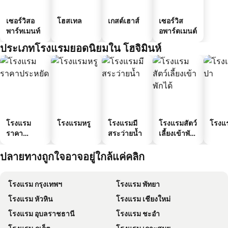
เซอร์วิสอ
โฮสเทล
เกสต์เฮาส์
เซอร์วิส
พาร์ทเมนท์
อพาร์ตเมนต์
ประเภทโรงแรมยอดนิยมใน โฮจิมินห์
โรงแรม
โรงแรมหรู
โรงแรมมี
โรงแรมสัตว์
โรงแ
ราคา
สระว่ายน้ำ
เลี้ยงเข้าพัก
ประหยัด
ได้
ปลายทางถูกใจอาจอยู่ใกล้แค่คลิก
โรงแรม กรุงเทพฯ
โรงแรม พัทยา
โรงแรม หัวหิน
โรงแรม เชียงใหม่
โรงแรม อุบลราชธานี
โรงแรม ชะอำ