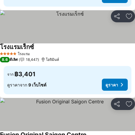
แชร์
เพ
โรงแรมเร็กซ์
ดูราคา
โรงแรม
5 ดาว
8.6
ดีเลิศ
18,447
โฮจิมินห์
฿3,401
จาก
ดูราคาจาก
9 เว็บไซต์
ดูราคา
แชร์
เพ
Fusion Original Saigon Centre