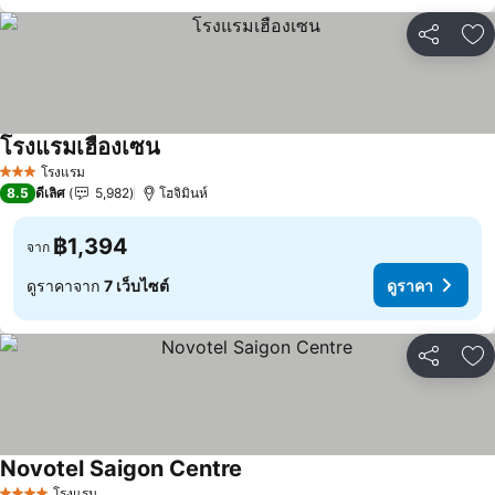
แชร์
เพ
โรงแรมเฮืองเซน
ดูราคา
โรงแรม
3 ดาว
8.5
ดีเลิศ
5,982
โฮจิมินห์
฿1,394
จาก
ดูราคาจาก
7 เว็บไซต์
ดูราคา
แชร์
เพ
Novotel Saigon Centre
ดูราคา
โรงแรม