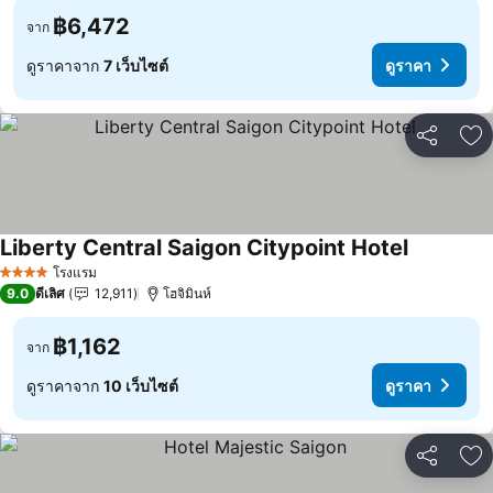
฿6,472
จาก
ดูราคาจาก
7 เว็บไซต์
ดูราคา
แชร์
เพ
Liberty Central Saigon Citypoint Hotel
ดูราคา
โรงแรม
4 ดาว
9.0
ดีเลิศ
12,911
โฮจิมินห์
฿1,162
จาก
ดูราคาจาก
10 เว็บไซต์
ดูราคา
แชร์
เพ