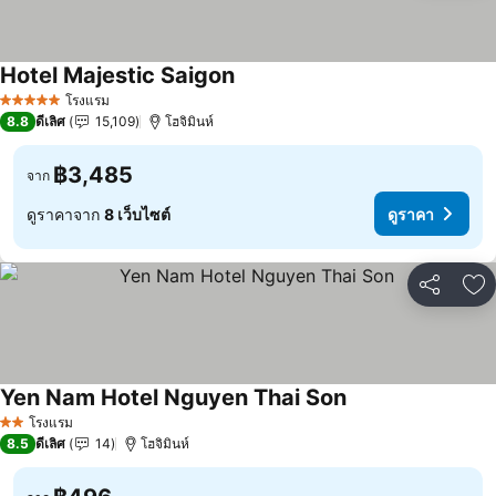
Hotel Majestic Saigon
ดูราคา
โรงแรม
5 ดาว
8.8
ดีเลิศ
15,109
โฮจิมินห์
฿3,485
จาก
ดูราคาจาก
8 เว็บไซต์
ดูราคา
แชร์
เพ
Yen Nam Hotel Nguyen Thai Son
ดูราคา
โรงแรม
2 ดาว
8.5
ดีเลิศ
14
โฮจิมินห์