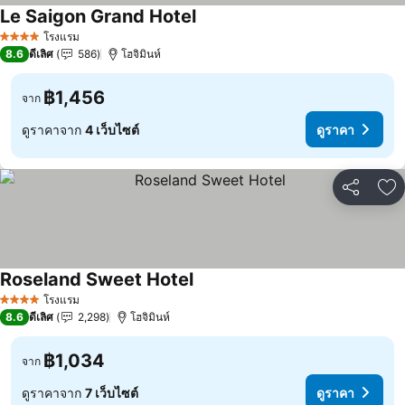
Le Saigon Grand Hotel
ดูราคา
โรงแรม
4 ดาว
8.6
ดีเลิศ
586
โฮจิมินห์
฿1,456
จาก
ดูราคาจาก
4 เว็บไซต์
ดูราคา
แชร์
เพ
Roseland Sweet Hotel
ดูราคา
โรงแรม
4 ดาว
8.6
ดีเลิศ
2,298
โฮจิมินห์
฿1,034
จาก
ดูราคาจาก
7 เว็บไซต์
ดูราคา