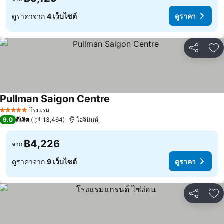
ดูราคาจาก
4 เว็บไซต์
ดูราคา
แชร์
เพ
Pullman Saigon Centre
ดูราคา
โรงแรม
5 ดาว
9.0
ดีเลิศ
13,464
โฮจิมินห์
฿4,226
จาก
ดูราคาจาก
9 เว็บไซต์
ดูราคา
แชร์
เพ