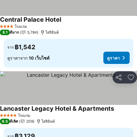
Central Palace Hotel
ดูราคา
โรงแรม
4 ดาว
8.1
ดีมาก
5,784
โฮจิมินห์
฿1,542
จาก
ดูราคาจาก
10 เว็บไซต์
ดูราคา
แชร์
เพ
Lancaster Legacy Hotel & Apartments
ดูราคา
โรงแรม
5 ดาว
8.5
ดีเลิศ
209
โฮจิมินห์
฿3,129
จาก