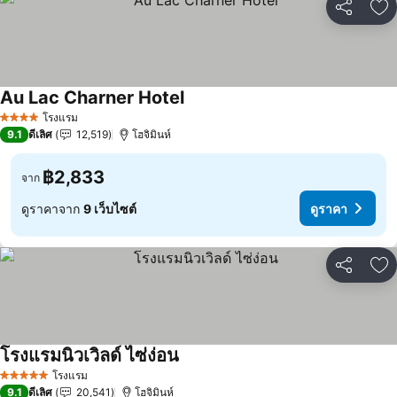
แชร์
เพ
Au Lac Charner Hotel
ดูราคา
โรงแรม
4 ดาว
9.1
ดีเลิศ
12,519
โฮจิมินห์
฿2,833
จาก
ดูราคาจาก
9 เว็บไซต์
ดูราคา
แชร์
เพ
โรงแรมนิวเวิลด์ ไซ่ง่อน
ดูราคา
โรงแรม
5 ดาว
9.1
ดีเลิศ
20,541
โฮจิมินห์