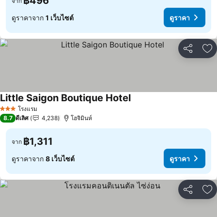
฿496
จาก
ดูราคาจาก
1 เว็บไซต์
ดูราคา
แชร์
เพ
Little Saigon Boutique Hotel
ดูราคา
โรงแรม
3 ดาว
8.7
ดีเลิศ
4,238
โฮจิมินห์
฿1,311
จาก
ดูราคาจาก
8 เว็บไซต์
ดูราคา
แชร์
เพ