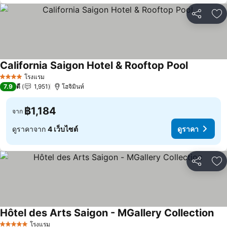
แชร์
เพ
California Saigon Hotel & Rooftop Pool
ดูราคา
โรงแรม
4 ดาว
7.9
ดี
1,951
โฮจิมินห์
฿1,184
จาก
ดูราคาจาก
4 เว็บไซต์
ดูราคา
แชร์
เพ
Hôtel des Arts Saigon - MGallery Collection
ดูร
โรงแรม