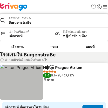
รายการโป
เข้าสู่ร
เมนู
จุดหมายปลายทาง
Burgenstraße
เช็คอิน/เช็คเอาท์
ผู้เข้าพักและห้องพัก
เลือกวันที่
2 ผู้เข้าพัก, 1 ห้อง
เรียงตาม
กรอง
แผนที่
โรงแรมใน Burgenstraße
ค่าคอมมิชชั่นมีผลต่ออันดับอย่างไร
Hilton Prague Atrium
แชร์
เพิ่มในรายการโปรด
5 ดาว
8.6
ดีเลิศ
27,727
ปราก
เลือกวันที่เพื่อดูราคาในวันนั้นๆ