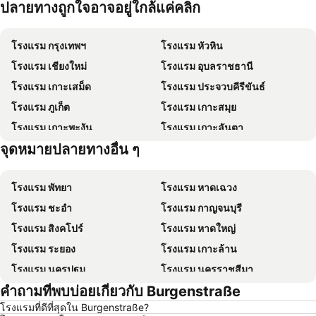
ปลายทางถูกใจอาจอยู่ใกล้แค่คลิก
โรงแรม กรุงเทพฯ
โรงแรม หัวหิน
โรงแรม เชียงใหม่
โรงแรม อุบลราชธานี
โรงแรม เกาะเสม็ด
โรงแรม ประจวบคีรีขันธ์
โรงแรม ภูเก็ต
โรงแรม เกาะสมุย
โรงแรม เกาะพะงัน
โรงแรม เกาะลันตา
จุดหมายปลายทางอื่น ๆ
โรงแรม เกาะหลีเป๊ะ
โรงแรม ฮ่องกง
โรงแรม พัทยา
โรงแรม หาดเฉวง
โรงแรม ชะอำ
โรงแรม กาญจนบุรี
โรงแรม สิงคโปร์
โรงแรม หาดใหญ่
โรงแรม ระยอง
โรงแรม เกาะล้าน
โรงแรม นครปฐม
โรงแรม นครราชสีมา
คำถามที่พบบ่อยเกี่ยวกับ Burgenstraße
โรงแรม ซินยี่
โรงแรม เขาหลัก
โรงแรมที่ดีที่สุดใน Burgenstraße?
โรงแรม โตเกียว
โรงแรม อุดรธานี