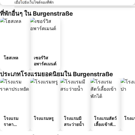
เมื่อไปยังเว็บไซต์จองที่พัก
ที่พักอื่นๆ ใน Burgenstraße
โฮสเทล
เซอร์วิส
อพาร์ตเมนต์
ประเภทโรงแรมยอดนิยมใน Burgenstraße
โรงแรม
โรงแรมหรู
โรงแรมมี
โรงแรมสัตว์
โรงแ
ราคา
สระว่ายน้ำ
เลี้ยงเข้าพัก
ประหยัด
ได้