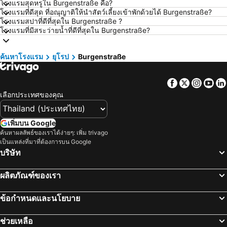
โรงแรมสุดหรูใน Burgenstraße คือ?
โรงแรม ศรีราชา
โรงแรม กระบี่
โรงแรมที่ดีสุด ที่อณุญาติให้นำสัตว์เลี้ยงเข้าพักด้วยได้ Burgenstraße?
โรงแรมสปาที่ดีที่สุดใน Burgenstraße ?
โรงแรม นครนายก
โรงแรม นครพนม
โรงแรมที่มีสระว่ายน้ำที่ดีที่สุดใน Burgenstraße?
โรงแรม เกาะฟุก๊ว
โรงแรม Schaffhausen
โรงแรม ไทเป
โรงแรม เกาะเต่า
ค้นหาโรงแรม
ยุโรป
Burgenstraße
โรงแรม มัลดีฟส์
โรงแรม ภาคตะวันออกเฉียงเหนือ
Facebook
Twitter
Insta
Yo
โรงแรม มาเก๊า
โรงแรม บาหลี
เลือกประเทศของคุณ
โรงแรม เกาะลังกาวี
โรงแรม ปีนัง
โรงแรม บาห์เรน
โรงแรม จอร์เจีย
เพิ่มบน Google
โรงแรม ลาว
โรงแรม ประเทศไทย
ค้นหาผลลัพธ์ของเราได้ง่ายๆ: เพิ่ม trivago
เป็นแหล่งที่มาที่ต้องการบน Google
โรงแรม ไซปรัส
โรงแรม ซาโมส
บริษัท
โรงแรม เกาะช้าง
โรงแรม เขตเมืองหลวงบรัสเซลส์
ผลิตภัณฑ์ของเรา
ข้อกำหนดและนโยบาย
ช่วยเหลือ