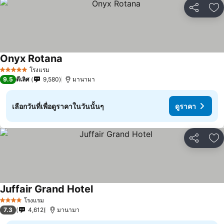
แชร์
เพ
Onyx Rotana
โรงแรม
5 ดาว
9.5
ดีเลิศ
9,580
มานามา
เลือกวันที่เพื่อดูราคาในวันนั้นๆ
ดูราคา
แชร์
เพ
Juffair Grand Hotel
โรงแรม
4 ดาว
7.3
4,612
มานามา