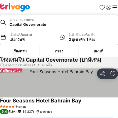
รายการโป
เข้าสู่ร
เมนู
จุดหมายปลายทาง
Capital Governorate
เช็คอิน/เช็คเอาท์
ผู้เข้าพักและห้องพัก
เลือกวันที่
2 ผู้เข้าพัก, 1 ห้อง
เรียงตาม
กรอง
แผนที่
โรงแรมใน Capital Governorate (บาห์เรน)
ค่าคอมมิชชั่นมีผลต่ออันดับอย่างไร
ตัวเลือกยอดนิยม
แชร์
เพ
Four Seasons Hotel Bahrain Bay
โรงแรม
5 ดาว
9.4
ดีเลิศ
14,837
มานามา