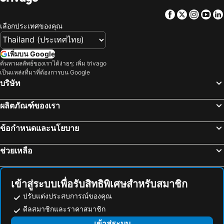
โรงแรม มาเก๊า
โรงแรม ไทเป
Facebook
Twitter
Insta
Yo
โรงแรม ทัสคานี
โรงแรม บาหลี
เลือกประเทศของคุณ
โรงแรม คาเมรอนไฮแลนด์
โรงแรม จอร์เจีย
โรงแรม ลักเซมเบิร์ก
โรงแรม มัลดีฟส์
เพิ่มบน Google
ค้นหาผลลัพธ์ของเราได้ง่ายๆ: เพิ่ม trivago
โรงแรม กาลิเซีย
โรงแรม ซาโมส
เป็นแหล่งที่มาที่ต้องการบน Google
โรงแรม ภาคใต้
โรงแรม ลิกูเรีย
บริษัท
โรงแรม มาเช่
ผลิตภัณฑ์ของเรา
ข้อกำหนดและนโยบาย
ช่วยเหลือ
เข้าสู่ระบบเพื่อรับสิทธิพิเศษสำหรับสมาชิก
ปรับแต่งประสบการณ์ของคุณ
ดีลสมาชิกและราคาสมาชิก
เข้าสู่ระบบ