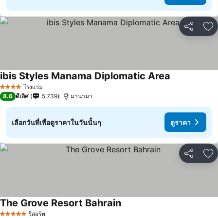
แชร์
เพ
ibis Styles Manama Diplomatic Area
โรงแรม
4 ดาว
8.6
ดีเลิศ
5,739
มานามา
เลือกวันที่เพื่อดูราคาในวันนั้นๆ
ดูราคา
แชร์
เพ
The Grove Resort Bahrain
รีสอร์ท
5 ดาว