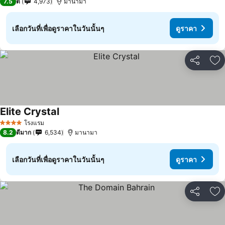
7.5
ดี
4,973
มานามา
เลือกวันที่เพื่อดูราคาในวันนั้นๆ
ดูราคา
แชร์
เพ
Elite Crystal
โรงแรม
4 ดาว
8.2
ดีมาก
6,534
มานามา
เลือกวันที่เพื่อดูราคาในวันนั้นๆ
ดูราคา
แชร์
เพ