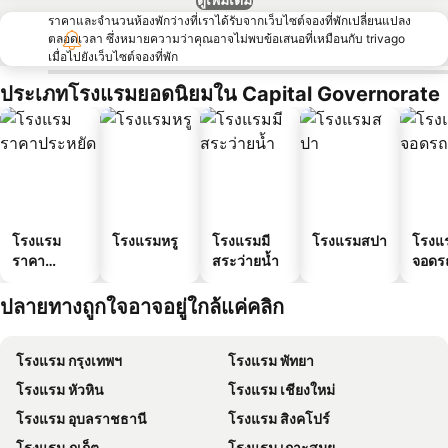
ราคาและจำนวนห้องพักว่างที่เราได้รับจากเว็บไซต์จองที่พักเปลี่ยนแปลง
ตลอดเวลา ซึ่งหมายความว่าคุณอาจไม่พบข้อเสนอที่เหมือนกับ trivago
เมื่อไปยังเว็บไซต์จองที่พัก
ประเภทโรงแรมยอดนิยมใน Capital Governorate
โรงแรม
โรงแรมหรู
โรงแรมมี
โรงแรมสปา
โรงแร
ราคา
สระว่ายน้ำ
จอดร
ประหยัด
ปลายทางถูกใจอาจอยู่ใกล้แค่คลิก
โรงแรม กรุงเทพฯ
โรงแรม พัทยา
โรงแรม หัวหิน
โรงแรม เชียงใหม่
โรงแรม อุบลราชธานี
โรงแรม สิงคโปร์
โรงแรม ภูเก็ต
โรงแรม เกาะสมุย