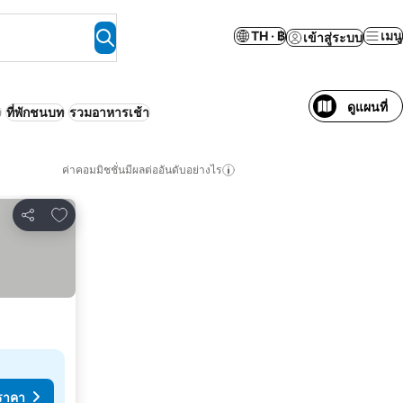
TH · ฿
เมนู
เข้าสู่ระบบ
ดูแผนที่
ง
ที่พักชนบท
รวมอาหารเช้า
ค่าคอมมิชชั่นมีผลต่ออันดับอย่างไร
เพิ่มในรายการโปรด
แชร์
ราคา