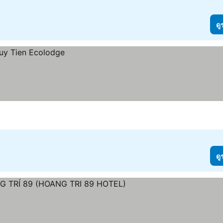
ดู
ดู