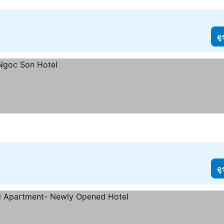
ดู
ดู