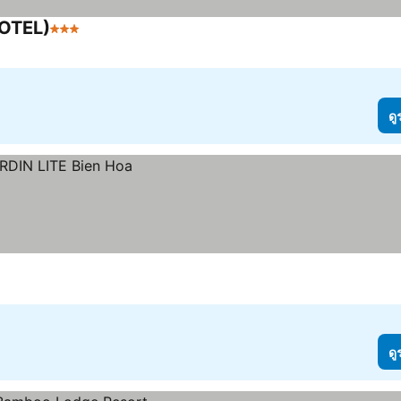
OTEL)
3 ดาว
ดู
ดู