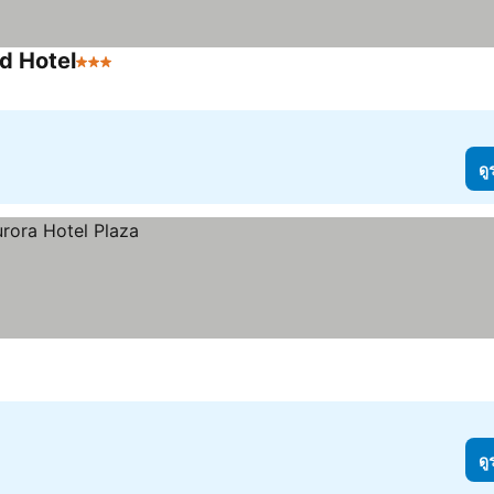
d Hotel
3 ดาว
ดู
ดู