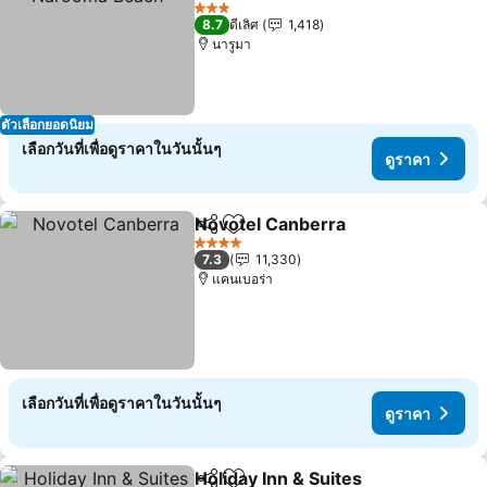
ดูราคา
3 ดาว
8.7
ดีเลิศ
1,418
นารูมา
ตัวเลือกยอดนิยม
เลือกวันที่เพื่อดูราคาในวันนั้นๆ
ดูราคา
Novotel Canberra
แชร์
เพิ่มในรายการโปรด
ดูราคา
4 ดาว
7.3
11,330
แคนเบอร่า
เลือกวันที่เพื่อดูราคาในวันนั้นๆ
ดูราคา
Holiday Inn & Suites