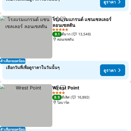
ดูราคา
โรงแรมแกรนด์ แชนเซลเลอร์
แชร์
เพิ่มในรายการโปรด
ลอนเซสตัน
ดูราคา
5 ดาว
8.1
ดีมาก
13,546
ลอนเซสตัน
ตัวเลือกยอดนิยม
เลือกวันที่เพื่อดูราคาในวันนั้นๆ
ดูราคา
Wrest Point
แชร์
เพิ่มในรายการโปรด
ดูราคา
4 ดาว
8.5
ดีเลิศ
16,892
โฮบาร์ต
ตัวเลือกยอดนิยม