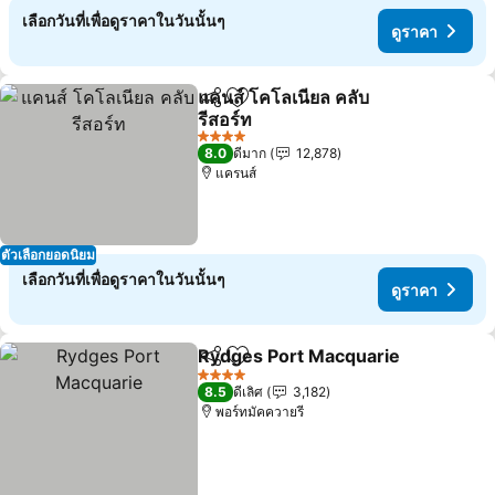
เลือกวันที่เพื่อดูราคาในวันนั้นๆ
ดูราคา
แคนส์ โคโลเนียล คลับ
แชร์
เพิ่มในรายการโปรด
รีสอร์ท
ดูราคา
4 ดาว
8.0
ดีมาก
12,878
แครนส์
ตัวเลือกยอดนิยม
เลือกวันที่เพื่อดูราคาในวันนั้นๆ
ดูราคา
Rydges Port Macquarie
แชร์
เพิ่มในรายการโปรด
ดู
4 ดาว
8.5
ดีเลิศ
3,182
พอร์ทมัคควายรี