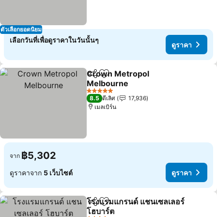
ตัวเลือกยอดนิยม
เลือกวันที่เพื่อดูราคาในวันนั้นๆ
ดูราคา
Crown Metropol
แชร์
เพิ่มในรายการโปรด
Melbourne
ดูราคา
5 ดาว
8.5
ดีเลิศ
17,936
เมลเบิร์น
฿5,302
จาก
ดูราคาจาก
5 เว็บไซต์
ดูราคา
โรงแรมแกรนด์ แชนเซลเลอร์
แชร์
เพิ่มในรายการโปรด
โฮบาร์ต