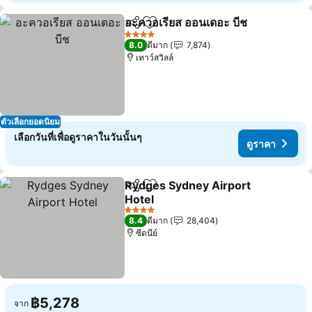
อะควอเรียส ออนเดอะ บีช
แชร์
เพิ่มในรายการโปรด
ดูร
4 ดาว
8.0
ดีมาก
7,874
เทาว์สวิลล์
ตัวเลือกยอดนิยม
เลือกวันที่เพื่อดูราคาในวันนั้นๆ
ดูราคา
Rydges Sydney Airport
แชร์
เพิ่มในรายการโปรด
Hotel
ดูราคา
4 ดาว
8.4
ดีมาก
28,404
ซีดนีย์
฿5,278
จาก