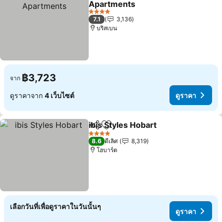
Apartments
ดูราคา
4 ดาว
7.1
3,136
บริสเบน
฿3,723
จาก
ดูราคาจาก
4 เว็บไซต์
ดูราคา
ibis Styles Hobart
แชร์
เพิ่มในรายการโปรด
ดูราคา
4 ดาว
8.6
ดีเลิศ
8,319
โฮบาร์ต
เลือกวันที่เพื่อดูราคาในวันนั้นๆ
ดูราคา