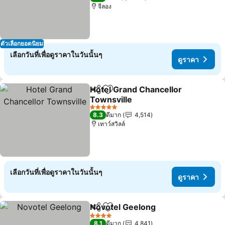
จีลอง
ตัวเลือกยอดนิยม
เลือกวันที่เพื่อดูราคาในวันนั้นๆ
ดูราคา
Hotel Grand Chancellor
แชร์
เพิ่มในรายการโปรด
Townsville
ดูราคา
5 ดาว
8.3
ดีมาก
4,514
เทาว์สวิลล์
เลือกวันที่เพื่อดูราคาในวันนั้นๆ
ดูราคา
Novotel Geelong
แชร์
เพิ่มในรายการโปรด
ดูราคา
4 ดาว
8.1
ดีมาก
4,841