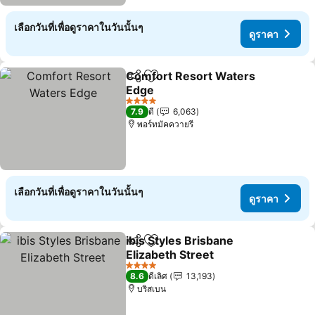
เลือกวันที่เพื่อดูราคาในวันนั้นๆ
ดูราคา
Comfort Resort Waters
แชร์
เพิ่มในรายการโปรด
Edge
ดูราคา
4 ดาว
7.9
ดี
6,063
พอร์ทมัคควายรี
เลือกวันที่เพื่อดูราคาในวันนั้นๆ
ดูราคา
ibis Styles Brisbane
แชร์
เพิ่มในรายการโปรด
Elizabeth Street
ดูราคา
4 ดาว
8.6
ดีเลิศ
13,193
บริสเบน