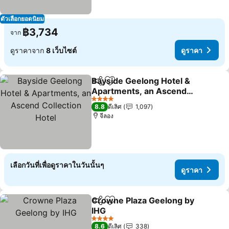
ตัวเลือกยอดนิยม
฿3,734
จาก
ดูราคาจาก
8 เว็บไซต์
ดูราคา
Bayside Geelong Hotel &
แชร์
เพิ่มในรายการโปรด
Apartments, an Ascend
Collection Hotel
ดูราคา
4 ดาว
8.8
ดีเลิศ
1,097
จีลอง
เลือกวันที่เพื่อดูราคาในวันนั้นๆ
ดูราคา
Crowne Plaza Geelong by
แชร์
เพิ่มในรายการโปรด
IHG
ดูราคา
4 ดาว
8.6
ดีเลิศ
338