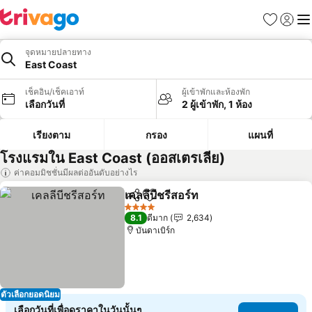
รายการโป
เข้าสู่ร
เมนู
จุดหมายปลายทาง
East Coast
เช็คอิน/เช็คเอาท์
ผู้เข้าพักและห้องพัก
เลือกวันที่
2 ผู้เข้าพัก, 1 ห้อง
เรียงตาม
กรอง
แผนที่
โรงแรมใน East Coast (ออสเตรเลีย)
ค่าคอมมิชชั่นมีผลต่ออันดับอย่างไร
เคลลีบีชรีสอร์ท
แชร์
เพิ่มในรายการโปรด
ดูราคา
4 ดาว
8.1
ดีมาก
2,634
บันดาเบิร์ก
ตัวเลือกยอดนิยม
เลือกวันที่เพื่อดูราคาในวันนั้นๆ