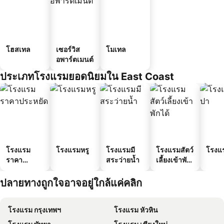
โฮสเทล
เซอร์วิส
โมเทล
อพาร์ตเมนต์
ประเภทโรงแรมยอดนิยมใน East Coast
โรงแรม
โรงแรมหรู
โรงแรมมี
โรงแรมสัตว์
โรงแ
ราคา
สระว่ายน้ำ
เลี้ยงเข้าพัก
ประหยัด
ได้
ปลายทางถูกใจอาจอยู่ใกล้แค่คลิก
โรงแรม กรุงเทพฯ
โรงแรม หัวหิน