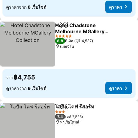
ดูราคาจาก
8 เว็บไซต์
ดูราคา
Hotel Chadstone
แชร์
เพิ่มในรายการโปรด
Melbourne MGallery
Collection
ดูราคา
5 ดาว
8.8
ดีเลิศ
4,537
เมลเบิร์น
฿4,755
จาก
ดูราคาจาก
9 เว็บไซต์
ดูราคา
โอปัล โคฟ รีสอร์ท
แชร์
เพิ่มในรายการโปรด
ดูราคา
3 ดาว
7.4
7,526
ท่าเรือโคฟส์