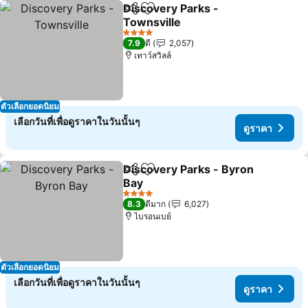
Discovery Parks -
แชร์
เพิ่มในรายการโปรด
Townsville
ดูราคา
4 ดาว
7.9
ดี
2,057
เทาว์สวิลล์
ตัวเลือกยอดนิยม
เลือกวันที่เพื่อดูราคาในวันนั้นๆ
ดูราคา
Discovery Parks - Byron
แชร์
เพิ่มในรายการโปรด
Bay
ดูราคา
4 ดาว
8.3
ดีมาก
6,027
ไบรอนเบย์
ตัวเลือกยอดนิยม
เลือกวันที่เพื่อดูราคาในวันนั้นๆ
ดูราคา