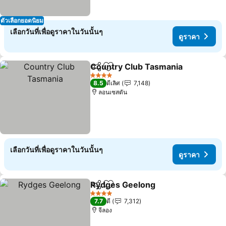
ตัวเลือกยอดนิยม
เลือกวันที่เพื่อดูราคาในวันนั้นๆ
ดูราคา
Country Club Tasmania
แชร์
เพิ่มในรายการโปรด
ดู
4 ดาว
8.5
ดีเลิศ
7,148
ลอนเซสตัน
เลือกวันที่เพื่อดูราคาในวันนั้นๆ
ดูราคา
Rydges Geelong
แชร์
เพิ่มในรายการโปรด
ดูราคา
4 ดาว
7.7
ดี
7,312
จีลอง