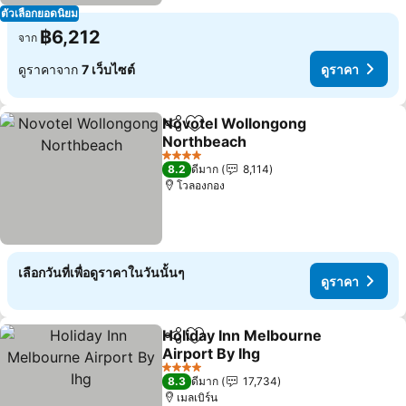
ตัวเลือกยอดนิยม
฿6,212
จาก
ดูราคาจาก
7 เว็บไซต์
ดูราคา
Novotel Wollongong
แชร์
เพิ่มในรายการโปรด
Northbeach
ดูราคา
4 ดาว
8.2
ดีมาก
8,114
โวลองกอง
เลือกวันที่เพื่อดูราคาในวันนั้นๆ
ดูราคา
Holiday Inn Melbourne
แชร์
เพิ่มในรายการโปรด
Airport By Ihg
ดูราคา
4 ดาว
8.3
ดีมาก
17,734
เมลเบิร์น