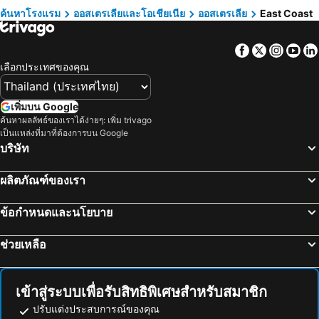
โรงแรม ฮ่องกง
โรงแรม ไทเป
ค้นหาโรงแรม
ออสเตรเลียและโอเชียเนีย
ออสเตรเลีย
East Coast
โรงแรม เกาะเต่า
โรงแรม มัลดีฟส์
Facebook
Twitter
Insta
Yo
โรงแรม ภาคตะวันออกเฉียงเหนือ
โรงแรม มาเก๊า
เลือกประเทศของคุณ
โรงแรม บาหลี
โรงแรม เกาะลังกาวี
โรงแรม ปีนัง
โรงแรม บาห์เรน
เพิ่มบน Google
โรงแรม จอร์เจีย
โรงแรม ลาว
ค้นหาผลลัพธ์ของเราได้ง่ายๆ: เพิ่ม trivago
เป็นแหล่งที่มาที่ต้องการบน Google
โรงแรม ประเทศไทย
โรงแรม ไซปรัส
บริษัท
โรงแรม ซาโมส
โรงแรม เกาะช้าง
โรงแรม เขตเมืองหลวงบรัสเซลส์
ผลิตภัณฑ์ของเรา
ข้อกำหนดและนโยบาย
ช่วยเหลือ
เข้าสู่ระบบเพื่อรับสิทธิพิเศษสำหรับสมาชิก
ปรับแต่งประสบการณ์ของคุณ