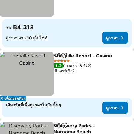
฿4,318
จาก
ดูราคาจาก
10 เว็บไซต์
ดูราคา
The Ville Resort - Casino
แชร์
เพิ่มในรายการโปรด
ด
5 ดาว
8.3
ดีมาก
6,450
เทาว์สวิลล์
ตัวเลือกยอดนิยม
เลือกวันที่เพื่อดูราคาในวันนั้นๆ
ดูราคา
Discovery Parks -
แชร์
เพิ่มในรายการโปรด
Narooma Beach