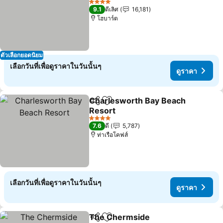
ดูราคา
4 ดาว
9.1
ดีเลิศ
16,181
โฮบาร์ต
ตัวเลือกยอดนิยม
เลือกวันที่เพื่อดูราคาในวันนั้นๆ
ดูราคา
Charlesworth Bay Beach
แชร์
เพิ่มในรายการโปรด
Resort
ดูราคา
4 ดาว
7.6
ดี
5,787
ท่าเรือโคฟส์
เลือกวันที่เพื่อดูราคาในวันนั้นๆ
ดูราคา
The Chermside
แชร์
เพิ่มในรายการโปรด