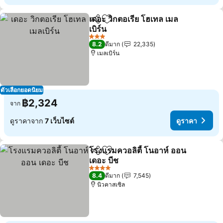
เดอะ วิกตอเรีย โฮเทล เมล
แชร์
เพิ่มในรายการโปรด
เบิร์น
ดูราคา
3 ดาว
8.2
ดีมาก
22,335
เมลเบิร์น
ตัวเลือกยอดนิยม
฿2,324
จาก
ดูราคาจาก
7 เว็บไซต์
ดูราคา
โรงแรมควอลิตี้ โนอาห์ ออน
แชร์
เพิ่มในรายการโปรด
เดอะ บีช
ดูราคา
4 ดาว
8.4
ดีมาก
7,545
นิวคาสเซิล