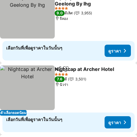
แชร์
เพิ่มในรายการโปรด
Geelong By Ihg
ดูราคา
4 ดาว
9.0
ดีเลิศ
3,955
จีลอง
เลือกวันที่เพื่อดูราคาในวันนั้นๆ
ดูราคา
Nightcap at Archer Hotel
แชร์
เพิ่มในรายการโปรด
ด
4 ดาว
7.6
ดี
3,501
นิวร่า
ตัวเลือกยอดนิยม
เลือกวันที่เพื่อดูราคาในวันนั้นๆ
ดูราคา