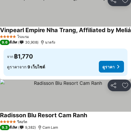
แชร์
เพ
Vinpearl Empire Nha Trang, Affiliated by Meliá
โรงแรม
5 ดาว
9.6
ดีเลิศ
30,908
นาตรัง
฿1,770
จาก
ดูราคาจาก
9 เว็บไซต์
ดูราคา
แชร์
เพ
Radisson Blu Resort Cam Ranh
รีสอร์ท
5 ดาว
9.3
ดีเลิศ
9,382
Cam Lam