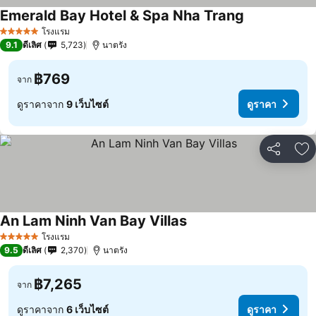
Emerald Bay Hotel & Spa Nha Trang
โรงแรม
5 ดาว
9.1
ดีเลิศ
5,723
นาตรัง
฿769
จาก
ดูราคาจาก
9 เว็บไซต์
ดูราคา
แชร์
เพ
An Lam Ninh Van Bay Villas
โรงแรม
5 ดาว
9.5
ดีเลิศ
2,370
นาตรัง
฿7,265
จาก
ดูราคาจาก
6 เว็บไซต์
ดูราคา