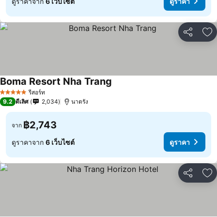
ดูราคาจาก
6 เว็บไซต์
ดูราคา
แชร์
เพ
Boma Resort Nha Trang
รีสอร์ท
5 ดาว
9.2
ดีเลิศ
2,034
นาตรัง
฿2,743
จาก
ดูราคาจาก
6 เว็บไซต์
ดูราคา
แชร์
เพ