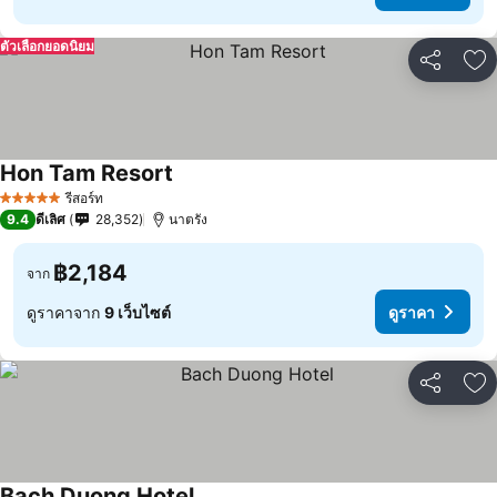
ตัวเลือกยอดนิยม
แชร์
เพ
Hon Tam Resort
รีสอร์ท
5 ดาว
9.4
ดีเลิศ
28,352
นาตรัง
฿2,184
จาก
ดูราคาจาก
9 เว็บไซต์
ดูราคา
แชร์
เพ
Bach Duong Hotel