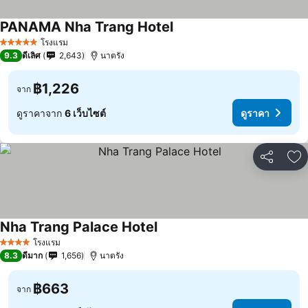
PANAMA Nha Trang Hotel
โรงแรม
5 ดาว
9.3
ดีเลิศ
2,643
นาตรัง
฿1,226
จาก
ดูราคาจาก
6 เว็บไซต์
ดูราคา
แชร์
เพ
Nha Trang Palace Hotel
โรงแรม
4 ดาว
8.3
ดีมาก
1,656
นาตรัง
฿663
จาก