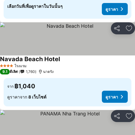
เลือกวันที่เพื่อดูราคาในวันนั้นๆ
ดูราคา
แชร์
เพ
Navada Beach Hotel
โรงแรม
4 ดาว
9.1
ดีเลิศ
1,760
นาตรัง
฿1,040
จาก
ดูราคาจาก
8 เว็บไซต์
ดูราคา
แชร์
เพ