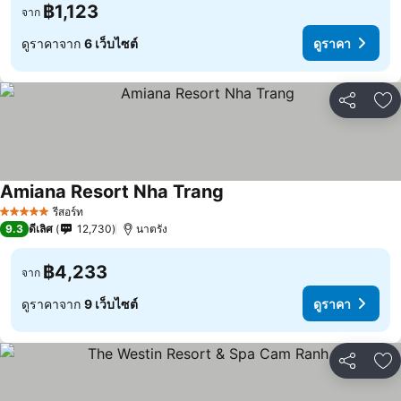
฿1,123
จาก
ดูราคาจาก
6 เว็บไซต์
ดูราคา
แชร์
เพ
Amiana Resort Nha Trang
รีสอร์ท
5 ดาว
9.3
ดีเลิศ
12,730
นาตรัง
฿4,233
จาก
ดูราคาจาก
9 เว็บไซต์
ดูราคา
แชร์
เพ