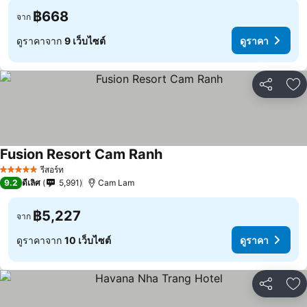
฿668
จาก
ดูราคาจาก
9 เว็บไซต์
ดูราคา
แชร์
เพ
Fusion Resort Cam Ranh
รีสอร์ท
5 ดาว
9.2
ดีเลิศ
5,991
Cam Lam
฿5,227
จาก
ดูราคาจาก
10 เว็บไซต์
ดูราคา
แชร์
เพ