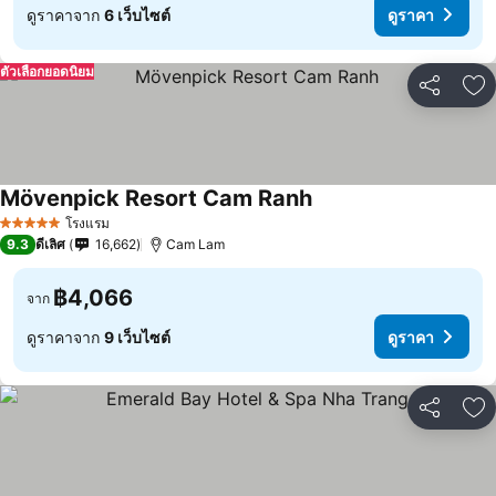
ดูราคาจาก
6 เว็บไซต์
ดูราคา
ตัวเลือกยอดนิยม
แชร์
เพ
Mövenpick Resort Cam Ranh
โรงแรม
5 ดาว
9.3
ดีเลิศ
16,662
Cam Lam
฿4,066
จาก
ดูราคาจาก
9 เว็บไซต์
ดูราคา
แชร์
เพ