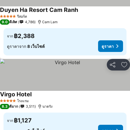
Duyen Ha Resort Cam Ranh
รีสอร์ท
5 ดาว
9.0
ดีเลิศ
4,786
Cam Lam
฿2,388
จาก
ดูราคาจาก
8 เว็บไซต์
ดูราคา
แชร์
เพ
Virgo Hotel
โรงแรม
5 ดาว
8.3
ดีมาก
3,511
นาตรัง
฿1,127
จาก