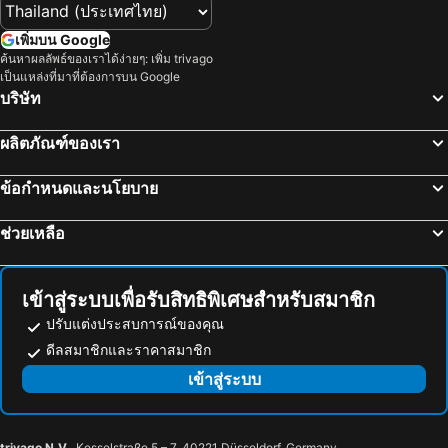
โรงแรม บาห์เรน
โรงแรม จอร์เจีย
โรงแรม ลาว
โรงแรม ประเทศไทย
เพิ่มบน Google
ค้นหาผลลัพธ์ของเราได้ง่ายๆ: เพิ่ม trivago
โรงแรม ไซปรัส
โรงแรม ซาโมส
เป็นแหล่งที่มาที่ต้องการบน Google
โรงแรม เกาะช้าง
โรงแรม เขตเมืองหลวงบรัสเซลส์
บริษัท
ผลิตภัณฑ์ของเรา
ข้อกำหนดและนโยบาย
ช่วยเหลือ
เข้าสู่ระบบเพื่อรับสิทธิพิเศษสำหรับสมาชิก
ปรับแต่งประสบการณ์ของคุณ
ดีลสมาชิกและราคาสมาชิก
เข้าสู่ระบบ
trivago N.V.
, Kesselstraße 5 – 7, 40221 Düsseldorf, Germany