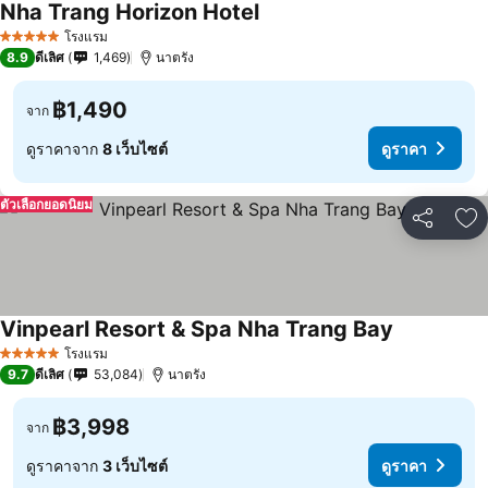
Nha Trang Horizon Hotel
โรงแรม
5 ดาว
8.9
ดีเลิศ
1,469
นาตรัง
฿1,490
จาก
ดูราคาจาก
8 เว็บไซต์
ดูราคา
ตัวเลือกยอดนิยม
แชร์
เพ
Vinpearl Resort & Spa Nha Trang Bay
โรงแรม
5 ดาว
9.7
ดีเลิศ
53,084
นาตรัง
฿3,998
จาก
ดูราคาจาก
3 เว็บไซต์
ดูราคา