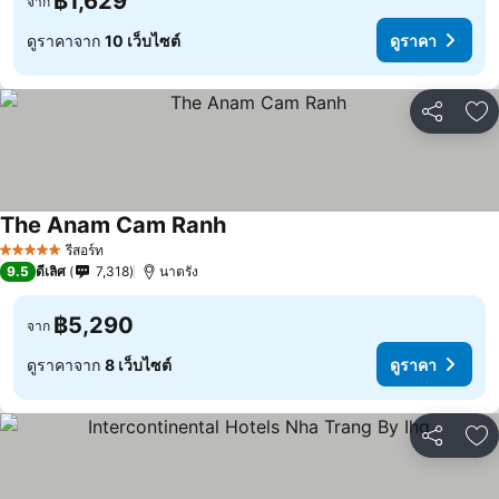
฿1,629
จาก
ดูราคาจาก
10 เว็บไซต์
ดูราคา
แชร์
เพ
The Anam Cam Ranh
รีสอร์ท
5 ดาว
9.5
ดีเลิศ
7,318
นาตรัง
฿5,290
จาก
ดูราคาจาก
8 เว็บไซต์
ดูราคา
แชร์
เพ