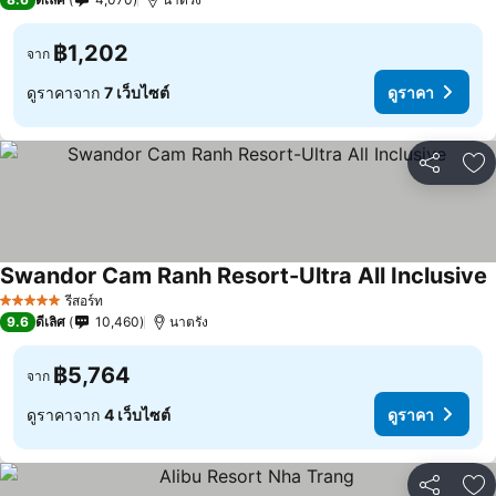
฿1,202
จาก
ดูราคาจาก
7 เว็บไซต์
ดูราคา
แชร์
เพ
Swandor Cam Ranh Resort-Ultra All Inclusive
รีสอร์ท
5 ดาว
9.6
ดีเลิศ
10,460
นาตรัง
฿5,764
จาก
ดูราคาจาก
4 เว็บไซต์
ดูราคา
แชร์