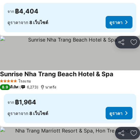
฿4,404
จาก
ดูราคาจาก
8 เว็บไซต์
ดูราคา
แชร์
เพ
Sunrise Nha Trang Beach Hotel & Spa
โรงแรม
5 ดาว
8.9
ดีเลิศ
6,273
นาตรัง
฿1,964
จาก
ดูราคาจาก
8 เว็บไซต์
ดูราคา
แชร์
เพ