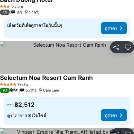
โรงแรม
3 ดาว
7.2
87
นาตรัง
เลือกวันที่เพื่อดูราคาในวันนั้นๆ
ดูราคา
แชร์
เพ
Selectum Noa Resort Cam Ranh
รีสอร์ท
5 ดาว
9.1
ดีเลิศ
5,701
Cam Lam
฿2,512
จาก
ดูราคาจาก
8 เว็บไซต์
ดูราคา