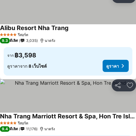
เพ
Alibu Resort Nha Trang
รีสอร์ท
5 ดาว
9.3
ดีเลิศ
3,035
นาตรัง
฿3,598
จาก
ดูราคาจาก
8 เว็บไซต์
ดูราคา
แชร์
เพ
Nha Trang Marriott Resort & Spa, Hon Tre Island
รีสอร์ท
5 ดาว
9.4
ดีเลิศ
11,176
นาตรัง