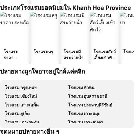
ประเภทโรงแรมยอดนิยมใน Khanh Hoa Province
โรงแรม
โรงแรมหรู
โรงแรมมี
โรงแรมสัตว์
โรงแ
ราคา
สระว่ายน้ำ
เลี้ยงเข้าพัก
ประหยัด
ได้
ปลายทางถูกใจอาจอยู่ใกล้แค่คลิก
โรงแรม กรุงเทพฯ
โรงแรม หัวหิน
โรงแรม เชียงใหม่
โรงแรม อุบลราชธานี
โรงแรม เกาะเสม็ด
โรงแรม ประจวบคีรีขันธ์
โรงแรม ภูเก็ต
โรงแรม เกาะสมุย
โรงแรม เกาะพะงัน
โรงแรม เกาะลันตา
จุดหมายปลายทางอื่น ๆ
โรงแรม เกาะฟุก๊ว
โรงแรม ฮ่องกง