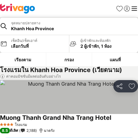
รายการโป
เข้าสู่ร
เมนู
จุดหมายปลายทาง
Khanh Hoa Province
เช็คอิน/เช็คเอาท์
ผู้เข้าพักและห้องพัก
เลือกวันที่
2 ผู้เข้าพัก, 1 ห้อง
เรียงตาม
กรอง
แผนที่
โรงแรมใน Khanh Hoa Province (เวียดนาม)
ค่าคอมมิชชั่นมีผลต่ออันดับอย่างไร
แชร์
เพ
Muong Thanh Grand Nha Trang Hotel
โรงแรม
4 ดาว
8.5
ดีเลิศ
2,188
นาตรัง