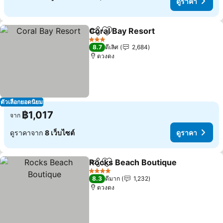
ดูราคา
Coral Bay Resort
แชร์
เพิ่มในรายการโปรด
3 ดาว
8.7
ดีเลิศ
2,684
ดวงดง
ตัวเลือกยอดนิยม
฿1,017
จาก
ดูราคาจาก
8 เว็บไซต์
ดูราคา
Rocks Beach Boutique
แชร์
เพิ่มในรายการโปรด
4 ดาว
8.3
ดีมาก
1,232
ดวงดง