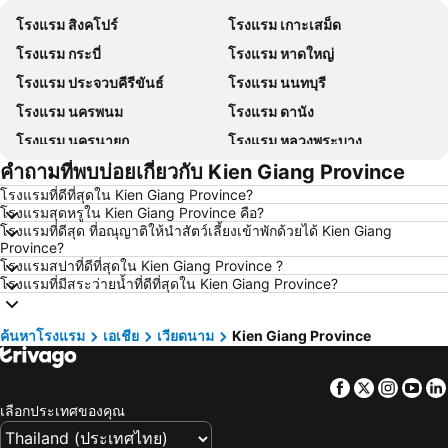
โรงแรม สิงคโปร์
โรงแรม เกาะเสม็ด
โรงแรม กระบี่
โรงแรม หาดใหญ่
โรงแรม ประจวบคีรีขันธ์
โรงแรม นนทบุรี
โรงแรม นครพนม
โรงแรม ดานัง
โรงแรม นครนายก
โรงแรม หลวงพระบาง
คำถามที่พบบ่อยเกี่ยวกับ Kien Giang Province
โรงแรม เกาะล้าน
โรงแรม ซินยี่
โรงแรมที่ดีที่สุดใน Kien Giang Province?
โรงแรม ระยอง
โรงแรม กาญจนบุรี
โรงแรมสุดหรูใน Kien Giang Province คือ?
โรงแรม สระบุรี
โรงแรม นครราชสีมา
โรงแรมที่ดีสุด ที่อณุญาติให้นำสัตว์เลี้ยงเข้าพักด้วยได้ Kien Giang
Province?
โรงแรม หาดป่าตอง
โรงแรม อุดรธานี
โรงแรมสปาที่ดีที่สุดใน Kien Giang Province ?
โรงแรมที่มีสระว่ายน้ำที่ดีที่สุดใน Kien Giang Province?
โรงแรม เวียงจันทน์
โรงแรม เกาะหลีเป๊ะ
โรงแรม เกาะลันตา
โรงแรม ญี่ปุ่น
ค้นหาโรงแรม
เอเชีย
เวียดนาม
Kien Giang Province
โรงแรม ภาคตะวันออกเฉียงเหนือ
โรงแรม Schaffhausen
โรงแรม มาเก๊า
โรงแรม ไทเป
Facebook
Twitter
Insta
Yo
โรงแรม ทัสคานี
โรงแรม บาหลี
เลือกประเทศของคุณ
โรงแรม คาเมรอนไฮแลนด์
โรงแรม จอร์เจีย