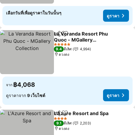
เลือกวันที่เพื่อดูราคาในวันนั้นๆ
ดูราคา
La Veranda Resort Phu
แชร์
เพิ่มในรายการโปรด
Quoc - MGallery
Collection
5 ดาว
9.4
ดีเลิศ
4,994
ดวงดง
฿4,068
จาก
ดูราคาจาก
9 เว็บไซต์
ดูราคา
L'Azure Resort and Spa
แชร์
เพิ่มในรายการโปรด
4 ดาว
9.1
ดีเลิศ
2,203
ดวงดง