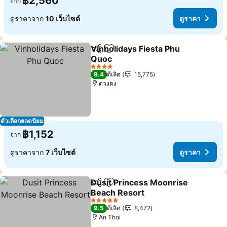
฿2,560
จาก
ดูราคาจาก
10 เว็บไซต์
ดูราคา
Vinholidays Fiesta Phu
แชร์
เพิ่มในรายการโปรด
Quoc
4 ดาว
9.4
ดีเลิศ
15,775
ดวงดง
ตัวเลือกยอดนิยม
฿1,152
จาก
ดูราคาจาก
7 เว็บไซต์
ดูราคา
Dusit Princess Moonrise
แชร์
เพิ่มในรายการโปรด
Beach Resort
5 ดาว
9.5
ดีเลิศ
8,472
An Thoi