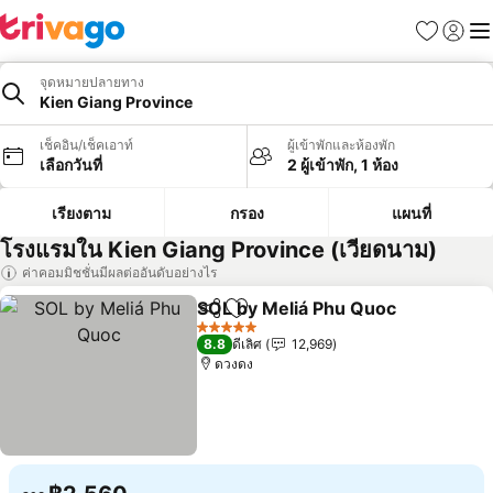
รายการโป
เข้าสู่ร
เมนู
จุดหมายปลายทาง
Kien Giang Province
เช็คอิน/เช็คเอาท์
ผู้เข้าพักและห้องพัก
เลือกวันที่
2 ผู้เข้าพัก, 1 ห้อง
เรียงตาม
กรอง
แผนที่
โรงแรมใน Kien Giang Province (เวียดนาม)
ค่าคอมมิชชั่นมีผลต่ออันดับอย่างไร
SOL by Meliá Phu Quoc
แชร์
เพิ่มในรายการโปรด
5 ดาว
8.8
ดีเลิศ
12,969
ดวงดง