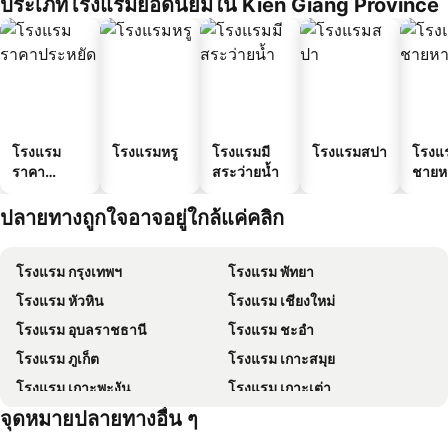
ประเภทโรงแรมยอดนิยมใน Kien Giang Province
โรงแรม
โรงแรมหรู
โรงแรมมี
โรงแรมสปา
โรงแ
ราคา
สระว่ายน้ำ
ชายห
ประหยัด
ปลายทางถูกใจอาจอยู่ใกล้แค่คลิก
โรงแรม กรุงเทพฯ
โรงแรม พัทยา
โรงแรม หัวหิน
โรงแรม เชียงใหม่
โรงแรม อุบลราชธานี
โรงแรม ชะอำ
โรงแรม ภูเก็ต
โรงแรม เกาะสมุย
โรงแรม เกาะพะงัน
โรงแรม เกาะเต่า
จุดหมายปลายทางอื่น ๆ
โรงแรม เกาะฟุก๊ว
โรงแรม ปีนัง