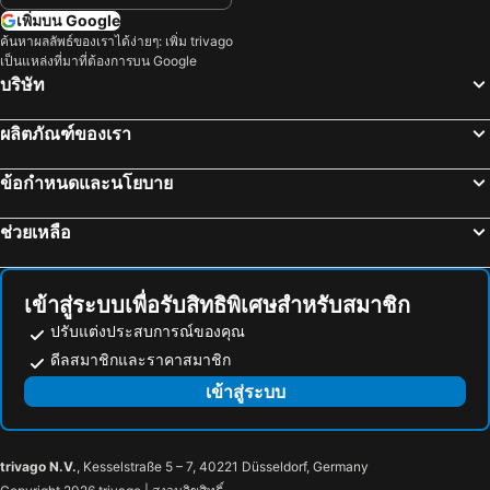
โรงแรม ลักเซมเบิร์ก
โรงแรม มัลดีฟส์
เพิ่มบน Google
ค้นหาผลลัพธ์ของเราได้ง่ายๆ: เพิ่ม trivago
โรงแรม สิงคโปร์
โรงแรม กาลิเซีย
เป็นแหล่งที่มาที่ต้องการบน Google
โรงแรม ซาโมส
โรงแรม ภาคใต้
บริษัท
โรงแรม ลิกูเรีย
โรงแรม มาเช่
ผลิตภัณฑ์ของเรา
ข้อกำหนดและนโยบาย
ช่วยเหลือ
เข้าสู่ระบบเพื่อรับสิทธิพิเศษสำหรับสมาชิก
ปรับแต่งประสบการณ์ของคุณ
ดีลสมาชิกและราคาสมาชิก
เข้าสู่ระบบ
trivago N.V.
, Kesselstraße 5 – 7, 40221 Düsseldorf, Germany