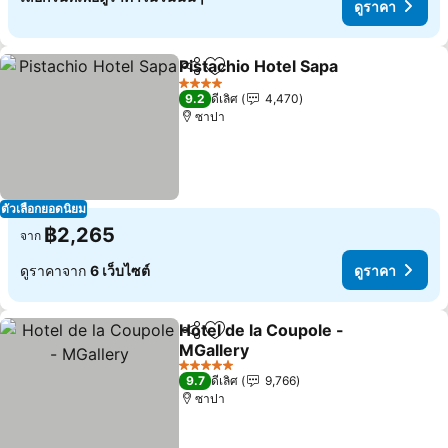
ดูราคา
Pistachio Hotel Sapa
แชร์
เพิ่มในรายการโปรด
ดูราค
4 ดาว
9.2
ดีเลิศ
4,470
ซาปา
ตัวเลือกยอดนิยม
฿2,265
จาก
ดูราคาจาก
6 เว็บไซต์
ดูราคา
Hotel de la Coupole -
แชร์
เพิ่มในรายการโปรด
MGallery
ดูราคา
5 ดาว
9.7
ดีเลิศ
9,766
ซาปา