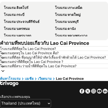
โรงแรม สิงคโปร์
โรงแรม เกาะเสม็ด
โรงแรม กระบี่
โรงแรม หาดใหญ่
โรงแรม ประจวบคีรีขันธ์
โรงแรม นนทบุรี
โรงแรม นครพนม
โรงแรม ดานัง
โรงแรม นครนายก
โรงแรม หลวงพระบาง
คำถามที่พบบ่อยเกี่ยวกับ Lao Cai Province
โรงแรม เกาะล้าน
โรงแรม ซินยี่
โรงแรมที่ดีที่สุดใน Lao Cai Province?
โรงแรม ระยอง
โรงแรม กาญจนบุรี
โรงแรมสุดหรูใน Lao Cai Province คือ?
โรงแรม สระบุรี
โรงแรม นครราชสีมา
โรงแรมที่ดีสุด ที่อณุญาติให้นำสัตว์เลี้ยงเข้าพักด้วยได้ Lao Cai Province?
โรงแรมสปาที่ดีที่สุดใน Lao Cai Province ?
โรงแรม หาดป่าตอง
โรงแรม อุดรธานี
โรงแรมที่มีสระว่ายน้ำที่ดีที่สุดใน Lao Cai Province?
โรงแรม เวียงจันทน์
โรงแรม เกาะหลีเป๊ะ
โรงแรม เกาะลันตา
โรงแรม ญี่ปุ่น
ค้นหาโรงแรม
เอเชีย
เวียดนาม
Lao Cai Province
โรงแรม ภาคตะวันออกเฉียงเหนือ
โรงแรม Schaffhausen
Facebook
Twitter
Insta
Yo
โรงแรม มาเก๊า
โรงแรม ไทเป
เลือกประเทศของคุณ
โรงแรม ทัสคานี
โรงแรม บาหลี
โรงแรม คาเมรอนไฮแลนด์
โรงแรม จอร์เจีย