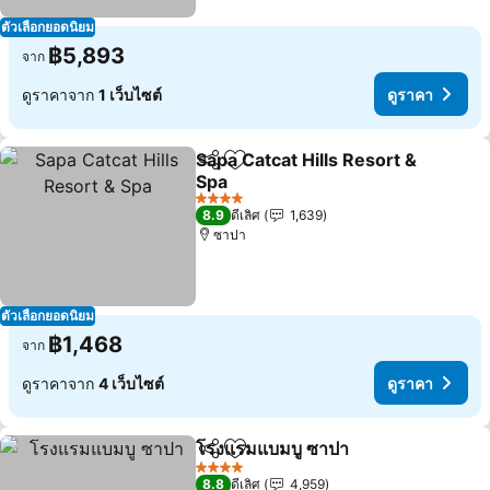
ตัวเลือกยอดนิยม
฿5,893
จาก
ดูราคาจาก
1 เว็บไซต์
ดูราคา
Sapa Catcat Hills Resort &
แชร์
เพิ่มในรายการโปรด
Spa
ดูราคา
4 ดาว
8.9
ดีเลิศ
1,639
ซาปา
ตัวเลือกยอดนิยม
฿1,468
จาก
ดูราคาจาก
4 เว็บไซต์
ดูราคา
โรงแรมแบมบู ซาปา
แชร์
เพิ่มในรายการโปรด
ดูราคา
4 ดาว
8.8
ดีเลิศ
4,959