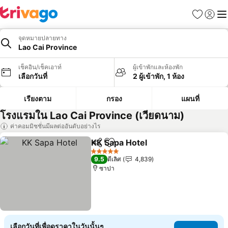
รายการโป
เข้าสู่ร
เมนู
จุดหมายปลายทาง
Lao Cai Province
เช็คอิน/เช็คเอาท์
ผู้เข้าพักและห้องพัก
เลือกวันที่
2 ผู้เข้าพัก, 1 ห้อง
เรียงตาม
กรอง
แผนที่
โรงแรมใน Lao Cai Province (เวียดนาม)
ค่าคอมมิชชั่นมีผลต่ออันดับอย่างไร
KK Sapa Hotel
แชร์
เพิ่มในรายการโปรด
ดูราคา
5 ดาว
9.5
ดีเลิศ
4,839
ซาปา
เลือกวันที่เพื่อดูราคาในวันนั้นๆ