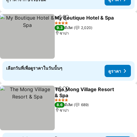
My Boutique Hotel & Spa
แชร์
เพิ่มในรายการโปรด
ด
4 ดาว
9.3
ดีเลิศ
2,020
ซาปา
เลือกวันที่เพื่อดูราคาในวันนั้นๆ
ดูราคา
The Mong Village Resort
แชร์
เพิ่มในรายการโปรด
& Spa
ดูราคา
4 ดาว
8.6
ดีเลิศ
689
ซาปา