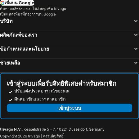
เพิ่มบน Google
โรงแรม ลักเซมเบิร์ก
โรงแรม มัลดีฟส์
ค้นหาผลลัพธ์ของเราได้ง่ายๆ: เพิ่ม trivago
เป็นแหล่งที่มาที่ต้องการบน Google
โรงแรม สิงคโปร์
โรงแรม กาลิเซีย
บริษัท
โรงแรม ซาโมส
โรงแรม ภาคใต้
โรงแรม ลิกูเรีย
โรงแรม มาเช่
ผลิตภัณฑ์ของเรา
ข้อกำหนดและนโยบาย
ช่วยเหลือ
เข้าสู่ระบบเพื่อรับสิทธิพิเศษสำหรับสมาชิก
ปรับแต่งประสบการณ์ของคุณ
ดีลสมาชิกและราคาสมาชิก
เข้าสู่ระบบ
trivago N.V.
, Kesselstraße 5 – 7, 40221 Düsseldorf, Germany
Copyright 2026 trivago | สงวนลิขสิทธิ์.