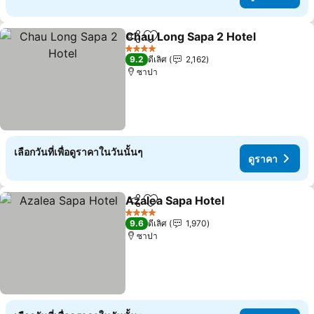
Chau Long Sapa 2 Hotel
แชร์
เพิ่มในรายการโปรด
ดู
4 ดาว
9.2
ดีเลิศ
2,162
ซาปา
เลือกวันที่เพื่อดูราคาในวันนั้นๆ
ดูราคา
Azalea Sapa Hotel
แชร์
เพิ่มในรายการโปรด
ดูราคา
4 ดาว
9.6
ดีเลิศ
1,970
ซาปา