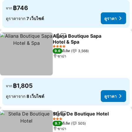
฿746
จาก
ดูราคาจาก
7 เว็บไซต์
ดูราคา
Aliana Boutique Sapa
แชร์
เพิ่มในรายการโปรด
Hotel & Spa
ดูราคา
4 ดาว
9.6
ดีเลิศ
3,568
ซาปา
฿1,805
จาก
ดูราคาจาก
8 เว็บไซต์
ดูราคา
Stella De Boutique Hotel
แชร์
เพิ่มในรายการโปรด
ด
3 ดาว
9.7
ดีเลิศ
505
ซาปา