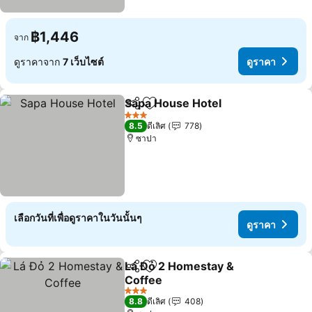
฿1,446
จาก
ดูราคาจาก
7 เว็บไซต์
ดูราคา
Sapa House Hotel
แชร์
เพิ่มในรายการโปรด
ดูราคา
3 ดาว
8.5
ดีเลิศ
778
ซาปา
เลือกวันที่เพื่อดูราคาในวันนั้นๆ
ดูราคา
Lá Đỏ 2 Homestay &
แชร์
เพิ่มในรายการโปรด
Coffee
ดูราคา
3 ดาว
8.8
ดีเลิศ
408