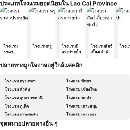
ประเภทโรงแรมยอดนิยมใน Lao Cai Province
โรงแรม
โรงแรมหรู
โรงแรมมี
โรงแรมสัตว์
โรงแ
ราคา
สระว่ายน้ำ
เลี้ยงเข้าพัก
ประหยัด
ได้
ปลายทางถูกใจอาจอยู่ใกล้แค่คลิก
โรงแรม กรุงเทพฯ
โรงแรม พัทยา
โรงแรม หัวหิน
โรงแรม เชียงใหม่
โรงแรม อุบลราชธานี
โรงแรม ชะอำ
โรงแรม ภูเก็ต
โรงแรม เกาะสมุย
โรงแรม เกาะพะงัน
โรงแรม เกาะเต่า
จุดหมายปลายทางอื่น ๆ
โรงแรม เกาะฟุก๊ว
โรงแรม ปีนัง