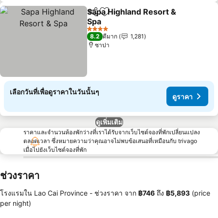
Sapa Highland Resort &
แชร์
เพิ่มในรายการโปรด
Spa
ดูราคา
4 ดาว
8.2
ดีมาก
1,281
ซาปา
เลือกวันที่เพื่อดูราคาในวันนั้นๆ
ดูราคา
ดูเพิ่มเติม
ราคาและจำนวนห้องพักว่างที่เราได้รับจากเว็บไซต์จองที่พักเปลี่ยนแปลง
ตลอดเวลา ซึ่งหมายความว่าคุณอาจไม่พบข้อเสนอที่เหมือนกับ trivago
เมื่อไปยังเว็บไซต์จองที่พัก
ช่วงราคา
โรงแรมใน Lao Cai Province -
ช่วงราคา
จาก
‎฿746
ถึง
‎฿5,893
(price
per night)