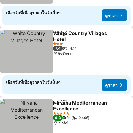
เลือกวันที่เพื่อดูราคาในวันนั้นๆ
ดูราคา
White Country Villages
แชร์
เพิ่มในรายการโปรด
Hotel
ดูราคา
3 ดาว
7.4
477
อันตัลยา
เลือกวันที่เพื่อดูราคาในวันนั้นๆ
ดูราคา
Nirvana Mediterranean
แชร์
เพิ่มในรายการโปรด
Excellence
ดูราคา
5 ดาว
9.3
ดีเลิศ
9,466
เบลดิบี้