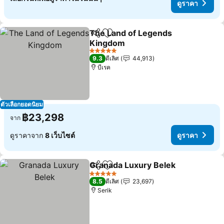
ดูราคา
The Land of Legends
แชร์
เพิ่มในรายการโปรด
Kingdom
ดูราคา
5 ดาว
9.3
ดีเลิศ
44,913
บีเรค
ตัวเลือกยอดนิยม
฿23,298
จาก
ดูราคาจาก
8 เว็บไซต์
ดูราคา
Granada Luxury Belek
แชร์
เพิ่มในรายการโปรด
ดูรา
5 ดาว
8.5
ดีเลิศ
23,697
Serik