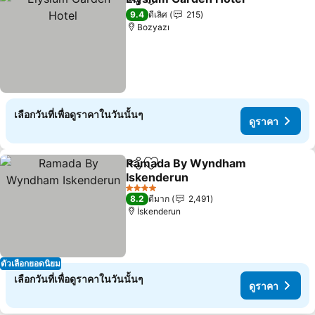
แชร์
เพิ่มในรายการโปรด
ดูรา
9.4
ดีเลิศ
215
Bozyazı
เลือกวันที่เพื่อดูราคาในวันนั้นๆ
ดูราคา
Ramada By Wyndham
แชร์
เพิ่มในรายการโปรด
Iskenderun
ดูราคา
4 ดาว
8.2
ดีมาก
2,491
İskenderun
ตัวเลือกยอดนิยม
เลือกวันที่เพื่อดูราคาในวันนั้นๆ
ดูราคา