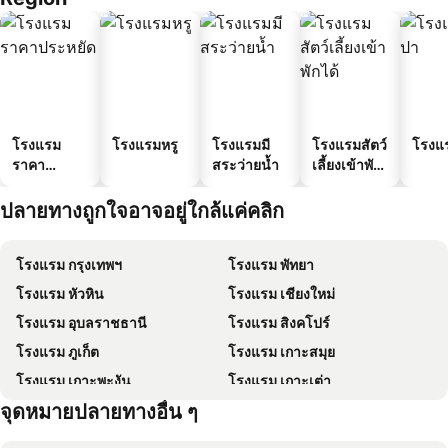
โรงแรม
โรงแรมหรู
โรงแรมมี
โรงแรมสัตว์
โรงแ
ราคา
สระว่ายน้ำ
เลี้ยงเข้าพัก
ประหยัด
ได้
ปลายทางถูกใจอาจอยู่ใกล้แค่คลิก
โรงแรม กรุงเทพฯ
โรงแรม พัทยา
โรงแรม หัวหิน
โรงแรม เชียงใหม่
โรงแรม อุบลราชธานี
โรงแรม สิงคโปร์
โรงแรม ภูเก็ต
โรงแรม เกาะสมุย
โรงแรม เกาะพะงัน
โรงแรม เกาะเต่า
จุดหมายปลายทางอื่น ๆ
โรงแรม เกาะฟุก๊ว
โรงแรม เกาะหลีเป๊ะ