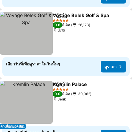
Voyage Belek Golf & Spa
แชร์
เพิ่มในรายการโปรด
ด
5 ดาว
9.6
ดีเลิศ
26,173
บีเรค
เลือกวันที่เพื่อดูราคาในวันนั้นๆ
ดูราคา
Kremlin Palace
แชร์
เพิ่มในรายการโปรด
ดูราคา
5 ดาว
9.0
ดีเลิศ
30,062
Serik
ตัวเลือกยอดนิยม