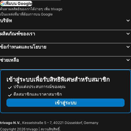
โรงแรม ลักเซมเบิร์ก
โรงแรม มัลดีฟส์
เพิ่มบน Google
ค้นหาผลลัพธ์ของเราได้ง่ายๆ: เพิ่ม trivago
โรงแรม กาลิเซีย
โรงแรม ซาโมส
เป็นแหล่งที่มาที่ต้องการบน Google
โรงแรม ภาคใต้
โรงแรม ลิกูเรีย
บริษัท
โรงแรม มาเช่
ผลิตภัณฑ์ของเรา
ข้อกำหนดและนโยบาย
ช่วยเหลือ
เข้าสู่ระบบเพื่อรับสิทธิพิเศษสำหรับสมาชิก
ปรับแต่งประสบการณ์ของคุณ
ดีลสมาชิกและราคาสมาชิก
เข้าสู่ระบบ
trivago N.V.
, Kesselstraße 5 – 7, 40221 Düsseldorf, Germany
Copyright 2026 trivago | สงวนลิขสิทธิ์.