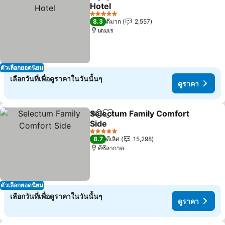
แชร์
เพิ่มในรายการโปรด
Hotel
ดูราคา
5 ดาว
8.3
ดีมาก
2,557
เดมเร
ตัวเลือกยอดนิยม
เลือกวันที่เพื่อดูราคาในวันนั้นๆ
ดูราคา
Selectum Family Comfort
แชร์
เพิ่มในรายการโปรด
Side
ดูราคา
5 ดาว
8.7
ดีเลิศ
15,298
คีซีลากาค
ตัวเลือกยอดนิยม
เลือกวันที่เพื่อดูราคาในวันนั้นๆ
ดูราคา