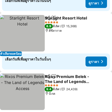
เลือกวันที่เพื่อดูราคาในวันนั้นๆ
ดูราคา
Starlight Resort Hotel
แชร์
เพิ่มในรายการโปรด
ดูรา
5 ดาว
8.9
ดีเลิศ
15,368
คีซีลากาค
ตัวเลือกยอดนิยม
เลือกวันที่เพื่อดูราคาในวันนั้นๆ
ดูราคา
Rixos Premium Belek -
แชร์
เพิ่มในรายการโปรด
The Land of Legends
Access
ดูราคา
5 ดาว
9.4
ดีเลิศ
24,439
บีเรค