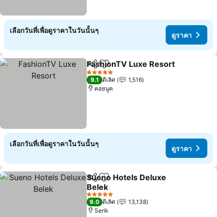
เลือกวันที่เพื่อดูราคาในวันนั้นๆ
ดูราคา
FashionTV Luxe Resort
แชร์
เพิ่มในรายการโปรด
ดู
5 ดาว
9.1
ดีเลิศ
1,516
คอยนูค
เลือกวันที่เพื่อดูราคาในวันนั้นๆ
ดูราคา
Sueno Hotels Deluxe
แชร์
เพิ่มในรายการโปรด
Belek
ดูราคา
5 ดาว
9.0
ดีเลิศ
13,138
Serik