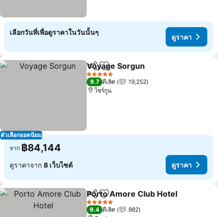
เลือกวันที่เพื่อดูราคาในวันนั้นๆ
ดูราคา
Voyage Sorgun
แชร์
เพิ่มในรายการโปรด
ดูราคา
5 ดาว
9.7
ดีเลิศ
19,252
โซร์กูน
ตัวเลือกยอดนิยม
฿84,144
จาก
ดูราคาจาก
8 เว็บไซต์
ดูราคา
Porto Amore Club Hotel
แชร์
เพิ่มในรายการโปรด
ดู
5 ดาว
9.4
ดีเลิศ
982