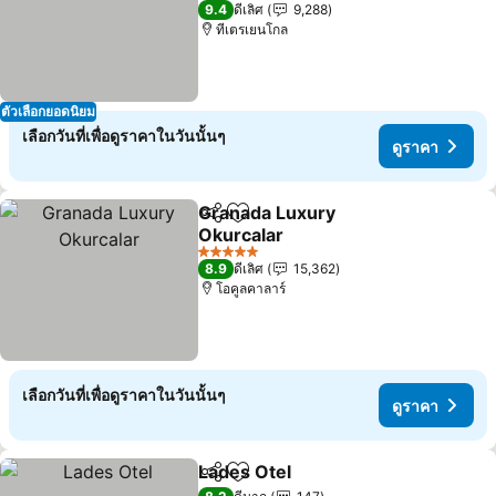
5 ดาว
9.4
ดีเลิศ
9,288
ทีเตรเยนโกล
ตัวเลือกยอดนิยม
เลือกวันที่เพื่อดูราคาในวันนั้นๆ
ดูราคา
Granada Luxury
แชร์
เพิ่มในรายการโปรด
Okurcalar
ดูราคา
5 ดาว
8.9
ดีเลิศ
15,362
โอคูลคาลาร์
เลือกวันที่เพื่อดูราคาในวันนั้นๆ
ดูราคา
Lades Otel
แชร์
เพิ่มในรายการโปรด
ดูราคา