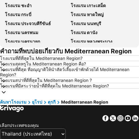
โรงแรม ชะอำ
โรงแรม เกาะเสม็ด
โรงแรม กระบี่
โรงแรม หาดใหญ่
โรงแรม ประจวบคีรีขันธ์
โรงแรม นนทบุรี
โรงแรม นครพนม
โรงแรม ดานัง
โรงแรม นครนายก
โรงแรม หลวงพระบาง
คำถามที่พบบ่อยเกี่ยวกับ Mediterranean Region
โรงแรม เกาะล้าน
โรงแรม ซินยี่
โรงแรมที่ดีที่สุดใน Mediterranean Region?
โรงแรม ระยอง
โรงแรม กาญจนบุรี
โรงแรมสุดหรูใน Mediterranean Region คือ?
โรงแรม สระบุรี
โรงแรม นครราชสีมา
โรงแรมที่ดีสุด ที่อณุญาติให้นำสัตว์เลี้ยงเข้าพักด้วยได้ Mediterranean
Region?
โรงแรม หาดป่าตอง
โรงแรม อุดรธานี
โรงแรมสปาที่ดีที่สุดใน Mediterranean Region ?
โรงแรมที่มีสระว่ายน้ำที่ดีที่สุดใน Mediterranean Region?
โรงแรม เวียงจันทน์
โรงแรม ปีนัง
โรงแรม เกาะลันตา
โรงแรม ญี่ปุ่น
ค้นหาโรงแรม
ยุโรป
ตุรกี
Mediterranean Region
โรงแรม ภาคตะวันออกเฉียงเหนือ
โรงแรม Schaffhausen
โรงแรม มาเก๊า
โรงแรม ไทเป
Facebook
Twitter
Insta
Yo
โรงแรม ทัสคานี
โรงแรม บาหลี
เลือกประเทศของคุณ
โรงแรม คาเมรอนไฮแลนด์
โรงแรม จอร์เจีย