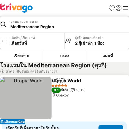
รายการโป
เข้าสู่ร
เมนู
จุดหมายปลายทาง
Mediterranean Region
เช็คอิน/เช็คเอาท์
ผู้เข้าพักและห้องพัก
เลือกวันที่
2 ผู้เข้าพัก, 1 ห้อง
เรียงตาม
กรอง
แผนที่
โรงแรมใน Mediterranean Region (ตุรกี)
ค่าคอมมิชชั่นมีผลต่ออันดับอย่างไร
Utopia World
แชร์
เพิ่มในรายการโปรด
ดูราคา
5 ดาว
9.1
ดีเลิศ
9,119
Obaköy
ตัวเลือกยอดนิยม
เลือกวันที่เพื่อดูราคาในวันนั้นๆ