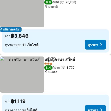
5 ดาว
8.8
ดีเลิศ
26,288
มาคาติ
ตัวเลือกยอดนิยม
฿3,846
จาก
ดูราคาจาก
11 เว็บไซต์
ดูราคา
ทรอปิคานา สวีทส์
แชร์
เพิ่มในรายการโปรด
ดูราคา
3 ดาว
8.4
ดีมาก
3,770
มะนิลา
฿1,119
จาก
ดูราคาจาก
9 เว็บไซต์
ดูราคา