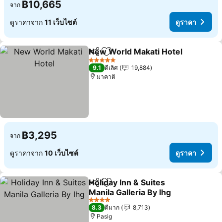
฿10,665
จาก
ดูราคาจาก
11 เว็บไซต์
ดูราคา
New World Makati Hotel
แชร์
เพิ่มในรายการโปรด
ดู
5 ดาว
9.1
ดีเลิศ
19,884
มาคาติ
฿3,295
จาก
ดูราคาจาก
10 เว็บไซต์
ดูราคา
Holiday Inn & Suites
แชร์
เพิ่มในรายการโปรด
Manila Galleria By Ihg
ดูราคา
4 ดาว
8.3
ดีมาก
8,713
Pasig