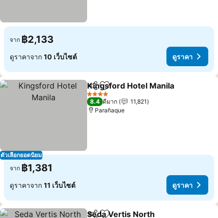
฿2,133
จาก
ดูราคาจาก
10 เว็บไซต์
ดูราคา
Kingsford Hotel Manila
แชร์
เพิ่มในรายการโปรด
ดูร
4 ดาว
8.4
ดีมาก
11,821
Parañaque
ตัวเลือกยอดนิยม
฿1,381
จาก
ดูราคาจาก
11 เว็บไซต์
ดูราคา
Seda Vertis North