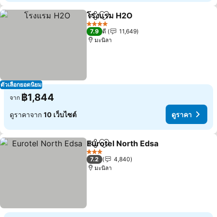
โรงแรม H2O
แชร์
เพิ่มในรายการโปรด
ดูราคา
4 ดาว
7.9
ดี
11,649
มะนิลา
ตัวเลือกยอดนิยม
฿1,844
จาก
ดูราคาจาก
10 เว็บไซต์
ดูราคา
Eurotel North Edsa
แชร์
เพิ่มในรายการโปรด
ดูราคา
3 ดาว
7.2
4,840
มะนิลา