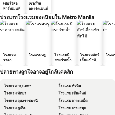
เซอร์วิสอ
เซอร์วิส
พาร์ทเมนท์
อพาร์ตเมนต์
ประเภทโรงแรมยอดนิยมใน Metro Manila
โรงแรม
โรงแรมหรู
โรงแรมมี
โรงแรมสัตว์
โรงแ
ราคา
สระว่ายน้ำ
เลี้ยงเข้าพัก
ประหยัด
ได้
ปลายทางถูกใจอาจอยู่ใกล้แค่คลิก
โรงแรม กรุงเทพฯ
โรงแรม หัวหิน
โรงแรม พัทยา
โรงแรม เชียงใหม่
โรงแรม อุบลราชธานี
โรงแรม เกาะเสม็ด
โรงแรม ภูเก็ต
โรงแรม เกาะสมุย