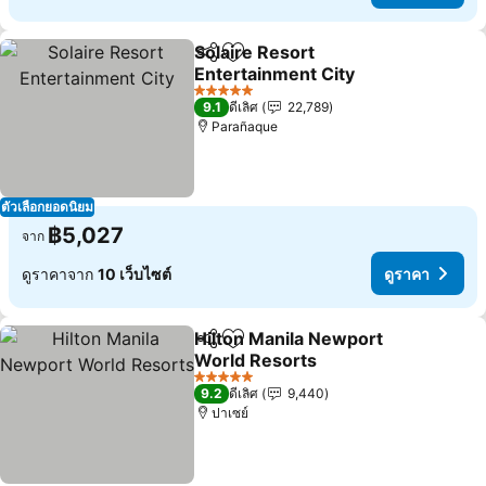
Solaire Resort
แชร์
เพิ่มในรายการโปรด
Entertainment City
ดูราคา
5 ดาว
9.1
ดีเลิศ
22,789
Parañaque
ตัวเลือกยอดนิยม
฿5,027
จาก
ดูราคาจาก
10 เว็บไซต์
ดูราคา
Hilton Manila Newport
แชร์
เพิ่มในรายการโปรด
World Resorts
ดูราคา
5 ดาว
9.2
ดีเลิศ
9,440
ปาเซย์