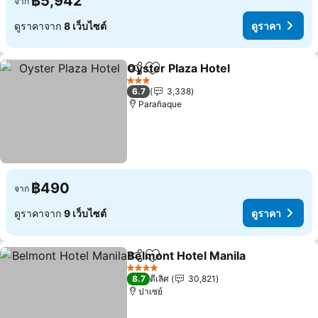
฿5,942
จาก
ดูราคาจาก
8 เว็บไซต์
ดูราคา
Oyster Plaza Hotel
แชร์
เพิ่มในรายการโปรด
ดูราคา
3 ดาว
6.7
3,338
Parañaque
฿490
จาก
ดูราคาจาก
9 เว็บไซต์
ดูราคา
Belmont Hotel Manila
แชร์
เพิ่มในรายการโปรด
ดูรา
4 ดาว
8.7
ดีเลิศ
30,821
ปาเซย์