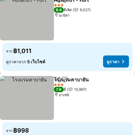
Hotel101 - Fort
แชร์
เพิ่มในรายการโปรด
ดูราคา
3 ดาว
8.6
ดีเลิศ
6,027
มะนิลา
฿1,011
จาก
ดูราคาจาก
5 เว็บไซต์
ดูราคา
โรงแรมคาบายัน
แชร์
เพิ่มในรายการโปรด
ดูราคา
3 ดาว
7.6
ดี
15,997
ปาเซย์
฿998
จาก