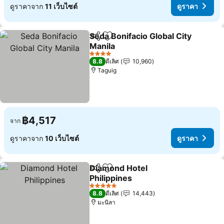
ดูราคาจาก
11 เว็บไซต์
ดูราคา
Seda Bonifacio Global City
แชร์
เพิ่มในรายการโปรด
Manila
ดูราคา
4 ดาว
8.8
ดีเลิศ
10,960
Taguig
฿4,517
จาก
ดูราคาจาก
10 เว็บไซต์
ดูราคา
Diamond Hotel
แชร์
เพิ่มในรายการโปรด
Philippines
ดูราคา
5 ดาว
8.8
ดีเลิศ
14,443
มะนิลา