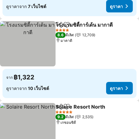
ดูราคาจาก
7 เว็บไซต์
ดูราคา
โรงแรมซิตี้การ์เด้น มากาตี
แชร์
เพิ่มในรายการโปรด
ดู
4 ดาว
8.6
ดีเลิศ
12,709
มาคาติ
฿1,322
จาก
ดูราคาจาก
10 เว็บไซต์
ดูราคา
Solaire Resort North
แชร์
เพิ่มในรายการโปรด
ดูราค
5 ดาว
9.2
ดีเลิศ
2,535
เกซอนซิตี