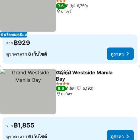
ดูราคา
3 ดาว
7.6
ดี
6,759
ปาเซย์
ตัวเลือกยอดนิยม
฿929
จาก
ดูราคาจาก
8 เว็บไซต์
ดูราคา
Grand Westside Manila
แชร์
เพิ่มในรายการโปรด
Bay
ดูราคา
4 ดาว
8.6
ดีเลิศ
5,193
มะนิลา
฿1,855
จาก
ดูราคาจาก
6 เว็บไซต์
ดูราคา