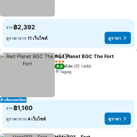
฿2,392
จาก
ดูราคาจาก
11 เว็บไซต์
ดูราคา
Red Planet BGC The Fort
แชร์
เพิ่มในรายการโปรด
ด
3 ดาว
8.6
ดีเลิศ
1,492
Taguig
ตัวเลือกยอดนิยม
฿1,160
จาก
ดูราคาจาก
4 เว็บไซต์
ดูราคา