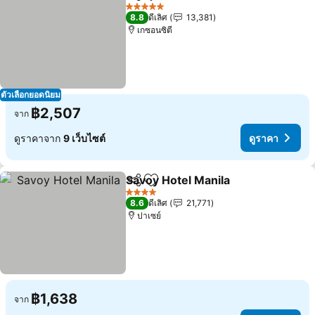
แชร์
เพิ่มในรายการโปรด
ดูราคา
5 ดาว
8.8
ดีเลิศ
13,381
เกซอนซิตี
ตัวเลือกยอดนิยม
฿2,507
จาก
ดูราคาจาก
9 เว็บไซต์
ดูราคา
Savoy Hotel Manila
แชร์
เพิ่มในรายการโปรด
ดูราคา
4 ดาว
8.6
ดีเลิศ
21,771
ปาเซย์
฿1,638
จาก