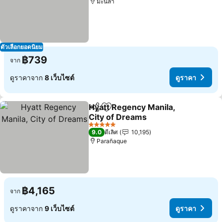
มะนิลา
ตัวเลือกยอดนิยม
฿739
จาก
ดูราคาจาก
8 เว็บไซต์
ดูราคา
Hyatt Regency Manila,
แชร์
เพิ่มในรายการโปรด
City of Dreams
ดูราคา
5 ดาว
9.0
ดีเลิศ
10,195
Parañaque
฿4,165
จาก
ดูราคาจาก
9 เว็บไซต์
ดูราคา