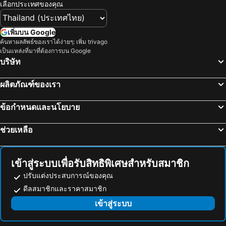
เลือกประเทศของคุณ
โรงแรม บาหลี
โรงแรม เกาะลังกาวี
โรงแรม ปีนัง
โรงแรม บาห์เรน
เพิ่มบน Google
โรงแรม จอร์เจีย
โรงแรม ลาว
ค้นหาผลลัพธ์ของเราได้ง่ายๆ: เพิ่ม trivago
เป็นแหล่งที่มาที่ต้องการบน Google
โรงแรม ประเทศไทย
โรงแรม ไซปรัส
บริษัท
โรงแรม ซาโมส
โรงแรม เกาะช้าง
โรงแรม เขตเมืองหลวงบรัสเซลส์
ผลิตภัณฑ์ของเรา
ข้อกำหนดและนโยบาย
ช่วยเหลือ
เข้าสู่ระบบเพื่อรับสิทธิพิเศษสำหรับสมาชิก
ปรับแต่งประสบการณ์ของคุณ
ดีลสมาชิกและราคาสมาชิก
เข้าสู่ระบบ