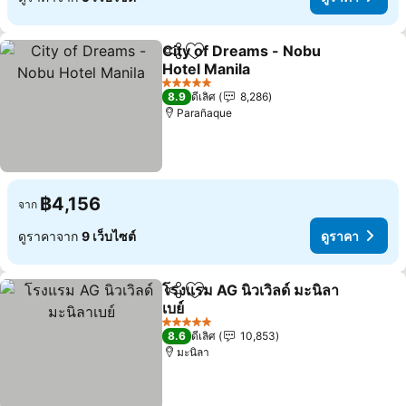
City of Dreams - Nobu
แชร์
เพิ่มในรายการโปรด
Hotel Manila
ดูราคา
5 ดาว
8.9
ดีเลิศ
8,286
Parañaque
฿4,156
จาก
ดูราคาจาก
9 เว็บไซต์
ดูราคา
โรงแรม AG นิวเวิลด์ มะนิลา
แชร์
เพิ่มในรายการโปรด
เบย์
ดูราคา
5 ดาว
8.6
ดีเลิศ
10,853
มะนิลา