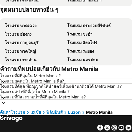
โรงแรม เกาะพะงัน
โรงแรม เกาะลันตา
จุดหมายปลายทางอื่น ๆ
โรงแรม เกาะหลีเป๊ะ
โรงแรม เกาะฟุก๊ว
โรงแรม หาดเฉวง
โรงแรม ประจวบคีรีขันธ์
โรงแรม ฮ่องกง
โรงแรม ชะอำ
โรงแรม กาญจนบุรี
โรงแรม สิงคโปร์
โรงแรม หาดใหญ่
โรงแรม ระยอง
โรงแรม เกาะล้าน
โรงแรม นครปฐม
คำถามที่พบบ่อยเกี่ยวกับ Metro Manila
โรงแรม นครราชสีมา
โรงแรม ซินยี่
โรงแรมที่ดีที่สุดใน Metro Manila?
โรงแรม เขาหลัก
โรงแรม โตเกียว
โรงแรมสุดหรูใน Metro Manila คือ?
โรงแรม อุดรธานี
โรงแรม ศรีราชา
โรงแรมที่ดีสุด ที่อณุญาติให้นำสัตว์เลี้ยงเข้าพักด้วยได้ Metro Manila?
โรงแรมสปาที่ดีที่สุดใน Metro Manila ?
โรงแรม กระบี่
โรงแรม นครนายก
โรงแรมที่มีสระว่ายน้ำที่ดีที่สุดใน Metro Manila?
โรงแรม นครพนม
โรงแรม ฮ่องกง
โรงแรม Schaffhausen
โรงแรม ไทเป
ค้นหาโรงแรม
เอเชีย
ฟิลิปปินส์
Luzon
Metro Manila
โรงแรม เกาะเต่า
โรงแรม มัลดีฟส์
Facebook
Twitter
Insta
Yo
โรงแรม ภาคตะวันออกเฉียงเหนือ
โรงแรม มาเก๊า