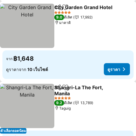
City Garden Grand Hotel
แชร์
เพิ่มในรายการโปรด
ด
5 ดาว
9.0
ดีเลิศ
17,992
มาคาติ
฿1,648
จาก
ดูราคาจาก
10 เว็บไซต์
ดูราคา
Shangri-La The Fort,
แชร์
เพิ่มในรายการโปรด
Manila
ดูราคา
5 ดาว
9.2
ดีเลิศ
13,789
Taguig
ตัวเลือกยอดนิยม