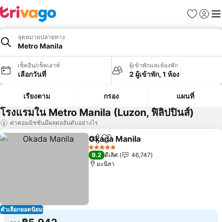
รายการโป
เข้าสู่ร
เมนู
จุดหมายปลายทาง
Metro Manila
เช็คอิน/เช็คเอาท์
ผู้เข้าพักและห้องพัก
เลือกวันที่
2 ผู้เข้าพัก, 1 ห้อง
เรียงตาม
กรอง
แผนที่
โรงแรมใน Metro Manila (Luzon, ฟิลิปปินส์)
ค่าคอมมิชชั่นมีผลต่ออันดับอย่างไร
Okada Manila
แชร์
เพิ่มในรายการโปรด
ดูราคา
5 ดาว
9.2
ดีเลิศ
46,747
มะนิลา
ตัวเลือกยอดนิยม