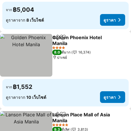
฿5,004
จาก
ดูราคาจาก
8 เว็บไซต์
ดูราคา
Golden Phoenix Hotel
แชร์
เพิ่มในรายการโปรด
Manila
ดูราคา
4 ดาว
8.0
ดีมาก
16,374
ปาเซย์
฿1,552
จาก
ดูราคาจาก
10 เว็บไซต์
ดูราคา
Lanson Place Mall of Asia
แชร์
เพิ่มในรายการโปรด
Manila
ดูราคา
5 ดาว
9.3
ดีเลิศ
3,813