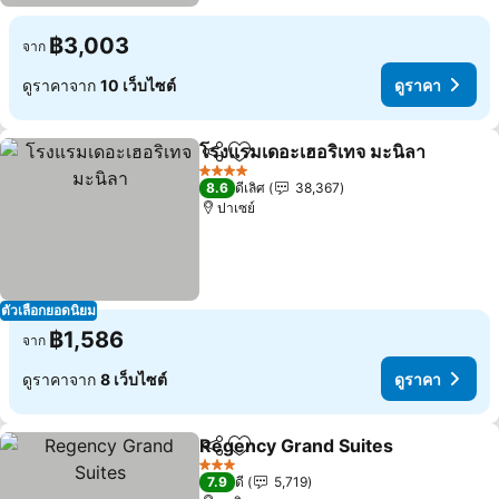
฿3,003
จาก
ดูราคาจาก
10 เว็บไซต์
ดูราคา
โรงแรมเดอะเฮอริเทจ มะนิลา
แชร์
เพิ่มในรายการโปรด
4 ดาว
8.6
ดีเลิศ
38,367
ปาเซย์
ตัวเลือกยอดนิยม
฿1,586
จาก
ดูราคาจาก
8 เว็บไซต์
ดูราคา
Regency Grand Suites
แชร์
เพิ่มในรายการโปรด
ดูร
3 ดาว
7.9
ดี
5,719