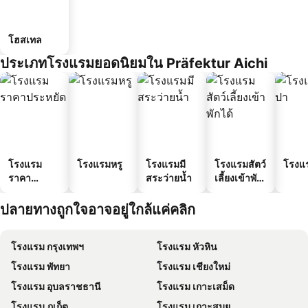
โฮสเทล
ประเภทโรงแรมยอดนิยมใน Präfektur Aichi
โรงแรม
โรงแรมหรู
โรงแรมมี
โรงแรมสัตว์
โรงแ
ราคา
สระว่ายน้ำ
เลี้ยงเข้าพัก
ประหยัด
ได้
ปลายทางถูกใจอาจอยู่ใกล้แค่คลิก
โรงแรม กรุงเทพฯ
โรงแรม หัวหิน
โรงแรม พัทยา
โรงแรม เชียงใหม่
โรงแรม อุบลราชธานี
โรงแรม เกาะเสม็ด
โรงแรม ภูเก็ต
โรงแรม เกาะสมุย