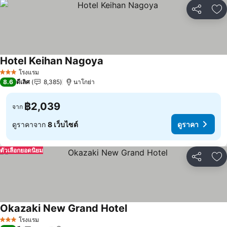
แชร์
เพ
Hotel Keihan Nagoya
ดูราคา
โรงแรม
3 ดาว
8.6
ดีเลิศ
8,385
นาโกย่า
฿2,039
จาก
ดูราคาจาก
8 เว็บไซต์
ดูราคา
ตัวเลือกยอดนิยม
แชร์
เพ
Okazaki New Grand Hotel
ดูราคา
โรงแรม
3 ดาว