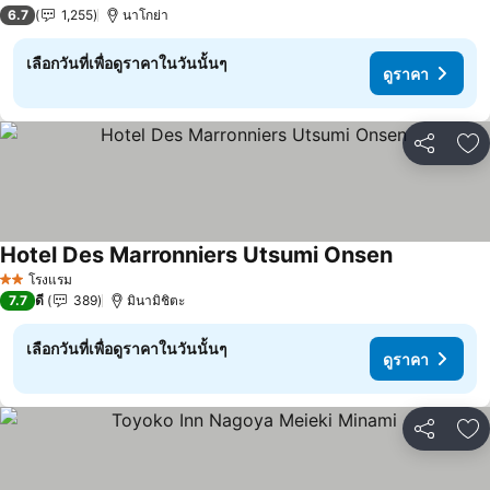
3 ดาว
6.7
1,255
นาโกย่า
เลือกวันที่เพื่อดูราคาในวันนั้นๆ
ดูราคา
แชร์
เพ
Hotel Des Marronniers Utsumi Onsen
ดูราคา
โรงแรม
2 ดาว
7.7
ดี
389
มินามิชิตะ
เลือกวันที่เพื่อดูราคาในวันนั้นๆ
ดูราคา
แชร์
เพ