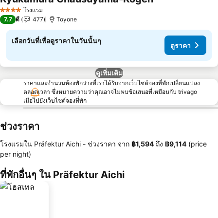
ดูราคา
โรงแรม
4 ดาว
7.7
ดี
477
Toyone
เลือกวันที่เพื่อดูราคาในวันนั้นๆ
ดูราคา
ดูเพิ่มเติม
ราคาและจำนวนห้องพักว่างที่เราได้รับจากเว็บไซต์จองที่พักเปลี่ยนแปลง
ตลอดเวลา ซึ่งหมายความว่าคุณอาจไม่พบข้อเสนอที่เหมือนกับ trivago
เมื่อไปยังเว็บไซต์จองที่พัก
ช่วงราคา
โรงแรมใน Präfektur Aichi -
ช่วงราคา
จาก
‎฿1,594
ถึง
‎฿9,114
(price
per night)
ที่พักอื่นๆ ใน Präfektur Aichi