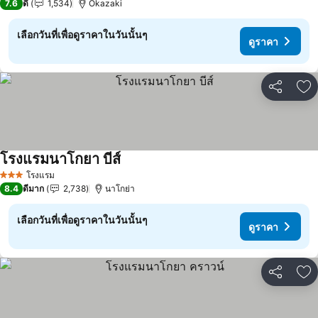
7.6
ดี
1,534
Okazaki
เลือกวันที่เพื่อดูราคาในวันนั้นๆ
ดูราคา
แชร์
เพ
โรงแรมนาโกยา บีส์
ดูราคา
โรงแรม
3 ดาว
8.4
ดีมาก
2,738
นาโกย่า
เลือกวันที่เพื่อดูราคาในวันนั้นๆ
ดูราคา
แชร์
เพ