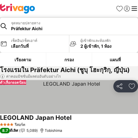
รายการโป
เข้าสู่ร
เมนู
จุดหมายปลายทาง
Präfektur Aichi
เช็คอิน/เช็คเอาท์
ผู้เข้าพักและห้องพัก
เลือกวันที่
2 ผู้เข้าพัก, 1 ห้อง
เรียงตาม
กรอง
แผนที่
โรงแรมใน Präfektur Aichi (ชูบุ โฮะกุริกุ, ญี่ปุ่น)
ค่าคอมมิชชั่นมีผลต่ออันดับอย่างไร
ตัวเลือกยอดนิยม
แชร์
เพ
LEGOLAND Japan Hotel
ดูราคา
รีสอร์ท
4 ดาว
8.7
ดีเลิศ
5,089
Tobishima