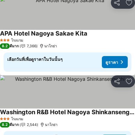
แชร์
เพ
APA Hotel Nagoya Sakae Kita
ดูราคา
โรงแรม
3 ดาว
8.2
ดีมาก
7,366
นาโกย่า
เลือกวันที่เพื่อดูราคาในวันนั้นๆ
ดูราคา
แชร์
เพ
Washington R&B Hotel Nagoya Shinkansenguchi
ดูราคา
โรงแรม
3 ดาว
8.2
ดีมาก
2,544
นาโกย่า