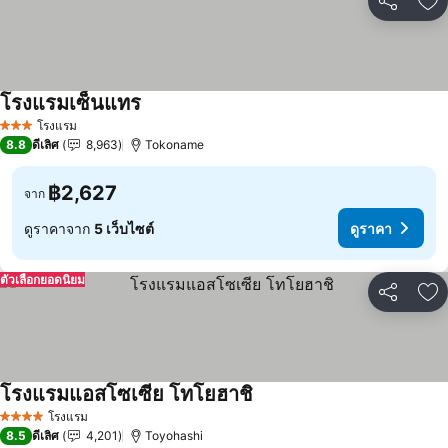
แชร์
เพ
โรงแรมเซ็นแทร
ดูราคา
โรงแรม
3 ดาว
8.8
ดีเลิศ
8,963
Tokoname
฿2,627
จาก
ดูราคาจาก
5 เว็บไซต์
ดูราคา
ตัวเลือกยอดนิยม
แชร์
เพ
โรงแรมแอสโซเซีย โทโยฮาชิ
ดูราคา
โรงแรม
4 ดาว
8.5
ดีเลิศ
4,201
Toyohashi