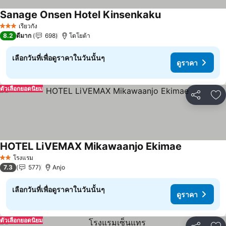
Sanage Onsen Hotel Kinsenkaku
ดูราคา
เรียวกัง
3 ดาว
8.2
ดีมาก
698
โตโยต้า
เลือกวันที่เพื่อดูราคาในวันนั้นๆ
ดูราคา
ตัวเลือกยอดนิยม
แชร์
เพ
HOTEL LiVEMAX Mikawaanjo Ekimae
ดูราคา
โรงแรม
2 ดาว
7.3
577
Anjo
เลือกวันที่เพื่อดูราคาในวันนั้นๆ
ดูราคา
ตัวเลือกยอดนิยม