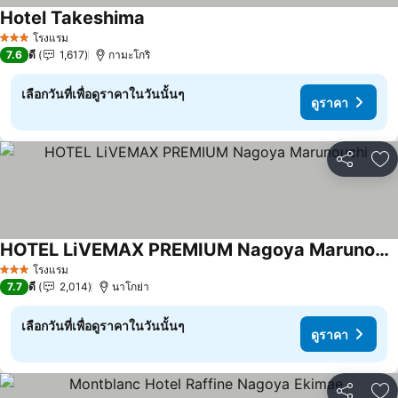
Hotel Takeshima
ดูราคา
โรงแรม
3 ดาว
7.6
ดี
1,617
กามะโกริ
เลือกวันที่เพื่อดูราคาในวันนั้นๆ
ดูราคา
แชร์
เพ
HOTEL LiVEMAX PREMIUM Nagoya Marunouchi
ดูราคา
โรงแรม
3 ดาว
7.7
ดี
2,014
นาโกย่า
เลือกวันที่เพื่อดูราคาในวันนั้นๆ
ดูราคา