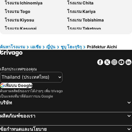
โรงแรม Ichinomiya
โรงแรม Chita
โรงแรม ภาคตะวันออกเฉียงเหนือ
โรงแรม มาเก๊า
โรงแรม Togo
โรงแรม Kariya
โรงแรม บาหลี
โรงแรม เกาะลังกาวี
โรงแรม Kiyosu
โรงแรม Tobishima
โรงแรม ปีนัง
โรงแรม บาห์เรน
โรงแรม Kasugai
โรงแรม Taketoyo
โรงแรม จอร์เจีย
โรงแรม ลาว
โรงแรม Kitanagoya
โรงแรม กามะโกริ
โรงแรม ประเทศไทย
โรงแรม ไซปรัส
โรงแรม ซาโมส
โรงแรม เกาะช้าง
ค้นหาโรงแรม
เอเชีย
ญี่ปุ่น
ชูบุ โฮะกุริกุ
Präfektur Aichi
โรงแรม เขตเมืองหลวงบรัสเซลส์
Facebook
Twitter
Insta
Yo
เลือกประเทศของคุณ
เพิ่มบน Google
ค้นหาผลลัพธ์ของเราได้ง่ายๆ: เพิ่ม trivago
เป็นแหล่งที่มาที่ต้องการบน Google
บริษัท
ผลิตภัณฑ์ของเรา
ข้อกำหนดและนโยบาย