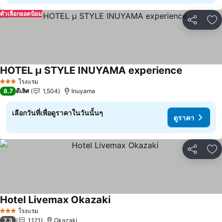
ตัวเลือกยอดนิยม
แชร์
เพ
HOTEL μ STYLE INUYAMA experience
ดูราคา
โรงแรม
3 ดาว
8.7
ดีเลิศ
1,504
Inuyama
เลือกวันที่เพื่อดูราคาในวันนั้นๆ
ดูราคา
แชร์
เพ
Hotel Livemax Okazaki
ดูราคา
โรงแรม
3 ดาว
7.3
1,121
Okazaki