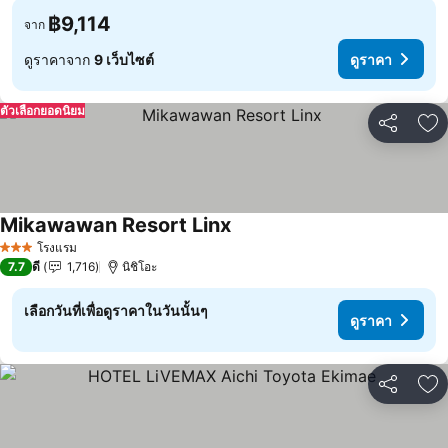
฿9,114
จาก
ดูราคาจาก
9 เว็บไซต์
ดูราคา
ตัวเลือกยอดนิยม
แชร์
เพ
Mikawawan Resort Linx
ดูราคา
โรงแรม
3 ดาว
7.7
ดี
1,716
นิชิโอะ
เลือกวันที่เพื่อดูราคาในวันนั้นๆ
ดูราคา
แชร์
เพ