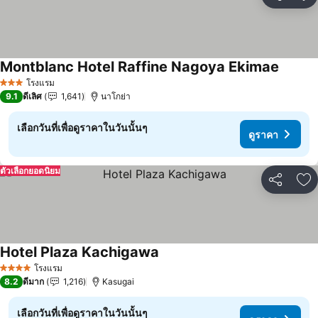
แชร์
เพ
Montblanc Hotel Raffine Nagoya Ekimae
ดูราคา
โรงแรม
3 ดาว
9.1
ดีเลิศ
1,641
นาโกย่า
เลือกวันที่เพื่อดูราคาในวันนั้นๆ
ดูราคา
ตัวเลือกยอดนิยม
แชร์
เพ
Hotel Plaza Kachigawa
ดูราคา
โรงแรม
4 ดาว
8.2
ดีมาก
1,216
Kasugai
เลือกวันที่เพื่อดูราคาในวันนั้นๆ