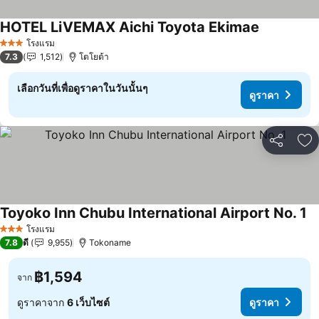
HOTEL LiVEMAX Aichi Toyota Ekimae
ดูราคา
โรงแรม
3 ดาว
7.3
1,512
โตโยต้า
เลือกวันที่เพื่อดูราคาในวันนั้นๆ
ดูราคา
แชร์
เพ
Toyoko Inn Chubu International Airport No. 1
ดู
โรงแรม
3 ดาว
7.8
ดี
9,955
Tokoname
฿1,594
จาก
ดูราคาจาก
6 เว็บไซต์
ดูราคา