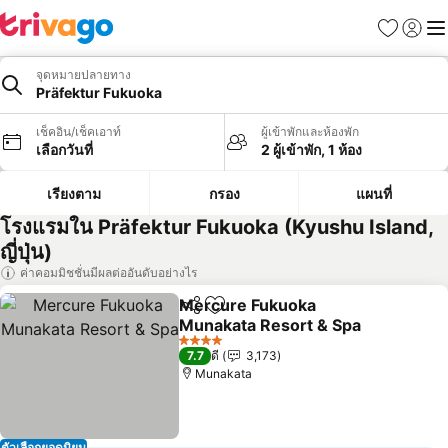
รายการโป
เข้าสู่ร
เมนู
จุดหมายปลายทาง
Präfektur Fukuoka
เช็คอิน/เช็คเอาท์
ผู้เข้าพักและห้องพัก
เลือกวันที่
2 ผู้เข้าพัก, 1 ห้อง
เรียงตาม
กรอง
แผนที่
โรงแรมใน Präfektur Fukuoka (Kyushu Island,
ญี่ปุ่น)
ค่าคอมมิชชั่นมีผลต่ออันดับอย่างไร
Mercure Fukuoka
แชร์
เพิ่มในรายการโปรด
Munakata Resort & Spa
ดูราคา
4 ดาว
7.7
ดี
3,173
Munakata
ตัวเลือกยอดนิยม