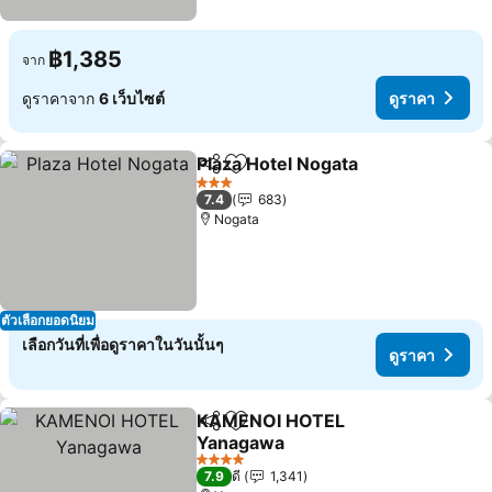
฿1,385
จาก
ดูราคาจาก
6 เว็บไซต์
ดูราคา
Plaza Hotel Nogata
แชร์
เพิ่มในรายการโปรด
ดูราคา
3 ดาว
7.4
683
Nogata
ตัวเลือกยอดนิยม
เลือกวันที่เพื่อดูราคาในวันนั้นๆ
ดูราคา
KAMENOI HOTEL
แชร์
เพิ่มในรายการโปรด
Yanagawa
ดูราคา
4 ดาว
7.9
ดี
1,341