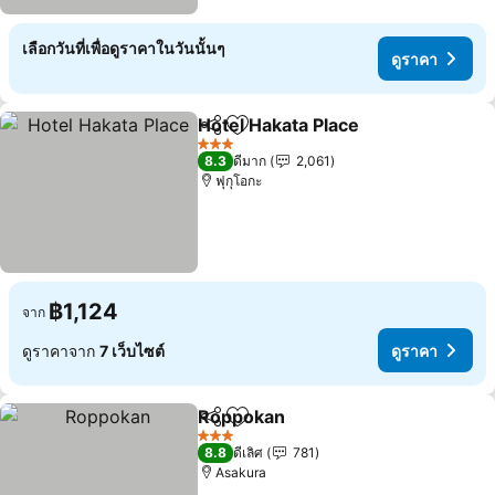
เลือกวันที่เพื่อดูราคาในวันนั้นๆ
ดูราคา
Hotel Hakata Place
แชร์
เพิ่มในรายการโปรด
ดูราคา
3 ดาว
8.3
ดีมาก
2,061
ฟุกุโอกะ
฿1,124
จาก
ดูราคาจาก
7 เว็บไซต์
ดูราคา
Roppokan
แชร์
เพิ่มในรายการโปรด
ดูราคา
3 ดาว
8.8
ดีเลิศ
781
Asakura