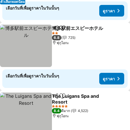
ตัวเลือกยอดนิยม
เลือกวันที่เพื่อดูราคาในวันนั้นๆ
ดูราคา
博多駅前エスビーホテル
แชร์
เพิ่มในรายการโปรด
ดูร
2 ดาว
6.8
725
ฟุกุโอกะ
เลือกวันที่เพื่อดูราคาในวันนั้นๆ
ดูราคา
The Luigans Spa and
แชร์
เพิ่มในรายการโปรด
Resort
ดูราคา
5 ดาว
8.4
ดีมาก
4,522
ฟุกุโอกะ