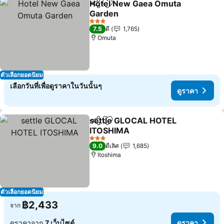
Hotel New Gaea Omuta
แชร์
เพิ่มในรายการโปรด
Garden
ดูราคา
3 ดาว
7.5
ดี
1,765
Omuta
ตัวเลือกยอดนิยม
เลือกวันที่เพื่อดูราคาในวันนั้นๆ
ดูราคา
settle GLOCAL HOTEL
แชร์
เพิ่มในรายการโปรด
ITOSHIMA
ดูราคา
3 ดาว
9.0
ดีเลิศ
1,685
Itoshima
ตัวเลือกยอดนิยม
฿2,433
จาก
ดูราคาจาก
7 เว็บไซต์
ดูราคา