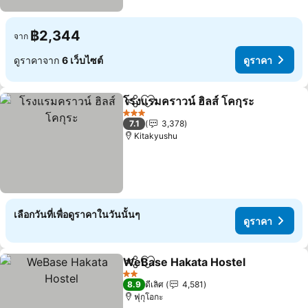
฿2,344
จาก
ดูราคาจาก
6 เว็บไซต์
ดูราคา
โรงแรมคราวน์ ฮิลส์ โคกุระ
แชร์
เพิ่มในรายการโปรด
ด
3 ดาว
7.1
3,378
Kitakyushu
เลือกวันที่เพื่อดูราคาในวันนั้นๆ
ดูราคา
WeBase Hakata Hostel
แชร์
เพิ่มในรายการโปรด
ดูร
2 ดาว
8.9
ดีเลิศ
4,581
ฟุกุโอกะ