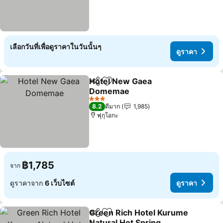
เลือกวันที่เพื่อดูราคาในวันนั้นๆ
ดูราคา
Hotel New Gaea
แชร์
เพิ่มในรายการโปรด
Domemae
ดูราคา
3 ดาว
8.2
ดีมาก
1,985
ฟุกุโอกะ
฿1,785
จาก
ดูราคาจาก
6 เว็บไซต์
ดูราคา
Green Rich Hotel Kurume
แชร์
เพิ่มในรายการโปรด
Natural Hot Spring