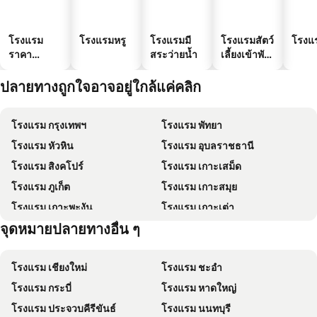
โรงแรม
โรงแรมหรู
โรงแรมมี
โรงแรมสัตว์
โรงแ
ราคา
สระว่ายน้ำ
เลี้ยงเข้าพัก
ประหยัด
ได้
ปลายทางถูกใจอาจอยู่ใกล้แค่คลิก
โรงแรม กรุงเทพฯ
โรงแรม พัทยา
โรงแรม หัวหิน
โรงแรม อุบลราชธานี
โรงแรม สิงคโปร์
โรงแรม เกาะเสม็ด
โรงแรม ภูเก็ต
โรงแรม เกาะสมุย
โรงแรม เกาะพะงัน
โรงแรม เกาะเต่า
จุดหมายปลายทางอื่น ๆ
โรงแรม เกาะฟุก๊ว
โรงแรม ปีนัง
โรงแรม เชียงใหม่
โรงแรม ชะอำ
โรงแรม กระบี่
โรงแรม หาดใหญ่
โรงแรม ประจวบคีรีขันธ์
โรงแรม นนทบุรี