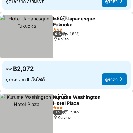
ดูราคาจาก
7 เว็บไซต์
ดูราคา
Hotel Japanesque
แชร์
เพิ่มในรายการโปรด
Fukuoka
ดูราคา
3 ดาว
6.6
1,528
ฟุกุโอกะ
฿2,072
จาก
ดูราคาจาก
6 เว็บไซต์
ดูราคา
Kurume Washington
แชร์
เพิ่มในรายการโปรด
Hotel Plaza
ดูราคา
3 ดาว
7.3
2,382
Kurume