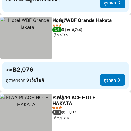
ดูราคา
Hotel WBF Grande Hakata
แชร์
เพิ่มในรายการโปรด
3 ดาว
7.6
ดี
8,746
ฟุกุโอกะ
฿2,076
จาก
ดูราคาจาก
9 เว็บไซต์
ดูราคา
EIWA PLACE HOTEL
แชร์
เพิ่มในรายการโปรด
HAKATA
ดูราคา
3 ดาว
6.6
1,117
ฟุกุโอกะ