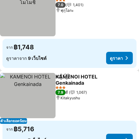
3 ดาว
7.0
1,401
ฟุกุโอกะ
฿1,748
จาก
ดูราคาจาก
9 เว็บไซต์
ดูราคา
KAMENOI HOTEL
แชร์
เพิ่มในรายการโปรด
Genkainada
ดูราคา
3 ดาว
7.9
ดี
1,067
Kitakyushu
ตัวเลือกยอดนิยม
฿5,716
จาก