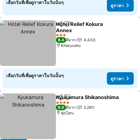
เลือกวันที่เพื่อดูราคาในวันนั้นๆ
ดูราคา
Hotel Relief Kokura
แชร์
เพิ่มในรายการโปรด
Annex
ดูราคา
3 ดาว
8.4
ดีมาก
4,432
Kitakyushu
เลือกวันที่เพื่อดูราคาในวันนั้นๆ
ดูราคา
Kyukamura Shikanoshima
แชร์
เพิ่มในรายการโปรด
4 ดาว
8.0
ดีมาก
2,281
ฟุกุโอกะ