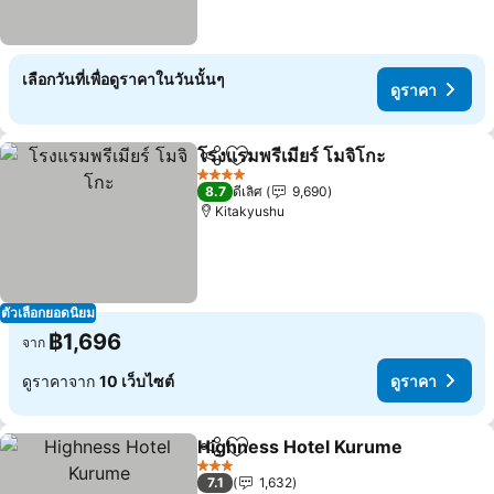
เลือกวันที่เพื่อดูราคาในวันนั้นๆ
ดูราคา
โรงแรมพรีเมียร์ โมจิโกะ
แชร์
เพิ่มในรายการโปรด
ดูรา
4 ดาว
8.7
ดีเลิศ
9,690
Kitakyushu
ตัวเลือกยอดนิยม
฿1,696
จาก
ดูราคาจาก
10 เว็บไซต์
ดูราคา
Highness Hotel Kurume
แชร์
เพิ่มในรายการโปรด
ดู
3 ดาว
7.1
1,632