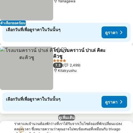
Yanagawa
ตัวเลือกยอดนิยม
เลือกวันที่เพื่อดูราคาในวันนั้นๆ
ดูราคา
โรงแรมคราวน์ ปาเล่ คิตะ
แชร์
เพิ่มในรายการโปรด
คิวชู
ดูราคา
4 ดาว
7.3
2,499
Kitakyushu
เลือกวันที่เพื่อดูราคาในวันนั้นๆ
ดูราคา
ดูเพิ่มเติม
ราคาและจำนวนห้องพักว่างที่เราได้รับจากเว็บไซต์จองที่พักเปลี่ยนแปลง
ตลอดเวลา ซึ่งหมายความว่าคุณอาจไม่พบข้อเสนอที่เหมือนกับ trivago