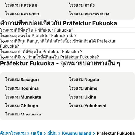
โรงแรม นครพนม
โรงแรม ดานัง
โรงแรม นครนายก
โรงแรม หลวงพระบาง
คำถามที่พบบ่อยเกี่ยวกับ Präfektur Fukuoka
โรงแรม เกาะล้าน
โรงแรม ซินยี่
โรงแรมที่ดีที่สุดใน Präfektur Fukuoka?
โรงแรม ระยอง
โรงแรม กาญจนบุรี
โรงแรมสุดหรูใน Präfektur Fukuoka คือ?
โรงแรม สระบุรี
โรงแรม นครราชสีมา
โรงแรมที่ดีสุด ที่อณุญาติให้นำสัตว์เลี้ยงเข้าพักด้วยได้ Präfektur
Fukuoka?
โรงแรม หาดป่าตอง
โรงแรม อุดรธานี
โรงแรมสปาที่ดีที่สุดใน Präfektur Fukuoka ?
โรงแรมที่มีสระว่ายน้ำที่ดีที่สุดใน Präfektur Fukuoka?
โรงแรม เวียงจันทน์
โรงแรม เกาะหลีเป๊ะ
Präfektur Fukuoka - จุดหมายปลายทางอื่น ๆ
โรงแรม เกาะลันตา
โรงแรม ญี่ปุ่น
โรงแรม ภาคตะวันออกเฉียงเหนือ
โรงแรม Schaffhausen
โรงแรม Sasaguri
โรงแรม Nogata
โรงแรม มาเก๊า
โรงแรม ไทเป
โรงแรม Itoshima
โรงแรม Shime
โรงแรม ทัสคานี
โรงแรม บาหลี
โรงแรม Munakata
โรงแรม Ukiha
โรงแรม คาเมรอนไฮแลนด์
โรงแรม จอร์เจีย
โรงแรม Chikugo
โรงแรม Yukuhashi
โรงแรม ลักเซมเบิร์ก
โรงแรม มัลดีฟส์
โรงแรม Miyawaka
โรงแรม กาลิเซีย
โรงแรม ซาโมส
โรงแรม ภาคใต้
โรงแรม ลิกูเรีย
ค้นหาโรงแรม
เอเชีย
ญี่ปุ่น
Kyushu Island
Präfektur Fukuoka