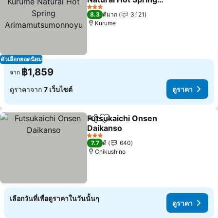
Arimamutsumonnoyu
ดูราคา
3 ดาว
8.3
ดีมาก
3,121
Kurume
ตัวเลือกยอดนิยม
฿1,859
จาก
ดูราคาจาก
7 เว็บไซต์
ดูราคา
Futsukaichi Onsen
แชร์
เพิ่มในรายการโปรด
Daikanso
ดูราคา
3 ดาว
7.7
ดี
640
Chikushino
เลือกวันที่เพื่อดูราคาในวันนั้นๆ
ดูราคา