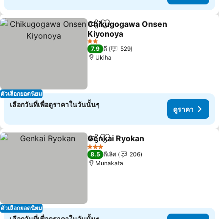
Chikugogawa Onsen
แชร์
เพิ่มในรายการโปรด
Kiyonoya
ดูราคา
2 ดาว
7.9
ดี
529
Ukiha
ตัวเลือกยอดนิยม
เลือกวันที่เพื่อดูราคาในวันนั้นๆ
ดูราคา
Genkai Ryokan
แชร์
เพิ่มในรายการโปรด
ดูราคา
3 ดาว
8.5
ดีเลิศ
206
Munakata
ตัวเลือกยอดนิยม
เลือกวันที่เพื่อดูราคาในวันนั้นๆ