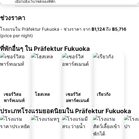
เมื่อไปยังเว็บไซต์จองที่พัก
ช่วงราคา
โรงแรมใน Präfektur Fukuoka -
ช่วงราคา
จาก
‎฿1,124
ถึง
‎฿5,716
(price per night)
ที่พักอื่นๆ ใน Präfektur Fukuoka
เซอร์วิสอ
โฮสเทล
เซอร์วิส
เรียวกัง
พาร์ทเมนท์
อพาร์ตเมนต์
ประเภทโรงแรมยอดนิยมใน Präfektur Fukuoka