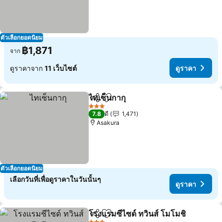
ตัวเลือกยอดนิยม
฿1,871
จาก
ดูราคาจาก
11 เว็บไซต์
ดูราคา
ไทเซ็นกากุ
แชร์
เพิ่มในรายการโปรด
ดูราคา
3 ดาว
7.8
ดี
1,471
Asakura
ตัวเลือกยอดนิยม
เลือกวันที่เพื่อดูราคาในวันนั้นๆ
ดูราคา
โรงแรมซีไซด์ ทวินส์ โมโมชิ
แชร์
เพิ่มในรายการโปรด
ด