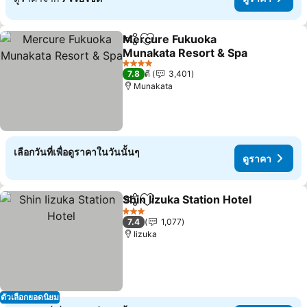
Mercure Fukuoka
แชร์
เพิ่มในรายการโปรด
Munakata Resort & Spa
ดูราคา
4 ดาว
7.8
ดี
3,401
Munakata
เลือกวันที่เพื่อดูราคาในวันนั้นๆ
ดูราคา
Shin Iizuka Station Hotel
แชร์
เพิ่มในรายการโปรด
ดู
3 ดาว
7.4
1,077
Iizuka
ตัวเลือกยอดนิยม