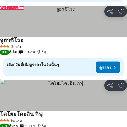
ตัวเลือกยอดนิยม
แชร์
เพ
จูฮาชิโระ
เรียวกัง
3 ดาว
9.0
ดีเลิศ
3,428
กิฟุ
เลือกวันที่เพื่อดูราคาในวันนั้นๆ
ดูราคา
แชร์
เพ
โตโยะโคะอิน กิฟุ
โรงแรม
3 ดาว
8.1
ดีมาก
1,007
กิฟุ