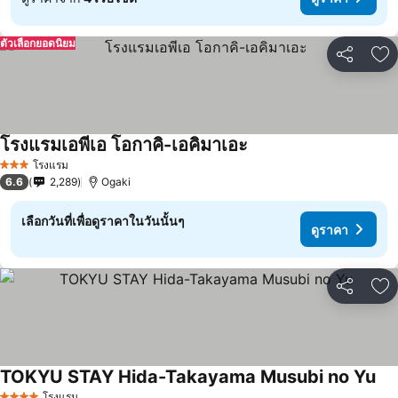
ตัวเลือกยอดนิยม
แชร์
เพ
โรงแรมเอพีเอ โอกาคิ-เอคิมาเอะ
โรงแรม
3 ดาว
6.6
2,289
Ogaki
เลือกวันที่เพื่อดูราคาในวันนั้นๆ
ดูราคา
แชร์
เพ
TOKYU STAY Hida-Takayama Musubi no Yu
โรงแรม