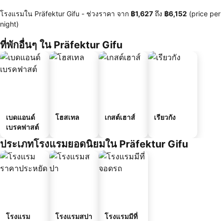
โรงแรมใน Präfektur Gifu -
ช่วงราคา
จาก
‎฿1,627
ถึง
‎฿6,152
(price per
night)
ที่พักอื่นๆ ใน Präfektur Gifu
เบดแอนด์
โฮสเทล
เกสต์เฮาส์
เรียวกัง
เบรคฟาสต์
ประเภทโรงแรมยอดนิยมใน Präfektur Gifu
โรงแรม
โรงแรมสปา
โรงแรมมีที่