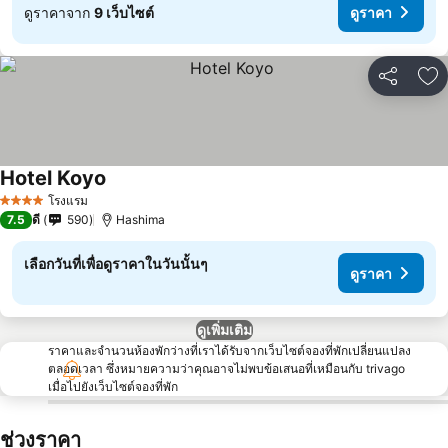
ดูราคาจาก
9 เว็บไซต์
ดูราคา
แชร์
เพ
Hotel Koyo
โรงแรม
4 ดาว
7.5
ดี
590
Hashima
เลือกวันที่เพื่อดูราคาในวันนั้นๆ
ดูราคา
ดูเพิ่มเติม
ราคาและจำนวนห้องพักว่างที่เราได้รับจากเว็บไซต์จองที่พักเปลี่ยนแปลง
ตลอดเวลา ซึ่งหมายความว่าคุณอาจไม่พบข้อเสนอที่เหมือนกับ trivago
เมื่อไปยังเว็บไซต์จองที่พัก
ช่วงราคา