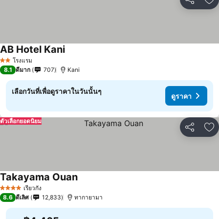
แชร์
เพ
AB Hotel Kani
โรงแรม
2 ดาว
8.1
ดีมาก
707
Kani
เลือกวันที่เพื่อดูราคาในวันนั้นๆ
ดูราคา
ตัวเลือกยอดนิยม
แชร์
เพ
Takayama Ouan
เรียวกัง
4 ดาว
8.6
ดีเลิศ
12,833
ทากายามา