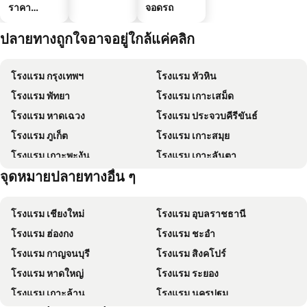
ราคา
จอดรถ
ประหยัด
ปลายทางถูกใจอาจอยู่ใกล้แค่คลิก
โรงแรม กรุงเทพฯ
โรงแรม หัวหิน
โรงแรม พัทยา
โรงแรม เกาะเสม็ด
โรงแรม หาดเฉวง
โรงแรม ประจวบคีรีขันธ์
โรงแรม ภูเก็ต
โรงแรม เกาะสมุย
โรงแรม เกาะพะงัน
โรงแรม เกาะลันตา
จุดหมายปลายทางอื่น ๆ
โรงแรม เกาะหลีเป๊ะ
โรงแรม เกาะฟุก๊ว
โรงแรม เชียงใหม่
โรงแรม อุบลราชธานี
โรงแรม ฮ่องกง
โรงแรม ชะอำ
โรงแรม กาญจนบุรี
โรงแรม สิงคโปร์
โรงแรม หาดใหญ่
โรงแรม ระยอง
โรงแรม เกาะล้าน
โรงแรม นครปฐม