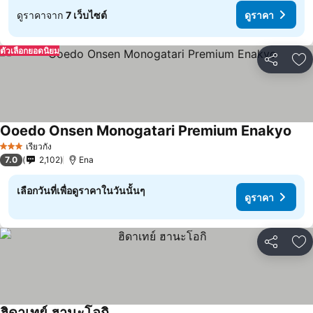
ดูราคาจาก
7 เว็บไซต์
ดูราคา
ตัวเลือกยอดนิยม
แชร์
เพ
Ooedo Onsen Monogatari Premium Enakyo
เรียวกัง
3 ดาว
7.0
2,102
Ena
เลือกวันที่เพื่อดูราคาในวันนั้นๆ
ดูราคา
แชร์
เพ