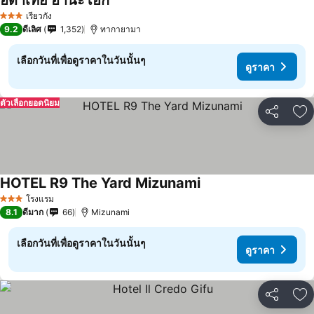
ฮิดาเทย์ ฮานะโอกิ
เรียวกัง
3 ดาว
9.2
ดีเลิศ
1,352
ทากายามา
เลือกวันที่เพื่อดูราคาในวันนั้นๆ
ดูราคา
ตัวเลือกยอดนิยม
แชร์
เพ
HOTEL R9 The Yard Mizunami
โรงแรม
3 ดาว
8.1
ดีมาก
66
Mizunami
เลือกวันที่เพื่อดูราคาในวันนั้นๆ
ดูราคา
แชร์
เพ