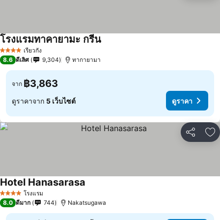
โรงแรมทาคายามะ กรีน
เรียวกัง
4 ดาว
8.6
ดีเลิศ
9,304
ทากายามา
฿3,863
จาก
ดูราคาจาก
5 เว็บไซต์
ดูราคา
แชร์
เพ
Hotel Hanasarasa
โรงแรม
4 ดาว
8.0
ดีมาก
744
Nakatsugawa