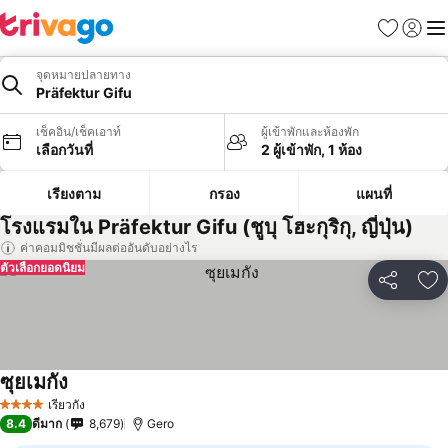
รายการโป
เข้าสู่ร
เมนู
จุดหมายปลายทาง
Präfektur Gifu
เช็คอิน/เช็คเอาท์
ผู้เข้าพักและห้องพัก
เลือกวันที่
2 ผู้เข้าพัก, 1 ห้อง
เรียงตาม
กรอง
แผนที่
โรงแรมใน Präfektur Gifu (ชูบุ โฮะกุริกุ, ญี่ปุ่น)
ค่าคอมมิชชั่นมีผลต่ออันดับอย่างไร
ตัวเลือกยอดนิยม
แชร์
เพ
ซุยเมกัง
เรียวกัง
4 ดาว
8.4
ดีมาก
8,679
Gero