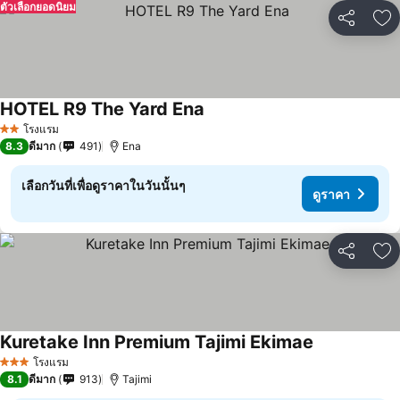
ตัวเลือกยอดนิยม
แชร์
เพ
HOTEL R9 The Yard Ena
โรงแรม
2 ดาว
8.3
ดีมาก
491
Ena
เลือกวันที่เพื่อดูราคาในวันนั้นๆ
ดูราคา
แชร์
เพ
Kuretake Inn Premium Tajimi Ekimae
โรงแรม
3 ดาว
8.1
ดีมาก
913
Tajimi