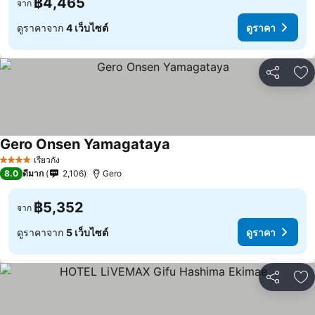
฿4,465
จาก
ดูราคาจาก
4 เว็บไซต์
ดูราคา
แชร์
เพ
Gero Onsen Yamagataya
เรียวกัง
4 ดาว
8.0
ดีมาก
2,106
Gero
฿5,352
จาก
ดูราคาจาก
5 เว็บไซต์
ดูราคา
แชร์
เพ