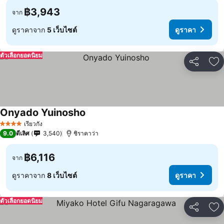
฿3,943
จาก
ดูราคาจาก
5 เว็บไซต์
ดูราคา
ตัวเลือกยอดนิยม
แชร์
เพ
Onyado Yuinosho
เรียวกัง
4 ดาว
9.0
ดีเลิศ
3,540
ชิราคาว่า
฿6,116
จาก
ดูราคาจาก
8 เว็บไซต์
ดูราคา
ตัวเลือกยอดนิยม
แชร์
เพ