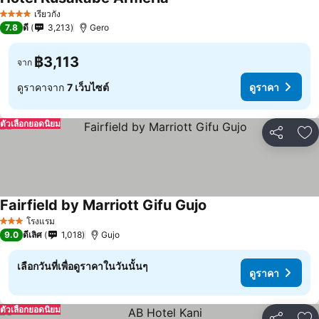
เรียวกัง
4 ดาว
7.8
ดี
3,213
Gero
฿3,113
จาก
ดูราคาจาก
7 เว็บไซต์
ดูราคา
ตัวเลือกยอดนิยม
แชร์
เพ
Fairfield by Marriott Gifu Gujo
โรงแรม
3 ดาว
9.0
ดีเลิศ
1,018
Gujo
เลือกวันที่เพื่อดูราคาในวันนั้นๆ
ดูราคา
ตัวเลือกยอดนิยม