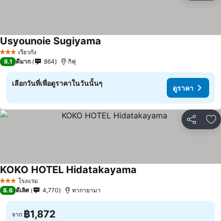
Usyounoie Sugiyama
เรียวกัง
3 ดาว
8.1
ดีมาก
864
กิฟุ
เลือกวันที่เพื่อดูราคาในวันนั้นๆ
ดูราคา
แชร์
เพ
KOKO HOTEL Hidatakayama
โรงแรม
3 ดาว
8.6
ดีเลิศ
4,770
ทากายามา
฿1,872
จาก