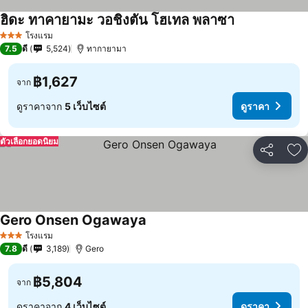
ฮิดะ ทาคายามะ วอชิงตัน โฮเทล พลาซา
โรงแรม
3 ดาว
7.5
ดี
5,524
ทากายามา
฿1,627
จาก
ดูราคาจาก
5 เว็บไซต์
ดูราคา
ตัวเลือกยอดนิยม
แชร์
เพ
Gero Onsen Ogawaya
โรงแรม
3 ดาว
7.8
ดี
3,189
Gero
฿5,804
จาก
ดูราคาจาก
4 เว็บไซต์
ดูราคา