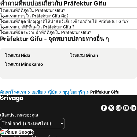
คำถามที่พบบ่อยเกี่ยวกับ Präfektur Gifu
โรงแรม นครราชสีมา
โรงแรม ซินยี่
โรงแรมที่ดีที่สุดใน Präfektur Gifu?
โรงแรม เขาหลัก
โรงแรม โตเกียว
โรงแรมสุดหรูใน Präfektur Gifu คือ?
โรงแรม อุดรธานี
โรงแรม ศรีราชา
โรงแรมที่ดีสุด ที่อณุญาติให้นำสัตว์เลี้ยงเข้าพักด้วยได้ Präfektur Gifu?
โรงแรมสปาที่ดีที่สุดใน Präfektur Gifu ?
โรงแรม กระบี่
โรงแรม นครนายก
โรงแรมที่มีสระว่ายน้ำที่ดีที่สุดใน Präfektur Gifu?
Präfektur Gifu - จุดหมายปลายทางอื่น ๆ
โรงแรม นครพนม
โรงแรม ฮ่องกง
โรงแรม Schaffhausen
โรงแรม ไทเป
โรงแรม Hida
โรงแรม Ginan
โรงแรม เกาะเต่า
โรงแรม มัลดีฟส์
โรงแรม Minokamo
โรงแรม ภาคตะวันออกเฉียงเหนือ
โรงแรม มาเก๊า
โรงแรม บาหลี
โรงแรม เกาะลังกาวี
โรงแรม ปีนัง
โรงแรม บาห์เรน
โรงแรม จอร์เจีย
โรงแรม ลาว
ค้นหาโรงแรม
เอเชีย
ญี่ปุ่น
ชูบุ โฮะกุริกุ
Präfektur Gifu
โรงแรม ประเทศไทย
โรงแรม ไซปรัส
Facebook
Twitter
Insta
Yo
โรงแรม ซาโมส
โรงแรม เกาะช้าง
เลือกประเทศของคุณ
โรงแรม เขตเมืองหลวงบรัสเซลส์
เพิ่มบน Google