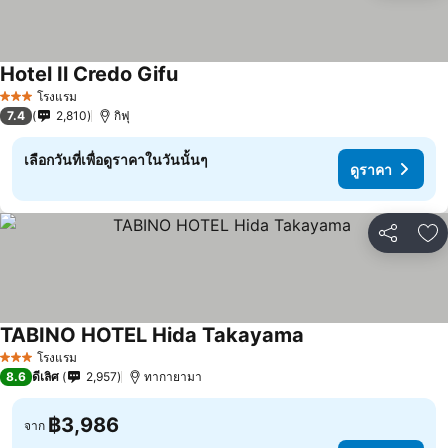
Hotel Il Credo Gifu
โรงแรม
3 ดาว
7.4
2,810
กิฟุ
เลือกวันที่เพื่อดูราคาในวันนั้นๆ
ดูราคา
แชร์
เพ
TABINO HOTEL Hida Takayama
โรงแรม
3 ดาว
8.6
ดีเลิศ
2,957
ทากายามา
฿3,986
จาก