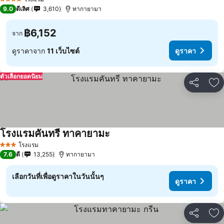
4 ดาว
9.0
ดีเลิศ
3,610
ทากายามา
฿6,152
จาก
ดูราคาจาก
11 เว็บไซต์
ดูราคา
ตัวเลือกยอดนิยม
แชร์
เพ
โรงแรมคันทรี ทาคายามะ
โรงแรม
3 ดาว
7.6
ดี
13,255
ทากายามา
เลือกวันที่เพื่อดูราคาในวันนั้นๆ
ดูราคา
แชร์
เพ