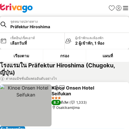
รายการโป
เข้าสู่ร
เมนู
จุดหมายปลายทาง
Präfektur Hiroshima
เช็คอิน/เช็คเอาท์
ผู้เข้าพักและห้องพัก
เลือกวันที่
2 ผู้เข้าพัก, 1 ห้อง
เรียงตาม
กรอง
แผนที่
โรงแรมใน Präfektur Hiroshima (Chugoku,
ญี่ปุ่น)
ค่าคอมมิชชั่นมีผลต่ออันดับอย่างไร
Kinoe Onsen Hotel
แชร์
เพิ่มในรายการโปรด
Seifukan
ดูราคา
3 ดาว
8.7
ดีเลิศ
1,333
Osakikamijima
ตัวเลือกยอดนิยม