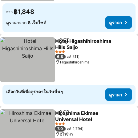
฿1,848
จาก
ดูราคาจาก
8 เว็บไซต์
ดูราคา
Hotel Higashihiroshima
แชร์
เพิ่มในรายการโปรด
Hills Saijo
ดูราคา
3 ดาว
6.8
511
Higashihiroshima
เลือกวันที่เพื่อดูราคาในวันนั้นๆ
ดูราคา
Hiroshima Ekimae
แชร์
เพิ่มในรายการโปรด
Universal Hotel
ดูราคา
3 ดาว
7.0
2,794
ฮิโรชิมา