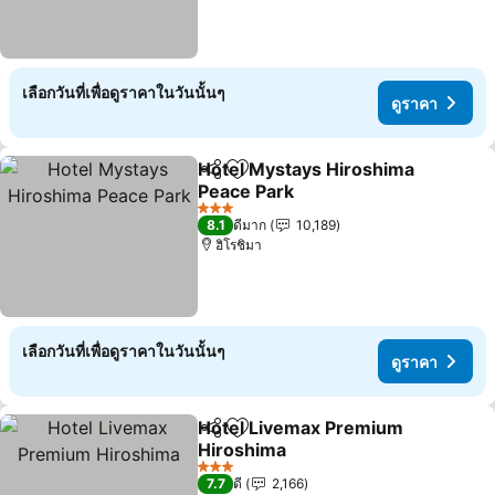
เลือกวันที่เพื่อดูราคาในวันนั้นๆ
ดูราคา
Hotel Mystays Hiroshima
แชร์
เพิ่มในรายการโปรด
Peace Park
ดูราคา
3 ดาว
8.1
ดีมาก
10,189
ฮิโรชิมา
เลือกวันที่เพื่อดูราคาในวันนั้นๆ
ดูราคา
Hotel Livemax Premium
แชร์
เพิ่มในรายการโปรด
Hiroshima
ดูราคา
3 ดาว
7.7
ดี
2,166