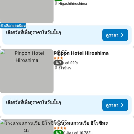
Higashihiroshima
ตัวเลือกยอดนิยม
เลือกวันที่เพื่อดูราคาในวันนั้นๆ
ดูราคา
Pinpon Hotel Hiroshima
แชร์
เพิ่มในรายการโปรด
ดู
3 ดาว
6.7
929
ฮิโรชิมา
เลือกวันที่เพื่อดูราคาในวันนั้นๆ
ดูราคา
โรงแรมแกรนเวีย ฮิโรชิมะ
แชร์
เพิ่มในรายการโปรด
ดู
4 ดาว
8.7
ดีเลิศ
19,782