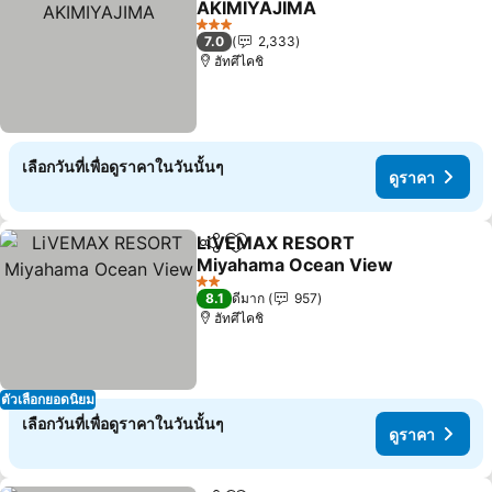
AKIMIYAJIMA
ดูราคา
3 ดาว
7.0
2,333
ฮัทศึไคชิ
เลือกวันที่เพื่อดูราคาในวันนั้นๆ
ดูราคา
LiVEMAX RESORT
แชร์
เพิ่มในรายการโปรด
Miyahama Ocean View
ดูราคา
2 ดาว
8.1
ดีมาก
957
ฮัทศึไคชิ
ตัวเลือกยอดนิยม
เลือกวันที่เพื่อดูราคาในวันนั้นๆ
ดูราคา