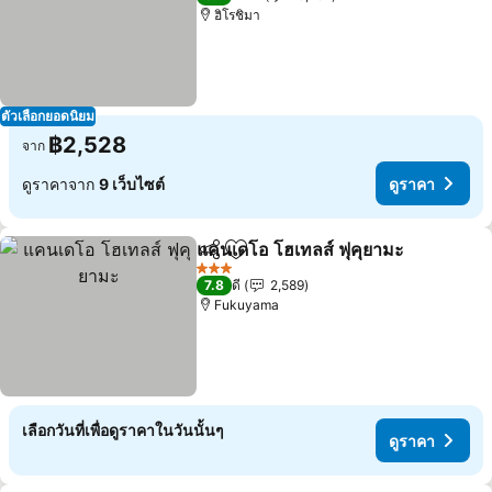
ฮิโรชิมา
ตัวเลือกยอดนิยม
฿2,528
จาก
ดูราคาจาก
9 เว็บไซต์
ดูราคา
แคนเดโอ โฮเทลส์ ฟุคุยามะ
แชร์
เพิ่มในรายการโปรด
ดู
3 ดาว
7.8
ดี
2,589
Fukuyama
เลือกวันที่เพื่อดูราคาในวันนั้นๆ
ดูราคา