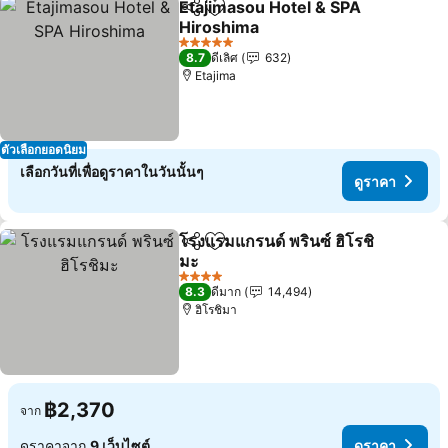
Etajimasou Hotel & SPA
แชร์
เพิ่มในรายการโปรด
Hiroshima
ดูราคา
5 ดาว
8.7
ดีเลิศ
632
Etajima
ตัวเลือกยอดนิยม
เลือกวันที่เพื่อดูราคาในวันนั้นๆ
ดูราคา
โรงแรมแกรนด์ พรินซ์ ฮิโรชิ
แชร์
เพิ่มในรายการโปรด
มะ
ดูราคา
4 ดาว
8.3
ดีมาก
14,494
ฮิโรชิมา
฿2,370
จาก
ดูราคาจาก
9 เว็บไซต์
ดูราคา