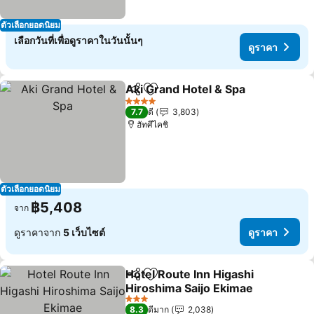
ตัวเลือกยอดนิยม
เลือกวันที่เพื่อดูราคาในวันนั้นๆ
ดูราคา
Aki Grand Hotel & Spa
แชร์
เพิ่มในรายการโปรด
ดูรา
4 ดาว
7.7
ดี
3,803
ฮัทศึไคชิ
ตัวเลือกยอดนิยม
฿5,408
จาก
ดูราคาจาก
5 เว็บไซต์
ดูราคา
Hotel Route Inn Higashi
แชร์
เพิ่มในรายการโปรด
Hiroshima Saijo Ekimae
ดูราคา
3 ดาว
8.3
ดีมาก
2,038