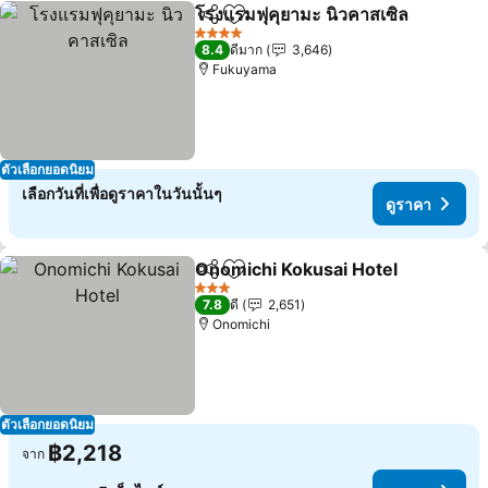
โรงแรมฟุคุยามะ นิวคาสเซิล
แชร์
เพิ่มในรายการโปรด
ด
4 ดาว
8.4
ดีมาก
3,646
Fukuyama
ตัวเลือกยอดนิยม
เลือกวันที่เพื่อดูราคาในวันนั้นๆ
ดูราคา
Onomichi Kokusai Hotel
แชร์
เพิ่มในรายการโปรด
ดู
3 ดาว
7.8
ดี
2,651
Onomichi
ตัวเลือกยอดนิยม
฿2,218
จาก