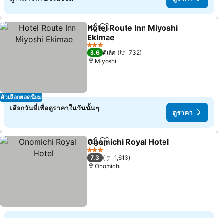
Hotel Route Inn Miyoshi
แชร์
เพิ่มในรายการโปรด
Ekimae
ดูราคา
3 ดาว
8.6
ดีเลิศ
732
Miyoshi
ตัวเลือกยอดนิยม
เลือกวันที่เพื่อดูราคาในวันนั้นๆ
ดูราคา
Onomichi Royal Hotel
แชร์
เพิ่มในรายการโปรด
ดูรา
3 ดาว
7.3
1,613
Onomichi