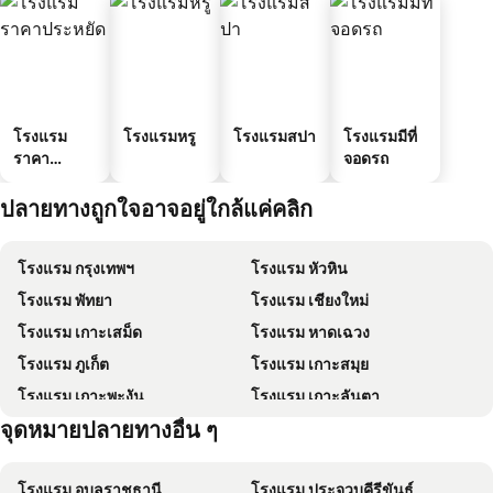
โรงแรม
โรงแรมหรู
โรงแรมสปา
โรงแรมมีที่
ราคา
จอดรถ
ประหยัด
ปลายทางถูกใจอาจอยู่ใกล้แค่คลิก
โรงแรม กรุงเทพฯ
โรงแรม หัวหิน
โรงแรม พัทยา
โรงแรม เชียงใหม่
โรงแรม เกาะเสม็ด
โรงแรม หาดเฉวง
โรงแรม ภูเก็ต
โรงแรม เกาะสมุย
โรงแรม เกาะพะงัน
โรงแรม เกาะลันตา
จุดหมายปลายทางอื่น ๆ
โรงแรม เกาะหลีเป๊ะ
โรงแรม ไทเป
โรงแรม อุบลราชธานี
โรงแรม ประจวบคีรีขันธ์