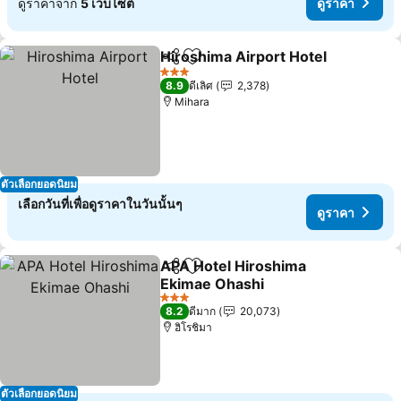
ดูราคาจาก
5 เว็บไซต์
ดูราคา
Hiroshima Airport Hotel
แชร์
เพิ่มในรายการโปรด
ดู
3 ดาว
8.9
ดีเลิศ
2,378
Mihara
ตัวเลือกยอดนิยม
เลือกวันที่เพื่อดูราคาในวันนั้นๆ
ดูราคา
APA Hotel Hiroshima
แชร์
เพิ่มในรายการโปรด
Ekimae Ohashi
ดูราคา
3 ดาว
8.2
ดีมาก
20,073
ฮิโรชิมา
ตัวเลือกยอดนิยม