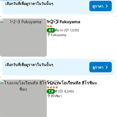
เลือกวันที่เพื่อดูราคาในวันนั้นๆ
ดูราคา
1-2-3 Fukuyama
แชร์
เพิ่มในรายการโปรด
ดูราคา
2 ดาว
8.1
ดีมาก
1,025
Fukuyama
เลือกวันที่เพื่อดูราคาในวันนั้นๆ
ดูราคา
โรงแรมโอเรียนทัล ฮิโรชิมะ
แชร์
เพิ่มในรายการโปรด
ด
4 ดาว
7.9
ดี
8,240
ฮิโรชิมา