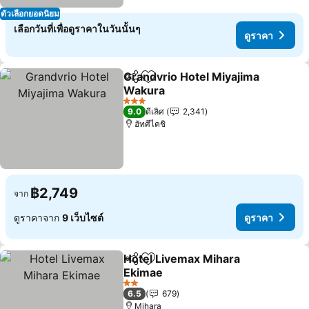
ตัวเลือกยอดนิยม
เลือกวันที่เพื่อดูราคาในวันนั้นๆ
ดูราคา
Grandvrio Hotel Miyajima
แชร์
เพิ่มในรายการโปรด
Wakura
ดูราคา
3 ดาว
9.0
ดีเลิศ
2,341
ฮัทศึไคชิ
฿2,749
จาก
ดูราคาจาก
9 เว็บไซต์
ดูราคา
Hotel Livemax Mihara
แชร์
เพิ่มในรายการโปรด
Ekimae
ดูราคา
2 ดาว
6.5
679
Mihara