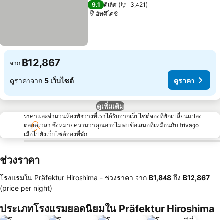
ดูราคา
4 ดาว
9.1
ดีเลิศ
3,421
ฮัทศึไคชิ
฿12,867
จาก
ดูราคาจาก
5 เว็บไซต์
ดูราคา
ดูเพิ่มเติม
ราคาและจำนวนห้องพักว่างที่เราได้รับจากเว็บไซต์จองที่พักเปลี่ยนแปลง
ตลอดเวลา ซึ่งหมายความว่าคุณอาจไม่พบข้อเสนอที่เหมือนกับ trivago
เมื่อไปยังเว็บไซต์จองที่พัก
ช่วงราคา
โรงแรมใน Präfektur Hiroshima -
ช่วงราคา
จาก
‎฿1,848
ถึง
‎฿12,867
(price per night)
ประเภทโรงแรมยอดนิยมใน Präfektur Hiroshima