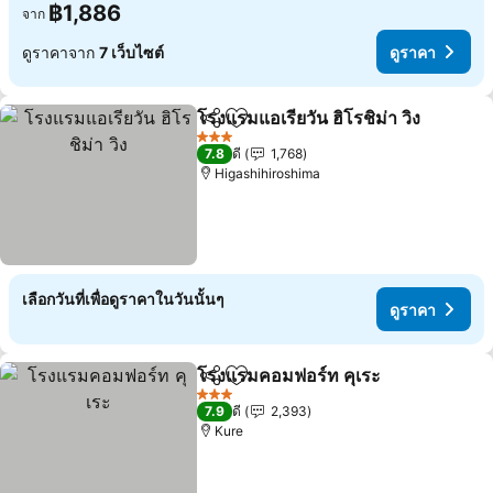
฿1,886
จาก
ดูราคาจาก
7 เว็บไซต์
ดูราคา
โรงแรมแอเรียวัน ฮิโรชิม่า วิง
แชร์
เพิ่มในรายการโปรด
3 ดาว
7.8
ดี
1,768
Higashihiroshima
เลือกวันที่เพื่อดูราคาในวันนั้นๆ
ดูราคา
โรงแรมคอมฟอร์ท คุเระ
แชร์
เพิ่มในรายการโปรด
ดูรา
3 ดาว
7.9
ดี
2,393
Kure