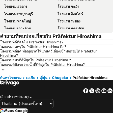
โรงแรม ฮ่องกง
โรงแรม ชะอำ
โรงแรม กาญจนบุรี
โรงแรม สิงคโปร์
โรงแรม หาดใหญ่
โรงแรม ระยอง
โรงแรม เกาะล้าน
โรงแรม นครปฐม
คำถามที่พบบ่อยเกี่ยวกับ Präfektur Hiroshima
โรงแรม นครราชสีมา
โรงแรม ซินยี่
โรงแรมที่ดีที่สุดใน Präfektur Hiroshima?
โรงแรม เขาหลัก
โรงแรม โตเกียว
โรงแรมสุดหรูใน Präfektur Hiroshima คือ?
โรงแรม อุดรธานี
โรงแรม ศรีราชา
โรงแรมที่ดีสุด ที่อณุญาติให้นำสัตว์เลี้ยงเข้าพักด้วยได้ Präfektur
Hiroshima?
โรงแรม กระบี่
โรงแรม นครนายก
โรงแรมสปาที่ดีที่สุดใน Präfektur Hiroshima ?
โรงแรมที่มีสระว่ายน้ำที่ดีที่สุดใน Präfektur Hiroshima?
โรงแรม นครพนม
โรงแรม เกาะฟุก๊ว
โรงแรม ฮ่องกง
โรงแรม Schaffhausen
ค้นหาโรงแรม
เอเชีย
ญี่ปุ่น
Chugoku
Präfektur Hiroshima
โรงแรม เกาะเต่า
โรงแรม มัลดีฟส์
โรงแรม ภาคตะวันออกเฉียงเหนือ
โรงแรม มาเก๊า
Facebook
Twitter
Insta
Yo
โรงแรม บาหลี
โรงแรม เกาะลังกาวี
เลือกประเทศของคุณ
โรงแรม ปีนัง
โรงแรม บาห์เรน
โรงแรม จอร์เจีย
โรงแรม ลาว
เพิ่มบน Google