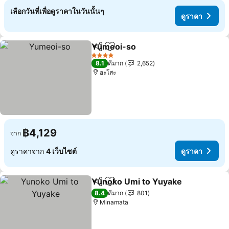
เลือกวันที่เพื่อดูราคาในวันนั้นๆ
ดูราคา
Yumeoi-so
แชร์
เพิ่มในรายการโปรด
4 ดาว
8.1
ดีมาก
2,652
อะโสะ
฿4,129
จาก
ดูราคาจาก
4 เว็บไซต์
ดูราคา
Yunoko Umi to Yuyake
แชร์
เพิ่มในรายการโปรด
8.4
ดีมาก
801
Minamata