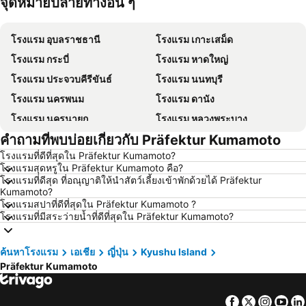
จุดหมายปลายทางอื่น ๆ
โรงแรม เกาะฟุก๊ว
โรงแรม ปีนัง
โรงแรม อุบลราชธานี
โรงแรม เกาะเสม็ด
โรงแรม กระบี่
โรงแรม หาดใหญ่
โรงแรม ประจวบคีรีขันธ์
โรงแรม นนทบุรี
โรงแรม นครพนม
โรงแรม ดานัง
โรงแรม นครนายก
โรงแรม หลวงพระบาง
คำถามที่พบบ่อยเกี่ยวกับ Präfektur Kumamoto
โรงแรม เกาะล้าน
โรงแรม ซินยี่
โรงแรมที่ดีที่สุดใน Präfektur Kumamoto?
โรงแรม ระยอง
โรงแรม กาญจนบุรี
โรงแรมสุดหรูใน Präfektur Kumamoto คือ?
โรงแรม สระบุรี
โรงแรม นครราชสีมา
โรงแรมที่ดีสุด ที่อณุญาติให้นำสัตว์เลี้ยงเข้าพักด้วยได้ Präfektur
Kumamoto?
โรงแรม หาดป่าตอง
โรงแรม อุดรธานี
โรงแรมสปาที่ดีที่สุดใน Präfektur Kumamoto ?
โรงแรมที่มีสระว่ายน้ำที่ดีที่สุดใน Präfektur Kumamoto?
โรงแรม เวียงจันทน์
โรงแรม เกาะหลีเป๊ะ
โรงแรม เกาะลันตา
โรงแรม ญี่ปุ่น
ค้นหาโรงแรม
เอเชีย
ญี่ปุ่น
Kyushu Island
โรงแรม ภาคตะวันออกเฉียงเหนือ
โรงแรม Schaffhausen
Präfektur Kumamoto
โรงแรม มาเก๊า
โรงแรม ไทเป
โรงแรม ทัสคานี
โรงแรม บาหลี
Facebook
Twitter
Insta
Yo