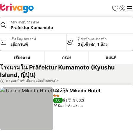
รายการโป
เข้าสู่ร
เมนู
จุดหมายปลายทาง
Präfektur Kumamoto
เช็คอิน/เช็คเอาท์
ผู้เข้าพักและห้องพัก
เลือกวันที่
2 ผู้เข้าพัก, 1 ห้อง
เรียงตาม
กรอง
แผนที่
โรงแรมใน Präfektur Kumamoto (Kyushu
Island, ญี่ปุ่น)
ค่าคอมมิชชั่นมีผลต่ออันดับอย่างไร
Unzen Mikado Hotel
แชร์
เพิ่มในรายการโปรด
2 ดาว
7.6
ดี
3,062
Kami-Amakusa