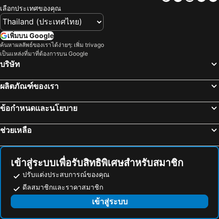
โรงแรม คาเมรอนไฮแลนด์
โรงแรม จอร์เจีย
เลือกประเทศของคุณ
โรงแรม ลักเซมเบิร์ก
โรงแรม มัลดีฟส์
เพิ่มบน Google
โรงแรม กาลิเซีย
โรงแรม ซาโมส
ค้นหาผลลัพธ์ของเราได้ง่ายๆ: เพิ่ม trivago
โรงแรม ภาคใต้
โรงแรม ลิกูเรีย
เป็นแหล่งที่มาที่ต้องการบน Google
บริษัท
โรงแรม มาเช่
ผลิตภัณฑ์ของเรา
ข้อกำหนดและนโยบาย
ช่วยเหลือ
เข้าสู่ระบบเพื่อรับสิทธิพิเศษสำหรับสมาชิก
ปรับแต่งประสบการณ์ของคุณ
ดีลสมาชิกและราคาสมาชิก
เข้าสู่ระบบ