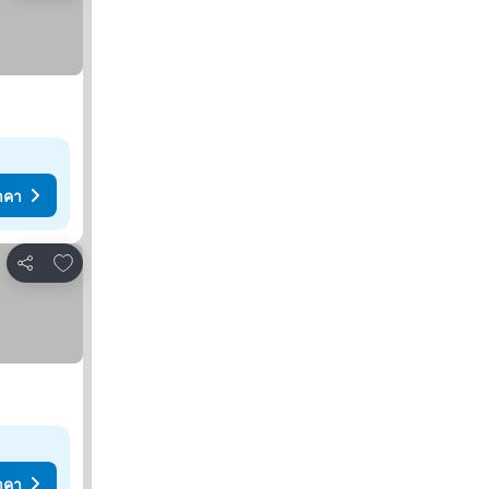
าคา
เพิ่มในรายการโปรด
แชร์
าคา