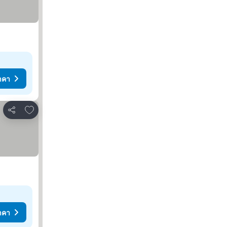
าคา
เพิ่มในรายการโปรด
แชร์
าคา