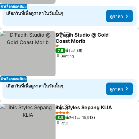
ตัวเลือกยอดนิยม
เลือกวันที่เพื่อดูราคาในวันนั้นๆ
ดูราคา
D'Faqih Studio @ Gold
แชร์
เพิ่มในรายการโปรด
Coast Morib
ดูราคา
1 ดาว
7.9
ดี
36
Banting
ตัวเลือกยอดนิยม
เลือกวันที่เพื่อดูราคาในวันนั้นๆ
ดูราคา
ibis Styles Sepang KLIA
แชร์
เพิ่มในรายการโปรด
ดู
4 ดาว
8.5
ดีเลิศ
15,913
เซปัง