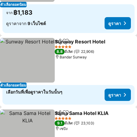
ตัวเลือกยอดนิยม
฿1,183
จาก
ดูราคาจาก
9 เว็บไซต์
ดูราคา
Sunway Resort Hotel
แชร์
เพิ่มในรายการโปรด
ดูราค
5 ดาว
8.8
ดีเลิศ
22,906
Bandar Sunway
ตัวเลือกยอดนิยม
เลือกวันที่เพื่อดูราคาในวันนั้นๆ
ดูราคา
Sama Sama Hotel KLIA
แชร์
เพิ่มในรายการโปรด
ดูร
5 ดาว
9.1
ดีเลิศ
23,103
เซปัง