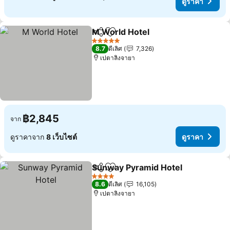
ดูราคา
M World Hotel
แชร์
เพิ่มในรายการโปรด
ดูราคา
5 ดาว
8.7
ดีเลิศ
7,326
เปตาลิงจายา
฿2,845
จาก
ดูราคาจาก
8 เว็บไซต์
ดูราคา
Sunway Pyramid Hotel
แชร์
เพิ่มในรายการโปรด
ดูร
4 ดาว
8.6
ดีเลิศ
16,105
เปตาลิงจายา