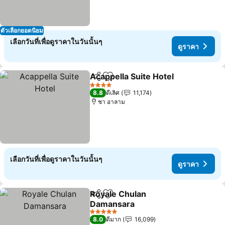
ตัวเลือกยอดนิยม
เลือกวันที่เพื่อดูราคาในวันนั้นๆ
ดูราคา
Acappella Suite Hotel
แชร์
เพิ่มในรายการโปรด
ดูรา
4 ดาว
8.8
ดีเลิศ
11,174
ชา อาลาม
เลือกวันที่เพื่อดูราคาในวันนั้นๆ
ดูราคา
Royale Chulan
แชร์
เพิ่มในรายการโปรด
Damansara
ดูราคา
5 ดาว
8.0
ดีมาก
16,099