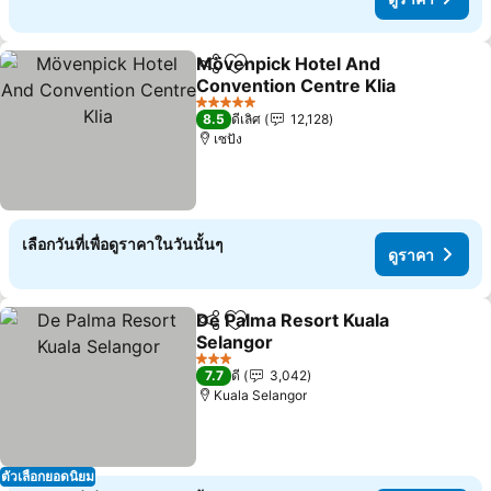
Mövenpick Hotel And
แชร์
เพิ่มในรายการโปรด
Convention Centre Klia
ดูราคา
5 ดาว
8.5
ดีเลิศ
12,128
เซปัง
เลือกวันที่เพื่อดูราคาในวันนั้นๆ
ดูราคา
De Palma Resort Kuala
แชร์
เพิ่มในรายการโปรด
Selangor
ดูราคา
3 ดาว
7.7
ดี
3,042
Kuala Selangor
ตัวเลือกยอดนิยม