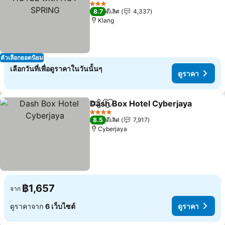
ดูราคา
3 ดาว
8.7
ดีเลิศ
4,337
Klang
ตัวเลือกยอดนิยม
เลือกวันที่เพื่อดูราคาในวันนั้นๆ
ดูราคา
Dash Box Hotel Cyberjaya
แชร์
เพิ่มในรายการโปรด
4 ดาว
8.5
ดีเลิศ
7,917
Cyberjaya
฿1,657
จาก
ดูราคาจาก
6 เว็บไซต์
ดูราคา