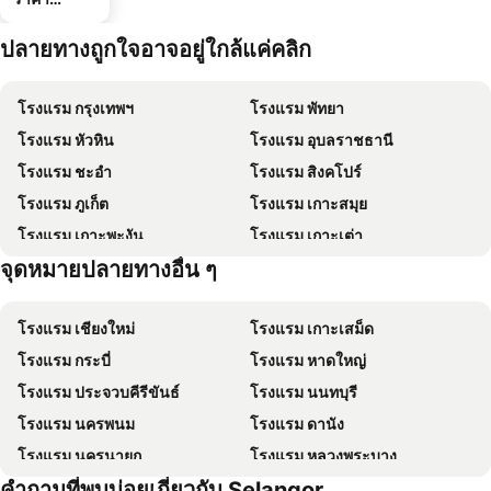
ประหยัด
ปลายทางถูกใจอาจอยู่ใกล้แค่คลิก
โรงแรม กรุงเทพฯ
โรงแรม พัทยา
โรงแรม หัวหิน
โรงแรม อุบลราชธานี
โรงแรม ชะอำ
โรงแรม สิงคโปร์
โรงแรม ภูเก็ต
โรงแรม เกาะสมุย
โรงแรม เกาะพะงัน
โรงแรม เกาะเต่า
จุดหมายปลายทางอื่น ๆ
โรงแรม เกาะฟุก๊ว
โรงแรม ปีนัง
โรงแรม เชียงใหม่
โรงแรม เกาะเสม็ด
โรงแรม กระบี่
โรงแรม หาดใหญ่
โรงแรม ประจวบคีรีขันธ์
โรงแรม นนทบุรี
โรงแรม นครพนม
โรงแรม ดานัง
โรงแรม นครนายก
โรงแรม หลวงพระบาง
คำถามที่พบบ่อยเกี่ยวกับ Selangor
โรงแรม เกาะล้าน
โรงแรม ซินยี่