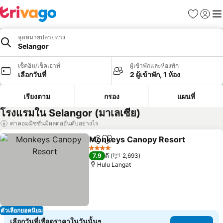
รายการโป
เข้าสู่ร
เมนู
จุดหมายปลายทาง
Selangor
เช็คอิน/เช็คเอาท์
ผู้เข้าพักและห้องพัก
เลือกวันที่
2 ผู้เข้าพัก, 1 ห้อง
เรียงตาม
กรอง
แผนที่
โรงแรมใน Selangor (มาเลเซีย)
ค่าคอมมิชชั่นมีผลต่ออันดับอย่างไร
Monkeys Canopy Resort
แชร์
เพิ่มในรายการโปรด
ด
4 ดาว
7.9
ดี
2,693
Hulu Langat
ตัวเลือกยอดนิยม
เลือกวันที่เพื่อดูราคาในวันนั้นๆ