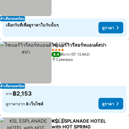
ตัวเลือกยอดนิยม
เลือกวันที่เพื่อดูราคาในวันนั้นๆ
ดูราคา
ไซเบอร์วิวรีสอร์ทแอนด์สปา
แชร์
เพิ่มในรายการโปรด
ด
4 ดาว
8.4
ดีมาก
13,942
Cyberjaya
ตัวเลือกยอดนิยม
฿2,153
จาก
ดูราคาจาก
8 เว็บไซต์
ดูราคา
KSL ESPLANADE HOTEL
แชร์
เพิ่มในรายการโปรด
with HOT SPRING