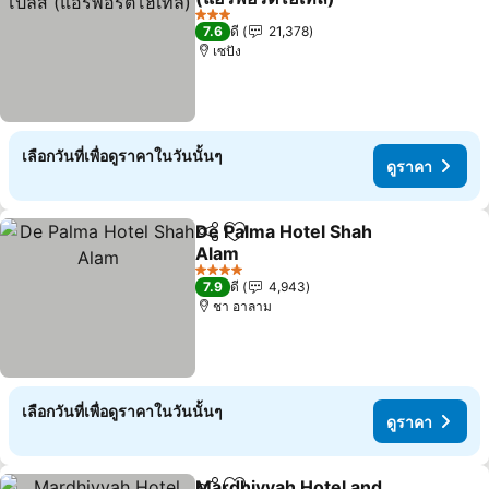
ดูราคา
3 ดาว
7.6
ดี
21,378
เซปัง
เลือกวันที่เพื่อดูราคาในวันนั้นๆ
ดูราคา
De Palma Hotel Shah
แชร์
เพิ่มในรายการโปรด
Alam
ดูราคา
4 ดาว
7.9
ดี
4,943
ชา อาลาม
เลือกวันที่เพื่อดูราคาในวันนั้นๆ
ดูราคา
Mardhiyyah Hotel and