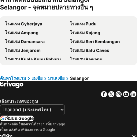
Selangor - จุดหมายปลายทางอื่น ๆ
โรงแรม ระยอง
โรงแรม กาญจนบุรี
โรงแรม สระบุรี
โรงแรม นครราชสีมา
โรงแรม Cyberjaya
โรงแรม Pudu
โรงแรม หาดป่าตอง
โรงแรม อุดรธานี
โรงแรม Ampang
โรงแรม Kajang
โรงแรม เวียงจันทน์
โรงแรม เกาะหลีเป๊ะ
โรงแรม Damansara
โรงแรม Seri Kembangan
โรงแรม เกาะลันตา
โรงแรม ญี่ปุ่น
โรงแรม Jenjarom
โรงแรม Batu Caves
โรงแรม ภาคตะวันออกเฉียงเหนือ
โรงแรม Schaffhausen
โรงแรม Kuala Kubu Baharu
โรงแรม Rawang
โรงแรม มาเก๊า
โรงแรม ไทเป
โรงแรม Sungai Pelek
โรงแรม Teluk Kemang
โรงแรม ทัสคานี
โรงแรม บาหลี
ค้นหาโรงแรม
เอเชีย
มาเลเซีย
Selangor
โรงแรม คาเมรอนไฮแลนด์
โรงแรม จอร์เจีย
โรงแรม ลักเซมเบิร์ก
โรงแรม มัลดีฟส์
Facebook
Twitter
Insta
Yo
โรงแรม กาลิเซีย
โรงแรม ซาโมส
เลือกประเทศของคุณ
โรงแรม ภาคใต้
โรงแรม ลิกูเรีย
โรงแรม มาเช่
เพิ่มบน Google
ค้นหาผลลัพธ์ของเราได้ง่ายๆ: เพิ่ม trivago
เป็นแหล่งที่มาที่ต้องการบน Google
บริษัท