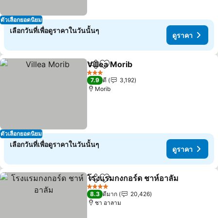
ตัวเลือกยอดนิยม
เลือกวันที่เพื่อดูราคาในวันนั้นๆ
ดูราคา
Villea Morib
แชร์
เพิ่มในรายการโปรด
ดูราคา
3 ดาว
7.9
ดี
3,192
Morib
ตัวเลือกยอดนิยม
เลือกวันที่เพื่อดูราคาในวันนั้นๆ
ดูราคา
โรงแรมกงกอร์ด ชาห์อาลัม
แชร์
เพิ่มในรายการโปรด
ดู
4 ดาว
8.3
ดีมาก
20,426
ชา อาลาม