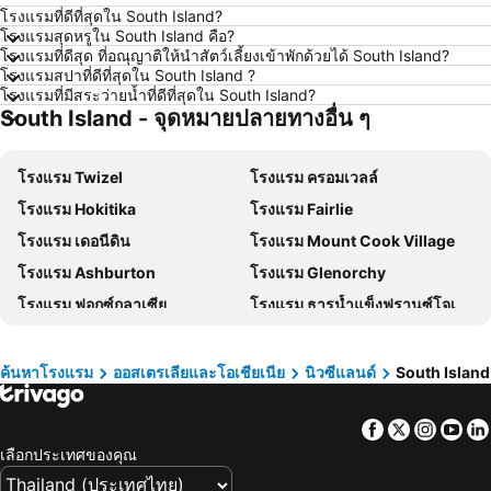
โรงแรมที่ดีที่สุดใน South Island?
โรงแรม ระยอง
โรงแรม กาญจนบุรี
โรงแรมสุดหรูใน South Island คือ?
โรงแรม สระบุรี
โรงแรม นครราชสีมา
โรงแรมที่ดีสุด ที่อณุญาติให้นำสัตว์เลี้ยงเข้าพักด้วยได้ South Island?
โรงแรมสปาที่ดีที่สุดใน South Island ?
โรงแรม หาดป่าตอง
โรงแรม อุดรธานี
โรงแรมที่มีสระว่ายน้ำที่ดีที่สุดใน South Island?
South Island - จุดหมายปลายทางอื่น ๆ
โรงแรม เวียงจันทน์
โรงแรม เกาะพะงัน
โรงแรม เกาะลันตา
โรงแรม ญี่ปุ่น
โรงแรม Twizel
โรงแรม ครอมเวลล์
โรงแรม ภาคตะวันออกเฉียงเหนือ
โรงแรม Schaffhausen
โรงแรม Hokitika
โรงแรม Fairlie
โรงแรม มาเก๊า
โรงแรม ไทเป
โรงแรม เดอนีดิน
โรงแรม Mount Cook Village
โรงแรม ทัสคานี
โรงแรม บาหลี
โรงแรม Ashburton
โรงแรม Glenorchy
โรงแรม คาเมรอนไฮแลนด์
โรงแรม จอร์เจีย
โรงแรม ฟอกซ์กลาเซีย
โรงแรม ธารน้ำแข็งฟรานซ์โจเซฟ
โรงแรม ลักเซมเบิร์ก
โรงแรม มัลดีฟส์
โรงแรม พิคตอน
โรงแรม เบลนไฮมม์
โรงแรม สิงคโปร์
โรงแรม กาลิเซีย
โรงแรม ซาโมส
โรงแรม ภาคใต้
ค้นหาโรงแรม
ออสเตรเลียและโอเชียเนีย
นิวซีแลนด์
South Island
โรงแรม ลิกูเรีย
โรงแรม มาเช่
Facebook
Twitter
Insta
Yo
เลือกประเทศของคุณ