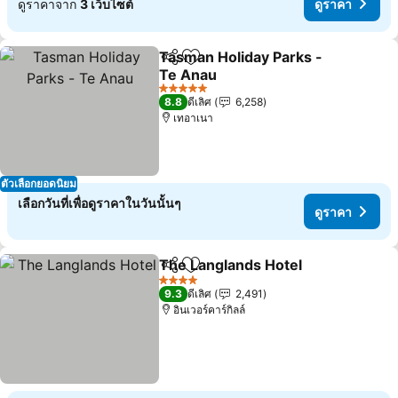
ดูราคาจาก
3 เว็บไซต์
ดูราคา
Tasman Holiday Parks -
แชร์
เพิ่มในรายการโปรด
Te Anau
ดูราคา
5 ดาว
8.8
ดีเลิศ
6,258
เทอาเนา
ตัวเลือกยอดนิยม
เลือกวันที่เพื่อดูราคาในวันนั้นๆ
ดูราคา
The Langlands Hotel
แชร์
เพิ่มในรายการโปรด
ดูราค
4 ดาว
9.3
ดีเลิศ
2,491
อินเวอร์คาร์กิลล์