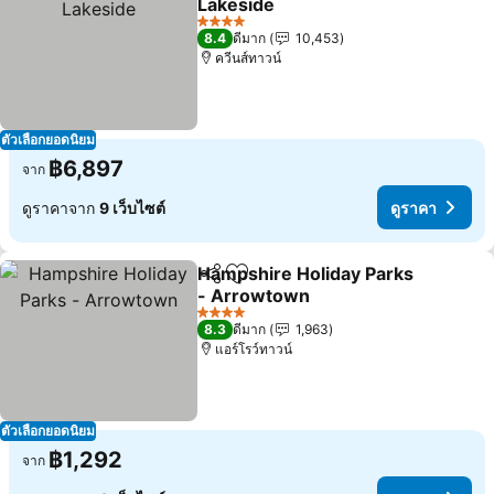
Lakeside
ดูราคา
4 ดาว
8.4
ดีมาก
10,453
ควีนส์ทาวน์
ตัวเลือกยอดนิยม
฿6,897
จาก
ดูราคาจาก
9 เว็บไซต์
ดูราคา
Hampshire Holiday Parks
แชร์
เพิ่มในรายการโปรด
- Arrowtown
ดูราคา
4 ดาว
8.3
ดีมาก
1,963
แอร์โรว์ทาวน์
ตัวเลือกยอดนิยม
฿1,292
จาก