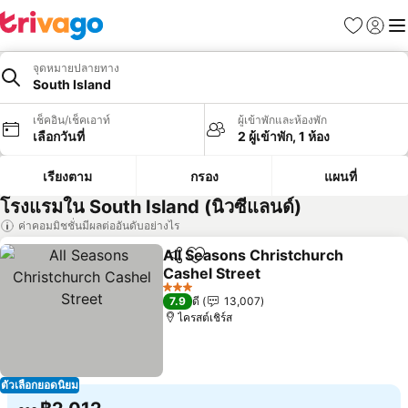
รายการโป
เข้าสู่ร
เมนู
จุดหมายปลายทาง
South Island
เช็คอิน/เช็คเอาท์
ผู้เข้าพักและห้องพัก
เลือกวันที่
2 ผู้เข้าพัก, 1 ห้อง
เรียงตาม
กรอง
แผนที่
โรงแรมใน South Island (นิวซีแลนด์)
ค่าคอมมิชชั่นมีผลต่ออันดับอย่างไร
All Seasons Christchurch
แชร์
เพิ่มในรายการโปรด
Cashel Street
ดูราคา
3 ดาว
7.9
ดี
13,007
ไครสต์เชิร์ส
ตัวเลือกยอดนิยม