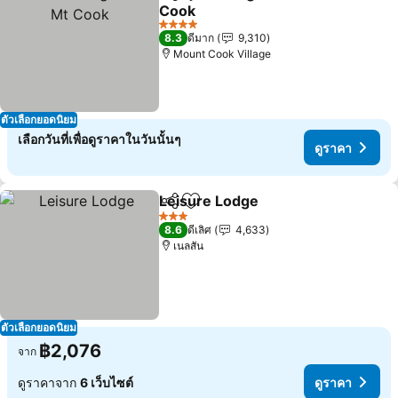
แชร์
เพิ่มในรายการโปรด
Cook
ดูราคา
4 ดาว
8.3
ดีมาก
9,310
Mount Cook Village
ตัวเลือกยอดนิยม
เลือกวันที่เพื่อดูราคาในวันนั้นๆ
ดูราคา
Leisure Lodge
แชร์
เพิ่มในรายการโปรด
ดูราคา
3 ดาว
8.6
ดีเลิศ
4,633
เนลสัน
ตัวเลือกยอดนิยม
฿2,076
จาก
ดูราคาจาก
6 เว็บไซต์
ดูราคา