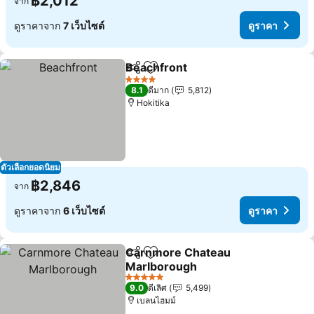
฿2,012
จาก
ดูราคาจาก
7 เว็บไซต์
ดูราคา
Beachfront
แชร์
เพิ่มในรายการโปรด
ดูราคา
4 ดาว
8.1
ดีมาก
5,812
Hokitika
ตัวเลือกยอดนิยม
฿2,846
จาก
ดูราคาจาก
6 เว็บไซต์
ดูราคา
Carnmore Chateau
แชร์
เพิ่มในรายการโปรด
Marlborough
ดูราคา
5 ดาว
9.0
ดีเลิศ
5,499
เบลนไฮมม์