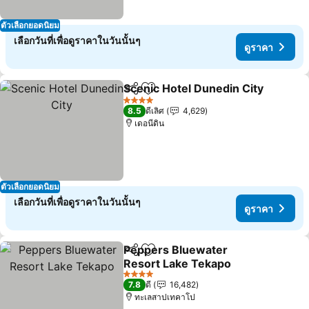
ตัวเลือกยอดนิยม
เลือกวันที่เพื่อดูราคาในวันนั้นๆ
ดูราคา
Scenic Hotel Dunedin City
แชร์
เพิ่มในรายการโปรด
4 ดาว
8.5
ดีเลิศ
4,629
เดอนีดิน
ตัวเลือกยอดนิยม
เลือกวันที่เพื่อดูราคาในวันนั้นๆ
ดูราคา
Peppers Bluewater
แชร์
เพิ่มในรายการโปรด
Resort Lake Tekapo
ดูราคา
4 ดาว
7.8
ดี
16,482
ทะเลสาปเทคาโป