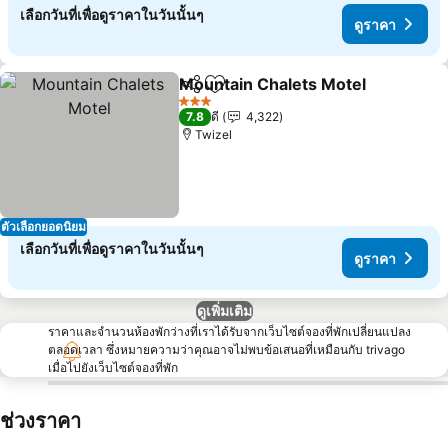
เลือกวันที่เพื่อดูราคาในวันนั้นๆ
ดูราคา
Mountain Chalets Motel
แชร์
เพิ่มในรายการโปรด
ดู
3 ดาว
7.8
ดี
4,322
Twizel
ตัวเลือกยอดนิยม
เลือกวันที่เพื่อดูราคาในวันนั้นๆ
ดูราคา
ดูเพิ่มเติม
ราคาและจำนวนห้องพักว่างที่เราได้รับจากเว็บไซต์จองที่พักเปลี่ยนแปลง
ตลอดเวลา ซึ่งหมายความว่าคุณอาจไม่พบข้อเสนอที่เหมือนกับ trivago
เมื่อไปยังเว็บไซต์จองที่พัก
ช่วงราคา