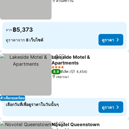
ควีนส์ทาวน์
฿5,373
จาก
ดูราคาจาก
8 เว็บไซต์
ดูราคา
Lakeside Motel &
แชร์
เพิ่มในรายการโปรด
Apartments
ดูราคา
4 ดาว
8.9
ดีเลิศ
4,454
เทอาเนา
ตัวเลือกยอดนิยม
เลือกวันที่เพื่อดูราคาในวันนั้นๆ
ดูราคา
Novotel Queenstown
แชร์
เพิ่มในรายการโปรด