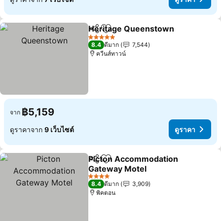
Heritage Queenstown
แชร์
เพิ่มในรายการโปรด
ดูร
5 ดาว
8.4
ดีมาก
7,544
ควีนส์ทาวน์
฿5,159
จาก
ดูราคาจาก
9 เว็บไซต์
ดูราคา
Picton Accommodation
แชร์
เพิ่มในรายการโปรด
Gateway Motel
ดูราคา
4 ดาว
8.4
ดีมาก
3,909
พิคตอน