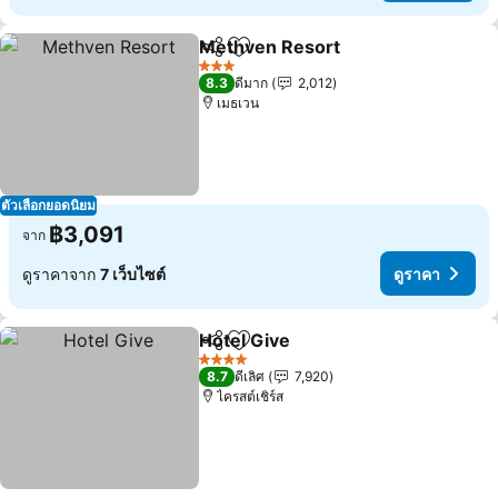
Methven Resort
แชร์
เพิ่มในรายการโปรด
ดูราคา
3 ดาว
8.3
ดีมาก
2,012
เมธเวน
ตัวเลือกยอดนิยม
฿3,091
จาก
ดูราคาจาก
7 เว็บไซต์
ดูราคา
Hotel Give
แชร์
เพิ่มในรายการโปรด
ดูราคา
4 ดาว
8.7
ดีเลิศ
7,920
ไครสต์เชิร์ส