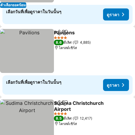
ตัวเลือกยอดนิยม
เลือกวันที่เพื่อดูราคาในวันนั้นๆ
ดูราคา
Pavilions
แชร์
เพิ่มในรายการโปรด
ดูราคา
4 ดาว
8.6
ดีเลิศ
4,885
ไครสต์เชิร์ส
เลือกวันที่เพื่อดูราคาในวันนั้นๆ
ดูราคา
Sudima Christchurch
แชร์
เพิ่มในรายการโปรด
Airport
ดูราคา
4 ดาว
8.5
ดีเลิศ
12,417
ไครสต์เชิร์ส