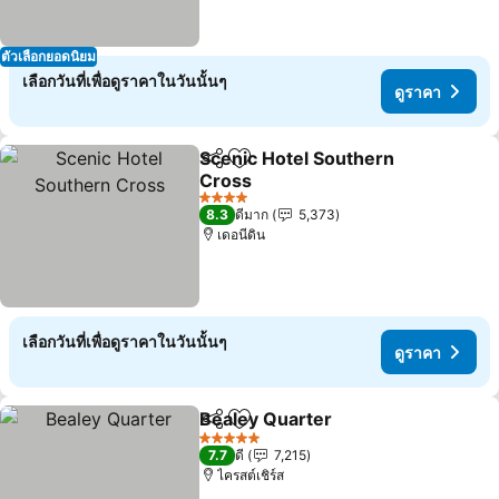
ตัวเลือกยอดนิยม
เลือกวันที่เพื่อดูราคาในวันนั้นๆ
ดูราคา
Scenic Hotel Southern
แชร์
เพิ่มในรายการโปรด
Cross
ดูราคา
4 ดาว
8.3
ดีมาก
5,373
เดอนีดิน
เลือกวันที่เพื่อดูราคาในวันนั้นๆ
ดูราคา
Bealey Quarter
แชร์
เพิ่มในรายการโปรด
ดูราคา
5 ดาว
7.7
ดี
7,215
ไครสต์เชิร์ส