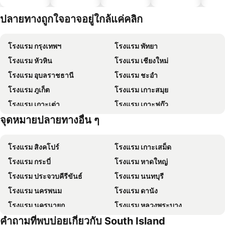
ประหยัด
ปลายทางถูกใจอาจอยู่ใกล้แค่คลิก
โรงแรม กรุงเทพฯ
โรงแรม พัทยา
โรงแรม หัวหิน
โรงแรม เชียงใหม่
โรงแรม อุบลราชธานี
โรงแรม ชะอำ
โรงแรม ภูเก็ต
โรงแรม เกาะสมุย
โรงแรม เกาะเต่า
โรงแรม เกาะฟุก๊ว
จุดหมายปลายทางอื่น ๆ
โรงแรม ปีนัง
โรงแรม เกาะหลีเป๊ะ
โรงแรม สิงคโปร์
โรงแรม เกาะเสม็ด
โรงแรม กระบี่
โรงแรม หาดใหญ่
โรงแรม ประจวบคีรีขันธ์
โรงแรม นนทบุรี
โรงแรม นครพนม
โรงแรม ดานัง
โรงแรม นครนายก
โรงแรม หลวงพระบาง
คำถามที่พบบ่อยเกี่ยวกับ South Island
โรงแรม เกาะล้าน
โรงแรม ซินยี่