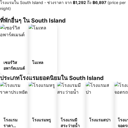
โรงแรมใน South Island -
ช่วงราคา
จาก
‎฿1,292
ถึง
‎฿6,897
(price per
night)
ที่พักอื่นๆ ใน South Island
เซอร์วิส
โมเทล
อพาร์ตเมนต์
ประเภทโรงแรมยอดนิยมใน South Island
โรงแรม
โรงแรมหรู
โรงแรมมี
โรงแรมสปา
โรงแร
ราคา
สระว่ายน้ำ
จอดร