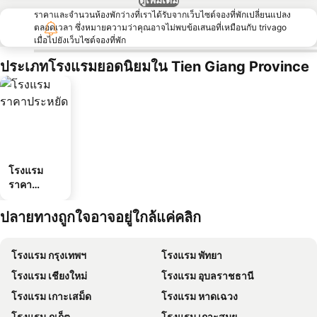
ราคาและจำนวนห้องพักว่างที่เราได้รับจากเว็บไซต์จองที่พักเปลี่ยนแปลง
ตลอดเวลา ซึ่งหมายความว่าคุณอาจไม่พบข้อเสนอที่เหมือนกับ trivago
เมื่อไปยังเว็บไซต์จองที่พัก
ประเภทโรงแรมยอดนิยมใน Tien Giang Province
โรงแรม
ราคา
ประหยัด
ปลายทางถูกใจอาจอยู่ใกล้แค่คลิก
โรงแรม กรุงเทพฯ
โรงแรม พัทยา
โรงแรม เชียงใหม่
โรงแรม อุบลราชธานี
โรงแรม เกาะเสม็ด
โรงแรม หาดเฉวง
โรงแรม ภูเก็ต
โรงแรม เกาะสมุย