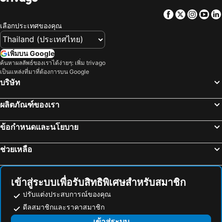
โรงแรม ภาคตะวันออกเฉียงเหนือ
โรงแรม มาเก๊า
Facebook
Twitter
Insta
Yo
โรงแรม บาหลี
โรงแรม เกาะลังกาวี
เลือกประเทศของคุณ
โรงแรม ปีนัง
โรงแรม บาห์เรน
โรงแรม จอร์เจีย
โรงแรม ลาว
เพิ่มบน Google
ค้นหาผลลัพธ์ของเราได้ง่ายๆ: เพิ่ม trivago
โรงแรม ประเทศไทย
โรงแรม ไซปรัส
เป็นแหล่งที่มาที่ต้องการบน Google
โรงแรม ซาโมส
โรงแรม เกาะช้าง
บริษัท
โรงแรม เขตเมืองหลวงบรัสเซลส์
ผลิตภัณฑ์ของเรา
ข้อกำหนดและนโยบาย
ช่วยเหลือ
เข้าสู่ระบบเพื่อรับสิทธิพิเศษสำหรับสมาชิก
ปรับแต่งประสบการณ์ของคุณ
ดีลสมาชิกและราคาสมาชิก
เข้าสู่ระบบ