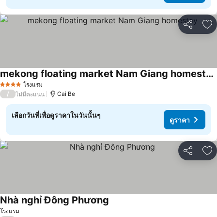
แชร์
เพ
mekong floating market Nam Giang homestay
ดูราคา
โรงแรม
4 ดาว
/
Cai Be
ไม่มีคะแนน
เลือกวันที่เพื่อดูราคาในวันนั้นๆ
ดูราคา
แชร์
เพ
Nhà nghỉ Đông Phương
ดูราคา
โรงแรม