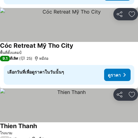
แชร์
เพ
Cóc Retreat Mỹ Tho City
ดูราคา
พื้นที่ตั้งแคมป์
9.1
ดีเลิศ
25
หมีถ่อ
เลือกวันที่เพื่อดูราคาในวันนั้นๆ
ดูราคา
แชร์
เพ
Thien Thanh
ดูราคา
โรงแรม