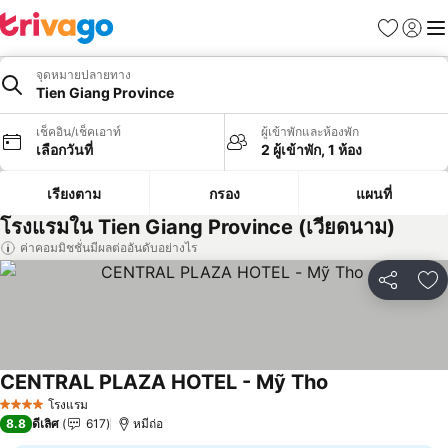
รายการโป
เข้าสู่ร
เมนู
จุดหมายปลายทาง
Tien Giang Province
เช็คอิน/เช็คเอาท์
ผู้เข้าพักและห้องพัก
เลือกวันที่
2 ผู้เข้าพัก, 1 ห้อง
เรียงตาม
กรอง
แผนที่
โรงแรมใน Tien Giang Province (เวียดนาม)
ค่าคอมมิชชั่นมีผลต่ออันดับอย่างไร
แชร์
เพ
CENTRAL PLAZA HOTEL - Mỹ Tho
ดูราคา
โรงแรม
4 ดาว
8.8
ดีเลิศ
617
หมีถ่อ