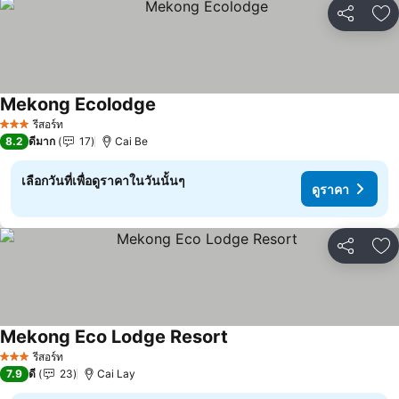
แชร์
เพ
Mekong Ecolodge
ดูราคา
รีสอร์ท
3 ดาว
8.2
ดีมาก
17
Cai Be
เลือกวันที่เพื่อดูราคาในวันนั้นๆ
ดูราคา
แชร์
เพ
Mekong Eco Lodge Resort
ดูราคา
รีสอร์ท
3 ดาว
7.9
ดี
23
Cai Lay