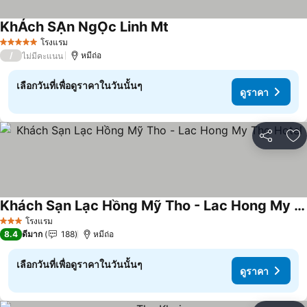
KhÁch SẠn NgỌc Linh Mt
ดูราคา
โรงแรม
5 ดาว
/
หมีถ่อ
ไม่มีคะแนน
เลือกวันที่เพื่อดูราคาในวันนั้นๆ
ดูราคา
แชร์
เพ
Khách Sạn Lạc Hồng Mỹ Tho - Lac Hong My Tho Hotel
ดูราคา
โรงแรม
3 ดาว
8.4
ดีมาก
188
หมีถ่อ
เลือกวันที่เพื่อดูราคาในวันนั้นๆ
ดูราคา