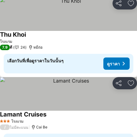
แชร์
เพ
Thu Khoi
ดูราคา
โรงแรม
7.9
ดี
24
หมีถ่อ
เลือกวันที่เพื่อดูราคาในวันนั้นๆ
ดูราคา
แชร์
เพ
Lamant Cruises
ดูราคา
โรงแรม
3 ดาว
/
Cai Be
ไม่มีคะแนน