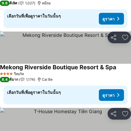
9.6
ดีเลิศ
1,027
หมีถ่อ
เลือกวันที่เพื่อดูราคาในวันนั้นๆ
ดูราคา
แชร์
เพ
Mekong Riverside Boutique Resort & Spa
ดูราคา
รีสอร์ท
4 ดาว
8.4
ดีมาก
1,174
Cai Be
เลือกวันที่เพื่อดูราคาในวันนั้นๆ
ดูราคา
แชร์
เพ