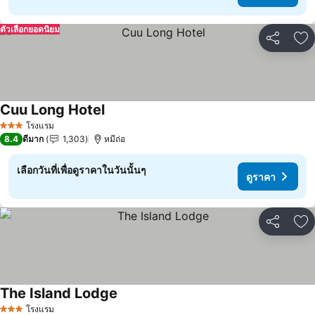
ตัวเลือกยอดนิยม
แชร์
เพ
Cuu Long Hotel
ดูราคา
โรงแรม
3 ดาว
8.4
ดีมาก
1,303
หมีถ่อ
เลือกวันที่เพื่อดูราคาในวันนั้นๆ
ดูราคา
แชร์
เพ
The Island Lodge
ดูราคา
โรงแรม
3 ดาว