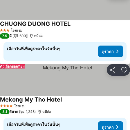
CHUONG DUONG HOTEL
ดูราคา
โรงแรม
3 ดาว
7.5
ดี
603
หมีถ่อ
เลือกวันที่เพื่อดูราคาในวันนั้นๆ
ดูราคา
ตัวเลือกยอดนิยม
แชร์
เพ
Mekong My Tho Hotel
ดูราคา
โรงแรม
4 ดาว
8.1
ดีมาก
1,248
หมีถ่อ
เลือกวันที่เพื่อดูราคาในวันนั้นๆ
ดูราคา