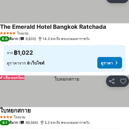
แชร์
เพ
The Emerald Hotel Bangkok Ratchada
โรงแรม
5 ดาว
8.0
ดีมาก
8,835
14.3 km ถึง พระบรมมหาราชวัง
฿1,022
จาก
ดูราคาจาก
8 เว็บไซต์
ดูราคา
ตัวเลือกยอดนิยม
แชร์
เพ
ใบหยกสกาย
โรงแรม
4 ดาว
8.1
ดีมาก
69,564
5.3 km ถึง พระบรมมหาราชวัง