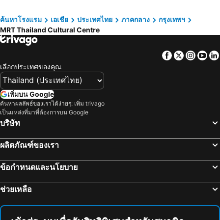
หาดแม่รำพึง
หาดหัวหิน
Nasa Bangkok
Livotel Express Hotel Bang Kruai Nonthaburi
อุทยานแห่งชาติเอราวัณ
พัทยากลาง
ค้นหาโรงแรม
เอเชีย
ประเทศไทย
ภาคกลาง
กรุงเทพฯ
โรงแรมมิลเลนเนียม ฮิลตัน กรุงเทพ
Amari Bangkok
MRT Thailand Cultural Centre
สนามบินดอนเมือง
สังขละบุรี
เรด แพลนเนต สุรวงศ์ กรุงเทพ
The Quarter Silom By Uhg
รามคำแหง
เอ็มอาร์ที สุขุมวิท
โรงแรมรอยัล รัตนโกสินทร์
Holiday Inn Express Bangkok Sukhumvit 11 By Ihg
Facebook
Twitter
Insta
Yo
อนุสาวรีย์ชัยสมรภูมิ
ทองผาภูมิ
แกรนด์ เซ็นเตอร์พอยท์ โฮเทล ราชดำริ
Norn Riverside Bangkok Hotel
เลือกประเทศของคุณ
อุทยานแห่งชาติแก่งกระจาน
ไบเทคบางนา
Holiday Inn Bangkok Sukhumvit By Ihg
เอทัส ลุมพีนี
เยาวราช
บีทีเอส นานา
The Home Hotel
Capital O 75451 Podstel Hostel Bangkok
เพิ่มบน Google
สะพานข้ามแม่น้ำแคว
ถนนข้าวสาร
ค้นหาผลลัพธ์ของเราได้ง่ายๆ: เพิ่ม trivago
Twin Towers Hotel
Violet Tower at Khaosan Palace
เป็นแหล่งที่มาที่ต้องการบน Google
หาดเขาตะเกียบ
Suphachalasai Stadium
ฟูรามา สีลม กรุงเทพ
โรงแรม คอนวีเนียน พาร์ค กรุงเทพ
บริษัท
พัทยาใต้
บีทีเอส อโศก
โรงแรมปรินซ์พาเลซ
Centre Point Plus Hotel Silom
ผลิตภัณฑ์ของเรา
พัทยาเหนือ
ล่องเรือแม่น้ำเจ้าพระยา และวัดอรุณ
Ibis Bangkok Riverside
นิวสยาม ริเวอร์ไซด์
สยามพารากอน
สยามสแควร์
Ramada Plaza by Wyndham Bangkok Menam Riverside
รามบุตรี วิลเลจ อินน์ แอนด์ พลาซ่า
ข้อกำหนดและนโยบาย
มาบุญครอง
วัดอรุณ
Popcorn House Ratchada
Ratchada Boutique Hotel
ช่วยเหลือ
แกลง
บีทีเอส สยาม
Best Western Ratchada Hotel
The Neuf Ratchada
อุทยานแห่งชาติเขื่อนศรีนครินทร์
พระปฐมเจดีย์
Somerset Rama 9 Bangkok
Graph Hotels Bangkok
สวนนงนุช
Cha-am Beach
The Emerald Hotel Bangkok Ratchada
Praso@Ratchada12