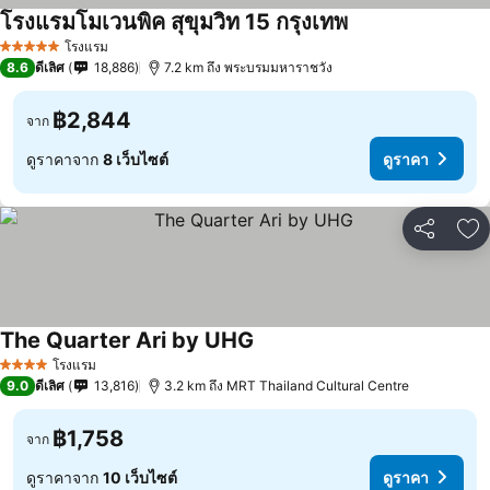
โรงแรมโมเวนพิค สุขุมวิท 15 กรุงเทพ
โรงแรม
5 ดาว
8.6
ดีเลิศ
18,886
7.2 km ถึง พระบรมมหาราชวัง
฿2,844
จาก
ดูราคาจาก
8 เว็บไซต์
ดูราคา
แชร์
เพ
The Quarter Ari by UHG
โรงแรม
4 ดาว
9.0
ดีเลิศ
13,816
3.2 km ถึง MRT Thailand Cultural Centre
฿1,758
จาก
ดูราคาจาก
10 เว็บไซต์
ดูราคา