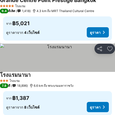
Grande Centre Point Prestige Bangkok
โรงแรม
5 ดาว
9.4
ดีเลิศ
1,418
4.3 km ถึง MRT Thailand Cultural Centre
฿5,021
จาก
ดูราคาจาก
4 เว็บไซต์
ดูราคา
แชร์
เพ
โรงแรมนานา
โรงแรม
3 ดาว
7.8
ดี
18,896
6.6 km ถึง พระบรมมหาราชวัง
฿1,387
จาก
ดูราคาจาก
8 เว็บไซต์
ดูราคา