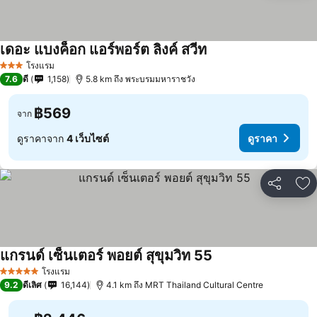
เดอะ แบงค็อก แอร์พอร์ต ลิงค์ สวีท
โรงแรม
3 ดาว
7.6
ดี
1,158
5.8 km ถึง พระบรมมหาราชวัง
฿569
จาก
ดูราคาจาก
4 เว็บไซต์
ดูราคา
แชร์
เพ
แกรนด์ เซ็นเตอร์ พอยต์ สุขุมวิท 55
โรงแรม
5 ดาว
9.2
ดีเลิศ
16,144
4.1 km ถึง MRT Thailand Cultural Centre