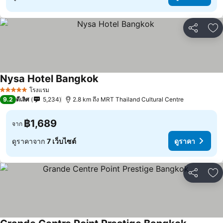
แชร์
เพ
Nysa Hotel Bangkok
โรงแรม
5 ดาว
9.2
ดีเลิศ
5,234
2.8 km ถึง MRT Thailand Cultural Centre
฿1,689
จาก
ดูราคาจาก
7 เว็บไซต์
ดูราคา
แชร์
เพ