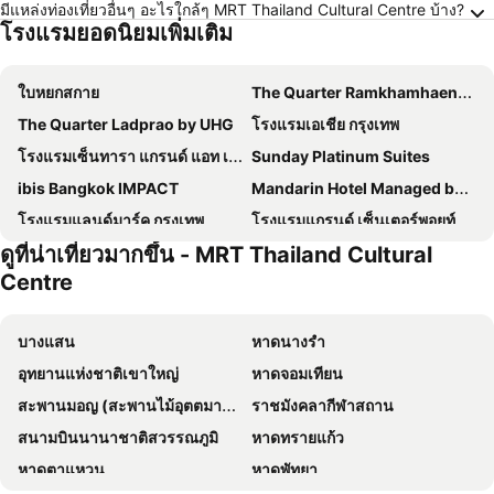
มีแหล่งท่องเที่ยวอื่นๆ อะไรใกล้ๆ MRT Thailand Cultural Centre บ้าง?
โรงแรมยอดนิยมเพิ่มเติม
ใบหยกสกาย
The Quarter Ramkhamhaeng by UHG
The Quarter Ladprao by UHG
โรงแรมเอเชีย กรุงเทพ
โรงแรมเซ็นทารา แกรนด์ แอท เซ็นทรัลพลาซ่าลาดพร้าว กรุงเทพฯ
Sunday Platinum Suites
ibis Bangkok IMPACT
Mandarin Hotel Managed by Centre Point
โรงแรมแลนด์มาร์ค กรุงเทพ
โรงแรมแกรนด์ เซ็นเตอร์พอยท์ เทอร์มินัล 21
ดูที่น่าเที่ยวมากขึ้น - MRT Thailand Cultural
Royal Orchid Sheraton Riverside Hotel Bangkok
โรงแรมเกรซ
Centre
โรงแรม เดอะ เบอร์เคลีย์ โฮเต็ล ประตูน้ำ
โรงแรมชาเทรียม ริเวอร์ไซด์ กรุงเทพฯ
The Quarter Ari by UHG
The Quarter Saladaeng by UHG
บางแสน
หาดนางรำ
Grand Mercure Bangkok Atrium
โรงแรม พูลแมน กรุงเทพ จี
อุทยานแห่งชาติเขาใหญ่
หาดจอมเทียน
โรงแรมแอมบาสซาเดอร์ กรุงเทพฯ
ผาภูมิ บูทิค โฮเทล
สะพานมอญ (สะพานไม้อุตตมานุสรณ์)
ราชมังคลากีฬาสถาน
Shangri-La Bangkok
Grande Centre Point Lumphini Bangkok
สนามบินนานาชาติสวรรณภูมิ
หาดทรายแก้ว
โรงแรม มิราเคิล แกรนด์ คอนเวนชั่น
Nysa Hotel Bangkok
หาดตาแหวน
หาดพัทยา
The President Hotel at Chokchai 4
Goody Hotel