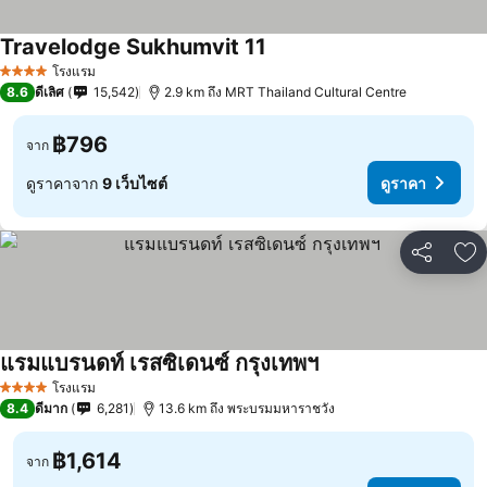
Travelodge Sukhumvit 11
โรงแรม
4 ดาว
8.6
ดีเลิศ
15,542
2.9 km ถึง MRT Thailand Cultural Centre
฿796
จาก
ดูราคาจาก
9 เว็บไซต์
ดูราคา
แชร์
เพ
แรมแบรนดท์ เรสซิเดนซ์ กรุงเทพฯ
โรงแรม
4 ดาว
8.4
ดีมาก
6,281
13.6 km ถึง พระบรมมหาราชวัง
฿1,614
จาก