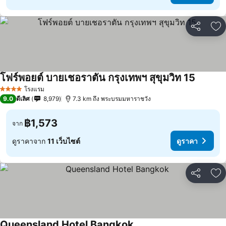
แชร์
เพ
โฟร์พอยต์ บายเชอราตัน กรุงเทพฯ สุขุมวิท 15
โรงแรม
4 ดาว
9.0
ดีเลิศ
8,979
7.3 km ถึง พระบรมมหาราชวัง
฿1,573
จาก
ดูราคาจาก
11 เว็บไซต์
ดูราคา
แชร์
เพ
Queensland Hotel Bangkok