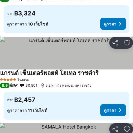
฿3,324
จาก
ดูราคาจาก
10 เว็บไซต์
ดูราคา
แชร์
เพ
แกรนด์ เซ็นเตอร์พอยท์ โฮเทล ราชดำริ
โรงแรม
5 ดาว
8.9
ดีเลิศ
30,901
5.2 km ถึง พระบรมมหาราชวัง
฿2,457
จาก
ดูราคาจาก
11 เว็บไซต์
ดูราคา
แชร์
เพ