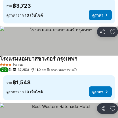
฿3,723
จาก
ดูราคาจาก
10 เว็บไซต์
ดูราคา
แชร์
เพ
โรงแรมแอมบาสซาเดอร์ กรุงเทพฯ
โรงแรม
4 ดาว
7.9
ดี
37,253
11.0 km ถึง พระบรมมหาราชวัง
฿1,548
จาก
ดูราคาจาก
10 เว็บไซต์
ดูราคา
แชร์
เพ