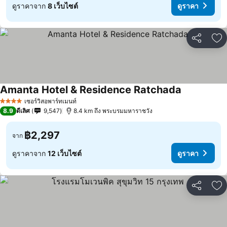
ดูราคาจาก
8 เว็บไซต์
ดูราคา
แชร์
เพ
Amanta Hotel & Residence Ratchada
เซอร์วิสอพาร์ทเมนท์
4 ดาว
8.9
ดีเลิศ
9,547
8.4 km ถึง พระบรมมหาราชวัง
฿2,297
จาก
ดูราคาจาก
12 เว็บไซต์
ดูราคา
แชร์
เพ