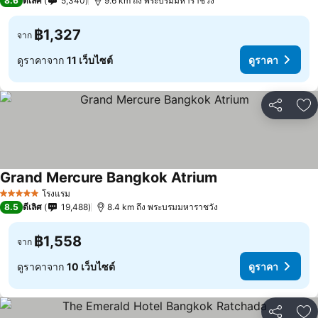
8.6
ดีเลิศ
5,340
9.6 km ถึง พระบรมมหาราชวัง
฿1,327
จาก
ดูราคาจาก
11 เว็บไซต์
ดูราคา
แชร์
เพ
Grand Mercure Bangkok Atrium
โรงแรม
5 ดาว
8.5
ดีเลิศ
19,488
8.4 km ถึง พระบรมมหาราชวัง
฿1,558
จาก
ดูราคาจาก
10 เว็บไซต์
ดูราคา