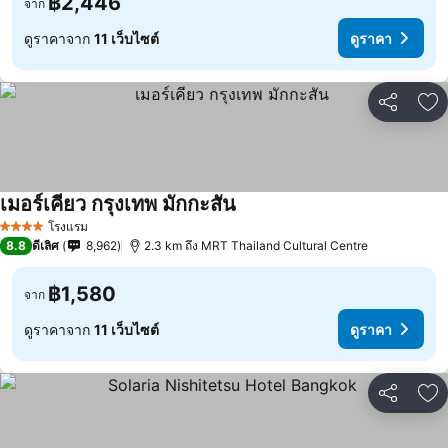
฿2,446
จาก
ดูราคาจาก
11 เว็บไซต์
ดูราคา
แชร์
เพ
เมอร์เคียว กรุงเทพ มักกะสัน
โรงแรม
4 ดาว
8.8
ดีเลิศ
8,962
2.3 km ถึง MRT Thailand Cultural Centre
฿1,580
จาก
ดูราคาจาก
11 เว็บไซต์
ดูราคา
แชร์
เพ