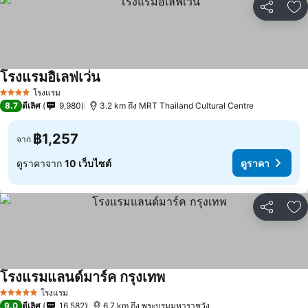
แชร์
เพ
โรงแรมอิเลฟเว่่น
โรงแรม
4 ดาว
8.7
ดีเลิศ
9,980
3.2 km ถึง MRT Thailand Cultural Centre
฿1,257
จาก
ดูราคาจาก
10 เว็บไซต์
ดูราคา
แชร์
เพ
โรงแรมแลนด์มาร์ค กรุงเทพ
โรงแรม
5 ดาว
9.0
ดีเลิศ
16,582
6.7 km ถึง พระบรมมหาราชวัง