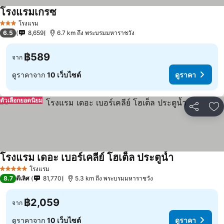
โรงแรมเกรซ
โรงแรม
3 ดาว
6.5
8,659
6.7 km ถึง พระบรมมหาราชวัง
฿589
จาก
ดูราคาจาก
10 เว็บไซต์
ดูราคา
ตัวเลือกยอดนิยม
แชร์
เพ
โรงแรม เดอะ เบอร์เคลีย์ โฮเต็ล ประตูน้ำ
โรงแรม
5 ดาว
8.7
ดีเลิศ
81,770
5.3 km ถึง พระบรมมหาราชวัง
฿2,059
จาก
ดูราคาจาก
10 เว็บไซต์
ดูราคา