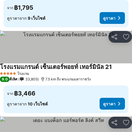
฿1,795
จาก
ดูราคาจาก
9 เว็บไซต์
ดูราคา
แชร์
เพ
โรงแรมแกรนด์ เซ็นเตอร์พอยท์ เทอร์มินัล 21
โรงแรม
5 ดาว
9.0
ดีเลิศ
33,805
7.5 km ถึง พระบรมมหาราชวัง
฿3,466
จาก
ดูราคาจาก
10 เว็บไซต์
ดูราคา
แชร์
เพ