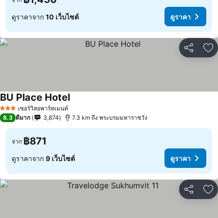
ดูราคาจาก
10 เว็บไซต์
ดูราคา
แชร์
เพ
BU Place Hotel
เซอร์วิสอพาร์ทเมนท์
3 ดาว
8.3
ดีมาก
3,874
7.3 km ถึง พระบรมมหาราชวัง
฿871
จาก
ดูราคาจาก
9 เว็บไซต์
ดูราคา
แชร์
เพ