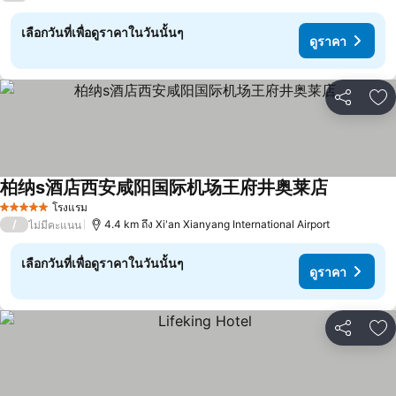
เลือกวันที่เพื่อดูราคาในวันนั้นๆ
ดูราคา
แชร์
เพ
柏纳s酒店西安咸阳国际机场王府井奥莱店
ดูราคา
โรงแรม
5 ดาว
/
4.4 km ถึง Xi'an Xianyang International Airport
ไม่มีคะแนน
เลือกวันที่เพื่อดูราคาในวันนั้นๆ
ดูราคา
แชร์
เพ