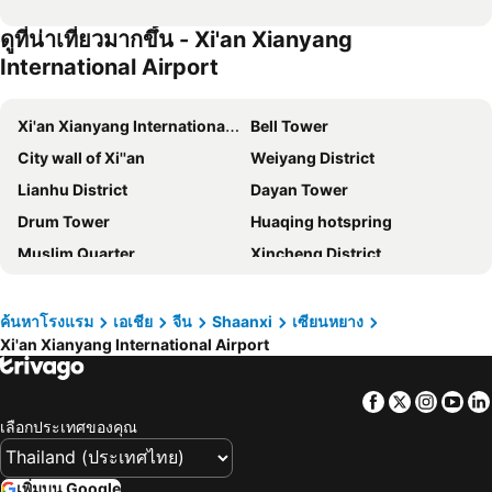
ดูที่น่าเที่ยวมากขึ้น - Xi'an Xianyang
International Airport
Xi'an Xianyang International Airport
Bell Tower
City wall of Xi''an
Weiyang District
Lianhu District
Dayan Tower
Drum Tower
Huaqing hotspring
Muslim Quarter
Xincheng District
Beilin District
Beilin
Shaanxi History Museum
Yanta District
ค้นหาโรงแรม
เอเชีย
จีน
Shaanxi
เซียนหยาง
Xi'an Xianyang International Airport
La gran pagoda de la Oca
Tang Paradise
Baqiao District
The Terracotta Army
Facebook
Twitter
Insta
Yo
Huanglong Scenic and Historic Interest Area
Qingyang Airport
เลือกประเทศของคุณ
เพิ่มบน Google