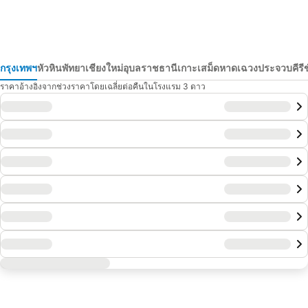
กรุงเทพฯ
หัวหิน
พัทยา
เชียงใหม่
อุบลราชธานี
เกาะเสม็ด
หาดเฉวง
ประจวบคีรีข
ราคาอ้างอิงจากช่วงราคาโดยเฉลี่ยต่อคืนในโรงแรม 3 ดาว