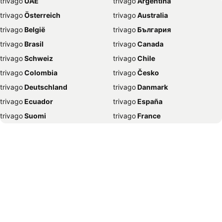
trivago
‏ UAE
trivago
‏ Argentina
โรงแรม กระบี่
โรงแรม นครนายก
trivago
‏ Österreich
trivago
‏ Australia
โรงแรม นครพนม
โรงแรม โอซาก้า
trivago
‏ België
trivago
‏ България
โรงแรม จันทบุรี
โรงแรม เกาะพีพี
trivago
‏ Brasil
trivago
‏ Canada
โรงแรม โซล
โรงแรม บุรีรัมย์
trivago
‏ Schweiz
trivago
‏ Chile
โรงแรม สมุทรปราการ
โรงแรม อ่าวนาง
trivago
‏ Colombia
trivago
‏ Česko
โรงแรม ดานัง
โรงแรม หาดละไม
trivago
‏ Deutschland
trivago
‏ Danmark
โรงแรม เกาะเต่า
โรงแรม สัตหีบ
trivago
‏ Ecuador
trivago
‏ España
โรงแรม ชุมพร
โรงแรม นนทบุรี
trivago
‏ Suomi
trivago
‏ France
โรงแรม หาดป่าตอง
โรงแรม สระบุรี
trivago
‏ Ελλάδα
trivago
‏ 香港
โรงแรม มหานครนิวยอร์ก
โรงแรม เกาะช้าง
trivago
‏ Hrvatska
trivago
‏ Magyarország
โรงแรม ปักกิ่ง
โรงแรม ชลบุรี
trivago
‏ Indonesia
trivago
‏ Ireland
โรงแรม พิษณุโลก
โรงแรม พระนครศรีอยุธยา
trivago
‏ ישראל
trivago
‏ India
โรงแรม เวียงจันทน์
โรงแรม ขอนแก่น
trivago
‏ Italia
trivago
‏ 日本
โรงแรม นครศรีธรรมราช
โรงแรม น่าน
trivago
‏ 한국
trivago
‏ México
โรงแรม สกลนคร
โรงแรม สุราษฎร์ธานี
trivago
‏ Malaysia
trivago
‏ Nederland
โรงแรม โมนาโก / มอนติคาโร
โรงแรม มุมไบ