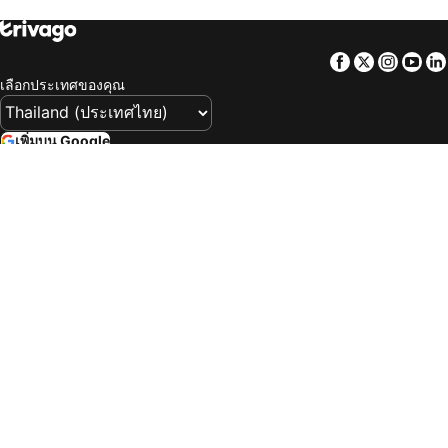
โรงแรม พะเยา
โรงแรม แพร่
โรงแรม สตูล
โรงแรม สุพรรณบุรี
Facebook
Twitter
Insta
Yo
โรงแรม ตรัง
โรงแรม ลิเวอร์พูล
เลือกประเทศของคุณ
โรงแรม พนมเปญ
โรงแรม สุวรรณเขต
โรงแรม เกียวโต
โรงแรม คูตา
เพิ่มบน Google
โรงแรม ปูซาน
โรงแรม ทับแขก
ค้นหาผลลัพธ์ของเราได้ง่ายๆ: เพิ่ม trivago
เป็นแหล่งที่มาที่ต้องการบน Google
โรงแรม แม่สอด
โรงแรม ฟอร์ทเวิร์ธ
บริษัท
โรงแรม กำแพงเพชร
โรงแรม นครสวรรค์
โรงแรม นราธิวาส
โรงแรม หนองบัวลำภู
ผลิตภัณฑ์ของเรา
โรงแรม ปทุมธานี
โรงแรม พังงา
ข้อกำหนดและนโยบาย
โรงแรม เพชรบุรี
โรงแรม หาดกะรน
โรงแรม หาดกมลา
โรงแรม หาดบางเทา
ช่วยเหลือ
โรงแรม ปราจีนบุรี
โรงแรม ราชบุรี
โรงแรม สมุทรสงคราม
โรงแรม ศรีสะเกษ
เข้าสู่ระบบเพื่อรับสิทธิพิเศษสำหรับสมาชิก
โรงแรม สิงห์บุรี
โรงแรม หาดเชิงมน
ปรับแต่งประสบการณ์ของคุณ
โรงแรม หาดแม่น้ำ
โรงแรม โฮจิมินห์