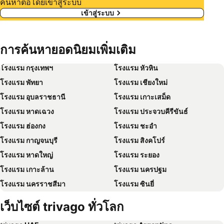
ค้นหาต่อโดยเข้าสู่ระบบ
เข้าสู่ระบบ
การค้นหายอดนิยมเพิ่มเติม
โรงแรม กรุงเทพฯ
โรงแรม หัวหิน
โรงแรม พัทยา
โรงแรม เชียงใหม่
โรงแรม อุบลราชธานี
โรงแรม เกาะเสม็ด
โรงแรม หาดเฉวง
โรงแรม ประจวบคีรีขันธ์
โรงแรม ฮ่องกง
โรงแรม ชะอำ
โรงแรม กาญจนบุรี
โรงแรม สิงคโปร์
โรงแรม หาดใหญ่
โรงแรม ระยอง
โรงแรม เกาะล้าน
โรงแรม นครปฐม
โรงแรม นครราชสีมา
โรงแรม ซินยี่
โรงแรม เขาหลัก
โรงแรม โตเกียว
เว็บไซต์ trivago ทั่วโลก
โรงแรม อุดรธานี
โรงแรม ศรีราชา