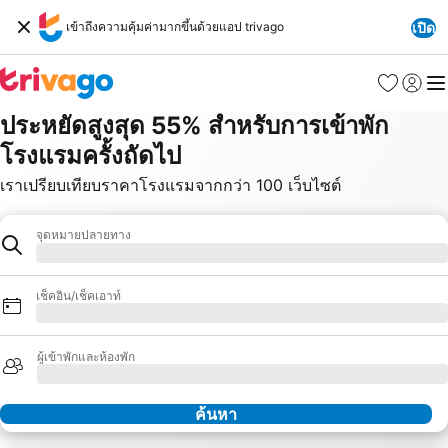
เข้าถึงความคุ้มค่ามากขึ้นด้วยแอป trivago
เปิด
รายการโป
เข้าสู่ร
เมนู
ประหยัดสูงสุด 55% สำหรับการเข้าพัก
โรงแรมครั้งถัดไป
เราเปรียบเทียบราคาโรงแรมจากกว่า 100 เว็บไซต์
จุดหมายปลายทาง
โรงแรม
กำลังโหลด
เช็คอิน/เช็คเอาท์
กำลังโหลด
ผู้เข้าพักและห้องพัก
กำลังโหลด
ค้นหา
พาร์ทเนอร์