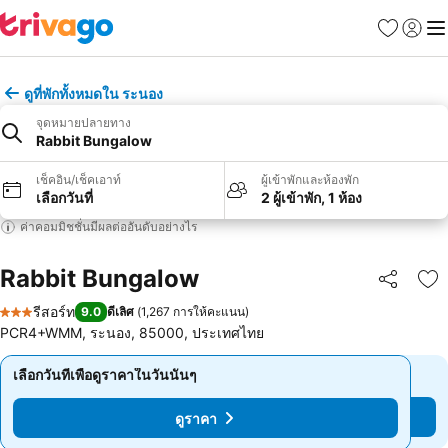
รายการโป
เข้าสู่ร
เมนู
ดูที่พักทั้งหมดใน ระนอง
จุดหมายปลายทาง
Rabbit Bungalow
เช็คอิน/เช็คเอาท์
ผู้เข้าพักและห้องพัก
เลือกวันที่
2 ผู้เข้าพัก, 1 ห้อง
ค่าคอมมิชชั่นมีผลต่ออันดับอย่างไร
Rabbit Bungalow
แชร์
เพ
รีสอร์ท
9.0
ดีเลิศ
(
1,267 การให้คะแนน
)
3 ดาว
PCR4+WMM, ระนอง, 85000, ประเทศไทย
เลือกวันที่เพื่อดูราคาในวันนั้นๆ
เลือกวันที่เพื่อดูราคาในวันนั้นๆ
ดูราคา
ดูราคา