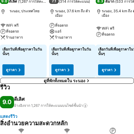
9.0
7.1
8.3
ดีเลิศ
(
1,267 การให้คะแนน
)
(
314 การให้คะแนน
)
ดีมาก
(
533 การให
ระนอง, ประเทศไทย
ระนอง, 37.6 km ถึง ตัว
ระนอง, 35.4 km ถึง 
เมือง
เมือง
WiFi ฟรี
ที่จอดรถ
WiFi ฟรี
ที่จอดรถ
แอร์
ที่จอดรถ
ร้านอาหาร
ร้านอาหาร
เลือกวันที่เพื่อดูราคาในวัน
เลือกวันที่เพื่อดูราคาในวัน
เลือกวันที่เพื่อดูราคาใน
นั้นๆ
นั้นๆ
นั้นๆ
ดูราคา
ดูราคา
ดูราคา
ดูที่พักทั้งหมดใน ระนอง
รีวิว
ดีเลิศ
9.0
อ้างอิงจาก 1,267
การให้คะแนนบนไซต์ชั้นนำ
แสดงรีวิว
สิ่งอำนวยความสะดวกหลัก