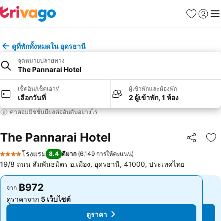
รายการโป
เข้าสู่ร
เมนู
ดูที่พักทั้งหมดใน อุดรธานี
จุดหมายปลายทาง
The Pannarai Hotel
เช็คอิน/เช็คเอาท์
ผู้เข้าพักและห้องพัก
เลือกวันที่
2 ผู้เข้าพัก, 1 ห้อง
ค่าคอมมิชชั่นมีผลต่ออันดับอย่างไร
The Pannarai Hotel
แชร์
เพ
โรงแรม
8.4
ดีมาก
(
6,149 การให้คะแนน
)
4 ดาว
19/8 ถนน สัมพันธมิตร อ.เมือง, อุดรธานี, 41000, ประเทศไทย
฿972
฿972
จาก
จาก
ดูราคาจาก
5 เว็บไซต์
ดูราคาจาก
5 เว็บไซต์
ดูราคา
ดูราคา