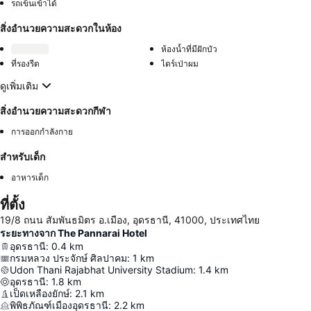
รถเข็นเข้าได้
สิ่งอำนวยความสะดวกในห้อง
ห้องน้ำที่มีฝักบัว
ที่รองรีด
ไดร์เป่าผม
ดูเพิ่มเติม
สิ่งอำนวยความสะดวกกีฬา
การออกกำลังกาย
สำหรับเด็ก
อาหารเด็ก
ที่ตั้ง
19/8 ถนน สัมพันธมิตร อ.เมือง, อุดรธานี, 41000, ประเทศไทย
ระยะทางจาก The Pannarai Hotel
อุดรธานี
:
0.4
km
กรมหลวง ประจักษ์ ศิลปาคม
:
1
km
Udon Thani Rajabhat University Stadium
:
1.4
km
อุดรธานี
:
1.8
km
เป็ดเหลืองยักษ์
:
2.1
km
พิพิธภัณฑ์เมืองอุดรธานี
:
2.2
km