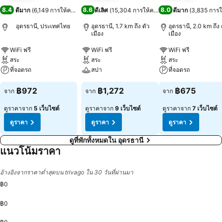
8.4
8.6
8.0
ดีมาก
(
6,149 การให้คะแนน
)
ดีเลิศ
(
15,304 การให้คะแนน
)
ดีมาก
(
3,835 การ
อุดรธานี, ประเทศไทย
อุดรธานี, 1.7 km ถึง ตัว
อุดรธานี, 2.0 km ถึง 
เมือง
เมือง
WiFi ฟรี
WiFi ฟรี
WiFi ฟรี
สระ
สระ
สระ
ที่จอดรถ
สปา
ที่จอดรถ
฿972
฿1,272
฿675
จาก
จาก
จาก
ดูราคาจาก
5 เว็บไซต์
ดูราคาจาก
9 เว็บไซต์
ดูราคาจาก
7 เว็บไซต์
ดูราคา
ดูราคา
ดูราคา
ดูที่พักทั้งหมดใน อุดรธานี
แนวโน้มราคา
อ้างอิงจากราคาต่ำสุดบน trivago ใน 30 วันที่ผ่านมา
฿0
฿0