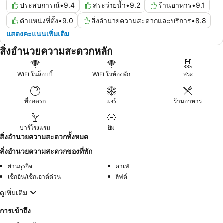
ประสบการณ์
•
9.4
สระว่ายน้ำ
•
9.2
ร้านอาหาร
•
9.1
ตำแหน่งที่ตั้ง
•
9.0
สิ่งอำนวยความสะดวกและบริการ
•
8.8
แสดงคะแนนเพิ่มเติม
สิ่งอำนวยความสะดวกหลัก
WiFi ในล็อบบี้
WiFi ในห้องพัก
สระ
ที่จอดรถ
แอร์
ร้านอาหาร
บาร์โรงแรม
ยิม
สิ่งอำนวยความสะดวกทั้งหมด
สิ่งอำนวยความสะดวกของที่พัก
ย่านธุรกิจ
คาเฟ่
เช็กอิน/เช็กเอาต์ด่วน
ลิฟต์
ดูเพิ่มเติม
การเข้าถึง