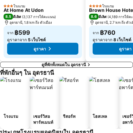
โรงแรม
โรงแรม
3 ดาว
4 ดาว
At Home At Udon
Brown House Hote
8.5
8.6
ดีเลิศ
(
3,137 การให้คะแนน
)
ดีเลิศ
(
4,189 การให้ค
อุดรธานี, 1.8 km ถึง ตัวเมือง
อุดรธานี, 2.7 km ถึง ตัวเ
฿599
฿760
จาก
จาก
ดูราคาจาก
5 เว็บไซต์
ดูราคาจาก
8 เว็บไซต์
ดูราคา
ดูราคา
ดูที่พักทั้งหมดใน อุดรธานี
ที่พักอื่นๆ ใน อุดรธานี
โรงแรม
เซอร์วิสอ
รีสอร์ท
โฮสเทล
เซอร์ว
พาร์ทเมนท์
อพาร์
ประเภทโรงแรมยอดนิยมใน อุดรธานี