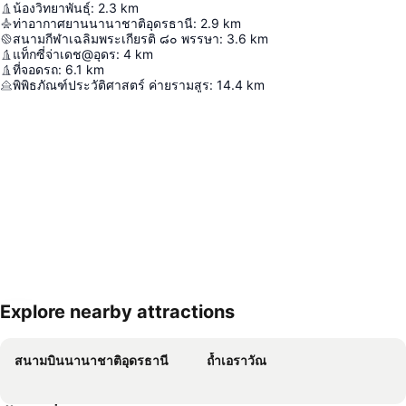
น้องวิทยาพันธุ์
:
2.3
km
ท่าอากาศยานนานาชาติอุดรธานี
:
2.9
km
สนามกีฬาเฉลิมพระเกียรติ ๘๐ พรรษา
:
3.6
km
แท็กซี่จ่าเดช@อุดร
:
4
km
ที่จอดรถ
:
6.1
km
พิพิธภัณฑ์ประวัติศาสตร์ ค่ายรามสูร
:
14.4
km
Explore nearby attractions
ขยายแผนที่
สนามบินนานาชาติอุดรธานี
ถ้ำเอราวัณ