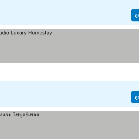
ดู
ดู