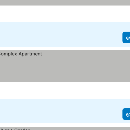
ดู
ดู