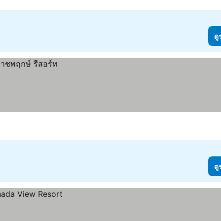
ดู
ดู