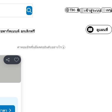
TH · ฿
เมนู
เข้าสู่ระบบ
ดูแผนที่
สอพาร์ทเมนท์
ยกเลิกฟรี
ค่าคอมมิชชั่นมีผลต่ออันดับอย่างไร
เพิ่มในรายการโปรด
แชร์
ราคา