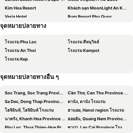
Kim Hoa Resort
Khách sạn MoonLight An Khánh Hà Nội
Varia Hotel
Rum Resort Phu Quoc
จุดหมายปลายทาง
Ts Beach House
TK Phu Quoc Hotel - Grand World Phu Quoc
Phuong Binh House
Roma Hotel Phu Quoc - Free Airport Shuttle & Sunset Town Tour
โรงแรม Phu Loc
โรงแรม สีหนุวิลล์
La Veranda Resort Phu Quoc - MGallery Collection
Gaia Hotel Phu Quoc
โรงแรม An Thoi
โรงแรม Kampot
Anna Pham Bungalow
An Binh
โรงแรม Kep
Mövenpick Villas & Residences Phu Quoc
Aurora House
BELLA HOTEL PHU QUOC -Sunset Town, Địa Trung Hải- BIG PROMOTION 2024
Thuy Nhung
จุดหมายปลายทางอื่น ๆ
Daisy Resort
Hawaii Resort Phu Quoc
Arcadia Phu Quoc Resort
Hotel Blue Dragon
Soc Trang, Soc Trang Province โรงแรม
Cần Thơ, Can Tho Province โรงแรม
Leaf Hotel Phu Quoc
Sunshine Bungalow
Sa Dec, Dong Thap Province โรงแรม
ดานัง, ดานัง โรงแรม
Huu Le Hotel
M Hotel Phu Quoc
โฮจิมินห์, โฮจิมินห์ โรงแรม
ฮานอย, Hanoi region โรงแรม
JOLLIE HOTEL Phú Quốc
WorldHotels Long Beach Resort Phu Quoc
นาตรัง, Khanh Hoa Province โรงแรม
ฮอยอัน, Quang Nam Province โรงแรม
Muong Thanh Luxury Phu Quoc Hotel
Pullman Phu Quoc Beach Resort
Phu Loc, Thua Thien-Hue Province โรงแรม
ซาปา, Lao Cai Province โรงแรม
B Stay Hotel
Crowne Plaza Phu Quoc Starbay By Ihg