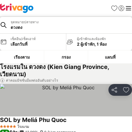
รายการโป
เข้าสู่ร
เมนู
จุดหมายปลายทาง
ดวงดง
เช็คอิน/เช็คเอาท์
ผู้เข้าพักและห้องพัก
เลือกวันที่
2 ผู้เข้าพัก, 1 ห้อง
เรียงตาม
กรอง
แผนที่
โรงแรมใน ดวงดง (Kien Giang Province,
เวียดนาม)
ค่าคอมมิชชั่นมีผลต่ออันดับอย่างไร
แชร์
เพ
SOL by Meliá Phu Quoc
โรงแรม
5 ดาว