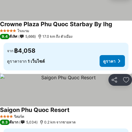
Crowne Plaza Phu Quoc Starbay By Ihg
โรงแรม
5 ดาว
9.4
ดีเลิศ
5,666
17.0 km ถึง ตัวเมือง
฿4,058
จาก
ดูราคาจาก
1 เว็บไซต์
ดูราคา
แชร์
เพ
Saigon Phu Quoc Resort
รีสอร์ท
4 ดาว
8.3
ดีมาก
5,034
0.2 km จากชายหาด