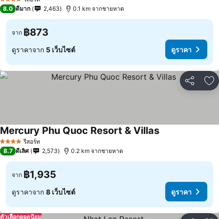
4 ดาว
8.0
ดีมาก
2,463
0.1 km จากชายหาด
฿873
จาก
ดูราคาจาก
5 เว็บไซต์
ดูราคา
แชร์
เพ
Mercury Phu Quoc Resort & Villas
รีสอร์ท
4 ดาว
8.7
ดีเลิศ
2,573
0.2 km จากชายหาด
฿1,935
จาก
ดูราคาจาก
8 เว็บไซต์
ดูราคา
ตัวเลือกยอดนิยม