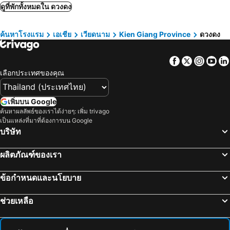
เว้, Thua Thien-Hue Province โรงแรม
ดูที่พักทั้งหมดใน ดวงดง
AVS Hotel Phu Quoc
Anna Beach Phú Quốc
Golden Daisy Hotel
Dong Xuan Hong Hotel
ค้นหาโรงแรม
เอเชีย
เวียดนาม
Kien Giang Province
ดวงดง
Lavender Garden Phu Quoc
Marina Seaside Boutique Hotel Phu Quoc
Praha Hotel
Blue Sky Phu Quoc Hotel
Facebook
Twitter
Insta
Yo
Mộc Lâm Homestay
Mai Phuong Beach
เลือกประเทศของคุณ
Sailing Hotel Phú Quốc
Kim Hồng Nhật Guest House
Sea Sunset Hotel Phu Quoc - Welcome to a mixing world of friends
Venus Phu Quoc Hotel
เพิ่มบน Google
Daystar Hotel Phu Quoc
Maison Hotel Phu Quoc
ค้นหาผลลัพธ์ของเราได้ง่ายๆ: เพิ่ม trivago
เป็นแหล่งที่มาที่ต้องการบน Google
Huy Hoang
Khách sạn Tuyết Hiển
บริษัท
Soul History Hotel Phu Quoc
The HillSide Apartment Phú Quốc - Firework View
ผลิตภัณฑ์ของเรา
Hotel Kim Huong Quang
Huu Le Motel
ข้อกำหนดและนโยบาย
ช่วยเหลือ