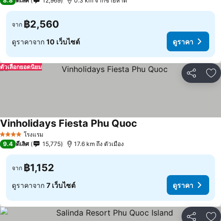
8.8
ดีเลิศ
12,969
0.3 km จากชายหาด
฿2,560
จาก
ดูราคาจาก
10 เว็บไซต์
ดูราคา
ตัวเลือกยอดนิยม
แชร์
เพ
Vinholidays Fiesta Phu Quoc
โรงแรม
4 ดาว
9.4
ดีเลิศ
15,775
17.6 km ถึง ตัวเมือง
฿1,152
จาก
ดูราคาจาก
7 เว็บไซต์
ดูราคา