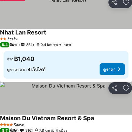
แชร์
เพ
Nhat Lan Resort
รีสอร์ท
2 ดาว
8.4
ดีมาก
854
0.4 km จากชายหาด
฿1,040
จาก
ดูราคาจาก
4 เว็บไซต์
ดูราคา
แชร์
เพ
Maison Du Vietnam Resort & Spa
รีสอร์ท
4 ดาว
8.7
ดีเลิศ
916
7.8 km ถึง ตัวเมือง