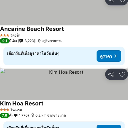
แชร์
เพ
Ancarine Beach Resort
รีสอร์ท
3 ดาว
9.1
ดีเลิศ
3,223
อยู่ริมชายหาด
เลือกวันที่เพื่อดูราคาในวันนั้นๆ
ดูราคา
แชร์
เพ
Kim Hoa Resort
โรงแรม
3 ดาว
7.6
ดี
1,770
0.2 km จากชายหาด
เลือกวันที่เพื่อดูราคาในวันนั้นๆ