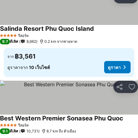
แชร์
เพ
Salinda Resort Phu Quoc Island
รีสอร์ท
5 ดาว
9.7
ดีเลิศ
8,662
0.2 km จากชายหาด
฿3,561
จาก
ดูราคาจาก
10 เว็บไซต์
ดูราคา
แชร์
เพ
Best Western Premier Sonasea Phu Quoc
รีสอร์ท
5 ดาว
9.1
ดีเลิศ
10,731
8.7 km ถึง ตัวเมือง