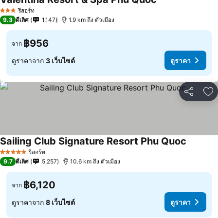
รีสอร์ท
3 ดาว
9.3
ดีเลิศ
1,147
1.9 km ถึง ตัวเมือง
฿956
จาก
ดูราคาจาก
3 เว็บไซต์
ดูราคา
แชร์
เพ
Sailing Club Signature Resort Phu Quoc
รีสอร์ท
5 ดาว
9.7
ดีเลิศ
5,257
10.6 km ถึง ตัวเมือง
฿6,120
จาก
ดูราคาจาก
8 เว็บไซต์
ดูราคา