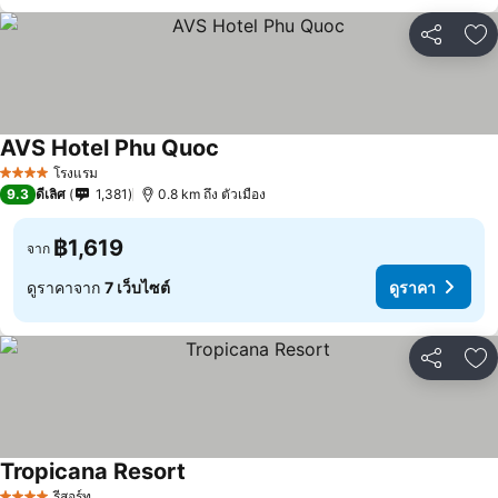
แชร์
เพ
AVS Hotel Phu Quoc
โรงแรม
4 ดาว
9.3
ดีเลิศ
1,381
0.8 km ถึง ตัวเมือง
฿1,619
จาก
ดูราคาจาก
7 เว็บไซต์
ดูราคา
แชร์
เพ
Tropicana Resort
รีสอร์ท