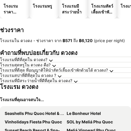
โรงแรม
โรงแรมหรู
โรงแรมมี
โรงแรมสัตว์
โรงแ
ราคา
สระว่ายน้ำ
เลี้ยงเข้าพัก
ประหยัด
ได้
ช่วงราคา
โรงแรมใน ดวงดง -
ช่วงราคา
จาก
‎฿571
ถึง
‎฿6,120
(price per night)
คำถามที่พบบ่อยเกี่ยวกับ ดวงดง
โรงแรมที่ดีที่สุดใน ดวงดง?
โรงแรมสุดหรูใน ดวงดง คือ?
โรงแรมที่ดีสุด ที่อณุญาติให้นำสัตว์เลี้ยงเข้าพักด้วยได้ ดวงดง?
โรงแรมสปาที่ดีที่สุดใน ดวงดง ?
โรงแรมที่มีสระว่ายน้ำที่ดีที่สุดใน ดวงดง?
โรงแรม ดวงดง
โรงแรมที่คุณอาจสนใจ...
Seashells Phu Quoc Hotel & Spa
Le Bonheur Hotel
Vinholidays Fiesta Phu Quoc
SOL by Meliá Phu Quoc
Sunset Beach Resort & Spa- Beachfront Pirate Fire Show
Meliá Vinpearl Phu Quoc