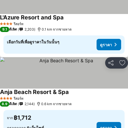
L'Azure Resort and Spa
รีสอร์ท
4 ดาว
9.1
ดีเลิศ
2,203
0.1 km จากชายหาด
เลือกวันที่เพื่อดูราคาในวันนั้นๆ
ดูราคา
แชร์
เพ
Anja Beach Resort & Spa
รีสอร์ท
4 ดาว
8.9
ดีเลิศ
2,144
0.6 km จากชายหาด
฿1,712
จาก
ดูราคาจาก
9 เว็บไซต์
ดูราคา