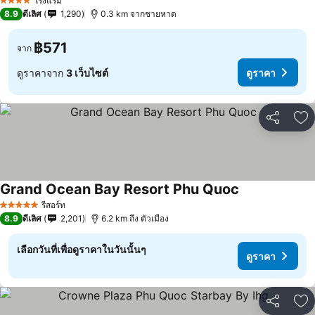
โรงแรม
4 ดาว
8.9
ดีเลิศ
1,290
0.3 km จากชายหาด
฿571
จาก
ดูราคาจาก
3 เว็บไซต์
ดูราคา
แชร์
เพ
Grand Ocean Bay Resort Phu Quoc
รีสอร์ท
5 ดาว
8.9
ดีเลิศ
2,201
6.2 km ถึง ตัวเมือง
เลือกวันที่เพื่อดูราคาในวันนั้นๆ
ดูราคา
แชร์
เพ