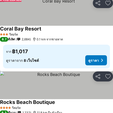
แชร์
เพ
Coral Bay Resort
รีสอร์ท
3 ดาว
8.7
ดีเลิศ
2,684
0.1 km จากชายหาด
฿1,017
จาก
ดูราคาจาก
8 เว็บไซต์
ดูราคา
แชร์
เพ
Rocks Beach Boutique
รีสอร์ท
4 ดาว
8.3
ดีมาก
1,232
11.8 km ถึง ตัวเมือง