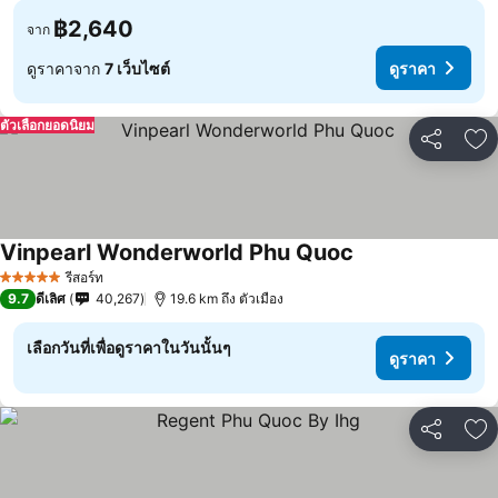
฿2,640
จาก
ดูราคาจาก
7 เว็บไซต์
ดูราคา
ตัวเลือกยอดนิยม
แชร์
เพ
Vinpearl Wonderworld Phu Quoc
รีสอร์ท
5 ดาว
9.7
ดีเลิศ
40,267
19.6 km ถึง ตัวเมือง
เลือกวันที่เพื่อดูราคาในวันนั้นๆ
ดูราคา
แชร์
เพ