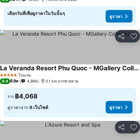
เลือกวันที่เพื่อดูราคาในวันนั้นๆ
ดูราคา
แชร์
เพ
La Veranda Resort Phu Quoc - MGallery Collection
โรงแรม
5 ดาว
9.4
ดีเลิศ
4,994
0.1 km จากชายหาด
฿4,068
จาก
ดูราคาจาก
9 เว็บไซต์
ดูราคา
แชร์
เพ