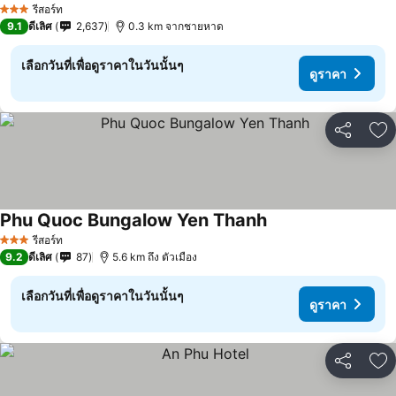
รีสอร์ท
3 ดาว
9.1
ดีเลิศ
2,637
0.3 km จากชายหาด
เลือกวันที่เพื่อดูราคาในวันนั้นๆ
ดูราคา
แชร์
เพ
Phu Quoc Bungalow Yen Thanh
รีสอร์ท
3 ดาว
9.2
ดีเลิศ
87
5.6 km ถึง ตัวเมือง
เลือกวันที่เพื่อดูราคาในวันนั้นๆ
ดูราคา
แชร์
เพ