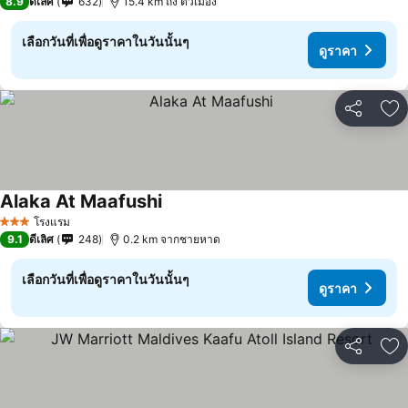
8.9
ดีเลิศ
632
15.4 km ถึง ตัวเมือง
เลือกวันที่เพื่อดูราคาในวันนั้นๆ
ดูราคา
แชร์
เพ
Alaka At Maafushi
โรงแรม
3 ดาว
9.1
ดีเลิศ
248
0.2 km จากชายหาด
เลือกวันที่เพื่อดูราคาในวันนั้นๆ
ดูราคา
แชร์
เพ