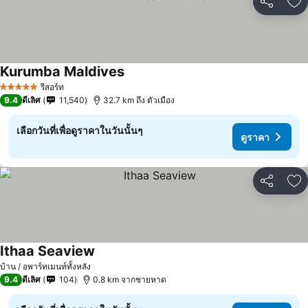
แชร์
เพ
Kurumba Maldives
รีสอร์ท
5 ดาว
9.4
ดีเลิศ
11,540
32.7 km ถึง ตัวเมือง
เลือกวันที่เพื่อดูราคาในวันนั้นๆ
ดูราคา
แชร์
เพ
Ithaa Seaview
บ้าน / อพาร์ทเมนท์ทั้งหลัง
9.4
ดีเลิศ
104
0.8 km จากชายหาด