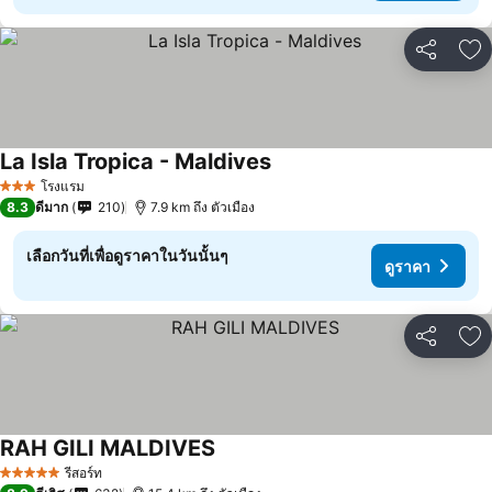
แชร์
เพ
La Isla Tropica - Maldives
โรงแรม
3 ดาว
8.3
ดีมาก
210
7.9 km ถึง ตัวเมือง
เลือกวันที่เพื่อดูราคาในวันนั้นๆ
ดูราคา
แชร์
เพ
RAH GILI MALDIVES
รีสอร์ท
5 ดาว