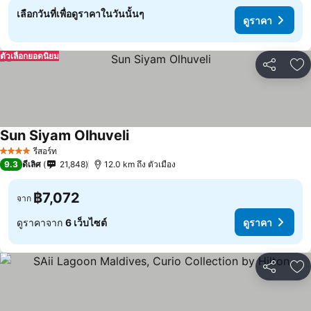
เลือกวันที่เพื่อดูราคาในวันนั้นๆ
ดูราคา
ตัวเลือกยอดนิยม
แชร์
เพ
Sun Siyam Olhuveli
รีสอร์ท
4 ดาว
9.3
ดีเลิศ
21,848
12.0 km ถึง ตัวเมือง
฿7,072
จาก
ดูราคาจาก
6 เว็บไซต์
ดูราคา
แชร์
เพ