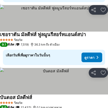
แชร์
เพ
เชอราตัน มัลดีฟส์ ฟูลมูนรีสอร์ทแอนด์สปา
รีสอร์ท
5 ดาว
9.1
ดีเลิศ
7,519
36.3 km ถึง ตัวเมือง
เลือกวันที่เพื่อดูราคาในวันนั้นๆ
ดูราคา
แชร์
เพ
บันดอส มัลดีฟส์
รีสอร์ท
5 ดาว
9.0
ดีเลิศ
12,437
0.1 km จากชายหาด