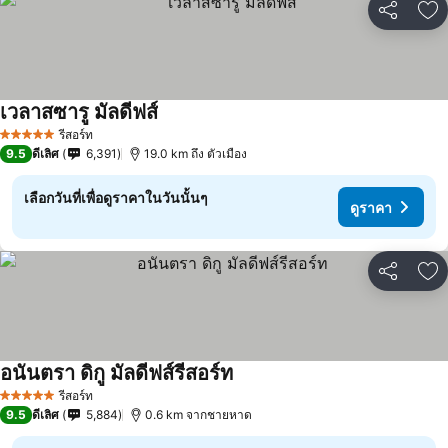
แชร์
เพ
เวลาสซารู มัลดีฟส์
รีสอร์ท
5 ดาว
9.5
ดีเลิศ
6,391
19.0 km ถึง ตัวเมือง
เลือกวันที่เพื่อดูราคาในวันนั้นๆ
ดูราคา
แชร์
เพ
อนันตรา ดิกู มัลดีฟส์รีสอร์ท
รีสอร์ท
5 ดาว
9.5
ดีเลิศ
5,884
0.6 km จากชายหาด