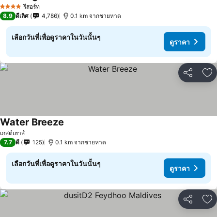
รีสอร์ท
4 ดาว
8.9
ดีเลิศ
4,786
0.1 km จากชายหาด
เลือกวันที่เพื่อดูราคาในวันนั้นๆ
ดูราคา
แชร์
เพ
Water Breeze
เกสต์เฮาส์
7.7
ดี
125
0.1 km จากชายหาด
เลือกวันที่เพื่อดูราคาในวันนั้นๆ
ดูราคา
แชร์
เพ