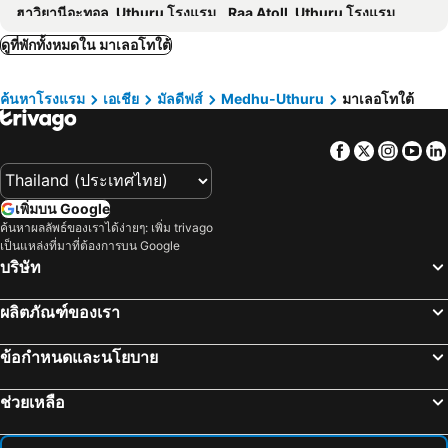
ฮาวิยานีอะทอล, Uthuru โรงแรม
Raa Atoll, Uthuru โรงแรม
Dhiffushi, Medhu-Uthuru โรงแรม
Mafuri, Medu โรงแรม
ดูที่พักทั้งหมดใน มาเลอโทใต้
Tholhifushi, Medu โรงแรม
Rasdhoo, Medhu-Uthuru โรงแรม
ค้นหาโรงแรม
เอเชีย
มัลดีฟส์
Medhu-Uthuru
มาเลอโทใต้
Haa Alifu Atoll, Mathi-Uthuru โรงแรม
อรือทอลใต้, Medhu-Uthuru โรงแรม
ดาลูอโทล, Medu โรงแรม
Maafushi, Medhu-Uthuru โรงแรม
Facebook
Twitter
Insta
Yo
เพิ่มบน Google
ค้นหาผลลัพธ์ของเราได้ง่ายๆ: เพิ่ม trivago
เป็นแหล่งที่มาที่ต้องการบน Google
บริษัท
ผลิตภัณฑ์ของเรา
ข้อกำหนดและนโยบาย
ช่วยเหลือ