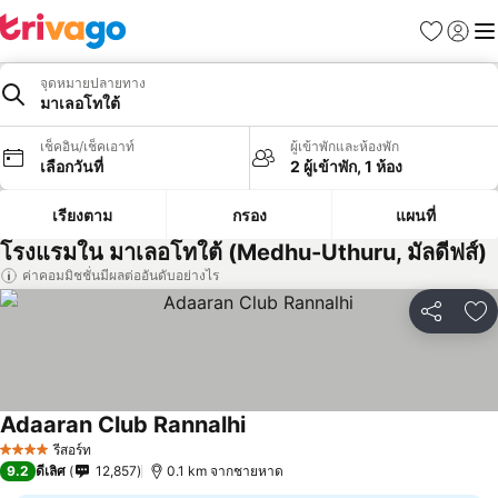
รายการโป
เข้าสู่ร
เมนู
จุดหมายปลายทาง
มาเลอโทใต้
เช็คอิน/เช็คเอาท์
ผู้เข้าพักและห้องพัก
เลือกวันที่
2 ผู้เข้าพัก, 1 ห้อง
เรียงตาม
กรอง
แผนที่
โรงแรมใน มาเลอโทใต้ (Medhu-Uthuru, มัลดีฟส์)
ค่าคอมมิชชั่นมีผลต่ออันดับอย่างไร
แชร์
เพ
Adaaran Club Rannalhi
รีสอร์ท
4 ดาว
9.2
ดีเลิศ
12,857
0.1 km จากชายหาด