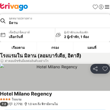
รายการโป
เข้าสู่ร
เมนู
จุดหมายปลายทาง
มิลาน
เช็คอิน/เช็คเอาท์
ผู้เข้าพักและห้องพัก
เลือกวันที่
2 ผู้เข้าพัก, 1 ห้อง
เรียงตาม
กรอง
แผนที่
โรงแรมใน มิลาน (ลอมบาร์เดีย, อิตาลี)
ค่าคอมมิชชั่นมีผลต่ออันดับอย่างไร
แชร์
เพ
Hotel Milano Regency
ดูราคา
โรงแรม
4 ดาว
7.2
2,779
1.0 km ถึง ฟีร่ามีลานโน่