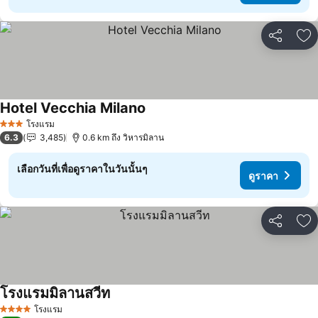
แชร์
เพ
Hotel Vecchia Milano
ดูราคา
โรงแรม
3 ดาว
6.3
3,485
0.6 km ถึง วิหารมิลาน
เลือกวันที่เพื่อดูราคาในวันนั้นๆ
ดูราคา
แชร์
เพ
โรงแรมมิลานสวีท
ดูราคา
โรงแรม
4 ดาว