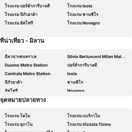
โรงแรม ปอร์ต้าการีบาลดี
โรงแรม Isola
ODSweet Duomo Milano Hotel
Hotel Metropoli
โรงแรม นีกัวอาด้า
โรงแรม ซานซิโร
iH Hotels Milano Ambasciatori
ibis Milano Centro
โรงแรม อัฟโฟรี
โรงแรม Novegro
โรซา แกรนด์มิลาโน - สตาร์โฮเทลส์โกลเลโซเน
Mercure Milano Solari
Glam Milano
Brunelleschi Hotel
ที่น่าเที่ยว - มิลาน
Hotel Rio
Hotel Blaise & Francis
โรงแรม iH มิลาโน จอยา
NYX Milan
มีลาน่าเซนทราเล
Silvio Berlusconi Milan Malpensa Airport
Hotel City 20
Smart Hotel Milano Centrale
Duomo Metro Station
ปอร์ต้าการีบาลดี
Hotel Mirage Sure Hotel Collection by Best Western
Galleria Vik Milano
Centrale Metro Station
Isola
Oasi Village Hotel & Resort
โรงแรมโซแปร์กา
นีกัวอาด้า
ซานซิโร
NEMI, Milan, a Tribute Portfolio Hotel
โรงแรมไอเดีย มิลาโน ซานซิโร
อัฟโฟรี
Novegro
Hotel Da Vinci Milano
Hotel Aspromonte
จุดหมายปลายทาง
โรงละครอาล่าสกาล่า
สถานี Milano Lambrate
Hotel Degli Arcimboldi
B&B HOTEL Milano San Siro
สตาดิโอจูเซปเป้เมสซ่า
สนามบินมิลาน-ลีนาท
Sheraton Milan San Siro
Hotel Morfeo Milano
โรงแรม โคโม
โรงแรม แบร์กาโม
ทะเลสาบโคโม
Palazzo Belgiojoso d'Este
B&B HOTEL Milano Ornato
โรงแรมราฟฟาเอลโล
โรงแรม ลูกาโน
โรงแรม Vizzola Ticino
Palazzo Durini-Caproni
Palazzo del Senato
Palazzo Loreto Hotel Milano
Palazzo Viridis