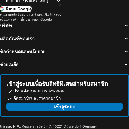
โคโม, ลอมบาร์เดีย โรงแรม
แบร์กาโม, ลอมบาร์เดีย โรงแรม
เพิ่มบน Google
รีวา เดล การ์ดา, เทรนทรีโน ซูสทีรอล โรงแรม
ซีรมินโอเน่, ลอมบาร์เดีย โรงแรม
ค้นหาผลลัพธ์ของเราได้ง่ายๆ: เพิ่ม trivago
เป็นแหล่งที่มาที่ต้องการบน Google
ลูกาโน, ทีชีโน โรงแรม
ซอมมาลอมบาร์โด้, ลอมบาร์เดีย โรงแรม
บริษัท
โรม, ลาซิโอ โรงแรม
ฟลอเรนซ์, ทัสคานี โรงแรม
ผลิตภัณฑ์ของเรา
เวนิซ, เวเนโต โรงแรม
เมสเตร, เวเนโต โรงแรม
เนเปิลส์, แคมพาเนีย โรงแรม
ลาสเปเซีย, ลิกูเรีย โรงแรม
ข้อกำหนดและนโยบาย
เตรนโต้, เทรนทรีโน ซูสทีรอล โรงแรม
ช่วยเหลือ
เข้าสู่ระบบเพื่อรับสิทธิพิเศษสำหรับสมาชิก
ปรับแต่งประสบการณ์ของคุณ
ดีลสมาชิกและราคาสมาชิก
เข้าสู่ระบบ
trivago N.V.
, Kesselstraße 5 – 7, 40221 Düsseldorf, Germany