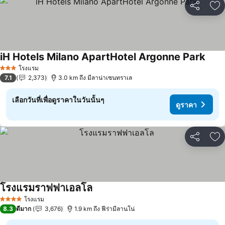
แชร์
เพ
iH Hotels Milano ApartHotel Argonne Park
ดูราค
โรงแรม
3 ดาว
7.1
2,373
3.0 km ถึง มีลาน่าเซนทราเล
เลือกวันที่เพื่อดูราคาในวันนั้นๆ
ดูราคา
แชร์
เพ
โรงแรมราฟฟาเอลโล
ดูราคา
โรงแรม
4 ดาว
8.3
ดีมาก
3,676
1.9 km ถึง ฟีร่ามีลานโน่