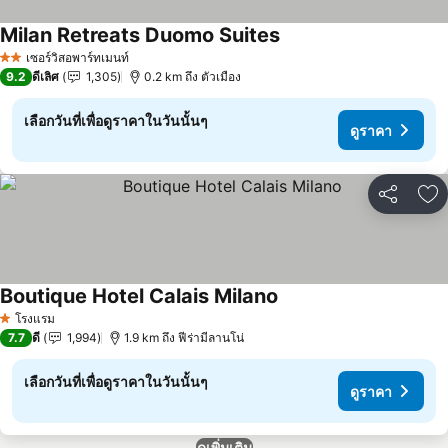
Milan Retreats Duomo Suites
ดูราคา
เซอร์วิสอพาร์ทเมนท์
2 ดาว
9.2
ดีเลิศ
1,305
0.2 km ถึง ตัวเมือง
เลือกวันที่เพื่อดูราคาในวันนั้นๆ
ดูราคา
แชร์
เพ
Boutique Hotel Calais Milano
ดูราคา
โรงแรม
1 ดาว
7.7
ดี
1,994
1.9 km ถึง ฟีร่ามีลานโน่
เลือกวันที่เพื่อดูราคาในวันนั้นๆ
ดูราคา
ดูเพิ่มเติม