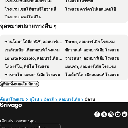
โรงแรม ซอมมาลอมบาร์โด้
โรงแรม Crema
พิพิธพันธ์Duomo di Milano
เซนโตรสตอรีโก้
โรงแรมเดอะฮับ
Hotel Delle Nazioni
โรงแรม เซสโต้ซานจีโอวานนี่
โรงแรม คาร์ดาโน่เอลแคมโป้
Palazzo Reale
la Rinascente
21 House of Stories Città Studi
Joy 124 Hotel Milano
โรงแรม เซอร์โนบีโอ
San Gottardo in Corte
วิหารมิลาน
Hotel Galileo
B&B Hotel Milano Cenisio Garibaldi
จุดหมายปลายทางอื่น ๆ
Porto di Mare Metro Station
อาตาลี
The Street Milano Duomo
Matilde Boutique Hotel
San Abbondio
Ponte Coperto
Hotel Canada
La Marina di Milano
ซานโดนาโต้มีลานีซี, ลอมบาร์เดีย โรงแรม
Torno, ลอมบาร์เดีย โรงแรม
Marne
Gioia Metro Station
Hotel Vittoria
โรงแรมปรินชิเป ดิ ซาโวยา
เวอร์เบเนีย, เพียดมอนท์ โรงแรม
ซีกราตเต้, ลอมบาร์เดีย โรงแรม
Famagosta Metro Station
Udine Metro Station
โรงแรมแชร์โว มิลาโน
Hotel Piacenza
Lonate Pozzolo, ลอมบาร์เดีย โรงแรม
วาเรนนา, ลอมบาร์เดีย โรงแรม
San Sigismondo
สตาร์โฮเทลส์ บิซิเนสพาเลซ
Savona 18 Suites
โลคาร์โน, ทีชีโน โรงแรม
มอนซา, ลอมบาร์เดีย โรงแรม
Hotel Central Station
Hotel Bolzano
ซารอนโน, ลอมบาร์เดีย โรงแรม
โอเล็คกีโอ, เพียดมอนท์ โรงแรม
โรงแรมเดอะเบสต์
โรงแรมอิเดอาเล
Pombia, เพียดมอนท์ โรงแรม
วาเรซี, ลอมบาร์เดีย โรงแรม
ดูที่พักทั้งหมดใน มิลาน
Ornato Dependance
ไอบิสสไตล์ มิลาโนเช็นโตร
San Pellegrino Terme, ลอมบาร์เดีย โรงแรม
Perledo, ลอมบาร์เดีย โรงแรม
ค้นหาโรงแรม
ยุโรป
อิตาลี
ลอมบาร์เดีย
มิลาน
สเตรซา, เพียดมอนท์ โรงแรม
บาร์เวโน่, เพียดมอนท์ โรงแรม
Maccagno, ลอมบาร์เดีย โรงแรม
Garzeno, ลอมบาร์เดีย โรงแรม
Facebook
Twitter
Insta
Yo
โคลิโค, ลอมบาร์เดีย โรงแรม
เบรสชา, ลอมบาร์เดีย โรงแรม
เลือกประเทศของคุณ
เวโรนา, เวเนโต โรงแรม
ดีเซนซาโน่ เดล กราด่า, ลอมบาร์เดีย โรงแรม