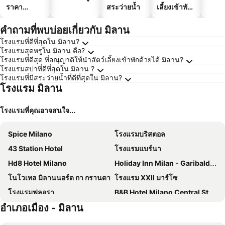
ราคา
สระว่ายน้ำ
เลี้ยงเข้าพัก
ประหยัด
ได้
คำถามที่พบบ่อยเกี่ยวกับ มิลาน
โรงแรมที่ดีที่สุดใน มิลาน?
โรงแรมสุดหรูใน มิลาน คือ?
โรงแรมที่ดีสุด ที่อณุญาติให้นำสัตว์เลี้ยงเข้าพักด้วยได้ มิลาน?
โรงแรมสปาที่ดีที่สุดใน มิลาน ?
โรงแรมที่มีสระว่ายน้ำที่ดีที่สุดใน มิลาน?
โรงแรม มิลาน
โรงแรมที่คุณอาจสนใจ...
Spice Milano
โรงแรมบริสตอล
43 Station Hotel
โรงแรมแบร์นา
Hd8 Hotel Milano
Holiday Inn Milan - Garibaldi Station by IHG
โนโวเทล มิลานนอร์ด กา กรานดา
โรงแรม XXII มาร์โซ
โรงแรมฟลอรา
B&B Hotel Milano Central Station
อำเภอเมือง - มิลาน
Just Hotel Milano
UNA Hotels Century Milano
โรงแรมเบสท์เวสเทิร์น แมดิสัน
B&B HOTEL Milano Aosta