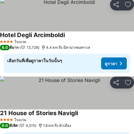
แชร์
เพ
Hotel Degli Arcimboldi
ดูราคา
โรงแรม
4 ดาว
8.0
ดีมาก
13,726
4.4 km ถึง มีลาน่าเซนทราเล
เลือกวันที่เพื่อดูราคาในวันนั้นๆ
ดูราคา
แชร์
เพ
21 House of Stories Navigli
ดูราคา
โรงแรม
4 ดาว
9.0
ดีเลิศ
4,515
1.8 km ถึง ตัวเมือง