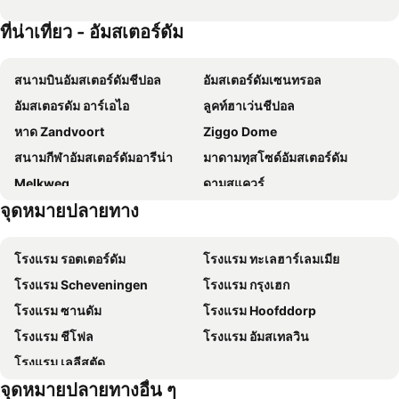
Apollofirst Boutique Hotel
MEININGER Hotel Amsterdam City West
ที่น่าเที่ยว - อัมสเตอร์ดัม
ibis Amsterdam Centre Stopera
โรงแรมเมอร์เคียว อัมสเตอร์ดัม ซิตี้
XO Hotels Couture
Hotel Damsquare
สนามบินอัมสเตอร์ดัมชีปอล
อัมสเตอร์ดัมเซนทรอล
โรงแรมดี พอร์ท ฟาน เคลเว
มิวเซียมซิคต์
อัมสเตอรดัม อาร์เอไอ
ลูคท์ฮาเว่นชีปอล
โฮเทล เอสเธเรีย
XO Hotels City Centre
หาด Zandvoort
Ziggo Dome
Park Centraal Amsterdam, part of Sircle Collection
Hotel Torenzicht
สนามกีฬาอัมสเตอร์ดัมอารีน่า
มาดามทุสโซด์อัมสเตอร์ดัม
โรงแรมสวิสโซเทล อัมสเตอร์ดัม
NH อัมสเตอร์ดัม มิวเซียม ควอร์เตอร์
Melkweg
ดามสแควร์
โฮเทล อัลลัวร์
Hotel Flipper Amsterdam
จุดหมายปลายทาง
Seventeenth-century canal ring area of Amsterdam inside the Singelgracht
ออด-วูเอด
Beursstraat
Hotel Continental Amsterdam
Jaarbeurs Utrecht
Johan Huizingalaan Metro Station
nhow Amsterdam RAI
MEININGER Hotel Amsterdam Amstel
โรงแรม รอตเตอร์ดัม
โรงแรม ทะเลฮาร์เลมเมีย
Sarphatipark in Amsterdam
Osdorpplein Metro Station
easyHotel Amsterdam Arena Boulevard
Amedia Amsterdam Airport, Trademark Collection By Wyndham
โรงแรม Scheveningen
โรงแรม กรุงเฮก
Mercatorplein Metro Station
University College Metro Station
Rooms25
CityHub Amsterdam
โรงแรม ซานดัม
โรงแรม Hoofddorp
Hoofddorpplein Metro Station
Amsterdam Centraal Metro Station
โรงแรมโร
Inntel Hotels Amsterdam Landmark
โรงแรม ชีโฟล
โรงแรม อัมสเทลวิน
Teleport
Oostpoort
Amsterdam Teleport Hotel
Ciao Papa Hotel Amsterdam Central Station
โรงแรม เลลีสตัด
Buiteneiland
Volendams Museum
AmicitiA
โฮเทล คัมปานิเล อัมสเตอร์ดัม ซูอิดูสต์
จุดหมายปลายทางอื่น ๆ
Huis aan de drie grachten
Chimera Fantasy Shop
Pestana Amsterdam Riverside
Doubletree by Hilton Hotel Amsterdam Centraal Station