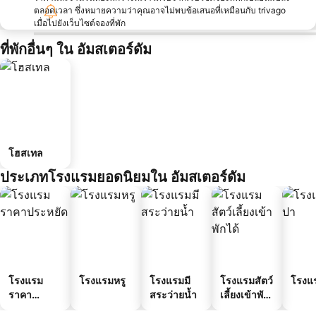
ตลอดเวลา ซึ่งหมายความว่าคุณอาจไม่พบข้อเสนอที่เหมือนกับ trivago
เมื่อไปยังเว็บไซต์จองที่พัก
ที่พักอื่นๆ ใน อัมสเตอร์ดัม
โฮสเทล
ประเภทโรงแรมยอดนิยมใน อัมสเตอร์ดัม
โรงแรม
โรงแรมหรู
โรงแรมมี
โรงแรมสัตว์
โรงแ
ราคา
สระว่ายน้ำ
เลี้ยงเข้าพัก
ประหยัด
ได้