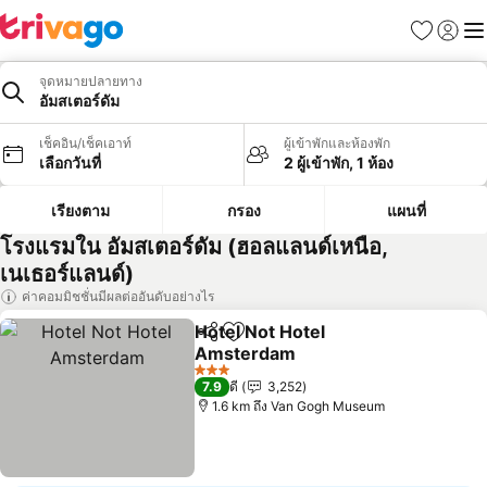
รายการโป
เข้าสู่ร
เมนู
จุดหมายปลายทาง
อัมสเตอร์ดัม
เช็คอิน/เช็คเอาท์
ผู้เข้าพักและห้องพัก
เลือกวันที่
2 ผู้เข้าพัก, 1 ห้อง
เรียงตาม
กรอง
แผนที่
โรงแรมใน อัมสเตอร์ดัม (ฮอลแลนด์เหนือ,
เนเธอร์แลนด์)
ค่าคอมมิชชั่นมีผลต่ออันดับอย่างไร
Hotel Not Hotel
แชร์
เพิ่มในรายการโปรด
Amsterdam
3 ดาว
7.9
ดี
3,252
1.6 km ถึง Van Gogh Museum