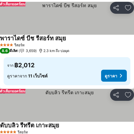
ตัวเลือกยอดนิยม
แชร์
เพ
พาราไดซ์ บีช รีสอร์ท สมุย
ดูราคา
รีสอร์ท
4 ดาว
8.6
ดีเลิศ
3,659
2.3 km ถึง บ่อผุด
฿2,012
จาก
ดูราคาจาก
11 เว็บไซต์
ดูราคา
ตัวเลือกยอดนิยม
แชร์
เพ
ดับบลิว รีทรีต เกาะสมุย
ดูราคา
รีสอร์ท