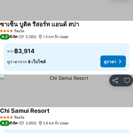
ซาเซ็น บูติค รีสอร์ท แอนด์ สปา
ดูราคา
รีสอร์ท
4 ดาว
9.2
ดีเลิศ
3,282
1.3 km ถึง บ่อผุด
฿3,914
จาก
ดูราคาจาก
8 เว็บไซต์
ดูราคา
แชร์
เพ
Chi Samui Resort
ดูราคา
รีสอร์ท
4 ดาว
9.2
ดีเลิศ
3,655
2.6 km ถึง บ่อผุด