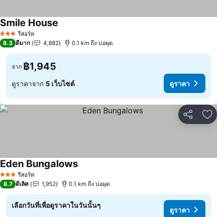
Smile House
ดูราคา
รีสอร์ท
3 ดาว
8.3
ดีมาก
4,882
0.1 km ถึง บ่อผุด
฿1,945
จาก
ดูราคาจาก
5 เว็บไซต์
ดูราคา
แชร์
เพ
Eden Bungalows
ดูราคา
รีสอร์ท
3 ดาว
8.7
ดีเลิศ
1,952
0.1 km ถึง บ่อผุด
เลือกวันที่เพื่อดูราคาในวันนั้นๆ
ดูราคา