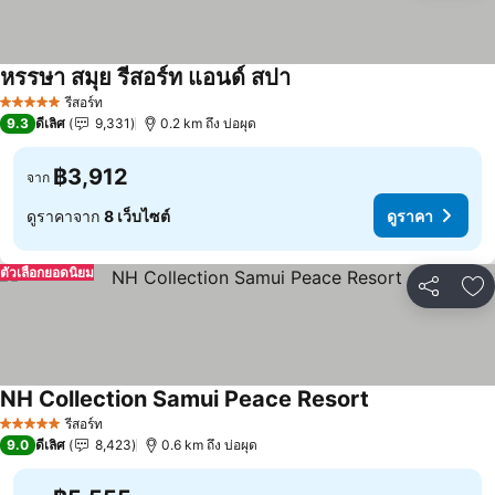
หรรษา สมุย รีสอร์ท แอนด์ สปา
ดูราคา
รีสอร์ท
5 ดาว
9.3
ดีเลิศ
9,331
0.2 km ถึง บ่อผุด
฿3,912
จาก
ดูราคาจาก
8 เว็บไซต์
ดูราคา
ตัวเลือกยอดนิยม
แชร์
เพ
NH Collection Samui Peace Resort
ดูราคา
รีสอร์ท
5 ดาว
9.0
ดีเลิศ
8,423
0.6 km ถึง บ่อผุด