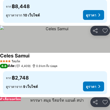
฿8,448
จาก
ดูราคาจาก
10 เว็บไซต์
ดูราคา
แชร์
เพ
Celes Samui
ดูราคา
รีสอร์ท
4 ดาว
8.8
ดีเลิศ
4,409
0.9 km ถึง บ่อผุด
฿2,748
จาก
ดูราคาจาก
9 เว็บไซต์
ดูราคา
ตัวเลือกยอดนิยม
แชร์
เพ