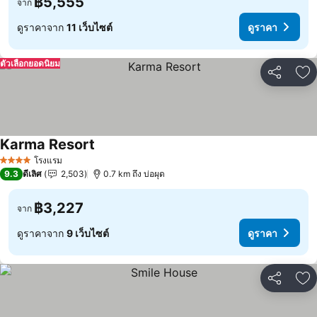
฿5,555
จาก
ดูราคาจาก
11 เว็บไซต์
ดูราคา
ตัวเลือกยอดนิยม
แชร์
เพ
Karma Resort
ดูราคา
โรงแรม
4 ดาว
9.3
ดีเลิศ
2,503
0.7 km ถึง บ่อผุด
฿3,227
จาก
ดูราคาจาก
9 เว็บไซต์
ดูราคา
แชร์
เพ