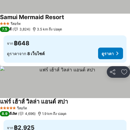
Samui Mermaid Resort
ดูราคา
รีสอร์ท
3 ดาว
7.5
ดี
3,824
3.5 km ถึง บ่อผุด
฿648
จาก
ดูราคาจาก
8 เว็บไซต์
ดูราคา
แชร์
เพ
แฟร์ เฮ้าส์ วิลล่า แอนด์ สปา
ดูราคา
รีสอร์ท
5 ดาว
8.9
ดีเลิศ
4,696
1.9 km ถึง บ่อผุด
฿2,925
จาก