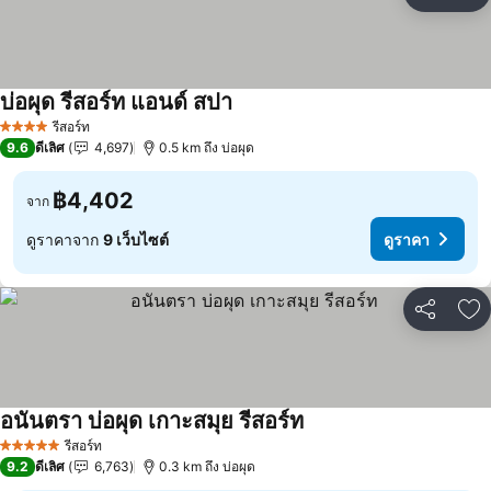
แชร์
เพ
บ่อผุด รีสอร์ท แอนด์ สปา
ดูราคา
รีสอร์ท
4 ดาว
9.6
ดีเลิศ
4,697
0.5 km ถึง บ่อผุด
฿4,402
จาก
ดูราคาจาก
9 เว็บไซต์
ดูราคา
แชร์
เพ
อนันตรา บ่อผุด เกาะสมุย รีสอร์ท
ดูราคา
รีสอร์ท
5 ดาว
9.2
ดีเลิศ
6,763
0.3 km ถึง บ่อผุด