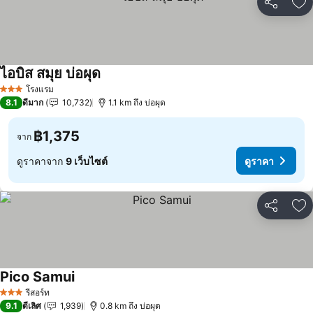
แชร์
เพ
ไอบิส สมุย บ่อผุด
ดูราคา
โรงแรม
3 ดาว
8.1
ดีมาก
10,732
1.1 km ถึง บ่อผุด
฿1,375
จาก
ดูราคาจาก
9 เว็บไซต์
ดูราคา
แชร์
เพ
Pico Samui
ดูราคา
รีสอร์ท
3 ดาว
9.1
ดีเลิศ
1,939
0.8 km ถึง บ่อผุด