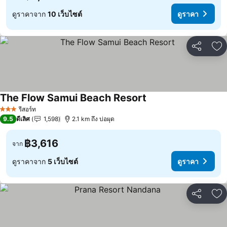
ดูราคาจาก
10 เว็บไซต์
ดูราคา
แชร์
เพ
The Flow Samui Beach Resort
ดูราคา
รีสอร์ท
3 ดาว
9.5
ดีเลิศ
1,598
2.1 km ถึง บ่อผุด
฿3,616
จาก
ดูราคาจาก
5 เว็บไซต์
ดูราคา
แชร์
เพ