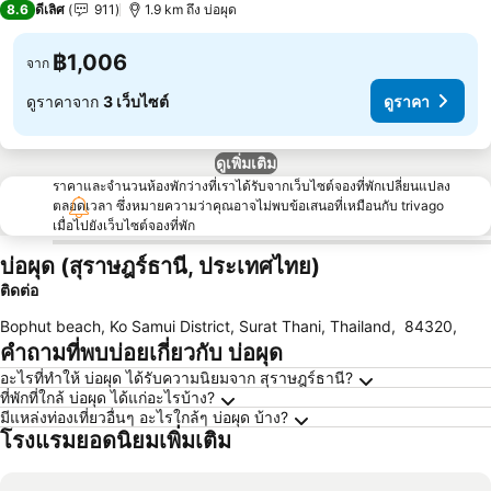
8.6
ดีเลิศ
911
1.9 km ถึง บ่อผุด
฿1,006
จาก
ดูราคาจาก
3 เว็บไซต์
ดูราคา
ดูเพิ่มเติม
ราคาและจำนวนห้องพักว่างที่เราได้รับจากเว็บไซต์จองที่พักเปลี่ยนแปลง
ตลอดเวลา ซึ่งหมายความว่าคุณอาจไม่พบข้อเสนอที่เหมือนกับ trivago
เมื่อไปยังเว็บไซต์จองที่พัก
บ่อผุด (สุราษฎร์ธานี, ประเทศไทย)
ติดต่อ
Bophut beach, Ko Samui District, Surat Thani, Thailand
,
84320
,
คำถามที่พบบ่อยเกี่ยวกับ บ่อผุด
อะไรที่ทำให้ บ่อผุด ได้รับความนิยมจาก สุราษฎร์ธานี?
ที่พักที่ใกล้ บ่อผุด ได้แก่อะไรบ้าง?
มีแหล่งท่องเที่ยวอื่นๆ อะไรใกล้ๆ บ่อผุด บ้าง?
โรงแรมยอดนิยมเพิ่มเติม