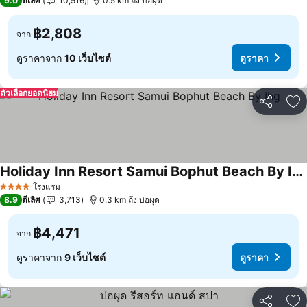
9.0
ดีเลิศ
10,516
0.5 km ถึง บ่อผุด
฿2,808
จาก
ดูราคาจาก
10 เว็บไซต์
ดูราคา
ตัวเลือกยอดนิยม
แชร์
เพ
Holiday Inn Resort Samui Bophut Beach By Ihg
ดูราคา
โรงแรม
4 ดาว
8.9
ดีเลิศ
3,713
0.3 km ถึง บ่อผุด
฿4,471
จาก
ดูราคาจาก
9 เว็บไซต์
ดูราคา