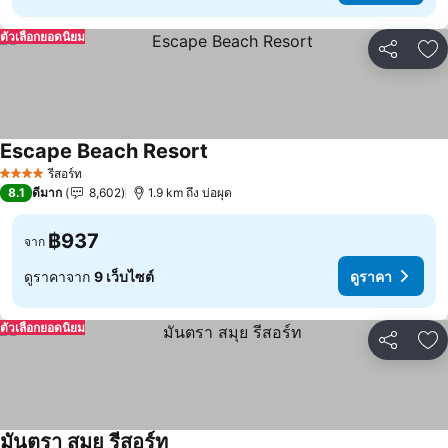
ตัวเลือกยอดนิยม
แชร์
เพ
Escape Beach Resort
ดูราคา
รีสอร์ท
4 ดาว
8.1
ดีมาก
8,602
1.9 km ถึง บ่อผุด
฿937
จาก
ดูราคาจาก
9 เว็บไซต์
ดูราคา
ตัวเลือกยอดนิยม
แชร์
เพ
มันตรา สมุย รีสอร์ท