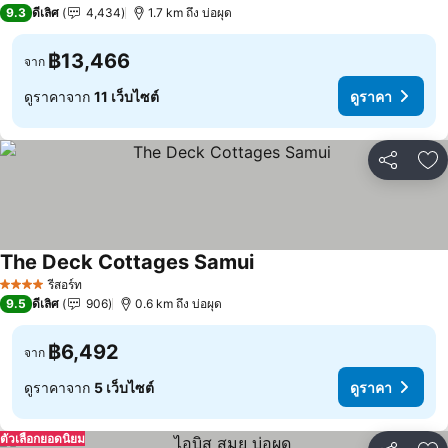
5 ดาว
9.3
ดีเลิศ
4,434
1.7 km ถึง บ่อผุด
฿13,466
จาก
ดูราคาจาก
11 เว็บไซต์
ดูราคา
แชร์
เพ
The Deck Cottages Samui
ดูราคา
รีสอร์ท
4 ดาว
9.5
ดีเลิศ
906
0.6 km ถึง บ่อผุด
฿6,492
จาก
ดูราคาจาก
5 เว็บไซต์
ดูราคา
ตัวเลือกยอดนิยม