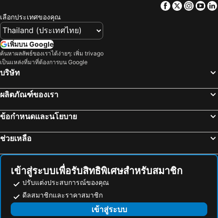
Facebook
Twitter
Insta
Yo
อ่าวท้องกรูด โรงแรมชายหาด
บ้านศรีธนู โรงแรมชายหาด
ทองทิพย์ แมนชั่น
The Culture Samui
เลือกประเทศของคุณ
บ้านท้องนายปาน โรงแรมชายหาด
Centara Life Lamai Resort Samui
Crystal Lamai Hotel
Top Hostel Samui
โรงแรมมาอยู่ สมุย
เพิ่มบน Google
ค้นหาผลลัพธ์ของเราได้ง่ายๆ: เพิ่ม trivago
Ploen Chaweng Koh Samui
The Ritz-Carlton, Koh Samui
เป็นแหล่งที่มาที่ต้องการบน Google
Lamai Coconut Beach Resort
ศศิธารา เรสซิเดนซ์
บริษัท
Mercure Samui Chaweng Tana
The Stay Chaweng Beach Resort
ผลิตภัณฑ์ของเรา
Thai Fight Hotel
Bay Beach Resort
The Villager Fishermans Village
Colorize Boutique Hotel
ข้อกำหนดและนโยบาย
ละมุนละมัย เรสซิเดนซ์
H&Y Chaweng
ช่วยเหลือ
SimPly Stay Fisherman's Village
เดอะ ลอดจ์
Dreamcatcher Boutique Hotel
Eden Extend Fisherman's village
โรงแรมรักสมุย เรสซิเด้นท์
ZAYN Samui Hotel
เข้าสู่ระบบเพื่อรับสิทธิพิเศษสำหรับสมาชิก
GOODTHINGS Cafe & Hotel
Riviera Beach Hotel
ปรับแต่งประสบการณ์ของคุณ
ดีลสมาชิกและราคาสมาชิก
Greenlight Fisherman's Village Samui Resort & Café
The White Cottage
เข้าสู่ระบบ
Karma Resort
Avocado Koh Samui