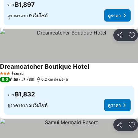
฿1,897
จาก
ดูราคาจาก
9 เว็บไซต์
ดูราคา
แชร์
เพ
Dreamcatcher Boutique Hotel
ดูราคา
โรงแรม
3 ดาว
9.0
ดีเลิศ
786
0.2 km ถึง บ่อผุด
฿1,832
จาก
ดูราคาจาก
3 เว็บไซต์
ดูราคา
แชร์
เพ