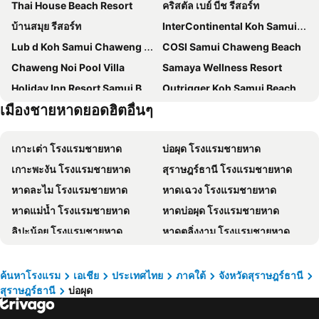
Thai House Beach Resort
คริสตัล เบย์ บีช รีสอร์ท
บ้านสมุย รีสอร์ท
InterContinental Koh Samui Resort by IHG
Lub d Koh Samui Chaweng Beach
COSI Samui Chaweng Beach
Chaweng Noi Pool Villa
Samaya Wellness Resort
Holiday Inn Resort Samui Bophut Beach By Ihg
Outrigger Koh Samui Beach Resort
เมืองชายหาดยอดฮิตอื่นๆ
Tiki Beach Koh Phangan
มีเลีย เกาะสมุย
Nantra Chaweng Beach Hotel
White Sand Samui Resort
เกาะเต่า โรงแรมชายหาด
บ่อผุด โรงแรมชายหาด
The Privilege Hotel Ezra Beach Club
ฟลอริสท์ รีสอร์ท
เกาะพะงัน โรงแรมชายหาด
สุราษฎร์ธานี โรงแรมชายหาด
Vannee Golden Sands Beachfront Resort
LOVE beach club Koh Samui
หาดละไม โรงแรมชายหาด
หาดเฉวง โรงแรมชายหาด
Combo Beach Hotel Samui
The Canale Samui Resort
หาดแม่น้ำ โรงแรมชายหาด
หาดบ่อผุด โรงแรมชายหาด
Marine Chaweng Beach Resort
Samui Verticolor
ลิปะน้อย โรงแรมชายหาด
หาดตลิ่งงาม โรงแรมชายหาด
Centara Reserve Samui
Orchid Residence Samui
หาดนาเทียน โรงแรมชายหาด
หาดเชิงมน โรงแรมชายหาด
อาร์ค บาร์ บีช รีสอร์ท
Nova Samui Resort
ท้องศาลา โรงแรมชายหาด
อ่าวบางปอ โรงแรมชายหาด
อนันตรา ลาวาน่า รีสอร์ท แอนด์ สปา
เซ็นทารา วิลล่า สมุย
ค้นหาโรงแรม
เอเชีย
ประเทศไทย
ภาคใต้
จังหวัดสุราษฎร์ธานี
สุราษฎร์ธานี
บ่อผุด
บ้านใต้ โรงแรมชายหาด
หาดแหลมเส็ด โรงแรมชายหาด
ซันเซ็ทบีชคลับ
โรงแรมสมุย เฟิร์ส เฮาส์
อ่าวชลคราม โรงแรมชายหาด
อ่าวพังกา โรงแรมชายหาด
Cheeky Monkey's Samui
Avani Chaweng Samui Hotel & Beach Club