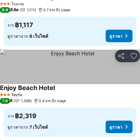
ดูราคา
โรงแรม
3 ดาว
8.9
ดีเลิศ
1,111
0.7 km ถึง บ่อผุด
฿1,117
จาก
ดูราคาจาก
6 เว็บไซต์
ดูราคา
แชร์
เพ
Enjoy Beach Hotel
ดูราคา
รีสอร์ท
3 ดาว
7.8
ดี
1,396
0.4 km ถึง บ่อผุด
฿2,319
จาก
ดูราคาจาก
7 เว็บไซต์
ดูราคา