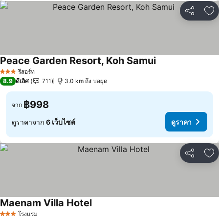
แชร์
เพ
Peace Garden Resort, Koh Samui
ดูราคา
รีสอร์ท
3 ดาว
8.9
ดีเลิศ
711
3.0 km ถึง บ่อผุด
฿998
จาก
ดูราคาจาก
6 เว็บไซต์
ดูราคา
แชร์
เพ
Maenam Villa Hotel
ดูราคา
โรงแรม
3 ดาว