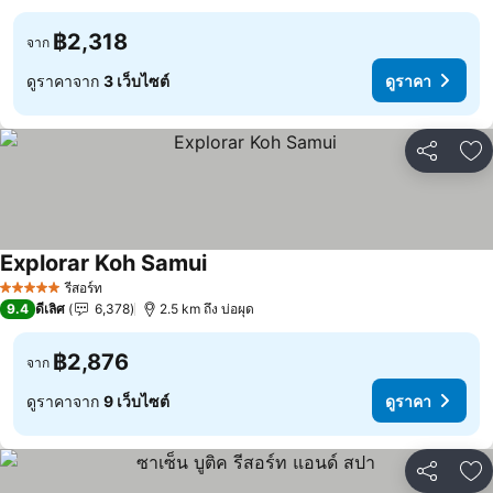
฿2,318
จาก
ดูราคาจาก
3 เว็บไซต์
ดูราคา
แชร์
เพ
Explorar Koh Samui
ดูราคา
รีสอร์ท
5 ดาว
9.4
ดีเลิศ
6,378
2.5 km ถึง บ่อผุด
฿2,876
จาก
ดูราคาจาก
9 เว็บไซต์
ดูราคา
แชร์
เพ