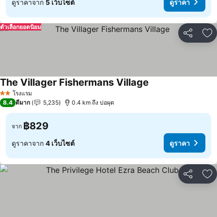
ดูราคาจาก
5 เว็บไซต์
ดูราคา
ตัวเลือกยอดนิยม
แชร์
เพ
The Villager Fishermans Village
ดูราคา
โรงแรม
2 ดาว
8.4
ดีมาก
5,235
0.4 km ถึง บ่อผุด
฿829
จาก
ดูราคาจาก
4 เว็บไซต์
ดูราคา
แชร์
เพ