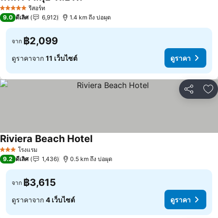
ดูราคา
รีสอร์ท
5 ดาว
9.0
ดีเลิศ
6,912
1.4 km ถึง บ่อผุด
฿2,099
จาก
ดูราคาจาก
11 เว็บไซต์
ดูราคา
แชร์
เพ
Riviera Beach Hotel
ดูราคา
โรงแรม
3 ดาว
9.2
ดีเลิศ
1,436
0.5 km ถึง บ่อผุด
฿3,615
จาก
ดูราคาจาก
4 เว็บไซต์
ดูราคา