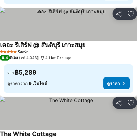
แชร์
เพ
เดอะ รีเสิร์ฟ @ สันติบุรี เกาะสมุย
ดูราคา
รีสอร์ท
5 ดาว
9.4
ดีเลิศ
4,043
4.1 km ถึง บ่อผุด
฿5,289
จาก
ดูราคาจาก
9 เว็บไซต์
ดูราคา
แชร์
เพ
The White Cottage