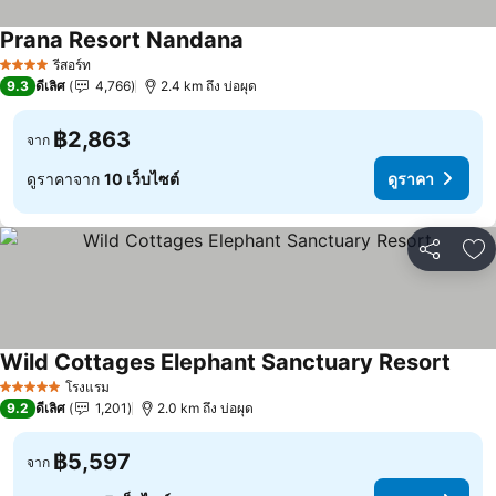
Prana Resort Nandana
ดูราคา
รีสอร์ท
4 ดาว
9.3
ดีเลิศ
4,766
2.4 km ถึง บ่อผุด
฿2,863
จาก
ดูราคาจาก
10 เว็บไซต์
ดูราคา
แชร์
เพ
Wild Cottages Elephant Sanctuary Resort
ดูราค
โรงแรม
5 ดาว
9.2
ดีเลิศ
1,201
2.0 km ถึง บ่อผุด
฿5,597
จาก