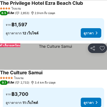
The Privilege Hotel Ezra Beach Club
ดูราคา
โรงแรม
4 ดาว
8.5
ดีเลิศ
2,853
2.9 km ถึง บ่อผุด
฿1,597
จาก
ดูราคาจาก
12 เว็บไซต์
ดูราคา
ตัวเลือกยอดนิยม
แชร์
เพ
The Culture Samui
ดูราคา
โรงแรม
5 ดาว
9.1
ดีเลิศ
2,732
3.4 km ถึง บ่อผุด
฿3,700
จาก
ดูราคาจาก
11 เว็บไซต์
ดูราคา