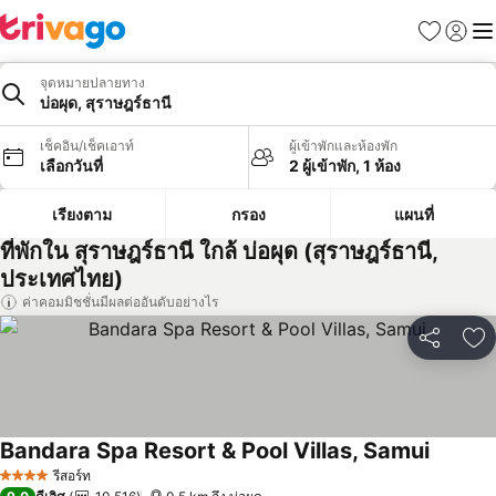
รายการโป
เข้าสู่ร
เมนู
จุดหมายปลายทาง
บ่อผุด, สุราษฎร์ธานี
เช็คอิน/เช็คเอาท์
ผู้เข้าพักและห้องพัก
เลือกวันที่
2 ผู้เข้าพัก, 1 ห้อง
เรียงตาม
กรอง
แผนที่
ที่พักใน สุราษฎร์ธานี ใกล้ บ่อผุด (สุราษฎร์ธานี,
ประเทศไทย)
ค่าคอมมิชชั่นมีผลต่ออันดับอย่างไร
แชร์
เพ
Bandara Spa Resort & Pool Villas, Samui
ดูราคา
รีสอร์ท
4 ดาว