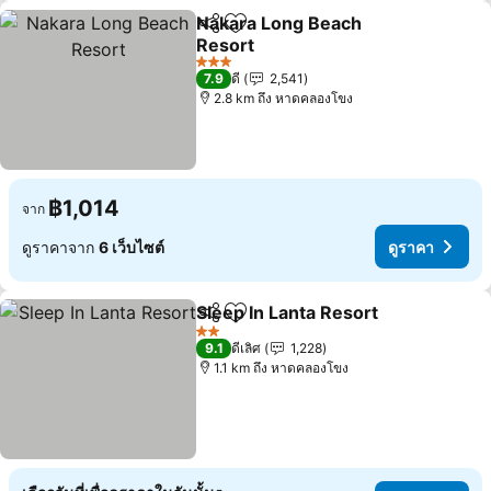
Nakara Long Beach
แชร์
เพิ่มในรายการโปรด
Resort
ดูราคา
3 ดาว
7.9
ดี
2,541
2.8 km ถึง หาดคลองโขง
฿1,014
จาก
ดูราคาจาก
6 เว็บไซต์
ดูราคา
Sleep In Lanta Resort
แชร์
เพิ่มในรายการโปรด
ดูรา
2 ดาว
9.1
ดีเลิศ
1,228
1.1 km ถึง หาดคลองโขง