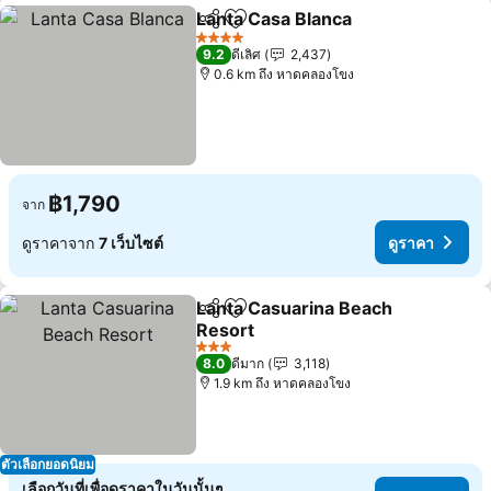
Lanta Casa Blanca
แชร์
เพิ่มในรายการโปรด
ดูราคา
4 ดาว
9.2
ดีเลิศ
2,437
0.6 km ถึง หาดคลองโขง
฿1,790
จาก
ดูราคาจาก
7 เว็บไซต์
ดูราคา
Lanta Casuarina Beach
แชร์
เพิ่มในรายการโปรด
Resort
ดูราคา
3 ดาว
8.0
ดีมาก
3,118
1.9 km ถึง หาดคลองโขง
ตัวเลือกยอดนิยม
เลือกวันที่เพื่อดูราคาในวันนั้นๆ