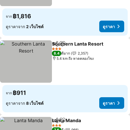
฿1,816
จาก
ดูราคาจาก
2 เว็บไซต์
ดูราคา
Southern Lanta Resort
แชร์
เพิ่มในรายการโปรด
ดูร
3 ดาว
8.4
ดีมาก
2,357
5.4 km ถึง หาดคลองโขง
฿911
จาก
ดูราคาจาก
8 เว็บไซต์
ดูราคา
Lanta Manda
แชร์
เพิ่มในรายการโปรด
ดูราคา
3 ดาว
7.6
ดี
966