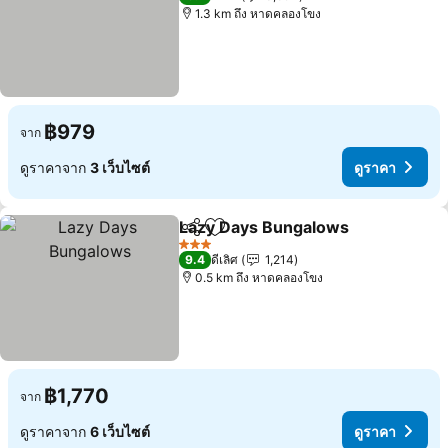
1.3 km ถึง หาดคลองโขง
฿979
จาก
ดูราคาจาก
3 เว็บไซต์
ดูราคา
Lazy Days Bungalows
แชร์
เพิ่มในรายการโปรด
ดูรา
3 ดาว
9.4
ดีเลิศ
1,214
0.5 km ถึง หาดคลองโขง
฿1,770
จาก
ดูราคาจาก
6 เว็บไซต์
ดูราคา