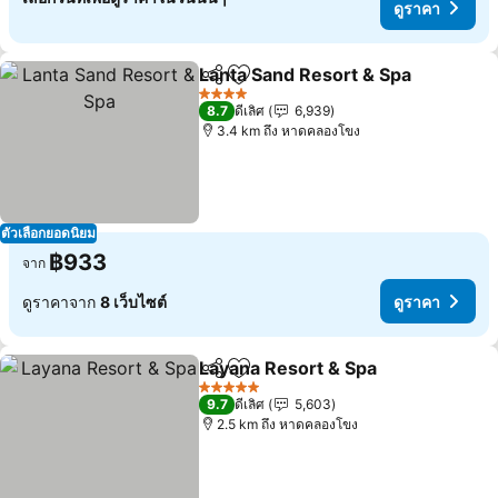
ดูราคา
Lanta Sand Resort & Spa
แชร์
เพิ่มในรายการโปรด
ด
4 ดาว
8.7
ดีเลิศ
6,939
3.4 km ถึง หาดคลองโขง
ตัวเลือกยอดนิยม
฿933
จาก
ดูราคาจาก
8 เว็บไซต์
ดูราคา
Layana Resort & Spa
แชร์
เพิ่มในรายการโปรด
ดูราค
5 ดาว
9.7
ดีเลิศ
5,603
2.5 km ถึง หาดคลองโขง