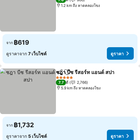
1.2 km ถึง หาดคลองโขง
฿619
จาก
ดูราคาจาก
7 เว็บไซต์
ดูราคา
ชฎา บีช รีสอร์ท แอนด์ สปา
แชร์
เพิ่มในรายการโปรด
ดู
5 ดาว
7.7
ดี
2,766
5.9 km ถึง หาดคลองโขง
฿1,732
จาก
ดูราคาจาก
5 เว็บไซต์
ดูราคา