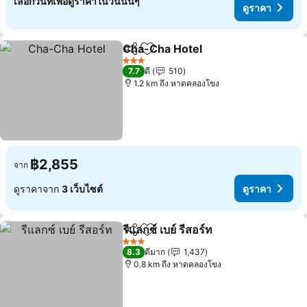
เลือกวันที่เพื่อดูราคาในวันนั้นๆ
ดูราคา
Cha-Cha Hotel
แชร์
เพิ่มในรายการโปรด
ดูราคา
3 ดาว
7.7
ดี
510
1.2 km ถึง หาดคลองโขง
฿2,855
จาก
ดูราคาจาก
3 เว็บไซต์
ดูราคา
รีแลกซ์ เบย์ รีสอร์ท
แชร์
เพิ่มในรายการโปรด
ดูราคา
3 ดาว
8.3
ดีมาก
1,437
0.8 km ถึง หาดคลองโขง