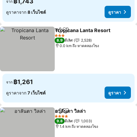
฿1,743
จาก
ดูราคาจาก
8 เว็บไซต์
ดูราคา
Tropicana Lanta Resort
แชร์
เพิ่มในรายการโปรด
ดู
3 ดาว
8.9
ดีเลิศ
2,528
0.0 km ถึง หาดคลองโขง
฿1,261
จาก
ดูราคาจาก
7 เว็บไซต์
ดูราคา
อาลันตา วิลล่า
แชร์
เพิ่มในรายการโปรด
ดูราคา
4 ดาว
9.8
ดีเลิศ
1,003
1.4 km ถึง หาดคลองโขง