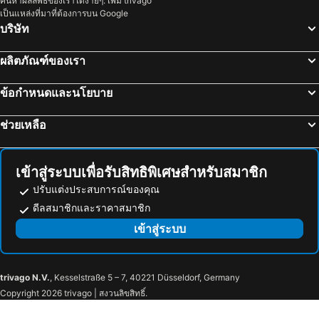
ค้นหาผลลัพธ์ของเราได้ง่ายๆ: เพิ่ม trivago
ลันตา สวีท แมนชั่น
Cottage Hill at Lanta
เป็นแหล่งที่มาที่ต้องการบน Google
หาดในหาน โรงแรมชายหาด
เกาะนาคาใหญ่ โรงแรมชายหาด
พิงค์กี้บังกะโล
Long beach simple House
บริษัท
หาดนพรัตน์ธารา โรงแรมชายหาด
หน้าทอน โรงแรมชายหาด
Hula Hula House
ลันตา จัสท์ คัม
ผลิตภัณฑ์ของเรา
เกาะเหลาเหลียง โรงแรมชายหาด
เกาะเฮ โรงแรมชายหาด
JP Place
Lanta Complex
ทับแขก โรงแรมชายหาด
Laanta House
Chom Dao Resort
ข้อกำหนดและนโยบาย
ชบา ลันตา รีสอร์ท แอนด์ บังกะโล
Arthaya Villas
ช่วยเหลือ
Lanta Green Garden Hotel
Relax Beach Bungalow
Be Faanny House
Lanta Happy House
Peace Lanta Mansion
ภูธารา ลันตา รีสอร์ท
เข้าสู่ระบบเพื่อรับสิทธิพิเศษสำหรับสมาชิก
Andaman Sunflower
Thai Smile Bungalows
ปรับแต่งประสบการณ์ของคุณ
ดีลสมาชิกและราคาสมาชิก
ลันตา ปาล์ม บีช รีสอร์ท
Hotel Corsica
เข้าสู่ระบบ
trivago N.V.
, Kesselstraße 5 – 7, 40221 Düsseldorf, Germany
Copyright 2026 trivago | สงวนลิขสิทธิ์.