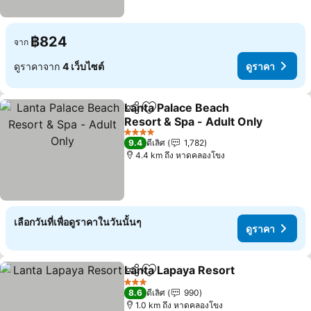
฿824
จาก
ดูราคาจาก
4 เว็บไซต์
ดูราคา
Lanta Palace Beach
แชร์
เพิ่มในรายการโปรด
Resort & Spa - Adult Only
ดูราคา
4 ดาว
9.4
ดีเลิศ
1,782
4.4 km ถึง หาดคลองโขง
เลือกวันที่เพื่อดูราคาในวันนั้นๆ
ดูราคา
Lanta Lapaya Resort
แชร์
เพิ่มในรายการโปรด
ดูราค
3 ดาว
8.6
ดีเลิศ
990
1.0 km ถึง หาดคลองโขง