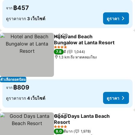
฿457
จาก
ดูราคาจาก
3 เว็บไซต์
ดูราคา
Hotel and Beach
แชร์
เพิ่มในรายการโปรด
Bungalow at Lanta Resort
ดูราคา
4 ดาว
7.8
ดี
1,044
1.3 km ถึง หาดคลองโขง
ตัวเลือกยอดนิยม
฿809
จาก
ดูราคาจาก
4 เว็บไซต์
ดูราคา
Good Days Lanta Beach
แชร์
เพิ่มในรายการโปรด
Resort
ดูราคา
4 ดาว
8.0
ดีมาก
1,978