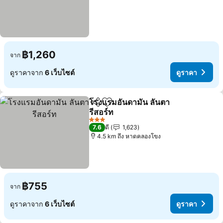
฿1,260
จาก
ดูราคาจาก
6 เว็บไซต์
ดูราคา
โรงแรมอันดามัน ลันตา
แชร์
เพิ่มในรายการโปรด
รีสอร์ท
ดูราคา
3 ดาว
7.6
ดี
1,623
4.5 km ถึง หาดคลองโขง
฿755
จาก
ดูราคาจาก
6 เว็บไซต์
ดูราคา