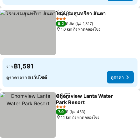
โรงแรมสุนทรียา ลันตา
แชร์
เพิ่มในรายการโปรด
ดูราค
3 ดาว
9.2
ดีเลิศ
1,317
1.0 km ถึง หาดคลองโขง
฿1,591
จาก
ดูราคาจาก
5 เว็บไซต์
ดูราคา
Chomview Lanta Water
แชร์
เพิ่มในรายการโปรด
Park Resort
ดูราคา
3 ดาว
7.9
ดี
453
1.1 km ถึง หาดคลองโขง