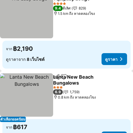
แชร์
เพิ่มในรายการโปรด
ดูราคา
4 ดาว
9.4
ดีเลิศ
829
1.5 km ถึง หาดคลองโขง
฿2,190
จาก
ดูราคาจาก
8 เว็บไซต์
ดูราคา
Lanta New Beach
แชร์
เพิ่มในรายการโปรด
Bungalows
ดูราคา
3 ดาว
6.9
1,759
0.8 km ถึง หาดคลองโขง
ตัวเลือกยอดนิยม
฿617
จาก