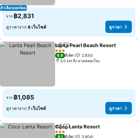
ตัวเลือกยอดนิยม
฿2,831
จาก
ดูราคาจาก
8 เว็บไซต์
ดูราคา
Lanta Pearl Beach Resort
แชร์
เพิ่มในรายการโปรด
ด
3 ดาว
8.9
ดีเลิศ
2,835
3.0 km ถึง หาดคลองโขง
฿1,085
จาก
ดูราคาจาก
7 เว็บไซต์
ดูราคา
Coco Lanta Resort
แชร์
เพิ่มในรายการโปรด
ดูราคา
3 ดาว
9.1
ดีเลิศ
3,604