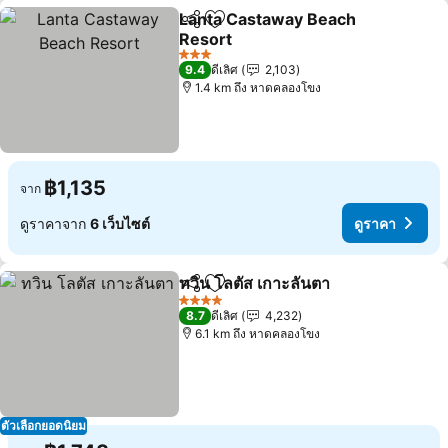
Lanta Castaway Beach
แชร์
เพิ่มในรายการโปรด
Resort
ดูราคา
3 ดาว
9.4
ดีเลิศ
2,103
1.4 km ถึง หาดคลองโขง
฿1,135
จาก
ดูราคาจาก
6 เว็บไซต์
ดูราคา
ทวิน โลตัส เกาะลันตา
แชร์
เพิ่มในรายการโปรด
ดูราคา
4 ดาว
8.7
ดีเลิศ
4,232
6.1 km ถึง หาดคลองโขง
ตัวเลือกยอดนิยม