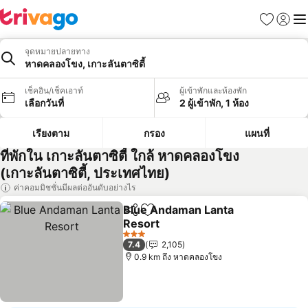
รายการโป
เข้าสู่ร
เมนู
จุดหมายปลายทาง
หาดคลองโขง, เกาะลันตาซิตี้
เช็คอิน/เช็คเอาท์
ผู้เข้าพักและห้องพัก
เลือกวันที่
2 ผู้เข้าพัก, 1 ห้อง
เรียงตาม
กรอง
แผนที่
ที่พักใน เกาะลันตาซิตี้ ใกล้ หาดคลองโขง
(เกาะลันตาซิตี้, ประเทศไทย)
ค่าคอมมิชชั่นมีผลต่ออันดับอย่างไร
Blue Andaman Lanta
แชร์
เพิ่มในรายการโปรด
Resort
ดูราคา
3 ดาว
7.4
2,105
0.9 km ถึง หาดคลองโขง