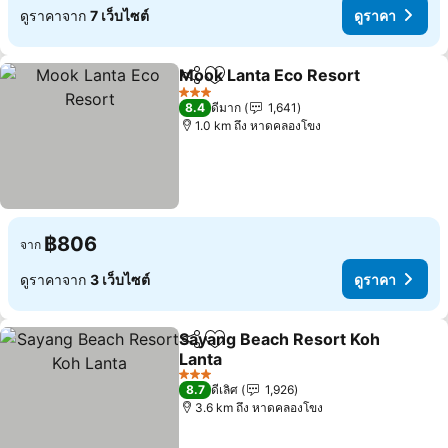
ดูราคาจาก
7 เว็บไซต์
ดูราคา
Mook Lanta Eco Resort
แชร์
เพิ่มในรายการโปรด
ดูร
3 ดาว
8.4
ดีมาก
1,641
1.0 km ถึง หาดคลองโขง
฿806
จาก
ดูราคาจาก
3 เว็บไซต์
ดูราคา
Sayang Beach Resort Koh
แชร์
เพิ่มในรายการโปรด
Lanta
ดูราคา
3 ดาว
8.7
ดีเลิศ
1,926
3.6 km ถึง หาดคลองโขง