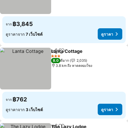
฿3,845
จาก
ดูราคาจาก
7 เว็บไซต์
ดูราคา
Lanta Cottage
แชร์
เพิ่มในรายการโปรด
ดูราคา
3 ดาว
8.0
ดีมาก
2,035
3.8 km ถึง หาดคลองโขง
฿762
จาก
ดูราคาจาก
3 เว็บไซต์
ดูราคา
The Lazy Lodge