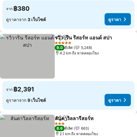
฿380
จาก
ดูราคาจาก
3 เว็บไซต์
ดูราคา
รวิวาริน รีสอร์ท แอนด์ สปา
แชร์
เพิ่มในรายการโปรด
ดู
5 ดาว
9.0
ดีเลิศ
5,248
4.2 km ถึง หาดคลองโขง
฿2,391
จาก
ดูราคาจาก
9 เว็บไซต์
ดูราคา
ลันตาวิลลารีสอร์ท
แชร์
เพิ่มในรายการโปรด
ดูราคา
3 ดาว
8.6
ดีเลิศ
663
2.1 km ถึง หาดคลองโขง