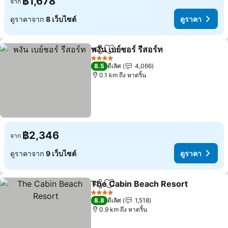
฿1,678
จาก
ดูราคาจาก
8 เว็บไซต์
ดูราคา
พงัน เบย์ชอร์ รีสอร์ท
แชร์
เพิ่มในรายการโปรด
4 ดาว
8.5
ดีเลิศ
4,066
0.1 km ถึง หาดริ้น
฿2,346
จาก
ดูราคาจาก
9 เว็บไซต์
ดูราคา
The Cabin Beach Resort
แชร์
เพิ่มในรายการโปรด
4 ดาว
8.8
ดีเลิศ
1,518
0.9 km ถึง หาดริ้น