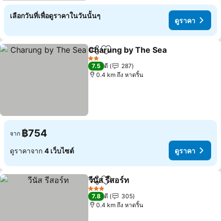
เลือกวันที่เพื่อดูราคาในวันนั้นๆ
ดูราคา
Charung by The Sea
แชร์
เพิ่มในรายการโปรด
2 ดาว
7.5
ดี
287
0.4 km ถึง หาดริ้น
฿754
จาก
ดูราคาจาก
4 เว็บไซต์
ดูราคา
วีนัส รีสอร์ท
แชร์
เพิ่มในรายการโปรด
3 ดาว
7.8
ดี
305
0.4 km ถึง หาดริ้น