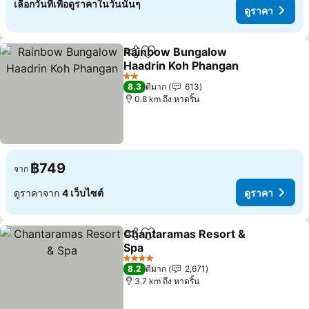
เลือกวันที่เพื่อดูราคาในวันนั้นๆ
ดูราคา
Rainbow Bungalow
แชร์
เพิ่มในรายการโปรด
Haadrin Koh Phangan
2 ดาว
8.3
ดีมาก
613
0.8 km ถึง หาดริ้น
฿749
จาก
ดูราคาจาก
4 เว็บไซต์
ดูราคา
Chantaramas Resort &
แชร์
เพิ่มในรายการโปรด
Spa
4 ดาว
8.2
ดีมาก
2,671
3.7 km ถึง หาดริ้น