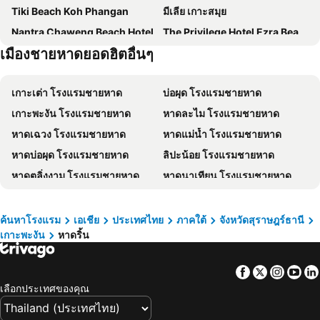
Tiki Beach Koh Phangan
มีเลีย เกาะสมุย
Nantra Chaweng Beach Hotel
The Privilege Hotel Ezra Beach Club
เมืองชายหาดยอดฮิตอื่นๆ
ฟลอริสท์ รีสอร์ท
Vannee Golden Sands Beachfront Resort
LOVE beach club Koh Samui
Combo Beach Hotel Samui
เกาะเต่า โรงแรมชายหาด
บ่อผุด โรงแรมชายหาด
The Canale Samui Resort
Marine Chaweng Beach Resort
เกาะพะงัน โรงแรมชายหาด
หาดละไม โรงแรมชายหาด
Samui Verticolor
Centara Reserve Samui
หาดเฉวง โรงแรมชายหาด
หาดแม่น้ำ โรงแรมชายหาด
Orchid Residence Samui
อาร์ค บาร์ บีช รีสอร์ท
หาดบ่อผุด โรงแรมชายหาด
ลิปะน้อย โรงแรมชายหาด
Nova Samui Resort
อนันตรา ลาวาน่า รีสอร์ท แอนด์ สปา
หาดตลิ่งงาม โรงแรมชายหาด
หาดนาเทียน โรงแรมชายหาด
ซันเซ็ทบีชคลับ
โรงแรมสมุย เฟิร์ส เฮาส์
ท้องศาลา โรงแรมชายหาด
หาดเชิงมน โรงแรมชายหาด
Cheeky Monkey's Samui
Avani Chaweng Samui Hotel & Beach Club
อ่าวบางปอ โรงแรมชายหาด
บ้านใต้ โรงแรมชายหาด
ทองทิพย์ แมนชั่น
The Culture Samui
ค้นหาโรงแรม
เอเชีย
ประเทศไทย
ภาคใต้
จังหวัดสุราษฎร์ธานี
เกาะพะงัน
หาดริ้น
หาดแหลมเส็ด โรงแรมชายหาด
อ่าวชลคราม โรงแรมชายหาด
Top Hostel Samui
โรงแรมมาอยู่ สมุย
อ่าวพังกา โรงแรมชายหาด
อ่าวท้องกรูด โรงแรมชายหาด
Ploen Chaweng Koh Samui
The Ritz-Carlton, Koh Samui
Facebook
Twitter
Insta
Yo
บ้านศรีธนู โรงแรมชายหาด
บ้านท้องนายปาน โรงแรมชายหาด
ศศิธารา เรสซิเดนซ์
Mercure Samui Chaweng Tana
เลือกประเทศของคุณ
The Stay Chaweng Beach Resort
Bay Beach Resort