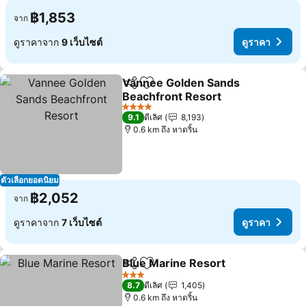
฿1,853
จาก
ดูราคาจาก
9 เว็บไซต์
ดูราคา
Vannee Golden Sands
แชร์
เพิ่มในรายการโปรด
Beachfront Resort
4 ดาว
9.1
ดีเลิศ
8,193
0.6 km ถึง หาดริ้น
ตัวเลือกยอดนิยม
฿2,052
จาก
ดูราคาจาก
7 เว็บไซต์
ดูราคา
Blue Marine Resort
แชร์
เพิ่มในรายการโปรด
3 ดาว
8.7
ดีเลิศ
1,405
0.6 km ถึง หาดริ้น