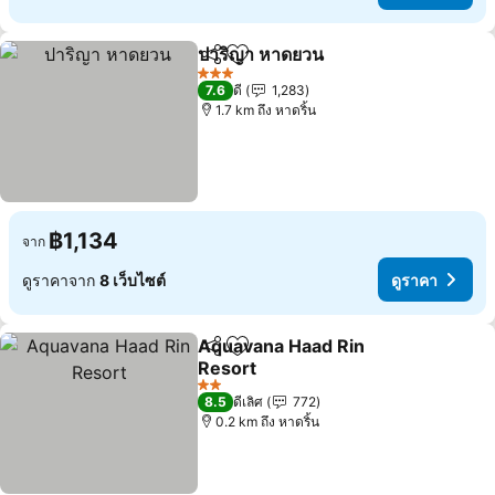
ปาริญา หาดยวน
แชร์
เพิ่มในรายการโปรด
3 ดาว
7.6
ดี
1,283
1.7 km ถึง หาดริ้น
฿1,134
จาก
ดูราคาจาก
8 เว็บไซต์
ดูราคา
Aquavana Haad Rin
แชร์
เพิ่มในรายการโปรด
Resort
2 ดาว
8.5
ดีเลิศ
772
0.2 km ถึง หาดริ้น