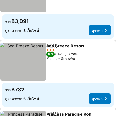
฿3,091
จาก
ดูราคาจาก
8 เว็บไซต์
ดูราคา
Sea Breeze Resort
แชร์
เพิ่มในรายการโปรด
3 ดาว
8.5
ดีเลิศ
2,268
0.5 km ถึง หาดริ้น
฿732
จาก
ดูราคาจาก
6 เว็บไซต์
ดูราคา
Princess Paradise Koh