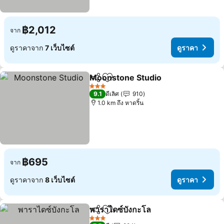
฿2,012
จาก
ดูราคาจาก
7 เว็บไซต์
ดูราคา
Moonstone Studio
แชร์
เพิ่มในรายการโปรด
3 ดาว
9.1
ดีเลิศ
910
1.0 km ถึง หาดริ้น
฿695
จาก
ดูราคาจาก
8 เว็บไซต์
ดูราคา
พาราไดซ์บังกะโล
แชร์
เพิ่มในรายการโปรด
3 ดาว