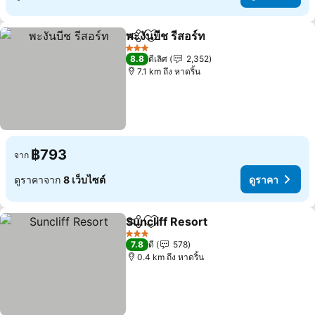
พะงันบีช รีสอร์ท
แชร์
เพิ่มในรายการโปรด
3 ดาว
8.8
ดีเลิศ
2,352
7.1 km ถึง หาดริ้น
฿793
จาก
ดูราคาจาก
8 เว็บไซต์
ดูราคา
Suncliff Resort
แชร์
เพิ่มในรายการโปรด
3 ดาว
7.8
ดี
578
0.4 km ถึง หาดริ้น