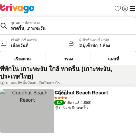
รายการโป
เข้าสู่ร
เมนู
จุดหมายปลายทาง
หาดริ้น, เกาะพะงัน
เช็คอิน/เช็คเอาท์
ผู้เข้าพักและห้องพัก
เลือกวันที่
2 ผู้เข้าพัก, 1 ห้อง
เรียงตาม
กรอง
แผนที่
ที่พักใน เกาะพะงัน ใกล้ หาดริ้น (เกาะพะงัน,
ประเทศไทย)
ค่าคอมมิชชั่นมีผลต่ออันดับอย่างไร
Cocohut Beach Resort
แชร์
เพิ่มในรายการโปรด
4 ดาว
8.7
ดีเลิศ
4,858
0.5 km ถึง หาดริ้น