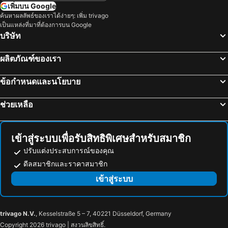
The Villager Fishermans Village
H&Y Chaweng
เพิ่มบน Google
ค้นหาผลลัพธ์ของเราได้ง่ายๆ: เพิ่ม trivago
โลลิต้า บังกะโล
First Residence Hotel
เป็นแหล่งที่มาที่ต้องการบน Google
March Samui Resort
วีนัส รีสอร์ท
บริษัท
Panupong Hotel
Nora Lakeview Hotel
ผลิตภัณฑ์ของเรา
โลตัส โฮเต็ล
โอพี บังกะโลว์
ไอบิส สมุย บ่อผุด
Marina Residence
ข้อกำหนดและนโยบาย
ไอส์แลนด์ วิว คาบาน่า
The Library
ช่วยเหลือ
Anchor Rooms
Haadrin Resort
ดีไลท์ รีสอร์ท
Full Moon Central Party Hotel
Ventus Phangan
U're Holitel
เข้าสู่ระบบเพื่อรับสิทธิพิเศษสำหรับสมาชิก
Little Paradise
Suncliff Resort
ปรับแต่งประสบการณ์ของคุณ
ดีลสมาชิกและราคาสมาชิก
แฟมมิลี่ เฮาส์ รีสอร์ท
พะงัน เพิร์ล รีสอร์ท
เข้าสู่ระบบ
พีช เกสท์เฮาส์
Thai Dee Garden Resort
Bank Guest House
Rin Bay View Resort
แบล็คแอนด์ไวท์ เกสต์เฮาส์แอนด์มินิมาร์ท
Light In bungalow
trivago N.V.
, Kesselstraße 5 – 7, 40221 Düsseldorf, Germany
Sarikantang Resort & Spa, Koh Phangan
ขุนเฉวง รีสอร์ท
Copyright 2026 trivago | สงวนลิขสิทธิ์.