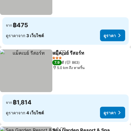
฿475
จาก
ดูราคาจาก
3 เว็บไซต์
ดูราคา
แม็คเบย์ รีสอร์ท
แชร์
เพิ่มในรายการโปรด
3 ดาว
7.9
ดี
863
5.0 km ถึง หาดริ้น
฿1,814
จาก
ดูราคาจาก
4 เว็บไซต์
ดูราคา
Sea Garden Resort & Spa,