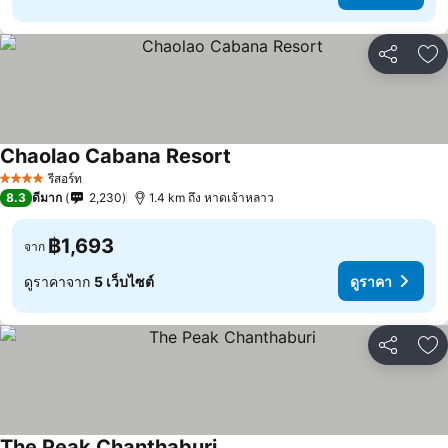
แชร์
เพ
Chaolao Cabana Resort
ดูราคา
รีสอร์ท
4 ดาว
8.3
ดีมาก
2,230
1.4 km ถึง หาดเจ้าหลาว
฿1,693
จาก
ดูราคาจาก
5 เว็บไซต์
ดูราคา
แชร์
เพ
The Peak Chanthaburi