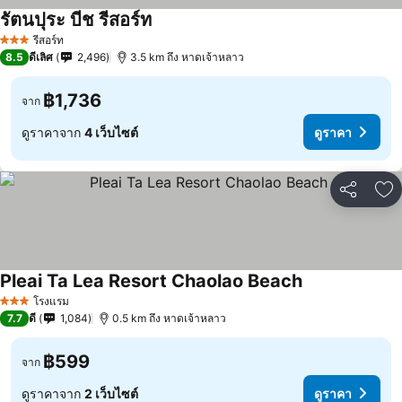
รัตนปุระ บีช รีสอร์ท
ดูราคา
รีสอร์ท
3 ดาว
8.5
ดีเลิศ
2,496
3.5 km ถึง หาดเจ้าหลาว
฿1,736
จาก
ดูราคาจาก
4 เว็บไซต์
ดูราคา
แชร์
เพ
Pleai Ta Lea Resort Chaolao Beach
ดูราคา
โรงแรม
3 ดาว
7.7
ดี
1,084
0.5 km ถึง หาดเจ้าหลาว
฿599
จาก
ดูราคาจาก
2 เว็บไซต์
ดูราคา