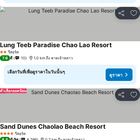
แชร์
เพ
Lung Teeb Paradise Chao Lao Resort
ดูราคา
รีสอร์ท
2 ดาว
7.6
ดี
10
1.0 km ถึง หาดเจ้าหลาว
เลือกวันที่เพื่อดูราคาในวันนั้นๆ
ดูราคา
ตัวเลือกยอดนิยม
แชร์
เพ
Sand Dunes Chaolao Beach Resort
ดูราคา
รีสอร์ท
4 ดาว
8.5
ดีเลิศ
6,796
0.7 km ถึง หาดเจ้าหลาว