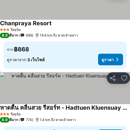
Chanpraya Resort
ดูราคา
รีสอร์ท
3 ดาว
8.0
ดีมาก
699
19.6 km ถึง หาดเจ้าหลาว
฿868
จาก
ดูราคาจาก
3 เว็บไซต์
ดูราคา
แชร์
เพ
หาดตื้น คลื่นสวย รีสอร์ท - Hadtuen Kluensuay Resort
ดูราคา
รีสอร์ท
3 ดาว
8.0
ดีมาก
774
1.4 km ถึง หาดเจ้าหลาว