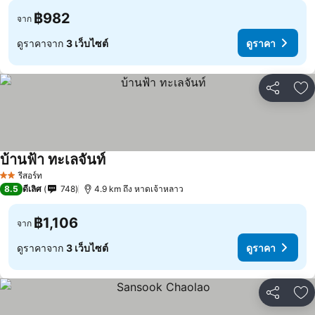
฿982
จาก
ดูราคาจาก
3 เว็บไซต์
ดูราคา
แชร์
เพ
บ้านฟ้า ทะเลจันท์
ดูราคา
รีสอร์ท
2 ดาว
8.5
ดีเลิศ
748
4.9 km ถึง หาดเจ้าหลาว
฿1,106
จาก
ดูราคาจาก
3 เว็บไซต์
ดูราคา
แชร์
เพ