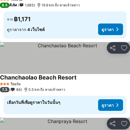
3 ดาว
8.5
ดีเลิศ
1,683
19.9 km ถึง หาดเจ้าหลาว
฿1,171
จาก
ดูราคาจาก
4 เว็บไซต์
ดูราคา
แชร์
เพ
Chanchaolao Beach Resort
ดูราคา
รีสอร์ท
3 ดาว
7.3
84
0.5 km ถึง หาดเจ้าหลาว
เลือกวันที่เพื่อดูราคาในวันนั้นๆ
ดูราคา
แชร์
เพ