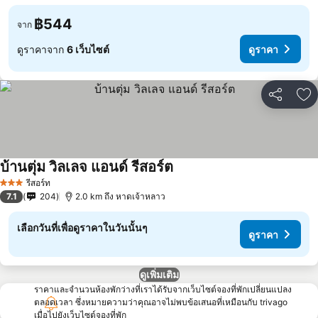
฿544
จาก
ดูราคาจาก
6 เว็บไซต์
ดูราคา
แชร์
เพ
บ้านตุ่ม วิลเลจ แอนด์ รีสอร์ต
ดูราคา
รีสอร์ท
3 ดาว
7.1
204
2.0 km ถึง หาดเจ้าหลาว
เลือกวันที่เพื่อดูราคาในวันนั้นๆ
ดูราคา
ดูเพิ่มเติม
ราคาและจำนวนห้องพักว่างที่เราได้รับจากเว็บไซต์จองที่พักเปลี่ยนแปลง
ตลอดเวลา ซึ่งหมายความว่าคุณอาจไม่พบข้อเสนอที่เหมือนกับ trivago
เมื่อไปยังเว็บไซต์จองที่พัก