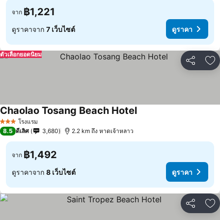
฿1,221
จาก
ดูราคาจาก
7 เว็บไซต์
ดูราคา
ตัวเลือกยอดนิยม
แชร์
เพ
Chaolao Tosang Beach Hotel
ดูราคา
โรงแรม
3 ดาว
8.5
ดีเลิศ
3,680
2.2 km ถึง หาดเจ้าหลาว
฿1,492
จาก
ดูราคาจาก
8 เว็บไซต์
ดูราคา
แชร์
เพ