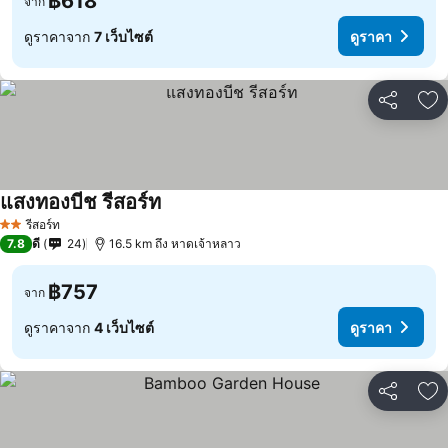
฿618
จาก
ดูราคาจาก
7 เว็บไซต์
ดูราคา
แชร์
เพ
แสงทองบีช รีสอร์ท
ดูราคา
รีสอร์ท
2 ดาว
7.8
ดี
24
16.5 km ถึง หาดเจ้าหลาว
฿757
จาก
ดูราคาจาก
4 เว็บไซต์
ดูราคา
แชร์
เพ