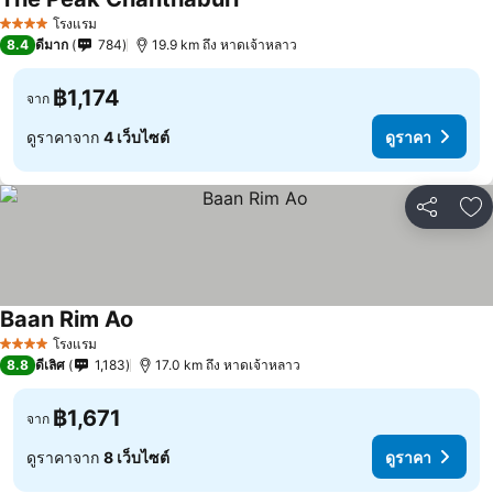
ดูราคา
โรงแรม
4 ดาว
8.4
ดีมาก
784
19.9 km ถึง หาดเจ้าหลาว
฿1,174
จาก
ดูราคาจาก
4 เว็บไซต์
ดูราคา
แชร์
เพ
Baan Rim Ao
ดูราคา
โรงแรม
4 ดาว
8.8
ดีเลิศ
1,183
17.0 km ถึง หาดเจ้าหลาว
฿1,671
จาก
ดูราคาจาก
8 เว็บไซต์
ดูราคา