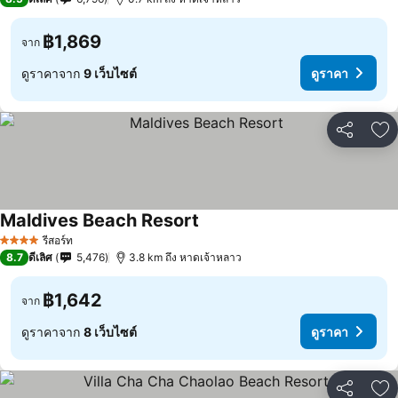
฿1,869
จาก
ดูราคาจาก
9 เว็บไซต์
ดูราคา
แชร์
เพ
Maldives Beach Resort
ดูราคา
รีสอร์ท
4 ดาว
8.7
ดีเลิศ
5,476
3.8 km ถึง หาดเจ้าหลาว
฿1,642
จาก
ดูราคาจาก
8 เว็บไซต์
ดูราคา
แชร์
เพ