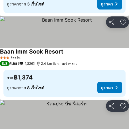
ดูราคาจาก
3 เว็บไซต์
ดูราคา
แชร์
เพ
Baan Imm Sook Resort
ดูราคา
รีสอร์ท
3 ดาว
8.8
ดีเลิศ
1,826
2.4 km ถึง หาดเจ้าหลาว
฿1,374
จาก
ดูราคาจาก
8 เว็บไซต์
ดูราคา
แชร์
เพ