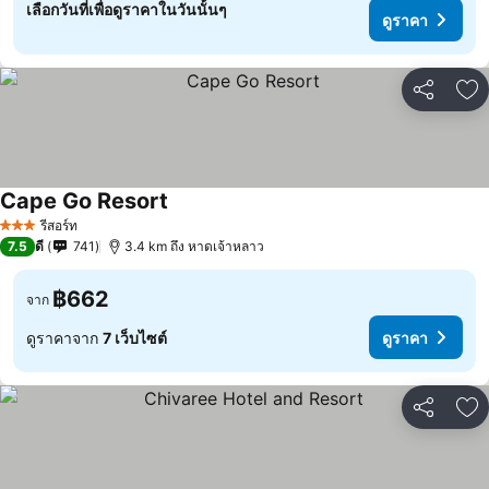
เลือกวันที่เพื่อดูราคาในวันนั้นๆ
ดูราคา
แชร์
เพ
Cape Go Resort
ดูราคา
รีสอร์ท
3 ดาว
7.5
ดี
741
3.4 km ถึง หาดเจ้าหลาว
฿662
จาก
ดูราคาจาก
7 เว็บไซต์
ดูราคา
แชร์
เพ