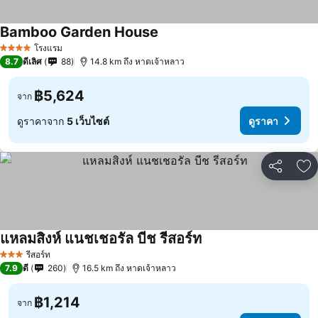
Bamboo Garden House
ดูราคา
โรงแรม
4 ดาว
8.7
ดีเลิศ
88
14.8 km ถึง หาดเจ้าหลาว
฿5,624
จาก
ดูราคาจาก
5 เว็บไซต์
ดูราคา
แชร์
เพ
แหลมสิงห์ แนชเชอรัล บีช รีสอร์ท
ดูราคา
รีสอร์ท
3 ดาว
7.9
ดี
260
16.5 km ถึง หาดเจ้าหลาว
฿1,214
จาก