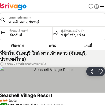
รายการโป
เข้าสู่ร
เมนู
จุดหมายปลายทาง
หาดเจ้าหลาว, จันทบุรี
เช็คอิน/เช็คเอาท์
ผู้เข้าพักและห้องพัก
เลือกวันที่
2 ผู้เข้าพัก, 1 ห้อง
เรียงตาม
กรอง
แผนที่
ที่พักใน จันทบุรี ใกล้ หาดเจ้าหลาว (จันทบุรี,
ประเทศไทย)
ค่าคอมมิชชั่นมีผลต่ออันดับอย่างไร
แชร์
เพ
Seashell Village Resort
ดูราคา
รีสอร์ท
3 ดาว