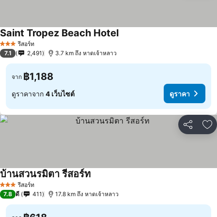
Saint Tropez Beach Hotel
ดูราคา
รีสอร์ท
3 ดาว
7.1
2,491
3.7 km ถึง หาดเจ้าหลาว
฿1,188
จาก
ดูราคาจาก
4 เว็บไซต์
ดูราคา
แชร์
เพ
บ้านสวนรมิตา รีสอร์ท
ดูราคา
รีสอร์ท
3 ดาว
7.8
ดี
411
17.8 km ถึง หาดเจ้าหลาว