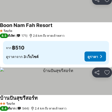
แชร์
เพ
Boon Nam Fah Resort
ดูราคา
รีสอร์ท
1 ดาว
8.5
ดีเลิศ
171
2.6 km ถึง หาดเจ้าหลาว
฿510
จาก
ดูราคาจาก
3 เว็บไซต์
ดูราคา
แชร์
เพ
บ้านปันสุขรีสอร์ท
ดูราคา
รีสอร์ท
2 ดาว
8.4
ดีมาก
544
2.4 km ถึง หาดเจ้าหลาว