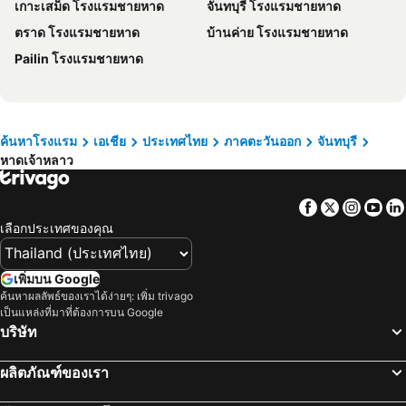
เกาะเสม็ด โรงแรมชายหาด
จันทบุรี โรงแรมชายหาด
Baanimmsook Resort
Ban Nokhook New
ตราด โรงแรมชายหาด
บ้านค่าย โรงแรมชายหาด
The Peak Chanthaburi
Sansook Chaolao
Pailin โรงแรมชายหาด
Baan`akhkhnii-baan Auckanee
Phobruk Resort and garden
Khowbuysi View Resort
Pleai Ta Lea Resort
ค้นหาโรงแรม
เอเชีย
ประเทศไทย
ภาคตะวันออก
จันทบุรี
หาดเจ้าหลาว
Facebook
Twitter
Insta
Yo
เลือกประเทศของคุณ
เพิ่มบน Google
ค้นหาผลลัพธ์ของเราได้ง่ายๆ: เพิ่ม trivago
เป็นแหล่งที่มาที่ต้องการบน Google
บริษัท
ผลิตภัณฑ์ของเรา