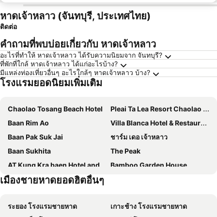
หาดเจ้าหลาว (จันทบุรี, ประเทศไทย)
ติดต่อ
คำถามที่พบบ่อยเกี่ยวกับ หาดเจ้าหลาว
อะไรที่ทำให้ หาดเจ้าหลาว ได้รับความนิยมจาก จันทบุรี?
ที่พักที่ใกล้ หาดเจ้าหลาว ได้แก่อะไรบ้าง?
มีแหล่งท่องเที่ยวอื่นๆ อะไรใกล้ๆ หาดเจ้าหลาว บ้าง?
โรงแรมยอดนิยมเพิ่มเติม
Chaolao Tosang Beach Hotel
Pleai Ta Lea Resort Chaolao Beach
Baan Rim Ao
Villa Blanca Hotel & Restaurant
Baan Pak Suk Jai
ชาร์ม เดอ เจ้าหลาว
Baan Sukhita
The Peak
AT Kung Kra baen Hotel and Residence
Bamboo Garden House
เมืองชายหาดยอดฮิตอื่นๆ
Trimm
Proudchan Boutique Resort
Burapabeach บูรพาบีช ติดทะเล
Baan Vitamin Sea
ระยอง โรงแรมชายหาด
เกาะช้าง โรงแรมชายหาด
Burichan Resort
Al Medina Beach House