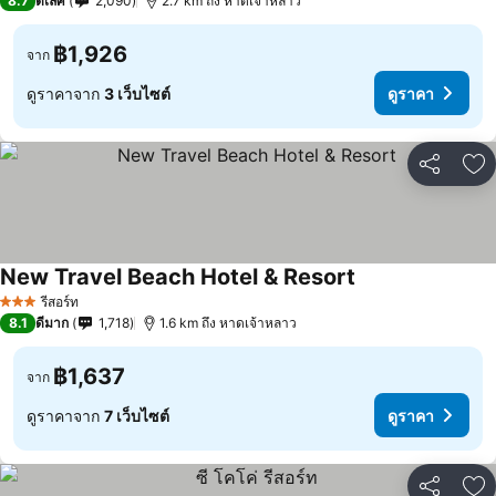
8.7
ดีเลิศ
2,090
2.7 km ถึง หาดเจ้าหลาว
฿1,926
จาก
ดูราคาจาก
3 เว็บไซต์
ดูราคา
แชร์
เพ
New Travel Beach Hotel & Resort
ดูราคา
รีสอร์ท
3 ดาว
8.1
ดีมาก
1,718
1.6 km ถึง หาดเจ้าหลาว
฿1,637
จาก
ดูราคาจาก
7 เว็บไซต์
ดูราคา