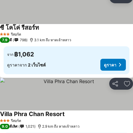
แชร์
เพ
ซี โคโค่ รีสอร์ท
ดูราคา
รีสอร์ท
3 ดาว
7.9
ดี
798
3.1 km ถึง หาดเจ้าหลาว
฿1,062
จาก
ดูราคาจาก
2 เว็บไซต์
ดูราคา
แชร์
เพ
Villa Phra Chan Resort
ดูราคา
รีสอร์ท
3 ดาว
9.0
ดีเลิศ
1,021
2.9 km ถึง หาดเจ้าหลาว