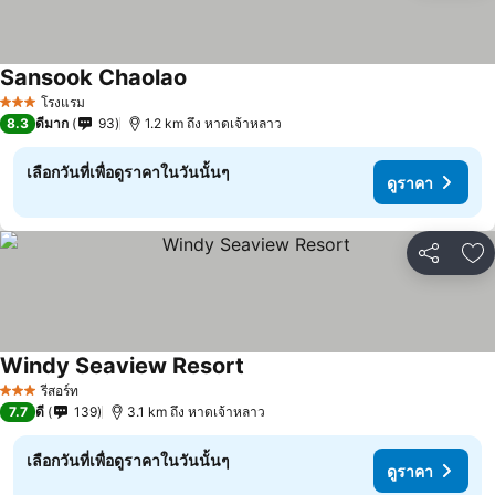
Sansook Chaolao
ดูราคา
โรงแรม
3 ดาว
8.3
ดีมาก
93
1.2 km ถึง หาดเจ้าหลาว
เลือกวันที่เพื่อดูราคาในวันนั้นๆ
ดูราคา
แชร์
เพ
Windy Seaview Resort
ดูราคา
รีสอร์ท
3 ดาว
7.7
ดี
139
3.1 km ถึง หาดเจ้าหลาว
เลือกวันที่เพื่อดูราคาในวันนั้นๆ
ดูราคา