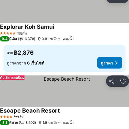
แชร์
เพ
Explorar Koh Samui
ดูราคา
รีสอร์ท
5 ดาว
9.4
ดีเลิศ
6,378
0.8 km ถึง หาดแม่น้ำ
฿2,876
จาก
ดูราคาจาก
6 เว็บไซต์
ดูราคา
ตัวเลือกยอดนิยม
แชร์
เพ
Escape Beach Resort
ดูราคา
รีสอร์ท
4 ดาว
8.1
ดีมาก
8,602
1.9 km ถึง หาดแม่น้ำ