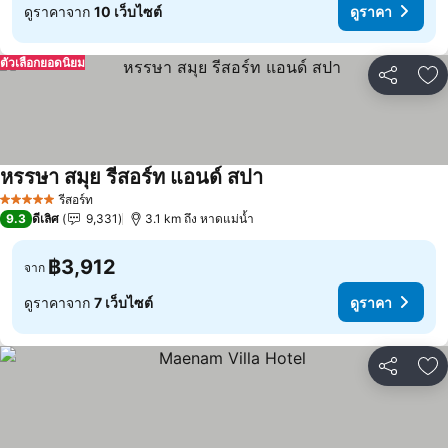
ดูราคาจาก
10 เว็บไซต์
ดูราคา
ตัวเลือกยอดนิยม
แชร์
เพ
หรรษา สมุย รีสอร์ท แอนด์ สปา
ดูราคา
รีสอร์ท
5 ดาว
9.3
ดีเลิศ
9,331
3.1 km ถึง หาดแม่น้ำ
฿3,912
จาก
ดูราคาจาก
7 เว็บไซต์
ดูราคา
แชร์
เพ