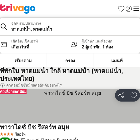
รายการโป
เข้าสู่ร
เมนู
จุดหมายปลายทาง
หาดแม่น้ำ, หาดแม่น้ำ
เช็คอิน/เช็คเอาท์
ผู้เข้าพักและห้องพัก
เลือกวันที่
2 ผู้เข้าพัก, 1 ห้อง
เรียงตาม
กรอง
แผนที่
ที่พักใน หาดแม่น้ำ ใกล้ หาดแม่น้ำ (หาดแม่น้ำ,
ประเทศไทย)
ค่าคอมมิชชั่นมีผลต่ออันดับอย่างไร
ตัวเลือกยอดนิยม
แชร์
เพ
พาราไดซ์ บีช รีสอร์ท สมุย
ดูราคา
รีสอร์ท
4 ดาว