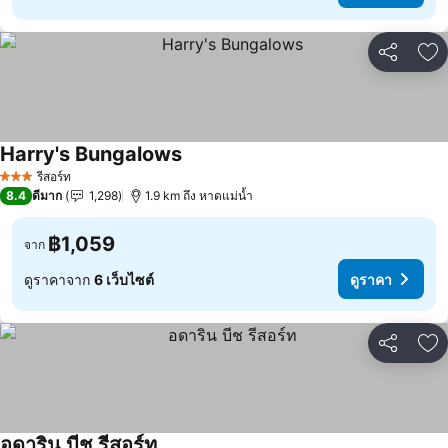
แชร์
เพ
Harry's Bungalows
ดูราคา
รีสอร์ท
3 ดาว
8.4
ดีมาก
1,298
1.9 km ถึง หาดแม่น้ำ
฿1,059
จาก
ดูราคาจาก
6 เว็บไซต์
ดูราคา
แชร์
เพ
อดาริน บีช รีสอร์ท