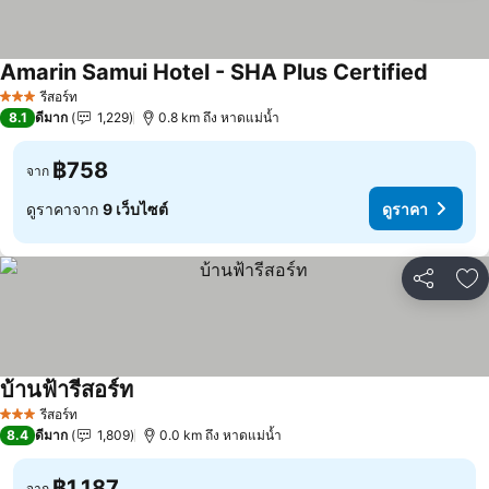
Amarin Samui Hotel - SHA Plus Certified
ดูราคา
รีสอร์ท
3 ดาว
8.1
ดีมาก
1,229
0.8 km ถึง หาดแม่น้ำ
฿758
จาก
ดูราคาจาก
9 เว็บไซต์
ดูราคา
แชร์
เพ
บ้านฟ้ารีสอร์ท
ดูราคา
รีสอร์ท
3 ดาว
8.4
ดีมาก
1,809
0.0 km ถึง หาดแม่น้ำ
฿1,187
จาก