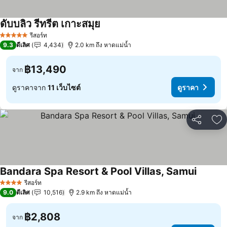
ดับบลิว รีทรีต เกาะสมุย
ดูราคา
รีสอร์ท
5 ดาว
9.3
ดีเลิศ
4,434
2.0 km ถึง หาดแม่น้ำ
฿13,490
จาก
ดูราคาจาก
11 เว็บไซต์
ดูราคา
แชร์
เพ
Bandara Spa Resort & Pool Villas, Samui
ดูราคา
รีสอร์ท
4 ดาว
9.0
ดีเลิศ
10,516
2.9 km ถึง หาดแม่น้ำ
฿2,808
จาก