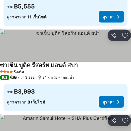
฿5,555
จาก
ดูราคาจาก
11 เว็บไซต์
ดูราคา
แชร์
เพ
ซาเซ็น บูติค รีสอร์ท แอนด์ สปา
ดูราคา
รีสอร์ท
4 ดาว
9.2
ดีเลิศ
3,282
2.1 km ถึง หาดแม่น้ำ
฿3,993
จาก
ดูราคาจาก
8 เว็บไซต์
ดูราคา
แชร์
เพ