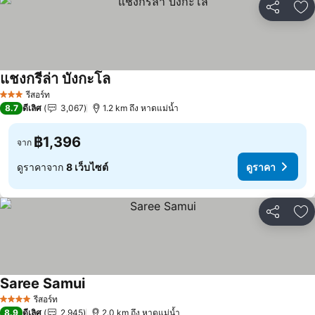
แชร์
เพ
แชงกรีล่า บังกะโล
ดูราคา
รีสอร์ท
3 ดาว
8.7
ดีเลิศ
3,067
1.2 km ถึง หาดแม่น้ำ
฿1,396
จาก
ดูราคาจาก
8 เว็บไซต์
ดูราคา
แชร์
เพ
Saree Samui
ดูราคา
รีสอร์ท
4 ดาว
8.9
ดีเลิศ
2,945
2.0 km ถึง หาดแม่น้ำ