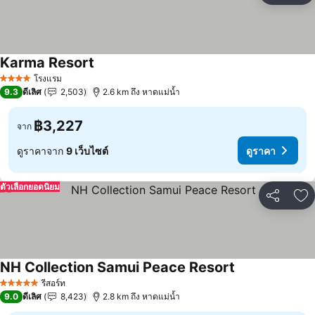
Karma Resort
ดูราคา
โรงแรม
4 ดาว
9.3
ดีเลิศ
2,503
2.6 km ถึง หาดแม่น้ำ
฿3,227
จาก
ดูราคาจาก
9 เว็บไซต์
ดูราคา
ตัวเลือกยอดนิยม
แชร์
เพ
NH Collection Samui Peace Resort
ดูราคา
รีสอร์ท
5 ดาว
9.0
ดีเลิศ
8,423
2.8 km ถึง หาดแม่น้ำ