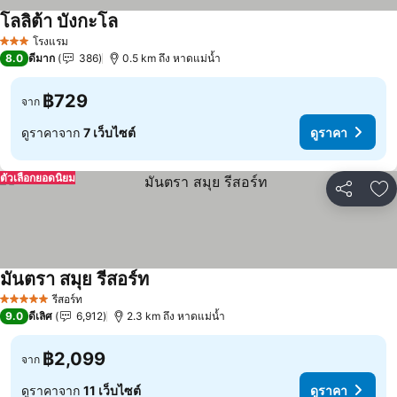
โลลิต้า บังกะโล
ดูราคา
โรงแรม
3 ดาว
8.0
ดีมาก
386
0.5 km ถึง หาดแม่น้ำ
฿729
จาก
ดูราคาจาก
7 เว็บไซต์
ดูราคา
ตัวเลือกยอดนิยม
แชร์
เพ
มันตรา สมุย รีสอร์ท
ดูราคา
รีสอร์ท
5 ดาว
9.0
ดีเลิศ
6,912
2.3 km ถึง หาดแม่น้ำ
฿2,099
จาก
ดูราคาจาก
11 เว็บไซต์
ดูราคา