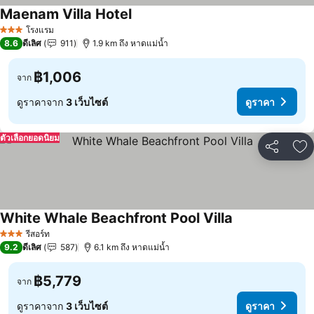
Maenam Villa Hotel
ดูราคา
โรงแรม
3 ดาว
8.6
ดีเลิศ
911
1.9 km ถึง หาดแม่น้ำ
฿1,006
จาก
ดูราคาจาก
3 เว็บไซต์
ดูราคา
ตัวเลือกยอดนิยม
แชร์
เพ
White Whale Beachfront Pool Villa
ดูราคา
รีสอร์ท
3 ดาว
9.2
ดีเลิศ
587
6.1 km ถึง หาดแม่น้ำ
฿5,779
จาก
ดูราคาจาก
3 เว็บไซต์
ดูราคา