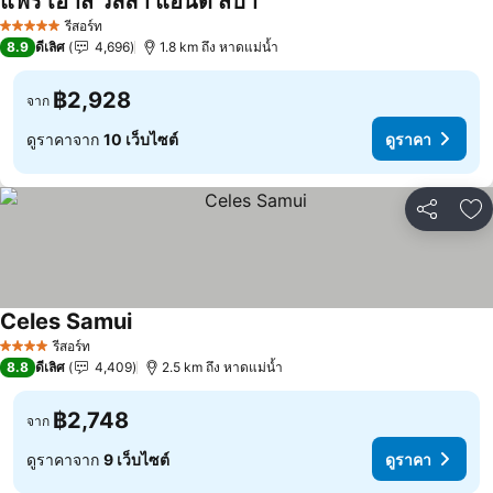
แฟร์ เฮ้าส์ วิลล่า แอนด์ สปา
ดูราคา
รีสอร์ท
5 ดาว
8.9
ดีเลิศ
4,696
1.8 km ถึง หาดแม่น้ำ
฿2,928
จาก
ดูราคาจาก
10 เว็บไซต์
ดูราคา
แชร์
เพ
Celes Samui
ดูราคา
รีสอร์ท
4 ดาว
8.8
ดีเลิศ
4,409
2.5 km ถึง หาดแม่น้ำ
฿2,748
จาก
ดูราคาจาก
9 เว็บไซต์
ดูราคา