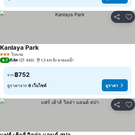
แชร์
เพ
Kanlaya Park
ดูราคา
โรงแรม
3 ดาว
8.7
ดีเลิศ
493
1.3 km ถึง หาดแม่น้ำ
฿752
จาก
ดูราคาจาก
6 เว็บไซต์
ดูราคา
แชร์
เพ