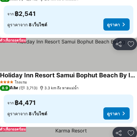
฿2,541
จาก
ดูราคาจาก
8 เว็บไซต์
ดูราคา
ตัวเลือกยอดนิยม
แชร์
เพ
Holiday Inn Resort Samui Bophut Beach By Ihg
ดูราคา
โรงแรม
4 ดาว
8.9
ดีเลิศ
3,713
3.3 km ถึง หาดแม่น้ำ
฿4,471
จาก
ดูราคาจาก
8 เว็บไซต์
ดูราคา
ตัวเลือกยอดนิยม
แชร์
เพ