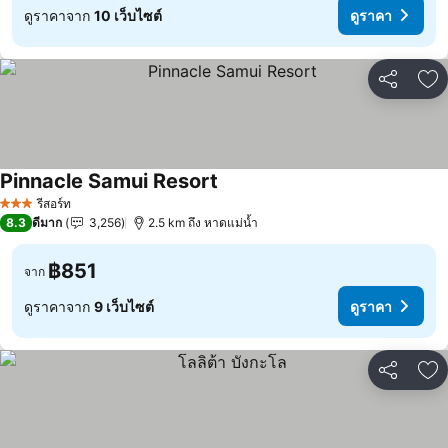
ดูราคาจาก
10 เว็บไซต์
ดูราคา
แชร์
เพ
Pinnacle Samui Resort
ดูราคา
รีสอร์ท
3 ดาว
8.3
ดีมาก
3,256
2.5 km ถึง หาดแม่น้ำ
฿851
จาก
ดูราคาจาก
9 เว็บไซต์
ดูราคา
แชร์
เพ