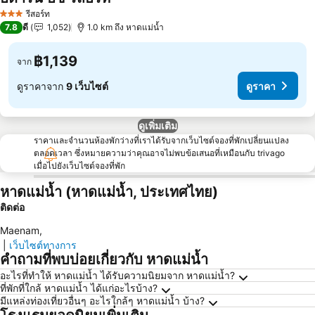
ดูราคา
รีสอร์ท
3 ดาว
7.8
ดี
1,052
1.0 km ถึง หาดแม่น้ำ
฿1,139
จาก
ดูราคาจาก
9 เว็บไซต์
ดูราคา
ดูเพิ่มเติม
ราคาและจำนวนห้องพักว่างที่เราได้รับจากเว็บไซต์จองที่พักเปลี่ยนแปลง
ตลอดเวลา ซึ่งหมายความว่าคุณอาจไม่พบข้อเสนอที่เหมือนกับ trivago
เมื่อไปยังเว็บไซต์จองที่พัก
หาดแม่น้ำ (หาดแม่น้ำ, ประเทศไทย)
ติดต่อ
Maenam
,
|
เว็บไซต์ทางการ
คำถามที่พบบ่อยเกี่ยวกับ หาดแม่น้ำ
อะไรที่ทำให้ หาดแม่น้ำ ได้รับความนิยมจาก หาดแม่น้ำ?
ที่พักที่ใกล้ หาดแม่น้ำ ได้แก่อะไรบ้าง?
มีแหล่งท่องเที่ยวอื่นๆ อะไรใกล้ๆ หาดแม่น้ำ บ้าง?