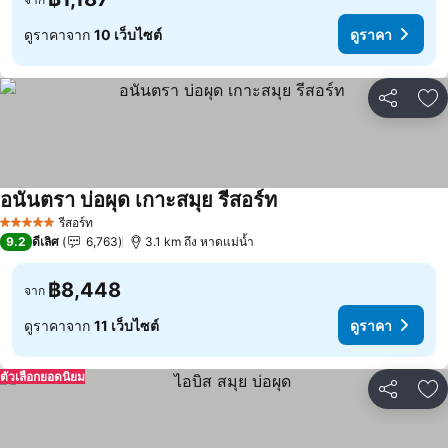
ดูราคาจาก
10 เว็บไซต์
ดูราคา
แชร์
เพ
อนันตรา บ่อผุด เกาะสมุย รีสอร์ท
ดูราคา
รีสอร์ท
5 ดาว
9.2
ดีเลิศ
6,763
3.1 km ถึง หาดแม่น้ำ
฿8,448
จาก
ดูราคาจาก
11 เว็บไซต์
ดูราคา
ตัวเลือกยอดนิยม
แชร์
เพ