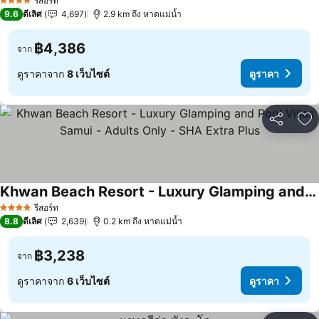
รีสอร์ท
4 ดาว
9.6
ดีเลิศ
4,697
2.9 km ถึง หาดแม่น้ำ
฿4,386
จาก
ดูราคาจาก
8 เว็บไซต์
ดูราคา
แชร์
เพ
Khwan Beach Resort - Luxury Glamping and Pool Villas Samui - Adults Only - SHA Extra Plus
ดูราคา
รีสอร์ท
4 ดาว
8.8
ดีเลิศ
2,639
0.2 km ถึง หาดแม่น้ำ
฿3,238
จาก
ดูราคาจาก
6 เว็บไซต์
ดูราคา