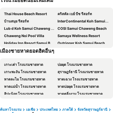
โรงแรมยอดนิยมเพิ่มเติม
Thai House Beach Resort
คริสตัล เบย์ บีช รีสอร์ท
บ้านสมุย รีสอร์ท
InterContinental Koh Samui Resort by IHG
Lub d Koh Samui Chaweng Beach
COSI Samui Chaweng Beach
Chaweng Noi Pool Villa
Samaya Wellness Resort
Holiday Inn Resort Samui Bophut Beach By Ihg
Outrigger Koh Samui Beach Resort
เมืองชายหาดยอดฮิตอื่นๆ
Tiki Beach Koh Phangan
มีเลีย เกาะสมุย
Nantra Chaweng Beach Hotel
White Sand Samui Resort
เกาะเต่า โรงแรมชายหาด
บ่อผุด โรงแรมชายหาด
The Privilege Hotel Ezra Beach Club
ฟลอริสท์ รีสอร์ท
เกาะพะงัน โรงแรมชายหาด
สุราษฎร์ธานี โรงแรมชายหาด
Vannee Golden Sands Beachfront Resort
LOVE beach club Koh Samui
หาดละไม โรงแรมชายหาด
หาดเฉวง โรงแรมชายหาด
Combo Beach Hotel Samui
The Canale Samui Resort
หาดแม่น้ำ โรงแรมชายหาด
หาดบ่อผุด โรงแรมชายหาด
Marine Chaweng Beach Resort
Samui Verticolor
ลิปะน้อย โรงแรมชายหาด
หาดตลิ่งงาม โรงแรมชายหาด
Centara Reserve Samui
Orchid Residence Samui
หาดนาเทียน โรงแรมชายหาด
หาดเชิงมน โรงแรมชายหาด
อาร์ค บาร์ บีช รีสอร์ท
Nova Samui Resort
ท้องศาลา โรงแรมชายหาด
อ่าวบางปอ โรงแรมชายหาด
อนันตรา ลาวาน่า รีสอร์ท แอนด์ สปา
เซ็นทารา วิลล่า สมุย
ค้นหาโรงแรม
เอเชีย
ประเทศไทย
ภาคใต้
จังหวัดสุราษฎร์ธานี