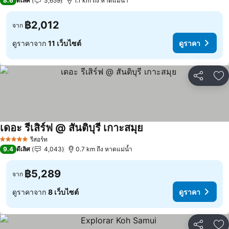
8.6
ดีเลิศ
3,659
1.1 km ถึง หาดแม่น้ำ
฿2,012
จาก
ดูราคาจาก
11 เว็บไซต์
ดูราคา
แชร์
เพ
เดอะ รีเสิร์ฟ @ สันติบุรี เกาะสมุย
ดูราคา
รีสอร์ท
5 ดาว
9.4
ดีเลิศ
4,043
0.7 km ถึง หาดแม่น้ำ
฿5,289
จาก
ดูราคาจาก
8 เว็บไซต์
ดูราคา