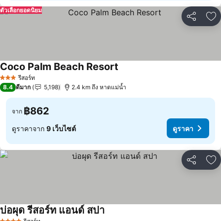
ตัวเลือกยอดนิยม
แชร์
เพ
Coco Palm Beach Resort
ดูราคา
รีสอร์ท
3 ดาว
8.4
ดีมาก
5,198
2.4 km ถึง หาดแม่น้ำ
฿862
จาก
ดูราคาจาก
9 เว็บไซต์
ดูราคา
แชร์
เพ
บ่อผุด รีสอร์ท แอนด์ สปา
ดูราคา