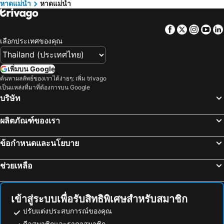
หาดแม่น้ำ
หาดแม่น้ำ
บ้านใต้ โรงแรมชายหาด
หาดแหลมเส็ด โรงแรมชายหาด
ซันเซ็ทบีชคลับ
โรงแรมสมุย เฟิร์ส เฮาส์
อ่าวชลคราม โรงแรมชายหาด
อ่าวพังกา โรงแรมชายหาด
Cheeky Monkey's Samui
Avani Chaweng Samui Hotel & Beach Club
Facebook
Twitter
Insta
Yo
อ่าวท้องกรูด โรงแรมชายหาด
บ้านศรีธนู โรงแรมชายหาด
ทองทิพย์ แมนชั่น
The Culture Samui
เลือกประเทศของคุณ
บ้านท้องนายปาน โรงแรมชายหาด
Centara Life Lamai Resort Samui
Crystal Lamai Hotel
Top Hostel Samui
โรงแรมมาอยู่ สมุย
เพิ่มบน Google
ค้นหาผลลัพธ์ของเราได้ง่ายๆ: เพิ่ม trivago
Ploen Chaweng Koh Samui
The Ritz-Carlton, Koh Samui
เป็นแหล่งที่มาที่ต้องการบน Google
Lamai Coconut Beach Resort
ศศิธารา เรสซิเดนซ์
บริษัท
Mercure Samui Chaweng Tana
The Stay Chaweng Beach Resort
ผลิตภัณฑ์ของเรา
Thai Fight Hotel
Bay Beach Resort
The Villager Fishermans Village
Colorize Boutique Hotel
ข้อกำหนดและนโยบาย
ละมุนละมัย เรสซิเดนซ์
H&Y Chaweng
ช่วยเหลือ
โรงแรมอัมพาเพลส
มูนฮัทบังกะโล
โลลิต้า บังกะโล
มาย ลีฟวิ่งเพลส เกาะสมุย
Everest Resort
ปาล์มพอยท์วิลเลจ
เข้าสู่ระบบเพื่อรับสิทธิพิเศษสำหรับสมาชิก
ทิพย์ธารา รีสอร์ท
Avanta Condominium Unit A105, B102 And B103
ปรับแต่งประสบการณ์ของคุณ
ดีลสมาชิกและราคาสมาชิก
Kanlaya Park
Samui Zenity