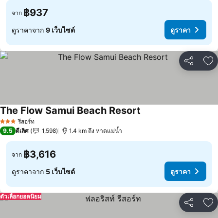
฿937
จาก
ดูราคาจาก
9 เว็บไซต์
ดูราคา
แชร์
เพ
The Flow Samui Beach Resort
ดูราคา
รีสอร์ท
3 ดาว
9.5
ดีเลิศ
1,598
1.4 km ถึง หาดแม่น้ำ
฿3,616
จาก
ดูราคาจาก
5 เว็บไซต์
ดูราคา
ตัวเลือกยอดนิยม
แชร์
เพ