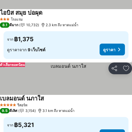
ไอบิส สมุย บ่อผุด
ดูราคา
โรงแรม
3 ดาว
8.1
ดีมาก
10,732
2.3 km ถึง หาดแม่น้ำ
฿1,375
จาก
ดูราคาจาก
9 เว็บไซต์
ดูราคา
ตัวเลือกยอดนิยม
แชร์
เพ
เบลมอนด์ นภาใส
ดูราคา
รีสอร์ท
5 ดาว
9.5
ดีเลิศ
3,154
3.1 km ถึง หาดแม่น้ำ
฿5,321
จาก