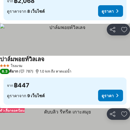
฿2,068
จาก
ดูราคาจาก
8 เว็บไซต์
ดูราคา
แชร์
เพ
ปาล์มพอยท์วิลเลจ
ดูราคา
โรงแรม
3 ดาว
8.3
ดีมาก
787
1.0 km ถึง หาดแม่น้ำ
฿447
จาก
ดูราคาจาก
9 เว็บไซต์
ดูราคา
ตัวเลือกยอดนิยม
แชร์
เพ