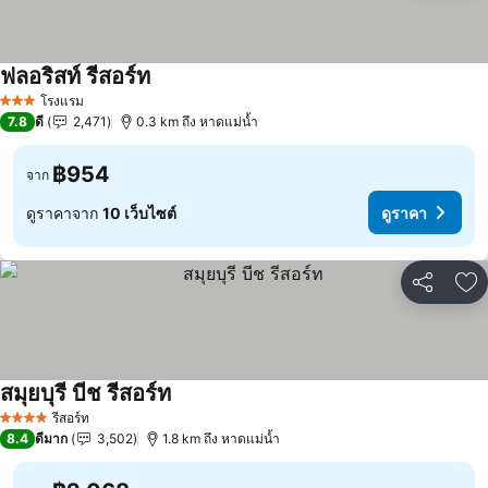
ฟลอริสท์ รีสอร์ท
ดูราคา
โรงแรม
3 ดาว
7.8
ดี
2,471
0.3 km ถึง หาดแม่น้ำ
฿954
จาก
ดูราคาจาก
10 เว็บไซต์
ดูราคา
แชร์
เพ
สมุยบุรี บีช รีสอร์ท
ดูราคา
รีสอร์ท
4 ดาว
8.4
ดีมาก
3,502
1.8 km ถึง หาดแม่น้ำ