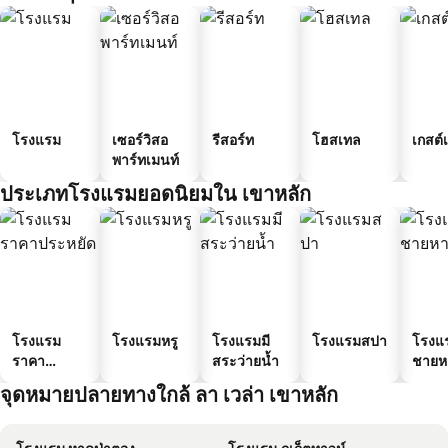
โรงแรม
เซอร์วิสอ
รีสอร์ท
โฮสเทล
เกสต์
พาร์ทเมนท์
ประเภทโรงแรมยอดนิยมใน เขาหลัก
โรงแรม
โรงแรมหรู
โรงแรมมี
โรงแรมสปา
โรงแ
ราคา
สระว่ายน้ำ
ชายห
ประหยัด
จุดหมายปลายทางใกล้ ลา เวล่า เขาหลัก