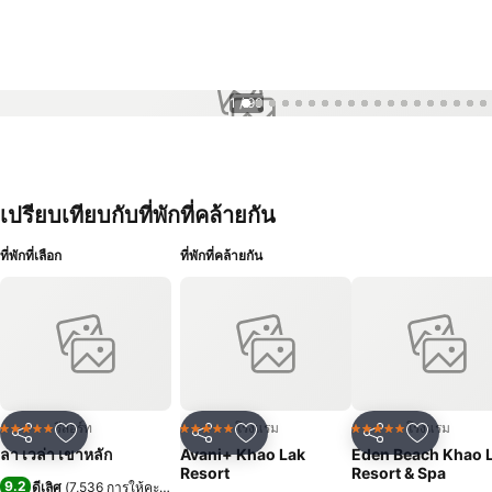
1 / 90
เปรียบเทียบกับที่พักที่คล้ายกัน
ที่พักที่เลือก
ที่พักที่คล้ายกัน
รีสอร์ท
โรงแรม
โรงแรม
5 ดาว
5 ดาว
5 ดาว
แชร์
เพิ่มในรายการโปรด
แชร์
เพิ่มในรายการโปรด
แชร์
เพิ่มในร
ลา เวล่า เขาหลัก
Avani+ Khao Lak
Eden Beach Khao 
Resort
Resort & Spa
9.2
ดีเลิศ
(
7,536 การให้คะแนน
)