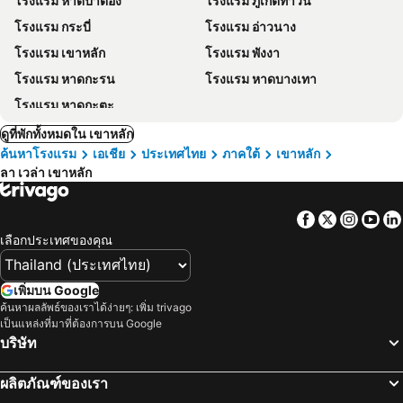
โรงแรม หาดป่าตอง
โรงแรม ภูเก็ตทาวน์
โรงแรม กระบี่
โรงแรม อ่าวนาง
โรงแรม เขาหลัก
โรงแรม พังงา
โรงแรม หาดกะรน
โรงแรม หาดบางเทา
โรงแรม หาดกะตะ
ดูที่พักทั้งหมดใน เขาหลัก
ค้นหาโรงแรม
เอเชีย
ประเทศไทย
ภาคใต้
เขาหลัก
ลา เวล่า เขาหลัก
Facebook
Twitter
Insta
Yo
เลือกประเทศของคุณ
เพิ่มบน Google
ค้นหาผลลัพธ์ของเราได้ง่ายๆ: เพิ่ม trivago
เป็นแหล่งที่มาที่ต้องการบน Google
บริษัท
ผลิตภัณฑ์ของเรา