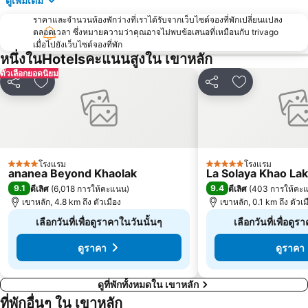
ดูเพิ่มเติม
ราคาและจำนวนห้องพักว่างที่เราได้รับจากเว็บไซต์จองที่พักเปลี่ยนแปลง
ตลอดเวลา ซึ่งหมายความว่าคุณอาจไม่พบข้อเสนอที่เหมือนกับ trivago
เมื่อไปยังเว็บไซต์จองที่พัก
หนึ่งในHotelsคะแนนสูงใน เขาหลัก
ตัวเลือกยอดนิยม
แชร์
เพิ่มในรายการโปรด
แชร์
เพิ่มในรายกา
โรงแรม
โรงแรม
4 ดาว
5 ดาว
ananea Beyond Khaolak
La Solaya Khao Lak
9.1
9.4
ดีเลิศ
(
6,018 การให้คะแนน
)
ดีเลิศ
(
403 การให้คะ
เขาหลัก, 4.8 km ถึง ตัวเมือง
เขาหลัก, 0.1 km ถึง ตัวเม
เลือกวันที่เพื่อดูราคาในวันนั้นๆ
เลือกวันที่เพื่อดู
ดูราคา
ดูราคา
ดูที่พักทั้งหมดใน เขาหลัก
ที่พักอื่นๆ ใน เขาหลัก