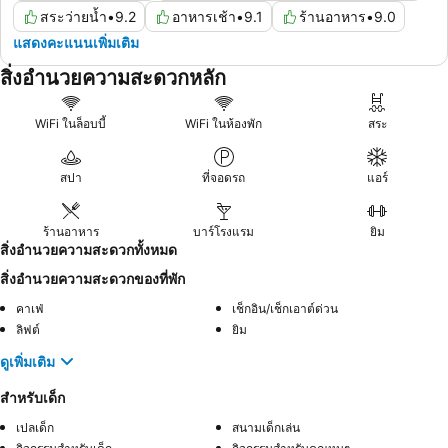
สระว่ายน้ำ
•
9.2
อาหารเช้า
•
9.1
ร้านอาหาร
•
9.0
แสดงคะแนนเพิ่มเติม
สิ่งอำนวยความสะดวกหลัก
WiFi ในล็อบบี้
WiFi ในห้องพัก
สระ
สปา
ที่จอดรถ
แอร์
ร้านอาหาร
บาร์โรงแรม
ยิม
สิ่งอำนวยความสะดวกทั้งหมด
สิ่งอำนวยความสะดวกของที่พัก
คาเฟ่
เช็กอิน/เช็กเอาต์ด่วน
ลิฟต์
ยิม
ดูเพิ่มเติม
สำหรับเด็ก
เปลเด็ก
สนามเด็กเล่น