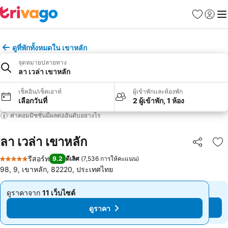
รายการโป
เข้าสู่ร
เมนู
ดูที่พักทั้งหมดใน เขาหลัก
จุดหมายปลายทาง
ลา เวล่า เขาหลัก
เช็คอิน/เช็คเอาท์
ผู้เข้าพักและห้องพัก
เลือกวันที่
2 ผู้เข้าพัก, 1 ห้อง
ค่าคอมมิชชั่นมีผลต่ออันดับอย่างไร
ลา เวล่า เขาหลัก
แชร์
เพ
รีสอร์ท
9.2
ดีเลิศ
(
7,536 การให้คะแนน
)
5 ดาว
98, 9, เขาหลัก, 82220, ประเทศไทย
ดูราคาจาก
11 เว็บไซต์
ดูราคาจาก
11 เว็บไซต์
จาก
จาก
ดูราคา
ดูราคา
฿2,084
฿2,084