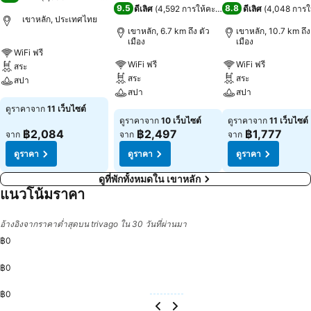
9.5
8.8
ดีเลิศ
(
4,592 การให้คะแนน
)
ดีเลิศ
(
4,048 การ
เขาหลัก, ประเทศไทย
เขาหลัก, 6.7 km ถึง ตัว
เขาหลัก, 10.7 km ถึง
เมือง
เมือง
WiFi ฟรี
WiFi ฟรี
WiFi ฟรี
สระ
สระ
สระ
สปา
สปา
สปา
ดูราคาจาก
11 เว็บไซต์
ดูราคาจาก
10 เว็บไซต์
ดูราคาจาก
11 เว็บไซต์
฿2,084
฿2,497
฿1,777
จาก
จาก
จาก
ดูราคา
ดูราคา
ดูราคา
ดูที่พักทั้งหมดใน เขาหลัก
แนวโน้มราคา
อ้างอิงจากราคาต่ำสุดบน trivago ใน 30 วันที่ผ่านมา
฿0
฿0
฿0