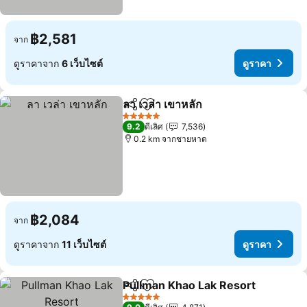
฿2,581
จาก
ดูราคาจาก
6 เว็บไซต์
ดูราคา
ลา เวล่า เขาหลัก
แชร์
เพิ่มในรายการโปรด
ดูราคา
5 ดาว
9.2
ดีเลิศ
7,536
0.2 km จากชายหาด
฿2,084
จาก
ดูราคาจาก
11 เว็บไซต์
ดูราคา
Pullman Khao Lak Resort
แชร์
เพิ่มในรายการโปรด
ด
5 ดาว