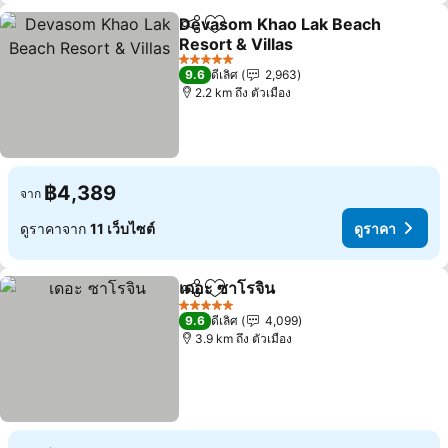
Devasom Khao Lak Beach
แชร์
เพิ่มในรายการโปรด
Resort & Villas
ดูราคา
5 ดาว
9.6
ดีเลิศ
2,963
2.2 km ถึง ตัวเมือง
฿4,389
จาก
ดูราคาจาก
11 เว็บไซต์
ดูราคา
เดอะ ซาโรจิน
แชร์
เพิ่มในรายการโปรด
ดูราคา
5 ดาว
9.6
ดีเลิศ
4,099
3.9 km ถึง ตัวเมือง