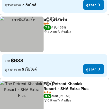
ดูราคาจาก
7 เว็บไซต์
ดูราคา
เคาซินรีสอร์ท
แชร์
เพิ่มในรายการโปรด
ดูราคา
2 ดาว
7.9
ดี
351
4.2 km ถึง ตัวเมือง
฿688
จาก
ดูราคาจาก
5 เว็บไซต์
ดูราคา
The Retreat Khaolak
แชร์
เพิ่มในรายการโปรด
Resort - SHA Extra Plus
ดูราคา
3 ดาว
9.5
ดีเลิศ
551
0.9 km ถึง ตัวเมือง