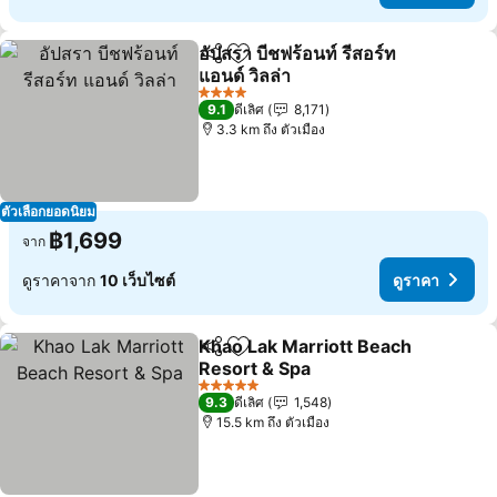
อัปสรา บีชฟร้อนท์ รีสอร์ท
แชร์
เพิ่มในรายการโปรด
แอนด์ วิลล่า
ดูราคา
4 ดาว
9.1
ดีเลิศ
8,171
3.3 km ถึง ตัวเมือง
ตัวเลือกยอดนิยม
฿1,699
จาก
ดูราคาจาก
10 เว็บไซต์
ดูราคา
Khao Lak Marriott Beach
แชร์
เพิ่มในรายการโปรด
Resort & Spa
ดูราคา
5 ดาว
9.3
ดีเลิศ
1,548
15.5 km ถึง ตัวเมือง