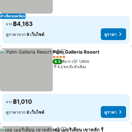
ตัวเลือกยอดนิยม
฿4,163
จาก
ดูราคาจาก
9 เว็บไซต์
ดูราคา
Palm Galleria Resort
แชร์
เพิ่มในรายการโปรด
ดูราค
4 ดาว
8.3
ดีมาก
1,900
4.2 km ถึง ตัวเมือง
฿1,010
จาก
ดูราคาจาก
6 เว็บไซต์
ดูราคา
เลอ เมอริเดียน เขาหลัก รี