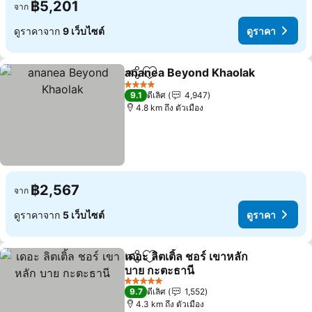
฿5,201
จาก
ดูราคาจาก
9 เว็บไซต์
ดูราคา
ananea Beyond Khaolak
แชร์
เพิ่มในรายการโปรด
ดู
4 ดาว
9.1
ดีเลิศ
4,947
4.8 km ถึง ตัวเมือง
฿2,567
จาก
ดูราคาจาก
5 เว็บไซต์
ดูราคา
เดอะ ลิตเติ้ล ชอร์ เขาหลัก
แชร์
เพิ่มในรายการโปรด
บาย กะตะธานี
ดูราคา
5 ดาว
9.7
ดีเลิศ
1,552
4.3 km ถึง ตัวเมือง