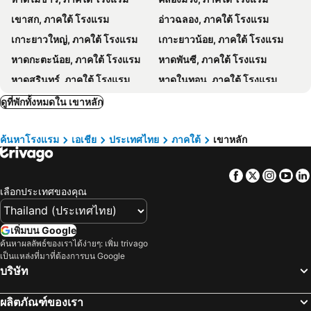
Poseidon Bungalows
The Retreat Khaolak Resort - SHA Extra Plus
เขาสก, ภาคใต้ โรงแรม
อ่าวฉลอง, ภาคใต้ โรงแรม
Sweet Mango Khaolak
ไทย ไลฟ์ เกสท์เฮาส์
เกาะยาวใหญ่, ภาคใต้ โรงแรม
เกาะยาวน้อย, ภาคใต้ โรงแรม
Casacool Hotel
Krathom Khaolak Resort
หาดกะตะน้อย, ภาคใต้ โรงแรม
หาดพันซี, ภาคใต้ โรงแรม
Khaolak Banana Bungalow
Khaolak Grand City
หาดสุรินทร์, ภาคใต้ โรงแรม
หาดในทอน, ภาคใต้ โรงแรม
Villa Colina
Chongfah Mountain View
เกาะนาคาใหญ่, ภาคใต้ โรงแรม
หาดพิไล, ภาคใต้ โรงแรม
ดูที่พักทั้งหมดใน เขาหลัก
Chatin Guesthouse
Bania Boutique House
หาดนพรัตน์ธารา, ภาคใต้ โรงแรม
หน้าทอน, ภาคใต้ โรงแรม
Golden sand khaolak Resort
RT KhaoLak Hotel
ค้นหาโรงแรม
เอเชีย
ประเทศไทย
ภาคใต้
เขาหลัก
ทับแขก, ภาคใต้ โรงแรม
หาดใหญ่, ภาคใต้ โรงแรม
นครศรีธรรมราช, ภาคใต้ โรงแรม
สงขลา, ภาคใต้ โรงแรม
Facebook
Twitter
Insta
Yo
ตรัง, ภาคใต้ โรงแรม
พัทลุง, ภาคใต้ โรงแรม
เลือกประเทศของคุณ
เกาะกระดาน, ภาคใต้ โรงแรม
เกาะไหง, ภาคใต้ โรงแรม
เกาะเหลาเหลียง, ภาคใต้ โรงแรม
กรุงเทพฯ, ภาคกลาง โรงแรม
เพิ่มบน Google
พัทยา, ภาคตะวันออก โรงแรม
หัวหิน, ภาคกลาง โรงแรม
ค้นหาผลลัพธ์ของเราได้ง่ายๆ: เพิ่ม trivago
เป็นแหล่งที่มาที่ต้องการบน Google
เชียงใหม่, ภาคเหนือ โรงแรม
ชลบุรี, ภาคตะวันออก โรงแรม
บริษัท
หาดป่าตอง, ภาคใต้ โรงแรม
ระยอง, ภาคตะวันออก โรงแรม
ผลิตภัณฑ์ของเรา
กาญจนบุรี, ภาคกลาง โรงแรม
ภูเก็ตทาวน์, ภาคใต้ โรงแรม