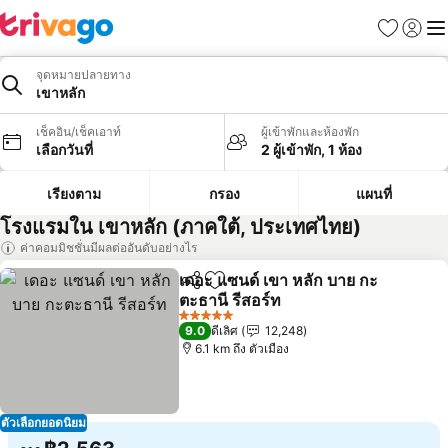
รายการโป
เข้าสู่ร
เมนู
จุดหมายปลายทาง
เขาหลัก
เช็คอิน/เช็คเอาท์
ผู้เข้าพักและห้องพัก
เลือกวันที่
2 ผู้เข้าพัก, 1 ห้อง
เรียงตาม
กรอง
แผนที่
โรงแรมใน เขาหลัก (ภาคใต้, ประเทศไทย)
ค่าคอมมิชชั่นมีผลต่ออันดับอย่างไร
เดอะ แซนด์ เขา หลัก บาย กะ
แชร์
เพิ่มในรายการโปรด
ตะธานี รีสอร์ท
ดูราคา
5 ดาว
9.0
ดีเลิศ
12,248
6.1 km ถึง ตัวเมือง
ตัวเลือกยอดนิยม