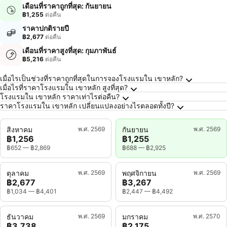
เดือนที่ราคาถูกที่สุด: กันยายน
฿1,255
ต่อคืน
ราคาปกติรายปี
฿2,677
ต่อคืน
เดือนที่ราคาสูงที่สุด: กุมภาพันธ์
฿5,216
ต่อคืน
คำถามที่พบบ่อยเกี่ยวกับ เขาหลัก
เมื่อไรเป็นช่วงที่ราคาถูกที่สุดในการจองโรงแรมใน เขาหลัก?
เมื่อไรที่ราคาโรงแรมใน เขาหลัก สูงที่สุด?
โรงแรมใน เขาหลัก ราคาเท่าไรต่อคืน?
ราคาโรงแรมใน เขาหลัก เปลี่ยนแปลงอย่างไรตลอดทั้งปี?
สิงหาคม
พ.ศ. 2569
กันยายน
พ.ศ. 2569
฿1,256
฿1,255
฿652
—
฿2,869
฿688
—
฿2,925
ตุลาคม
พ.ศ. 2569
พฤศจิกายน
พ.ศ. 2569
฿2,677
฿3,267
฿1,034
—
฿4,401
฿2,447
—
฿4,492
ธันวาคม
พ.ศ. 2569
มกราคม
พ.ศ. 2570
฿3,738
฿2,175