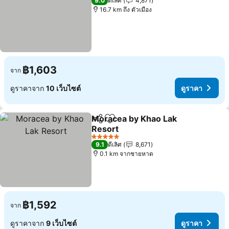
9.0
ดีเลิศ
4,871
16.7 km ถึง ตัวเมือง
฿1,603
จาก
ดูราคาจาก
10 เว็บไซต์
ดูราคา
Moracea by Khao Lak
แชร์
เพิ่มในรายการโปรด
Resort
ดูราคา
5 ดาว
9.1
ดีเลิศ
8,671
0.1 km จากชายหาด
฿1,592
จาก
ดูราคาจาก
9 เว็บไซต์
ดูราคา