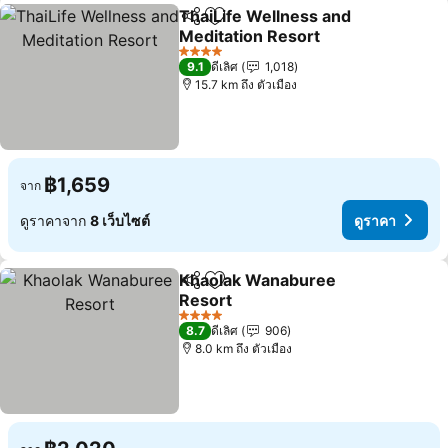
ThaiLife Wellness and
แชร์
เพิ่มในรายการโปรด
Meditation Resort
ดูราคา
4 ดาว
9.1
ดีเลิศ
1,018
15.7 km ถึง ตัวเมือง
฿1,659
จาก
ดูราคาจาก
8 เว็บไซต์
ดูราคา
Khaolak Wanaburee
แชร์
เพิ่มในรายการโปรด
Resort
ดูราคา
4 ดาว
8.7
ดีเลิศ
906
8.0 km ถึง ตัวเมือง