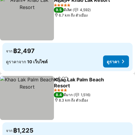
Avani+ Khao Lak Resort
แชร์
เพิ่มในรายการโปรด
ดู
5 ดาว
9.5
ดีเลิศ
4,592
6.7 km ถึง ตัวเมือง
฿2,497
จาก
ดูราคาจาก
10 เว็บไซต์
ดูราคา
Khao Lak Palm Beach
แชร์
เพิ่มในรายการโปรด
Resort
ดูราคา
4 ดาว
8.4
ดีมาก
1,516
8.3 km ถึง ตัวเมือง
฿1,225
จาก