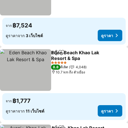
฿7,524
จาก
ดูราคาจาก
3 เว็บไซต์
ดูราคา
Eden Beach Khao Lak
แชร์
เพิ่มในรายการโปรด
Resort & Spa
ดูราคา
5 ดาว
8.8
ดีเลิศ
4,048
10.7 km ถึง ตัวเมือง
฿1,777
จาก
ดูราคาจาก
11 เว็บไซต์
ดูราคา