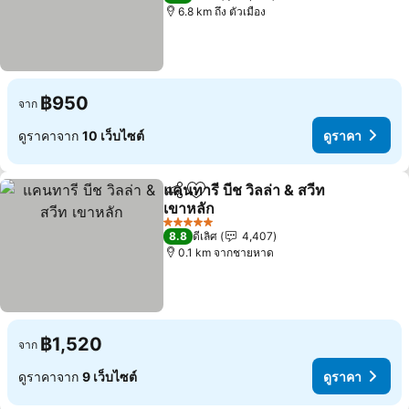
6.8 km ถึง ตัวเมือง
฿950
จาก
ดูราคาจาก
10 เว็บไซต์
ดูราคา
แคนทารี บีช วิลล่า & สวีท
แชร์
เพิ่มในรายการโปรด
เขาหลัก
ดูราคา
5 ดาว
8.8
ดีเลิศ
4,407
0.1 km จากชายหาด
฿1,520
จาก
ดูราคาจาก
9 เว็บไซต์
ดูราคา