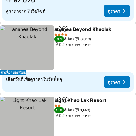
฿2,020
จาก
ดูราคาจาก
7 เว็บไซต์
ดูราคา
ananea Beyond Khaolak
แชร์
เพิ่มในรายการโปรด
ดู
4 ดาว
9.1
ดีเลิศ
6,018
0.2 km จากชายหาด
ตัวเลือกยอดนิยม
เลือกวันที่เพื่อดูราคาในวันนั้นๆ
ดูราคา
Light Khao Lak Resort
แชร์
เพิ่มในรายการโปรด
ดูรา
2 ดาว
9.0
ดีเลิศ
1,148
0.2 km จากชายหาด