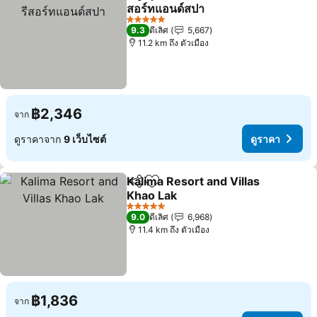
แชร์
เพิ่มในรายการโปรด
สอร์ทแอนด์สปา
ดูราคา
5 ดาว
9.3
ดีเลิศ
5,667
11.2 km ถึง ตัวเมือง
฿2,346
จาก
ดูราคาจาก
9 เว็บไซต์
ดูราคา
Kalima Resort and Villas
แชร์
เพิ่มในรายการโปรด
Khao Lak
ดูราคา
5 ดาว
9.0
ดีเลิศ
6,968
11.4 km ถึง ตัวเมือง
฿1,836
จาก