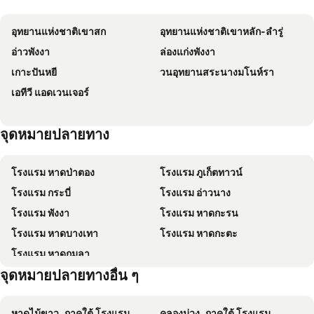
Kokotel Khao Lak Montana
Mai Khaolak Beach Resort & Spa - TUIBLUE Mai Khaolak
อุทยานแห่งชาติเขาสก
อุทยานแห่งชาติเขาหลัก-ลำรู่
The Glory Gold
Erawan
อ่าวพังงา
ล่องแก่งพังงา
เคาซินรีสอร์ท
Hotel Gahn Khao Lak
เกาะปันหยี
วนอุทยานสระนางมโนห์รา
โมทีฟ คอทเทจ รีสอร์ท
ฟานารี่ เขาหลัก รีสอร์ท คอร์ตยาร์ด โซน
เอทีวี แอดเวนเจอร์
Kokotel Khao Lak Seascape
Merlin Plaza Apartments
Kokotel Khao Lak Isara Casa
Grandfather Khaolak Resort
จุดหมายปลายทาง
Ruk Cozy
Khaolak Oriental Resort
Le Menara Khao Lak
The Chu’s Boutique Hotel
โรงแรม หาดป่าตอง
โรงแรม ภูเก็ตทาวน์
?baan Mek Lom
Rakkawan Residence
โรงแรม กระบี่
โรงแรม อ่าวนาง
เดอะ ลิตเติ้ล ชอร์ เขาหลัก บาย กะตะธานี
Andamania Beach Resort, Khaolak - SHA plus
โรงแรม พังงา
โรงแรม หาดกะรน
Hongte Khaolak Resort
เซ็นทารา ซีวิว รีสอร์ท เขาหลัก
โรงแรม หาดบางเทา
โรงแรม หาดกะตะ
KhaoLak Benzotel
เล เฟลอร์ เฮาส์
โรงแรม หาดกมลา
Roo Poo Guest House
Isara Khao Lak
จุดหมายปลายทางอื่น ๆ
Khaolak Dive Resort
Pranee Beach Bungalows
La Solaya Khao Lak
White Cat Hotel
หาดไม้ขาว, ภาคใต้ โรงแรม
คลองม่วง, ภาคใต้ โรงแรม