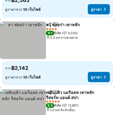
฿2,563
จาก
ดูราคาจาก
10 เว็บไซต์
ดูราคา
ลา ฟลอร่า เขาหลัก
แชร์
เพิ่มในรายการโปรด
ดูราคา
4 ดาว
9.1
ดีเลิศ
6,330
0.3 km จากชายหาด
฿2,142
จาก
ดูราคาจาก
10 เว็บไซต์
ดูราคา
เจดับบลิว แมริออท เขาหลัก
แชร์
เพิ่มในรายการโปรด
รีสอร์ท แอนด์ สปา
ดูราคา
5 ดาว
9.3
ดีเลิศ
12,867
2.0 km ถึง ตัวเมือง