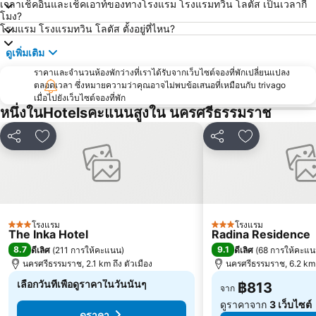
เวลาเช็คอินและเช็คเอาท์ของทางโรงแรม โรงแรมทวิน โลตัส เป็นเวลากี่
โมง?
โรมแรม โรงแรมทวิน โลตัส ตั้งอยู่ที่ไหน?
ดูเพิ่มเติม
ราคาและจำนวนห้องพักว่างที่เราได้รับจากเว็บไซต์จองที่พักเปลี่ยนแปลง
ตลอดเวลา ซึ่งหมายความว่าคุณอาจไม่พบข้อเสนอที่เหมือนกับ trivago
เมื่อไปยังเว็บไซต์จองที่พัก
หนึ่งในHotelsคะแนนสูงใน นครศรีธรรมราช
แชร์
เพิ่มในรายการโปรด
แชร์
เพิ่มในรายกา
โรงแรม
โรงแรม
3 ดาว
3 ดาว
The Inka Hotel
Radina Residence
8.7
9.1
ดีเลิศ
(
211 การให้คะแนน
)
ดีเลิศ
(
68 การให้คะแ
นครศรีธรรมราช, 2.1 km ถึง ตัวเมือง
นครศรีธรรมราช, 6.2 km ถ
เลือกวันที่เพื่อดูราคาในวันนั้นๆ
฿813
จาก
ดูราคาจาก
3 เว็บไซต์
ดูราคา