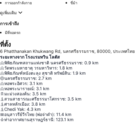
การออกกำลังกาย
ขี่ม้า
ดูเพิ่มเติม
การเข้าถึง
มีที่จอดรถ
ที่ตั้ง
6 Phatthanakan Khukwang Rd, นครศรีธรรมราช, 80000, ประเทศไทย
ระยะทางจาก โรงแรมทวิน โลตัส
พิพิธภัณฑสถานแห่งชาติ นครศรีธรรมราช
:
0.9
km
วัดพระมหาธาตุ วรมหาวิหาร
:
1.8
km
พิพิธภัณฑ์หนังตะลุง สุชาติ ทรัพย์สิน
:
1.9
km
นครศรีธรรมราช
:
2.7
km
หอพระอิศวร
:
3.1
km
หอพระนารายณ์
:
3.1
km
มะม่วงสองต้น
:
3.5
km
สวนสาธารณะศรีธรรมาโศกราช
:
3.5
km
ศาลหลักเมือง
:
3.8
km
Chedi Yak
:
4.3
km
อนุสาวรีย์วีรไทย (พ่อจ่าดำ)
:
11.4
km
ท่าอากาศยานสุราษฎร์ธานี
:
123.1
km