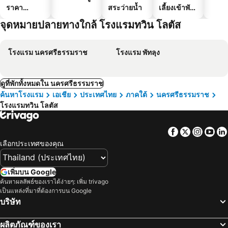
ราคา
สระว่ายน้ำ
เลี้ยงเข้าพัก
ประหยัด
ได้
จุดหมายปลายทางใกล้ โรงแรมทวิน โลตัส
โรงแรม นครศรีธรรมราช
โรงแรม พัทลุง
ดูที่พักทั้งหมดใน นครศรีธรรมราช
ค้นหาโรงแรม
เอเชีย
ประเทศไทย
ภาคใต้
นครศรีธรรมราช
โรงแรมทวิน โลตัส
Facebook
Twitter
Insta
Yo
เลือกประเทศของคุณ
เพิ่มบน Google
ค้นหาผลลัพธ์ของเราได้ง่ายๆ: เพิ่ม trivago
เป็นแหล่งที่มาที่ต้องการบน Google
บริษัท
ผลิตภัณฑ์ของเรา