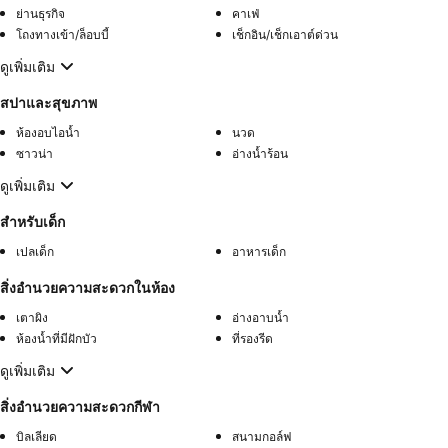
ย่านธุรกิจ
คาเฟ่
โถงทางเข้า/ล็อบบี้
เช็กอิน/เช็กเอาต์ด่วน
ดูเพิ่มเติม
สปาและสุขภาพ
ห้องอบไอน้ำ
นวด
ซาวน่า
อ่างน้ำร้อน
ดูเพิ่มเติม
สำหรับเด็ก
เปลเด็ก
อาหารเด็ก
สิ่งอำนวยความสะดวกในห้อง
เตาผิง
อ่างอาบน้ำ
ห้องน้ำที่มีฝักบัว
ที่รองรีด
ดูเพิ่มเติม
สิ่งอำนวยความสะดวกกีฬา
บิลเลียด
สนามกอล์ฟ