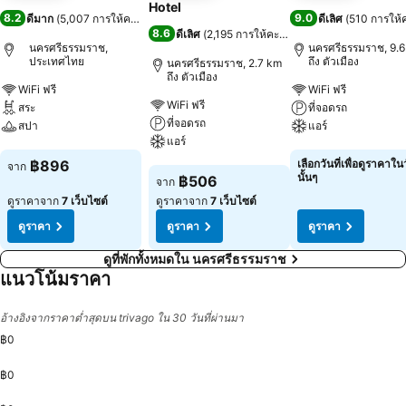
Hotel
8.2
9.0
ดีมาก
(
5,007 การให้คะแนน
)
ดีเลิศ
(
510 การให
8.6
ดีเลิศ
(
2,195 การให้คะแนน
)
นครศรีธรรมราช,
นครศรีธรรมราช, 9.
ประเทศไทย
ถึง ตัวเมือง
นครศรีธรรมราช, 2.7 km
ถึง ตัวเมือง
WiFi ฟรี
WiFi ฟรี
WiFi ฟรี
สระ
ที่จอดรถ
ที่จอดรถ
สปา
แอร์
แอร์
ดูราคา
ดูราคา
฿896
เลือกวันที่เพื่อดูราคาใน
จาก
ดูราคา
นั้นๆ
฿506
จาก
ดูราคาจาก
7 เว็บไซต์
ดูราคาจาก
7 เว็บไซต์
ดูราคา
ดูราคา
ดูราคา
ดูที่พักทั้งหมดใน นครศรีธรรมราช
แนวโน้มราคา
อ้างอิงจากราคาต่ำสุดบน trivago ใน 30 วันที่ผ่านมา
฿0
฿0