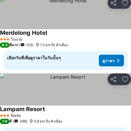
แชร์
เพ
Merdelong Hotel
ดูราคา
โรงแรม
3 ดาว
8.3
ดีมาก
153
1.3 km ถึง ตัวเมือง
เลือกวันที่เพื่อดูราคาในวันนั้นๆ
ดูราคา
แชร์
เพ
Lampam Resort
ดูราคา
รีสอร์ท
3 ดาว
7.6
ดี
399
0.8 km ถึง ตัวเมือง