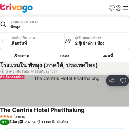
รายการโป
เข้าสู่ร
เมนู
จุดหมายปลายทาง
พัทลุง
เช็คอิน/เช็คเอาท์
ผู้เข้าพักและห้องพัก
เลือกวันที่
2 ผู้เข้าพัก, 1 ห้อง
เรียงตาม
กรอง
แผนที่
โรงแรมใน พัทลุง (ภาคใต้, ประเทศไทย)
ค่าคอมมิชชั่นมีผลต่ออันดับอย่างไร
ตัวเลือกยอดนิยม
แชร์
เพ
The Centris Hotel Phatthalung
ดูราคา
โรงแรม
4 ดาว
8.9
ดีเลิศ
2,415
1.1 km ถึง ตัวเมือง