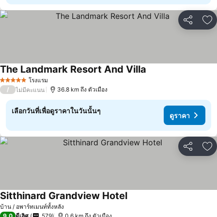
แชร์
เพ
The Landmark Resort And Villa
ดูราคา
โรงแรม
5 ดาว
/
36.8 km ถึง ตัวเมือง
ไม่มีคะแนน
เลือกวันที่เพื่อดูราคาในวันนั้นๆ
ดูราคา
แชร์
เพ
Sitthinard Grandview Hotel
ดูราคา
บ้าน / อพาร์ทเมนท์ทั้งหลัง
9.0
ดีเลิศ
579
0.6 km ถึง ตัวเมือง