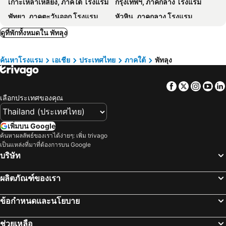
เกาะเหลาเหลียง, ภาคใต้ โรงแรม
กรุงเทพฯ, ภาคกลาง โรงแรม
พัทยา, ภาคตะวันออก โรงแรม
หัวหิน, ภาคกลาง โรงแรม
เชียงใหม่, ภาคเหนือ โรงแรม
ชลบุรี, ภาคตะวันออก โรงแรม
ดูที่พักทั้งหมดใน พัทลุง
หาดป่าตอง, ภาคใต้ โรงแรม
ระยอง, ภาคตะวันออก โรงแรม
ค้นหาโรงแรม
เอเชีย
ประเทศไทย
ภาคใต้
พัทลุง
กาญจนบุรี, ภาคกลาง โรงแรม
ภูเก็ตทาวน์, ภาคใต้ โรงแรม
Facebook
Twitter
Insta
Yo
เลือกประเทศของคุณ
เพิ่มบน Google
ค้นหาผลลัพธ์ของเราได้ง่ายๆ: เพิ่ม trivago
เป็นแหล่งที่มาที่ต้องการบน Google
บริษัท
ผลิตภัณฑ์ของเรา
ข้อกำหนดและนโยบาย
ช่วยเหลือ