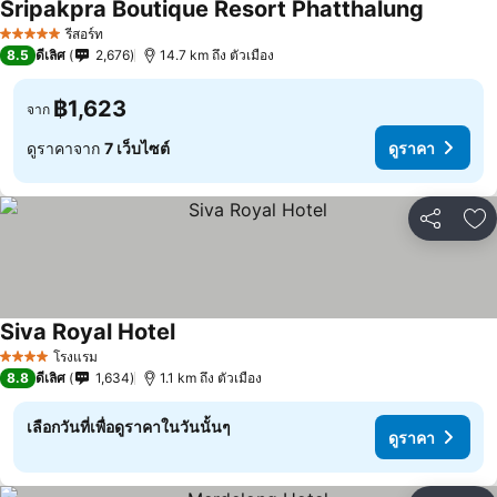
Sripakpra Boutique Resort Phatthalung
ดูราคา
รีสอร์ท
5 ดาว
8.5
ดีเลิศ
2,676
14.7 km ถึง ตัวเมือง
฿1,623
จาก
ดูราคาจาก
7 เว็บไซต์
ดูราคา
แชร์
เพ
Siva Royal Hotel
ดูราคา
โรงแรม
4 ดาว
8.8
ดีเลิศ
1,634
1.1 km ถึง ตัวเมือง
เลือกวันที่เพื่อดูราคาในวันนั้นๆ
ดูราคา