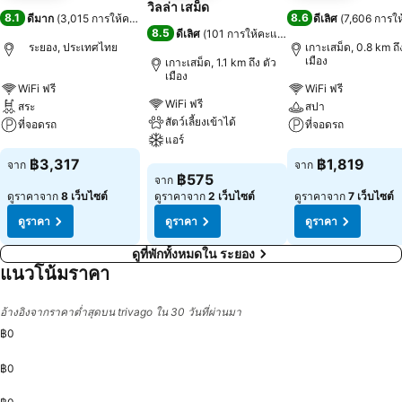
วิลล่า เสม็ด
8.1
8.6
ดีมาก
(
3,015 การให้คะแนน
)
ดีเลิศ
(
7,606 การใ
8.5
ดีเลิศ
(
101 การให้คะแนน
)
ระยอง, ประเทศไทย
เกาะเสม็ด, 0.8 km ถึ
เมือง
เกาะเสม็ด, 1.1 km ถึง ตัว
เมือง
WiFi ฟรี
WiFi ฟรี
WiFi ฟรี
สระ
สปา
สัตว์เลี้ยงเข้าได้
ที่จอดรถ
ที่จอดรถ
แอร์
ดูราคา
ดูราคา
฿3,317
฿1,819
จาก
จาก
ดูราคา
฿575
จาก
ดูราคาจาก
8 เว็บไซต์
ดูราคาจาก
2 เว็บไซต์
ดูราคาจาก
7 เว็บไซต์
ดูราคา
ดูราคา
ดูราคา
ดูที่พักทั้งหมดใน ระยอง
แนวโน้มราคา
อ้างอิงจากราคาต่ำสุดบน trivago ใน 30 วันที่ผ่านมา
฿0
฿0