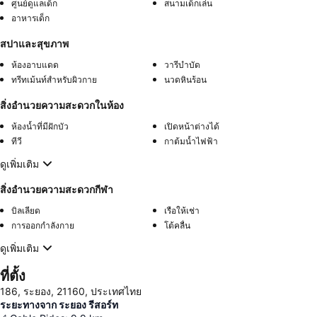
ศูนย์ดูแลเด็ก
สนามเด็กเล่น
อาหารเด็ก
สปาและสุขภาพ
ห้องอาบแดด
วารีบำบัด
ทรีทเม้นท์สำหรับผิวกาย
นวดหินร้อน
สิ่งอำนวยความสะดวกในห้อง
ห้องน้ำที่มีฝักบัว
เปิดหน้าต่างได้
ทีวี
กาต้มน้ำไฟฟ้า
ดูเพิ่มเติม
สิ่งอำนวยความสะดวกกีฬา
บิลเลียด
เรือให้เช่า
การออกกำลังกาย
โต้คลื่น
ดูเพิ่มเติม
ที่ตั้ง
186, ระยอง, 21160, ประเทศไทย
ระยะทางจาก ระยอง รีสอร์ท