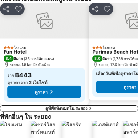
แชร์
เพิ่มในรายการโปรด
แชร์
เพิ่มในรายกา
โรงแรม
โรงแรม
3 ดาว
3 ดาว
Fun Hotel
Purimas Beach Hot
8.4
8.0
ดีมาก
(
35 การให้คะแนน
)
ดีมาก
(
1,738 การให้
ระยอง, 1.5 km ถึง ตัวเมือง
ระยอง, 17.0 km ถึง ตัวเม
เลือกวันที่เพื่อดูราคาใ
฿443
จาก
ดูราคาจาก
2 เว็บไซต์
ดูราคา
ดูราคา
ดูที่พักทั้งหมดใน ระยอง
ที่พักอื่นๆ ใน ระยอง