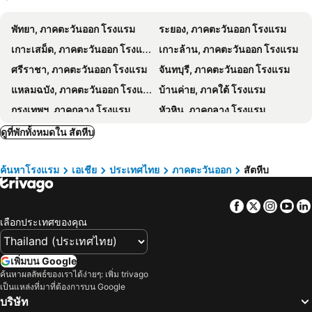
Triple O Phala Beach
Ao Thai Bangsare Resort 2
พัทยา, ภาคตะวันออก โรงแรม
ระยอง, ภาคตะวันออก โรงแรม
Baan Bangsarey Hotels
The Lord Nelson Hotel
เกาะเสม็ด, ภาคตะวันออก โรงแรม
เกาะล้าน, ภาคตะวันออก โรงแรม
Baan Hinwong
Wattana Hill Resort
ศรีราชา, ภาคตะวันออก โรงแรม
จันทบุรี, ภาคตะวันออก โรงแรม
กรีน แอปเปิ้ล วิลล่า
Khwanruen Fishing Resort
แหลมฉบัง, ภาคตะวันออก โรงแรม
บ้านค่าย, ภาคใต้ โรงแรม
Bannrommai Sattahip
Changsova Hotel
กรุงเทพฯ, ภาคกลาง โรงแรม
หัวหิน, ภาคกลาง โรงแรม
บ้านสัตหีบ
S3 Room
เชียงใหม่, ภาคเหนือ โรงแรม
ชลบุรี, ภาคตะวันออก โรงแรม
ดูที่พักทั้งหมดใน สัตหีบ
Rimpuhill resort
ริมภู ฮิลล์ รีสอร์ท
หาดป่าตอง, ภาคใต้ โรงแรม
กาญจนบุรี, ภาคกลาง โรงแรม
Dm สัตหีบ อู่ตะเภา สนามกีฬาราชนาวีสัตหีบ
บ้านทิพรัตน์ สัตหีบ
ค้นหาโรงแรม
เอเชีย
ประเทศไทย
ภาคตะวันออก
สัตหีบ
ภูเก็ตทาวน์, ภาคใต้ โรงแรม
Hotel Sln Comforts
บ้านสวนนิสา
B2 Sea View Pattaya
Ban Nam Mao Resort
Facebook
Twitter
Insta
Yo
Chivani Pattaya
Grand Bangsaray
เลือกประเทศของคุณ
Baan Pimpisa
Pattaya Luxury Beachfront Monthly Stay
Collection O To The Sea Resort Thailand
เพิ่มบน Google
ค้นหาผลลัพธ์ของเราได้ง่ายๆ: เพิ่ม trivago
เป็นแหล่งที่มาที่ต้องการบน Google
บริษัท