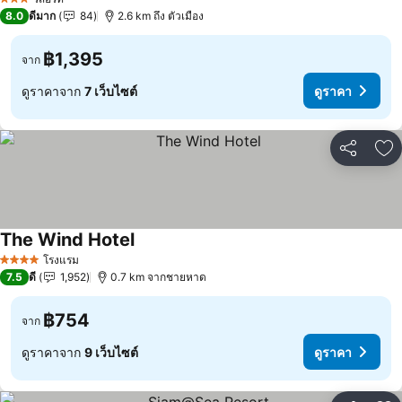
3 ดาว
8.0
ดีมาก
84
2.6 km ถึง ตัวเมือง
฿1,395
จาก
ดูราคาจาก
7 เว็บไซต์
ดูราคา
แชร์
เพ
The Wind Hotel
โรงแรม
4 ดาว
7.5
ดี
1,952
0.7 km จากชายหาด
฿754
จาก
ดูราคาจาก
9 เว็บไซต์
ดูราคา