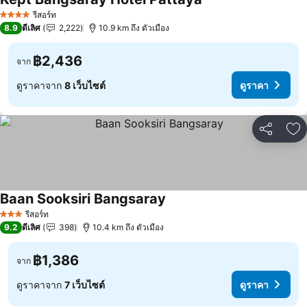
รีสอร์ท
4 ดาว
8.9
ดีเลิศ
2,222
10.9 km ถึง ตัวเมือง
฿2,436
จาก
ดูราคาจาก
8 เว็บไซต์
ดูราคา
แชร์
เพ
Baan Sooksiri Bangsaray
รีสอร์ท
3 ดาว
9.2
ดีเลิศ
398
10.4 km ถึง ตัวเมือง
฿1,386
จาก
ดูราคาจาก
7 เว็บไซต์
ดูราคา