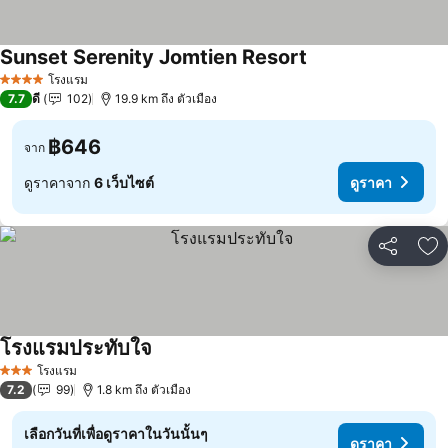
Sunset Serenity Jomtien Resort
โรงแรม
4 ดาว
7.7
ดี
102
19.9 km ถึง ตัวเมือง
฿646
จาก
ดูราคาจาก
6 เว็บไซต์
ดูราคา
แชร์
เพ
โรงแรมประทับใจ
โรงแรม
3 ดาว
7.2
99
1.8 km ถึง ตัวเมือง
เลือกวันที่เพื่อดูราคาในวันนั้นๆ
ดูราคา