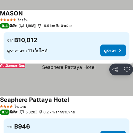
MASON
รีสอร์ท
5 ดาว
9.4
ดีเลิศ
1,898
19.6 km ถึง ตัวเมือง
฿10,012
จาก
ดูราคาจาก
11 เว็บไซต์
ดูราคา
ตัวเลือกยอดนิยม
แชร์
เพ
Seaphere Pattaya Hotel
โรงแรม
4 ดาว
8.9
ดีเลิศ
5,320
0.2 km จากชายหาด
฿946
จาก