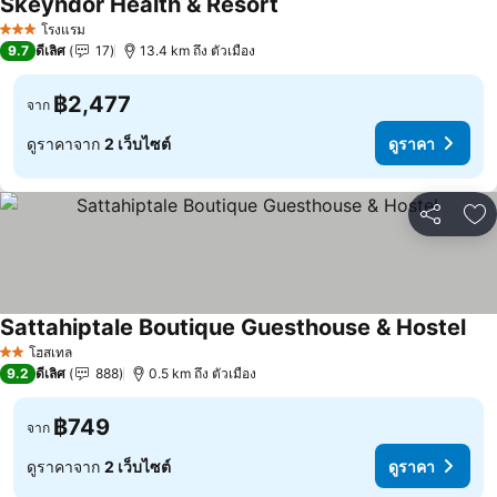
Skeyndor Health & Resort
โรงแรม
3 ดาว
9.7
ดีเลิศ
17
13.4 km ถึง ตัวเมือง
฿2,477
จาก
ดูราคาจาก
2 เว็บไซต์
ดูราคา
แชร์
เพ
Sattahiptale Boutique Guesthouse & Hostel
โฮสเทล
2 ดาว
9.2
ดีเลิศ
888
0.5 km ถึง ตัวเมือง
฿749
จาก
ดูราคาจาก
2 เว็บไซต์
ดูราคา