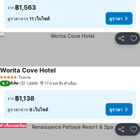
฿1,563
จาก
ดูราคาจาก
11 เว็บไซต์
ดูราคา
แชร์
เพ
Worita Cove Hotel
โรงแรม
5 ดาว
8.7
ดีเลิศ
1,849
17.0 km ถึง ตัวเมือง
฿1,138
จาก
ดูราคาจาก
9 เว็บไซต์
ดูราคา
ตัวเลือกยอดนิยม
แชร์
เพ