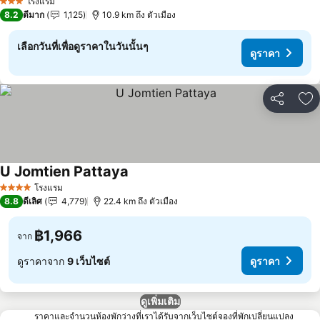
โรงแรม
3 ดาว
8.2
ดีมาก
1,125
10.9 km ถึง ตัวเมือง
เลือกวันที่เพื่อดูราคาในวันนั้นๆ
ดูราคา
แชร์
เพ
U Jomtien Pattaya
โรงแรม
4 ดาว
8.8
ดีเลิศ
4,779
22.4 km ถึง ตัวเมือง
฿1,966
จาก
ดูราคาจาก
9 เว็บไซต์
ดูราคา
ดูเพิ่มเติม
ราคาและจำนวนห้องพักว่างที่เราได้รับจากเว็บไซต์จองที่พักเปลี่ยนแปลง