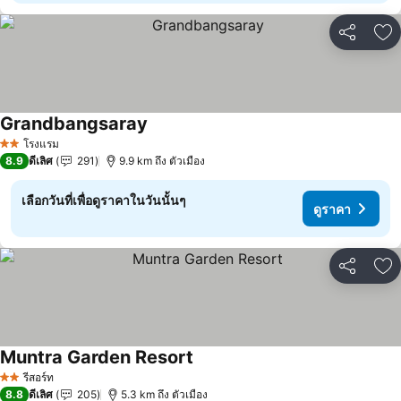
แชร์
เพ
Grandbangsaray
โรงแรม
2 ดาว
8.9
ดีเลิศ
291
9.9 km ถึง ตัวเมือง
เลือกวันที่เพื่อดูราคาในวันนั้นๆ
ดูราคา
แชร์
เพ
Muntra Garden Resort
รีสอร์ท
2 ดาว
8.8
ดีเลิศ
205
5.3 km ถึง ตัวเมือง