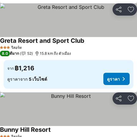
แชร์
เพ
Greta Resort and Sport Club
รีสอร์ท
3 ดาว
8.0
ดีมาก
52
15.8 km ถึง ตัวเมือง
฿1,216
จาก
ดูราคาจาก
5 เว็บไซต์
ดูราคา
แชร์
เพ
Bunny Hill Resort
รีสอร์ท