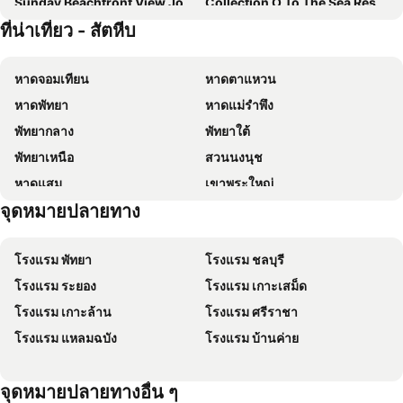
Sunday Beachfront View Jomtien Pattaya
Collection O To The Sea Resort Thailand
ที่น่าเที่ยว - สัตหีบ
Play Phala Beach Rayong
Howard Johnson by Wyndham Pattaya JC
The Wind Hotel
Ocean Marina Resort Pattaya Jomtien
หาดจอมเทียน
หาดตาแหวน
Grandbangsaray
Tali-Yailai Hostel
หาดพัทยา
หาดแม่รำพึง
โบทานี บีช รีสอร์ท
Siam Court Hotel and Resort
พัทยากลาง
พัทยาใต้
THE NAVY HOUSE HOTEL
Costa Village Bangsaray
พัทยาเหนือ
สวนนงนุช
Kantary Hotel Banchang
Sea Paradise Hotel Sattahip
หาดแสม
เขาพระใหญ่
B2 Jomtien Pattaya Boutique & Budget Hotel
The Sand Beach Pattaya
จุดหมายปลายทาง
เกาะขาม
ถนนคนเดิน
Bm @ Love
โรงแรมประทับใจ
แสมสาร
หาดนวล
Baan Tah On The Sea
Worita Cove Pattaya
โรงแรม พัทยา
โรงแรม ชลบุรี
สนามบินนานาชาติอู่ตะเภา
CentralFestival Pattaya Beach
Andaz Pattaya Jomtien Beach, by Hyatt
Baansuantip Resort Sattahip
โรงแรม ระยอง
โรงแรม เกาะเสม็ด
วันไหล
ท่าเรือแหลมฉบัง
Sunset Serenity Jomtien Resort
B2 Sea View Pattaya Boutique & Budget Hotel
โรงแรม เกาะล้าน
โรงแรม ศรีราชา
บิ๊กซี เอ็กซ์ตร้า พัทยา3
สถานีรถไฟพัทยา
Sattahiptale Boutique Guesthouse & Hostel
BCP Hotel
โรงแรม แหลมฉบัง
โรงแรม บ้านค่าย
Pattaya Floating Market
พัทยาเทเลกราฟฮิลล์
Nantra Pattaya Baan Ampoe Beach
Baan Thai Lanna Pattaya
ดิ อเวนิว
Royal Garden Plaza Pattaya
Royal Place Banchang
Scn Ban Chang City Hotel
จุดหมายปลายทางอื่น ๆ
อนุสาวรีย์กรมหลวงชุมพรเขตอุดมศักดิ์
Banchang Apartment And Hotel
Sattahip 9 Boutique Hotel