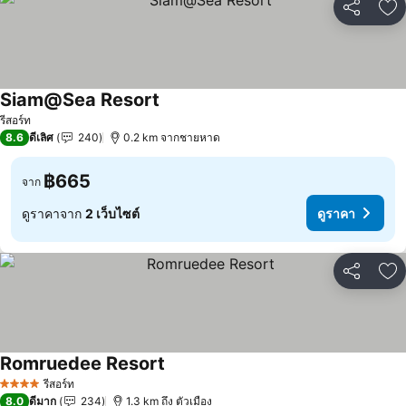
แชร์
เพ
Siam@Sea Resort
รีสอร์ท
8.6
ดีเลิศ
240
0.2 km จากชายหาด
฿665
จาก
ดูราคาจาก
2 เว็บไซต์
ดูราคา
แชร์
เพ
Romruedee Resort
รีสอร์ท
4 ดาว
8.0
ดีมาก
234
1.3 km ถึง ตัวเมือง