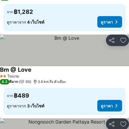
฿1,282
จาก
ดูราคาจาก
4 เว็บไซต์
ดูราคา
แชร์
เพ
Bm @ Love
โรงแรม
2 ดาว
8.2
ดีมาก
93
3.6 km ถึง ตัวเมือง
฿489
จาก
ดูราคาจาก
3 เว็บไซต์
ดูราคา
แชร์
เพ