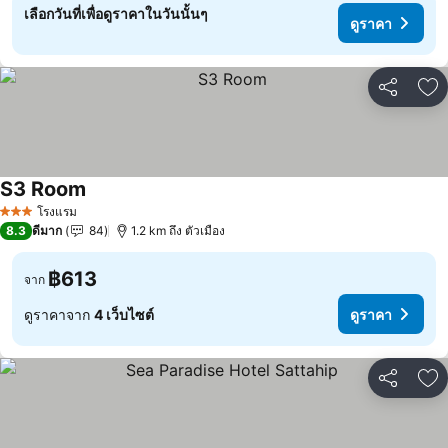
เลือกวันที่เพื่อดูราคาในวันนั้นๆ
ดูราคา
แชร์
เพ
S3 Room
โรงแรม
3 ดาว
8.3
ดีมาก
84
1.2 km ถึง ตัวเมือง
฿613
จาก
ดูราคาจาก
4 เว็บไซต์
ดูราคา
แชร์
เพ