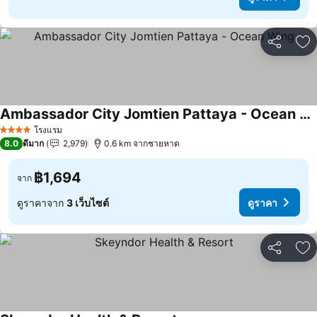
แชร์
เพ
Ambassador City Jomtien Pattaya - Ocean Wing
โรงแรม
4 ดาว
8.0
ดีมาก
2,979
0.6 km จากชายหาด
฿1,694
จาก
ดูราคาจาก
3 เว็บไซต์
ดูราคา
แชร์
เพ