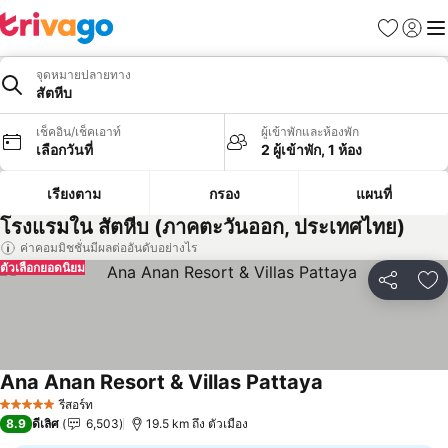
รายการโป
เข้าสู่ร
เมนู
จุดหมายปลายทาง
สัตหีบ
เช็คอิน/เช็คเอาท์
ผู้เข้าพักและห้องพัก
เลือกวันที่
2 ผู้เข้าพัก, 1 ห้อง
เรียงตาม
กรอง
แผนที่
โรงแรมใน สัตหีบ (ภาคตะวันออก, ประเทศไทย)
ค่าคอมมิชชั่นมีผลต่ออันดับอย่างไร
ตัวเลือกยอดนิยม
แชร์
เพ
Ana Anan Resort & Villas Pattaya
รีสอร์ท
5 ดาว
8.9
ดีเลิศ
6,503
19.5 km ถึง ตัวเมือง