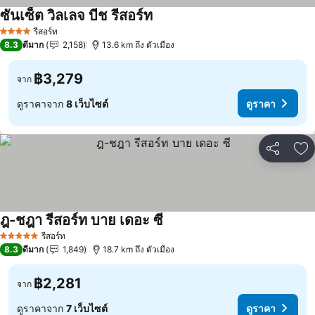
ซันเซ็ต วิลเลจ บีช รีสอร์ท
รีสอร์ท
4 ดาว
8.3
ดีมาก
2,158
13.6 km ถึง ตัวเมือง
฿3,279
จาก
ดูราคาจาก
8 เว็บไซต์
ดูราคา
แชร์
เพ
ฎ-ชฎา รีสอร์ท บาย เดอะ ซี
รีสอร์ท
5 ดาว
8.3
ดีมาก
1,849
18.7 km ถึง ตัวเมือง
฿2,281
จาก
ดูราคาจาก
7 เว็บไซต์
ดูราคา