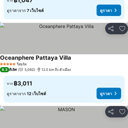
฿1,047
จาก
ดูราคาจาก
7 เว็บไซต์
ดูราคา
แชร์
เพ
Oceanphere Pattaya Villa
รีสอร์ท
5 ดาว
9.3
ดีเลิศ
5,062
12.0 km ถึง ตัวเมือง
฿3,011
จาก
ดูราคาจาก
12 เว็บไซต์
ดูราคา
แชร์
เพ