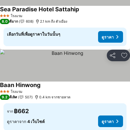
Sea Paradise Hotel Sattahip
โรงแรม
3 ดาว
8.0
ดีมาก
608
2.1 km ถึง ตัวเมือง
เลือกวันที่เพื่อดูราคาในวันนั้นๆ
ดูราคา
แชร์
เพ
Baan Hinwong
โรงแรม
3 ดาว
9.2
ดีเลิศ
507
0.4 km จากชายหาด
฿662
จาก
ดูราคาจาก
4 เว็บไซต์
ดูราคา