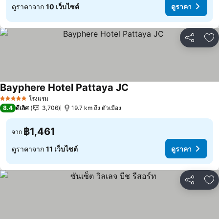
ดูราคาจาก
10 เว็บไซต์
ดูราคา
แชร์
เพ
Bayphere Hotel Pattaya JC
โรงแรม
5 ดาว
8.4
ดีเลิศ
3,706
19.7 km ถึง ตัวเมือง
฿1,461
จาก
ดูราคาจาก
11 เว็บไซต์
ดูราคา
แชร์
เพ